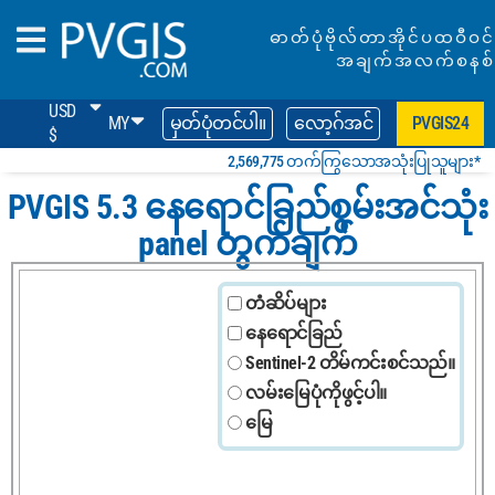
ဓာတ်ပုံဗိုလ်တာအိုင်ပထဝီဝင်
အချက်အလက်စနစ်
USD
MY
မှတ်ပုံတင်ပါ။
လော့ဂ်အင်
PVGIS24
$
2,569,775 တက်ကြွသောအသုံးပြုသူများ*
PVGIS 5.3 နေရောင်ခြည်စွမ်းအင်သုံး
panel တွက်ချက်
တံဆိပ်များ
နေရောင်ခြည်
Sentinel-2 တိမ်ကင်းစင်သည်။
လမ်းမြေပုံကိုဖွင့်ပါ။
မြေ