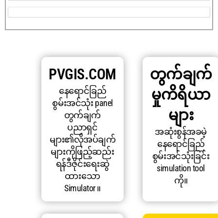
PVGIS.COM
တွက်ချက်
နေရောင်ခြည်
မှုကိရိယာ
စွမ်းအင်သုံး panel
များ
တွက်ချက်
ပညာရှင်
အဆုံးစွန်အခမဲ့
များ၏လိုအပ်ချက်
နေရောင်ခြည်
များကိုဖြည့်ဆည်း
စွမ်းအင်သုံးခြင်း
ရန်ဒီဇိုင်းရေးဆွဲ
simulation tool
ထားသော
ကို။
Simulator ။