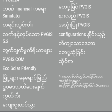
တေှ့မြင် PVGIS
ဘဏ် financial ာရေး
Simulator
နားလည် PVGIS
စာရင်းသွင်းပါ။
အသုံးပြု PVGIS
လက်နှင့်လုပ်သော PVGIS
configurations နှိုင်းယှဉ်
5.3
တိကျသောဒေတာ
တွက်ချက်မှုကိရိယာများ
တေှ့ဆုံခြင်း
PVGIS.COM
ထိုင်ရာ
Eco Solar Friendly
* ကမ္ဘာတစ်ဝှမ်းတွင်တက်ကြွသော
မြို့များ နေရောင်ခြည်
အသုံးပြုသူများ
ရင်းမြစ် - ခွဲခြမ်းစိတ်ဖြာခြင်း .Google.com
ဥပဒေသတိပေးချက်
ကွတ်ကီး
ကျေးဇူးတင်လွှာ