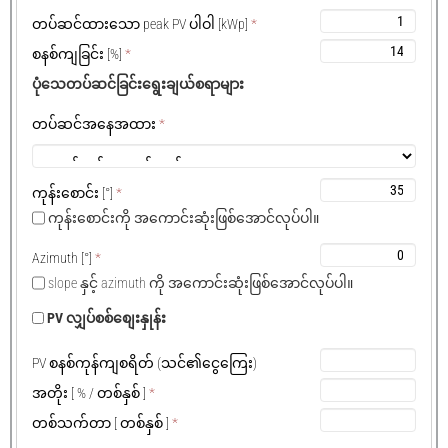
တပ်ဆင်ထားသော peak PV ပါဝါ [kWp]
*
စနစ်ကျခြင်း [%]
*
ပုံသေတပ်ဆင်ခြင်းရွေးချယ်စရာများ
တပ်ဆင်အနေအထား
*
ကုန်းစောင်း
[°]
*
ကုန်းစောင်းကို အကောင်းဆုံးဖြစ်အောင်လုပ်ပါ။
Azimuth
[°]
*
slope နှင့် azimuth ကို အကောင်းဆုံးဖြစ်အောင်လုပ်ပါ။
PV လျှပ်စစ်စျေးနှုန်း
PV စနစ်ကုန်ကျစရိတ် (သင်၏ငွေကြေး)
အတိုး
[ % /
တစ်နှစ်
]
*
တစ်သက်တာ
[
တစ်နှစ်
]
*