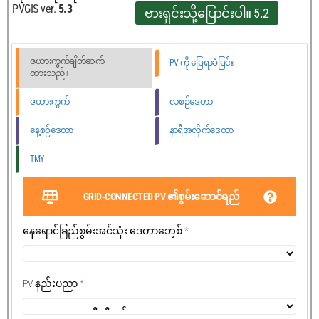
PVGIS ver.
5.3
ဗားရှင်းသို့ပြောင်းပါ။ 5.2
ဇယားကွက်ချိတ်ဆက်
PV ကို ခြေရာခံခြင်း
ထားသည်။
ဇယားကွက်
လစဉ်ဒေတာ
နေ့စဉ်ဒေတာ
နာရီအလိုက်ဒေတာ
TMY
GRID-CONNECTED PV ၏စွမ်းဆောင်ရည်
နေရောင်ခြည်စွမ်းအင်သုံး ဒေတာဘေ့စ်
*
PV နည်းပညာ
*