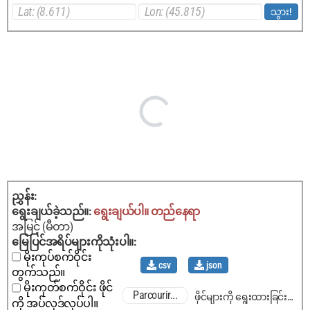
သွား!
ညွှန်း
:
ရွေးချယ်ခဲ့သည်။
:
ရွေးချယ်ပါ။
တည်နေရာ
အမြင့် (မီတာ)
မြေပြင်အရိပ်များကိုသုံးပါ။
:
မိုးကုပ်စက်ဝိုင်း
csv
json
တွက်သည်။
မိုးကုတ်စက်ဝိုင်း ဖိုင်
Parcourir...
ဖိုင်များကို ရွေးထားခြင်းမရှိပါ။
ကို အပ်လုဒ်လုပ်ပါ။