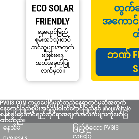
ECO SOLAR
တွက်ချ
FRIENDLY
အကောင်းဆု
နေရောင်ခြည်
ထ
စွမ်းအင်သုံးတပ်
ဆင်သူများအတွက်
ဘဏ် F
မဖြစ်မနေ
အသိအမှတ်ပြု
S
လက်မှတ်။
PVGIS.COM ကမ္ဘာပေါ်ရှိမည်သည့်နေရာတွင်မဆိုအတွက်
နေရောင်ခြည်စွမ်းအင်သုံးဓါတ်ရောင်ခြည်နှင့် photovoltaic
စနစ်စွမ်းဆောင်ရည်ဆိုင်ရာအချက်အလက်များကိုဖော်ပြ
ထားသည်။
နေအိမ်
ပြည့်စုံသော PVGIS
လမ်းပြ
PVGIS24 ?