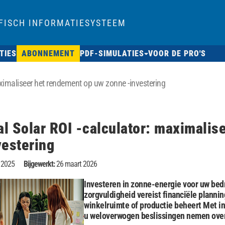
FISCH INFORMATIESYSTEEM
TIES
ABONNEMENT
PDF-SIMULATIES
VOOR DE PRO'S
ximaliseer het rendement op uw zonne -investering
l Solar ROI -calculator: maximalis
vestering
 2025
Bijgewerkt:
26 maart 2026
Investeren in zonne-energie voor uw bedri
zorgvuldigheid vereist financiële planni
winkelruimte of productie beheert Met in
u weloverwogen beslissingen nemen over 