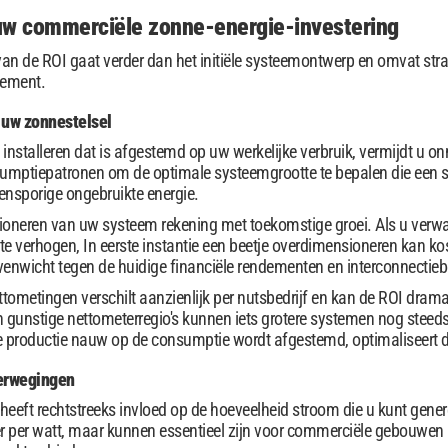
uw commerciële zonne-energie-investering
an de ROI gaat verder dan het initiële systeemontwerp en omvat stra
gement.
 uw zonnestelsel
installeren dat is afgestemd op uw werkelijke verbruik, vermijdt u 
mptiepatronen om de optimale systeemgrootte te bepalen die een st
ensporige ongebruikte energie.
oneren van uw systeem rekening met toekomstige groei. Als u verwacht
ik te verhogen, In eerste instantie een beetje overdimensioneren kan ko
evenwicht tegen de huidige financiële rendementen en interconnectie
ttometingen verschilt aanzienlijk per nutsbedrijf en kan de ROI dra
n gunstige nettometerregio's kunnen iets grotere systemen nog steed
e productie nauw op de consumptie wordt afgestemd, optimaliseert d
erwegingen
 heeft rechtstreeks invloed op de hoeveelheid stroom die u kunt gene
 per watt, maar kunnen essentieel zijn voor commerciële gebouwen