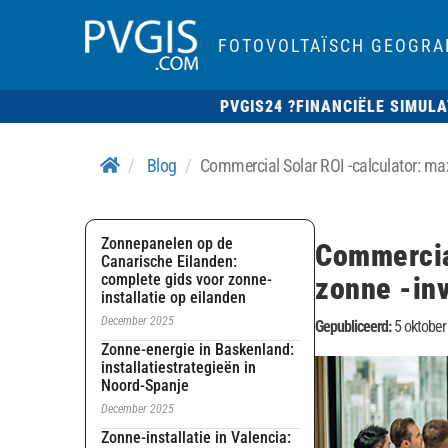
FOTOVOLTAÏSCH GEOGRA
PVGIS24 ?
FINANCIËLE SIMULA
Blog
Commercial Solar ROI -calculator: ma
Zonnepanelen op de
Commercia
Canarische Eilanden:
complete gids voor zonne-
zonne -in
installatie op eilanden
December 2025
Gepubliceerd:
5 oktober
Zonne-energie in Baskenland:
installatiestrategieën in
Noord-Spanje
December 2025
Zonne-installatie in Valencia: