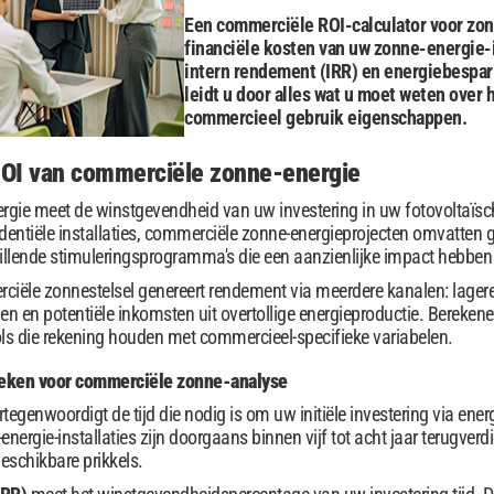
Een commerciële ROI-calculator voor zon
financiële kosten van uw zonne-energie-in
intern rendement (IRR) en energiebespari
leidt u door alles wat u moet weten over
commercieel gebruik eigenschappen.
 ROI van commerciële zonne-energie
ergie meet de winstgevendheid van uw investering in uw fotovoltaïsc
sidentiële installaties, commerciële zonne-energieprojecten omvatten
hillende stimuleringsprogramma's die een aanzienlijke impact hebben
iële zonnestelsel genereert rendement via meerdere kanalen: lagere e
len en potentiële inkomsten uit overtollige energieproductie. Berek
ols die rekening houden met commercieel-specifieke variabelen.
tieken voor commerciële zonne-analyse
tegenwoordigt de tijd die nodig is om uw initiële investering via ener
rgie-installaties zijn doorgaans binnen vijf tot acht jaar terugverdie
eschikbare prikkels.