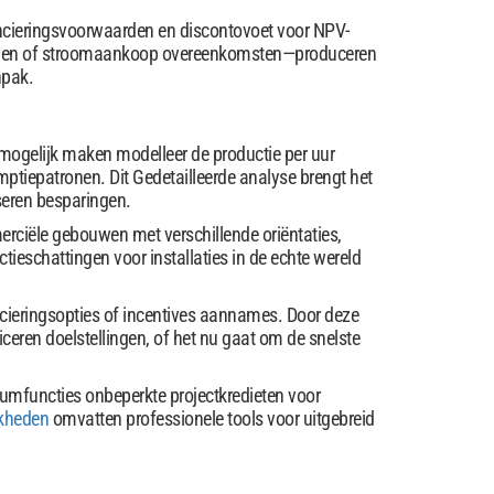
ncieringsvoorwaarden en discontovoet voor NPV-
ingen of stroomaankoop overeenkomsten—produceren
npak.
 mogelijk maken modelleer de productie per uur
ptiepatronen. Dit Gedetailleerde analyse brengt het
iseren besparingen.
ciële gebouwen met verschillende oriëntaties,
eschattingen voor installaties in de echte wereld
ncieringsopties of incentives aannames. Door deze
ficeren doelstellingen, of het nu gaat om de snelste
iumfuncties onbeperkte projectkredieten voor
kheden
omvatten professionele tools voor uitgebreid