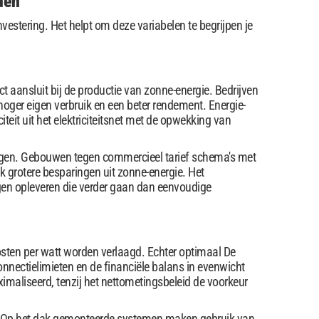
den
estering. Het helpt om deze variabelen te begrijpen je
ansluit bij de productie van zonne-energie. Bedrijven
hoger eigen verbruik en een beter rendement. Energie-
teit uit het elektriciteitsnet met de opwekking van
eningen. Gebouwen tegen commercieel tarief schema's met
ak grotere besparingen uit zonne-energie. Het
gen opleveren die verder gaan dan eenvoudige
sten per watt worden verlaagd. Echter optimaal De
onnectielimieten en de financiële balans in evenwicht
imaliseerd, tenzij het nettometingsbeleid de voorkeur
n. Op het dak gemonteerde systemen maken gebruik van