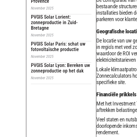
Provence
bestaande structure
November 2025
installaties bieden 
PVGIS Solar Lorient:
parkeren voor klant
zonneproductie in Zuid-
Bretagne
Geografische locat
November 2025
De locatie van uw g
PVGIS Solar Paris: schat uw
in regio's met veel z
fotovoltaïsche productie
waardoor de ROI ver
November 2025
elektriciteitstarieve
PVGIS Solar Lyon: Bereken uw
Lokale klimaatpatro
zonneproductie op het dak
Zonnecalculators ho
November 2025
specifieke site.
Financiële prikkels
Met het Investment 
aftrekken belastinge
Veel staten en nutsb
doorlopende inkomst
rendement.