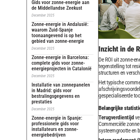
Gids voor zonne-energie aan
de Middellandse Zeekust
December 2025
Zonne-energie in Andalusië:
waarom Zuid-Spanje
toonaangevend is op het
gebied van zonne-energie
Inzicht in de
December 2025
Zonne-energie in Barcelona:
De ROI uit zonne-en
complete gids voor zonne-
tegenstelling tot re
energieprojecten in Catalonië
structuren en versc
December 2025
Het typische commerc
Installatie van zonnepanelen
afschrijvingsvoorde
in Madrid: gids voor
gespecialiseerde to
bestralingsgegevens en
prestaties
Belangrijke statis
December 2025
Terugverdientijd
ver
Zonne-energie in Spanje:
professionele gids voor
Commerciële zonne-ene
installateurs en zonne-
systeemgrootte en b
energiebedrijven