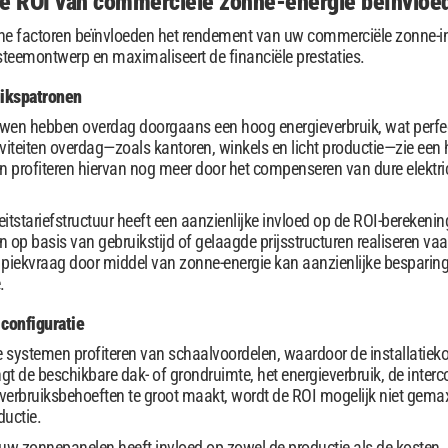
de ROI van commerciële zonne-energie beïnvloe
che factoren beïnvloeden het rendement van uw commerciële zonne-inv
steemontwerp en maximaliseert de financiële prestaties.
uikspatronen
n hebben overdag doorgaans een hoog energieverbruik, wat perfect a
viteiten overdag—zoals kantoren, winkels en licht productie—zie een 
ten profiteren hiervan nog meer door het compenseren van dure elektrici
teitstariefstructuur heeft een aanzienlijke invloed op de ROI-berek
en op basis van gebruikstijd of gelaagde prijsstructuren realiseren va
 piekvraag door middel van zonne-energie kan aanzienlijke besparin
.
configuratie
 systemen profiteren van schaalvoordelen, waardoor de installatieko
t de beschikbare dak- of grondruimte, het energieverbruik, de interc
 verbruiksbehoeften te groot maakt, wordt de ROI mogelijk niet gemax
ductie.
 uw zonnepanelen heeft invloed op zowel de productie als de koste