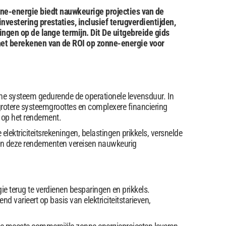
ne-energie biedt nauwkeurige projecties van de
vestering prestaties, inclusief terugverdientijden,
ngen op de lange termijn. Dit De uitgebreide gids
 het berekenen van de ROI op zonne-energie voor
he systeem gedurende de operationele levensduur. In
 grotere systeemgroottes en complexere financiering
 op het rendement.
lektriciteitsrekeningen, belastingen prikkels, versnelde
enen deze rendementen vereisen nauwkeurig
gie terug te verdienen besparingen en prikkels.
nd varieert op basis van elektriciteitstarieven,