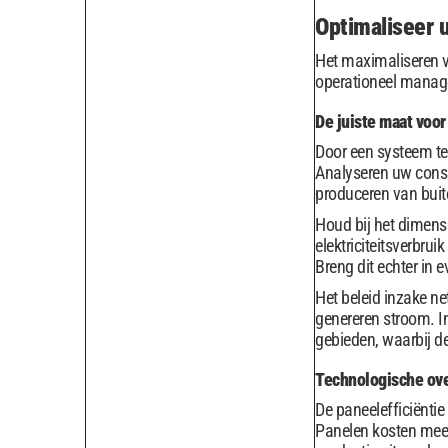
Optimaliseer 
Het maximaliseren v
operationeel mana
De juiste maat voor
Door een systeem te 
Analyseren uw consu
produceren van buit
Houd bij het dimensi
elektriciteitsverbru
Breng dit echter in 
Het beleid inzake ne
genereren stroom. I
gebieden, waarbij d
Technologische ov
De paneelefficiëntie
Panelen kosten meer