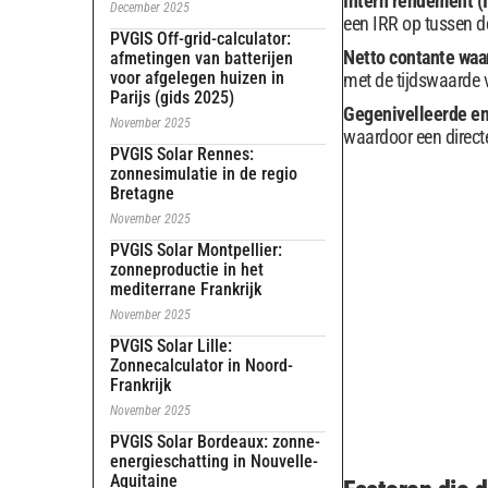
Intern rendement (
December 2025
een IRR op tussen de
PVGIS Off-grid-calculator:
Netto contante waa
afmetingen van batterijen
voor afgelegen huizen in
met de tijdswaarde 
Parijs (gids 2025)
Gegenivelleerde e
November 2025
waardoor een direct
PVGIS Solar Rennes:
zonnesimulatie in de regio
Bretagne
November 2025
PVGIS Solar Montpellier:
zonneproductie in het
mediterrane Frankrijk
November 2025
PVGIS Solar Lille:
Zonnecalculator in Noord-
Frankrijk
November 2025
PVGIS Solar Bordeaux: zonne-
energieschatting in Nouvelle-
Aquitaine