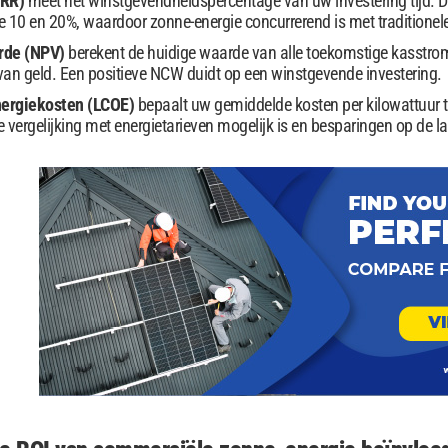
IRR)
meet het winstgevendheidspercentage van uw investering tijd. 
 10 en 20%, waardoor zonne-energie concurrerend is met traditionele
rde (NPV)
berekent de huidige waarde van alle toekomstige kasstro
van geld. Een positieve NCW duidt op een winstgevende investering.
nergiekosten (LCOE)
bepaalt uw gemiddelde kosten per kilowattuur t
e vergelijking met energietarieven mogelijk is en besparingen op de 