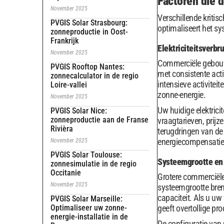
Factoren die 
November 2025
Verschillende kritis
PVGIS Solar Strasbourg:
optimaliseert het sy
zonneproductie in Oost-
Frankrijk
Elektriciteitsverbr
November 2025
Commerciële gebouwe
PVGIS Rooftop Nantes:
met consistente acti
zonnecalculator in de regio
intensieve activitei
Loire-vallei
zonne-energie.
November 2025
Uw huidige elektrici
PVGIS Solar Nice:
zonneproductie aan de Franse
vraagtarieven, prijz
Rivièra
terugdringen van de
energiecompensatie
November 2025
PVGIS Solar Toulouse:
Systeemgrootte en 
zonnesimulatie in de regio
Occitanie
Grotere commerciële
November 2025
systeemgrootte breng
capaciteit. Als u uw
PVGIS Solar Marseille:
Optimaliseer uw zonne-
geeft overtollige pro
energie-installatie in de
De configuratie van