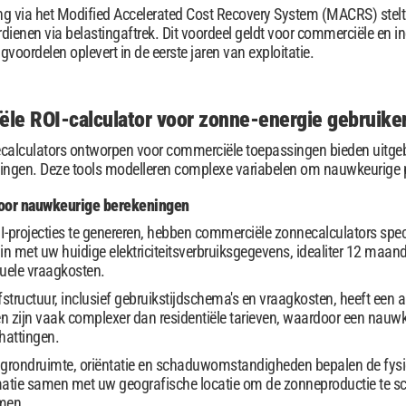
ng via het Modified Accelerated Cost Recovery System (MACRS) stelt b
rdienen via belastingaftrek. Dit voordeel geldt voor commerciële en i
gvoordelen oplevert in de eerste jaren van exploitatie.
le ROI-calculator voor zonne-energie gebruike
calculators ontworpen voor commerciële toepassingen bieden uitgeb
ingen. Deze tools modelleren complexe variabelen om nauwkeurige pro
voor nauwkeurige berekeningen
projecties te genereren, hebben commerciële zonnecalculators speci
in met uw huidige elektriciteitsverbruiksgegevens, idealiter 12 maan
tuele vraagkosten.
iefstructuur, inclusief gebruikstijdschema's en vraagkosten, heeft ee
 zijn vaak complexer dan residentiële tarieven, waardoor een nauwke
hattingen.
f grondruimte, oriëntatie en schaduwomstandigheden bepalen de fy
matie samen met uw geografische locatie om de zonneproductie te s
men.