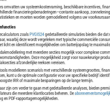
rs omvatten uw systeemkostenraming, beschikbare incentives, fina
chillende financieringsbenaderingen—contante aankoop, zonnelen
tatistieken en moeten worden gemodelleerd volgens uw voorkeursaa
nfuncties
calculators zoals
PVGIS24
gedetailleerde simulaties bieden die dat
jaar, waarbij deze wordt vergeleken met typische commerciële consum
et licht en identificeert mogelijkheden om batterijopslag te maximal
dakmodellering met meerdere secties mogelijk voor complexe commer
womstandigheden. Deze mogelijkheid zorgt voor nauwkeurige producti
aksecties afzonderlijke reeksen vereisen.
etools modelleren scenario's met verschillende systeemgroottes, fina
jken, kunt u de optimale configuratie voor uw specifieke bedrijf identi
e hoogste IRR of maximale besparingen op de lange termijn.
laar zijn om verder te gaan met gedetailleerde analyses, bieden prem
lateurs die meerdere klantlocaties beheren. De
abonnementsmogelij
ing en PDF-rapportagemogelijkheden.