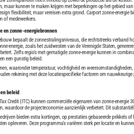
n, maar kunnen te maken krijgen met beperkingen op het gebied van
design flexibiliteit, maar vereisen extra grond. Carport zonne-energie
en of medewerkers.
ie en zonne-energiebronnen
ebouw bepaalt de zonnestralingsniveaus, die rechtstreeks verband
onne-energie, zoals het zuidwesten van de Verenigde Staten, genereren 
betert. Zelfs regio's met gematigde zonne-energie kunnen in combin
n en een gunstig beleid.
nen, waaronder temperatuur, vochtigheid en weersomstandigheden, 
uden rekening met deze locatiespecifieke factoren om nauwkeurige p
 en beleid
Tax Credit (ITC) kunnen commerciële eigenaren van zonne-energie 30%
n, waardoor de projecteconomie aanzienlijk verbetert. Dit substantiël
edrijven bieden extra kortingen, op prestaties gebaseerde prikkels o
en opleveren. Deze programma's variëren sterk per locatie en kunn