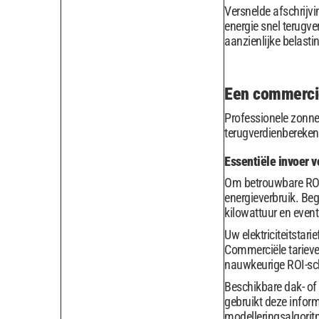
Versnelde afschrijvi
energie snel terugve
aanzienlijke belastin
Een commercië
Professionele zonne
terugverdienbereken
Essentiële invoer 
Om betrouwbare ROI-
energieverbruik. Beg
kilowattuur en even
Uw elektriciteitstar
Commerciële tarieven
nauwkeurige ROI-sc
Beschikbare dak- o
gebruikt deze infor
modelleringsalgorit