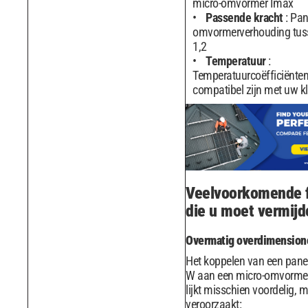
micro-omvormer Imax
Passende kracht
: Pa
omvormerverhouding tuss
1,2
Temperatuur
:
Temperatuurcoëfficiënten
compatibel zijn met uw k
Veelvoorkomende 
die u moet vermijd
Overmatig overdimension
Het koppelen van een pane
W aan een micro-omvorme
lijkt misschien voordelig, 
veroorzaakt: