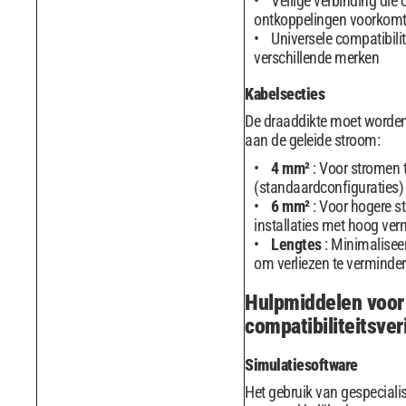
Veilige verbinding die
ontkoppelingen voorkom
Universele compatibilit
verschillende merken
Kabelsecties
De draaddikte moet worde
aan de geleide stroom:
4 mm²
: Voor stromen 
(standaardconfiguraties)
6 mm²
: Voor hogere s
installaties met hoog ve
Lengtes
: Minimalisee
om verliezen te verminde
Hulpmiddelen voor
compatibiliteitsveri
Simulatiesoftware
Het gebruik van gespeciali