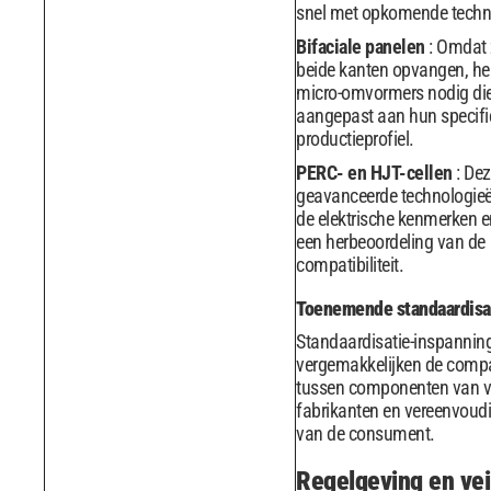
snel met opkomende techn
Bifaciale panelen
: Omdat 
beide kanten opvangen, h
micro-omvormers nodig die
aangepast aan hun specifi
productieprofiel.
PERC- en HJT-cellen
: De
geavanceerde technologieë
de elektrische kenmerken e
een herbeoordeling van de
compatibiliteit.
Toenemende standaardisa
Standaardisatie-inspannin
vergemakkelijken de compati
tussen componenten van ve
fabrikanten en vereenvoud
van de consument.
Regelgeving en vei