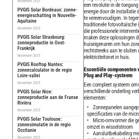
November 2025
een revolutie in de toegang
PVGIS Solar Bordeaux: zonne-
energie door de installatie
energieschatting in Nouvelle-
te vereenvoudigen. In tegen
Aquitaine
traditionele fotovoltaïsche i
November 2025
die professionele interventi
PVGIS Solar Strasbourg:
maken deze oplossingen di
zonneproductie in Oost-
huiseigenaren om hun zon
Frankrijk
rechtstreeks aan te sluiten 
November 2025
elektriciteitsnet in huis.
PVGIS Rooftop Nantes:
Essentiële componenten 
zonnecalculator in de regio
Plug and Play-systeem
Loire-vallei
November 2025
Een compleet systeem om
verschillende onderling ve
PVGIS Solar Nice:
zonneproductie aan de Franse
elementen:
Rivièra
Zonnepanelen aangepa
November 2025
specificaties van de mic
PVGIS Solar Toulouse:
Micro-omvormer die ge
zonnesimulatie in de regio
omzet in wisselstroom
Occitanie
Aansluitbekabeling me
November 2025