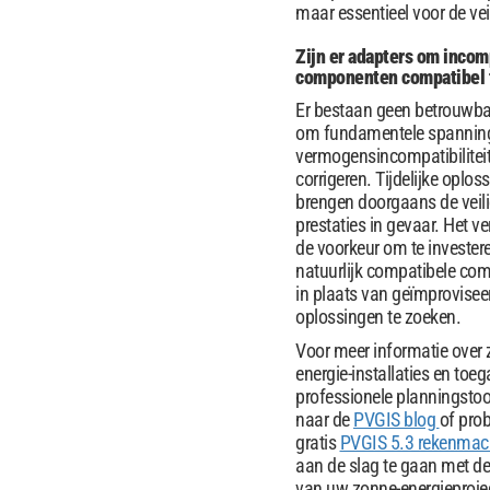
maar essentieel voor de vei
Zijn er adapters om incom
componenten compatibel 
Er bestaan ​​geen betrouwb
om fundamentele spanning
vermogensincompatibiliteit
corrigeren. Tijdelijke oplos
brengen doorgaans de veil
prestaties in gevaar. Het ver
de voorkeur om te investere
natuurlijk compatibele co
in plaats van geïmprovisee
oplossingen te zoeken.
Voor meer informatie over 
energie-installaties en toeg
professionele planningstoo
naar de
PVGIS blog
of prob
gratis
PVGIS 5.3 rekenmac
aan de slag te gaan met de
van uw zonne-energieproje