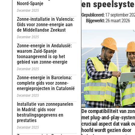
en speelsyst
Noord-Spanje
December 2025
Gepubliceerd:
17 september 20
Zonne-installatie in Valencia:
Bijgewerkt:
26 maart 2026
Gids voor zonne-energie aan
de Middellandse Zeekust
December 2025
Zonne-energie in Andalusië:
waarom Zuid-Spanje
toonaangevend is op het
gebied van zonne-energie
December 2025
Zonne-energie in Barcelona:
complete gids voor zonne-
energieprojecten in Catalonië
December 2025
Installatie van zonnepanelen
in Madrid: gids voor
De compatibiliteit van zo
bestralingsgegevens en
met plug-and-play-system
prestaties
cruciaal aspect dat vaak o
December 2025
hoofd wordt gezien door