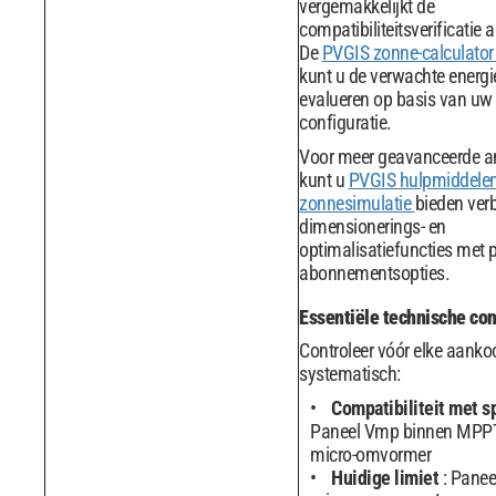
vergemakkelijkt de
compatibiliteitsverificatie a
De
PVGIS zonne-calculato
kunt u de verwachte energi
evalueren op basis van uw 
configuratie.
Voor meer geavanceerde a
kunt u
PVGIS hulpmiddelen
zonnesimulatie
bieden ver
dimensionerings- en
optimalisatiefuncties met
abonnementsopties.
Essentiële technische con
Controleer vóór elke aanko
systematisch:
Compatibiliteit met 
Paneel Vmp binnen MPPT
micro-omvormer
Huidige limiet
: Panee