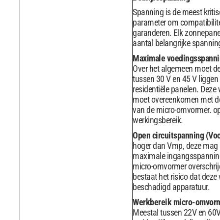
Spanning is de meest kriti
parameter om compatibilite
garanderen. Elk zonnepane
aantal belangrijke spanni
Maximale voedingsspann
Over het algemeen moet d
tussen 30 V en 45 V liggen
residentiële panelen. Deze
moet overeenkomen met d
van de micro-omvormer. o
werkingsbereik.
Open circuitspanning (Vo
hoger dan Vmp, deze mag 
maximale ingangsspannin
micro-omvormer overschrij
bestaat het risico dat deze
beschadigd apparatuur.
Werkbereik micro-omvor
Meestal tussen 22V en 60V