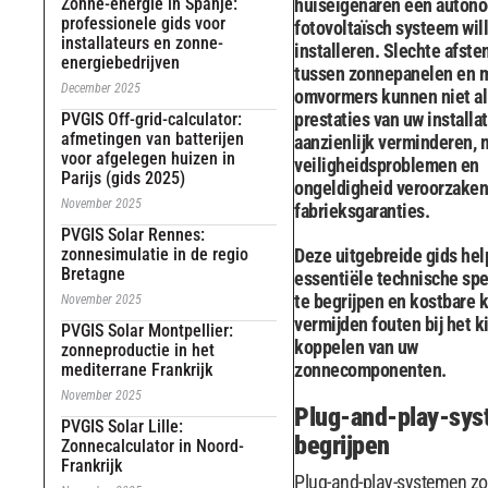
Zonne-energie in Spanje:
huiseigenaren een auton
professionele gids voor
fotovoltaïsch systeem wil
installateurs en zonne-
installeren. Slechte afst
energiebedrijven
tussen zonnepanelen en m
December 2025
omvormers kunnen niet al
prestaties van uw installat
PVGIS Off-grid-calculator:
afmetingen van batterijen
aanzienlijk verminderen, 
voor afgelegen huizen in
veiligheidsproblemen en
Parijs (gids 2025)
ongeldigheid veroorzaken
November 2025
fabrieksgaranties.
PVGIS Solar Rennes:
zonnesimulatie in de regio
Deze uitgebreide gids hel
Bretagne
essentiële technische spe
te begrijpen en kostbare 
November 2025
vermijden fouten bij het k
PVGIS Solar Montpellier:
koppelen van uw
zonneproductie in het
zonnecomponenten.
mediterrane Frankrijk
November 2025
Plug-and-play-sy
PVGIS Solar Lille:
begrijpen
Zonnecalculator in Noord-
Frankrijk
Plug-and-play-systemen zo