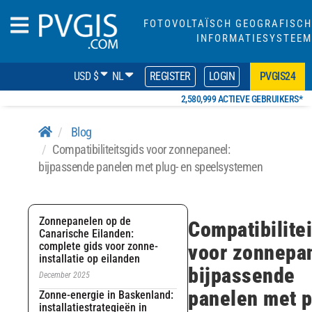
FOTOVOLTAÏSCH GEOGRAFISCH
INFORMATIESYSTEEM
USD $
NL
REGISTER
LOGIN
PVGIS24
2,580,999 ACTIEVE GEBRUIKERS*
Blog
Compatibiliteitsgids voor zonnepaneel:
bijpassende panelen met plug- en speelsystemen
Zonnepanelen op de
Compatibilite
Canarische Eilanden:
complete gids voor zonne-
voor zonnepa
installatie op eilanden
bijpassende
December 2025
panelen met p
Zonne-energie in Baskenland:
installatiestrategieën in