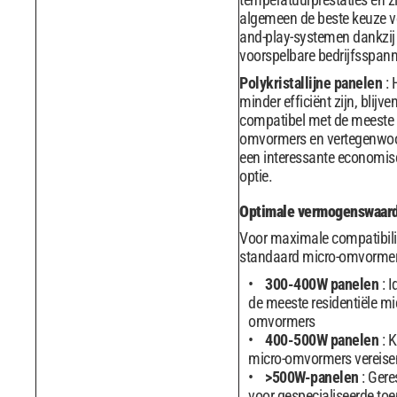
algemeen de beste keuze v
and-play-systemen dankzij
voorspelbare bedrijfsspann
Polykristallijne panelen
:
minder efficiënt zijn, blijve
compatibel met de meeste 
omvormers en vertegenwoo
een interessante economi
optie.
Optimale vermogenswaar
Voor maximale compatibili
standaard micro-omvormer
300-400W panelen
: 
de meeste residentiële mi
omvormers
400-500W panelen
: 
micro-omvormers vereise
>500W-panelen
: Gere
voor gespecialiseerde to