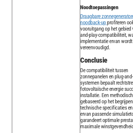
Noodtoepassingen
Draagbare zonnegenerator
noodback-up
profiteren oo
vooruitgang op het gebied 
and-play-compatibiliteit, w
implementatie ervan wordt
vereenvoudigd.
Conclusie
De compatibiliteit tussen
zonnepanelen en plug-and-
systemen bepaalt rechtstr
fotovoltaïsche energie suc
installatie. Een methodisc
gebaseerd op het begrijpen
technische specificaties en
ervan passende simulatieto
garandeert optimale presta
maximale winstgevendhei