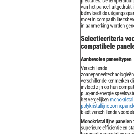
prestaties. De temperatuurc
van het paneel, uitgedrukt 
beïnvloedt de uitgangsspa
moet in compatibiliteitsbe
in aanmerking worden ge
Selectiecriteria vo
compatibele panel
Aanbevolen paneeltypen
Verschillende
zonnepaneeltechnologieën
verschillende kenmerken d
invloed zijn op hun compati
plug-and-energie speelsyst
het vergelijken
monokristall
polykristallijne zonnepane
biedt verschillende voordel
Monokristallijne panelen
superieure efficiëntie en st
temperatuurprestaties en zi