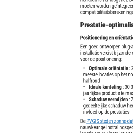
moeten worden geïntegreer
compatibiliteitsberekening
Prestatie-optimali
Positionering en oriëntati
Een goed ontworpen plug-a
installatie vereist bijzonde
voor de positionering:
Optimale oriëntatie
: 
meeste locaties op het no
halfrond
Ideale kanteling
: 30-
jaarlijkse productie te m
Schaduw vermijden
: 
gedeeltelijke schaduw hee
invloed op de prestaties
De
PVGIS steden zonne-d
nauwkeurige instralingsge