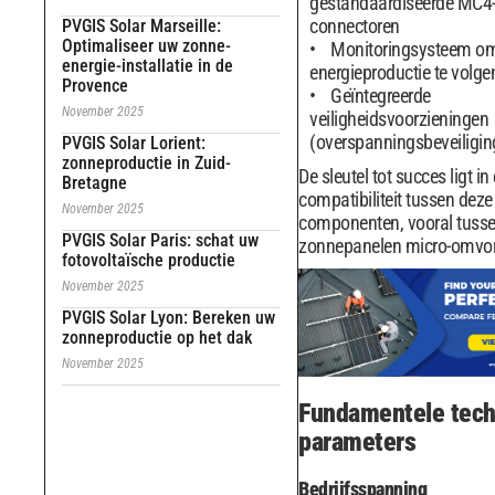
gestandaardiseerde MC4
connectoren
PVGIS Solar Marseille:
Optimaliseer uw zonne-
Monitoringsysteem o
energie-installatie in de
energieproductie te volge
Provence
Geïntegreerde
November 2025
veiligheidsvoorzieningen
(overspanningsbeveiligin
PVGIS Solar Lorient:
zonneproductie in Zuid-
De sleutel tot succes ligt in
Bretagne
compatibiliteit tussen deze
November 2025
componenten, vooral tuss
PVGIS Solar Paris: schat uw
zonnepanelen micro-omvo
fotovoltaïsche productie
November 2025
PVGIS Solar Lyon: Bereken uw
zonneproductie op het dak
November 2025
Fundamentele tech
parameters
Bedrijfsspanning