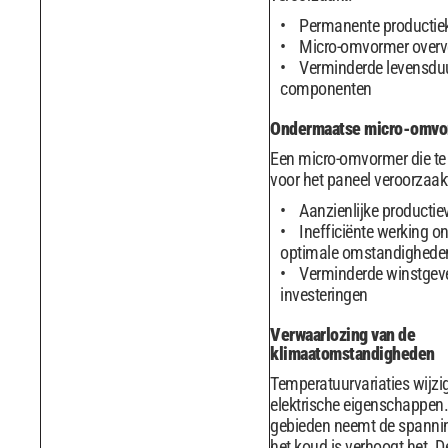
Permanente productiek
Micro-omvormer overve
Verminderde levensdu
componenten
Ondermaatse micro-omvo
Een micro-omvormer die te k
voor het paneel veroorzaak
Aanzienlijke productiev
Inefficiënte werking o
optimale omstandighede
Verminderde winstgev
investeringen
Verwaarlozing van de
klimaatomstandigheden
Temperatuurvariaties wijzi
elektrische eigenschappen
gebieden neemt de spanning
het koud is verhoogt het. D