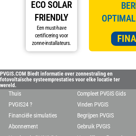
ECO SOLAR
BER
FRIENDLY
OPTIMAL
Een must-have
certificering voor
FINA
zonne-installateurs.
PVGIS.COM Biedt informatie over zonnestraling en
fotovoltaïsche systeemprestaties voor elke locatie ter
wereld.
Thuis
Compleet PVGIS Gids
PVGIS24 ?
Vinden PVGIS
Financiële simulaties
Begrijpen PVGIS
Abonnement
Gebruik PVGIS