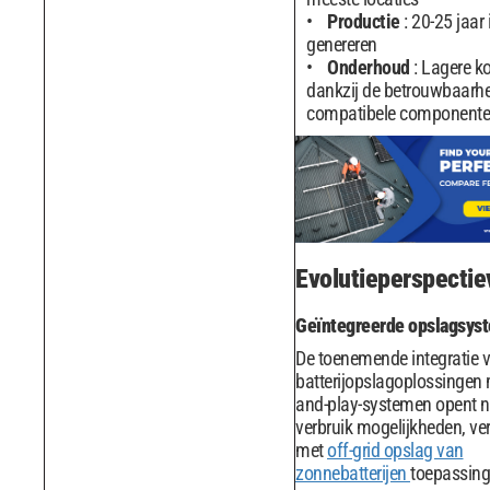
Productie
: 20-25 jaa
genereren
Onderhoud
: Lagere k
dankzij de betrouwbaarhe
compatibele component
Evolutieperspectie
Geïntegreerde opslagsys
De toenemende integratie 
batterijopslagoplossingen 
and-play-systemen opent n
verbruik mogelijkheden, ver
met
off-grid opslag van
zonnebatterijen
toepassing