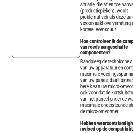
situatie, die af en toe aanv
(productiepieken), wordt
problematisch als deze aa
veroorzaakt oververhitting 
kortere levensduur.
Hoe controleer ik de compa
van reeds aangeschafte
componenten?
Raadpleeg de technische sp
van uw apparatuur en contr
maximale voedingsspanni
van uw paneel daalt binne
bereik van uw micro-omvor
ook voor dat de kortsluitst
van het paneel onder de waa
maximale ondersteunde s
de micro-omvormer.
Hebben weersomstandig
invloed op de compatibilit