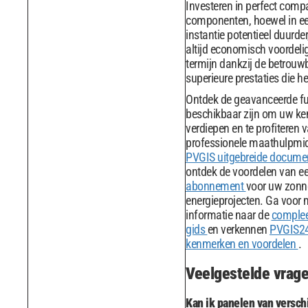
Investeren in perfect compa
componenten, hoewel in ee
instantie potentieel duurder
altijd economisch voordeli
termijn dankzij de betrouw
superieure prestaties die he
Ontdek de geavanceerde fu
beschikbaar zijn om uw ken
verdiepen en te profiteren 
professionele maathulpmi
PVGIS uitgebreide docume
ontdek de voordelen van e
abonnement
voor uw zonn
energieprojecten. Ga voor 
informatie naar de
complee
gids
en verkennen
PVGIS2
kenmerken en voordelen
.
Veelgestelde vrag
Kan ik panelen van versch