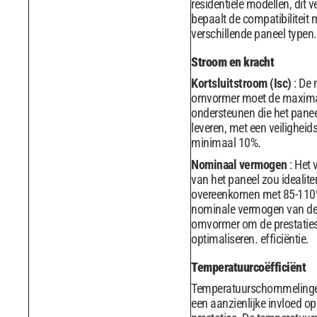
residentiële modellen, dit v
bepaalt de compatibiliteit 
verschillende paneel typen.
Stroom en kracht
Kortsluitstroom (Isc)
: De 
omvormer moet de maxima
ondersteunen die het pane
leveren, met een veilighei
minimaal 10%.
Nominaal vermogen
: Het
van het paneel zou idealit
overeenkomen met 85-110
nominale vermogen van de
omvormer om de prestaties
optimaliseren. efficiëntie.
Temperatuurcoëfficiënt
Temperatuurschommeling
een aanzienlijke invloed op