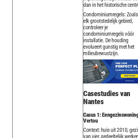
dan in het historische cent
Condominiumregels: Zoals
elk grootstedelijk gebied,
controleer je
condominiumregels vóór
installatie. De houding
evolueert gunstig met het
milieubewustzijn.
Casestudies van
Nantes
Casus 1: Eengezinswoning
Vertou
Context: huis uit 2010, gez
van vier, gedeeltelijk werke