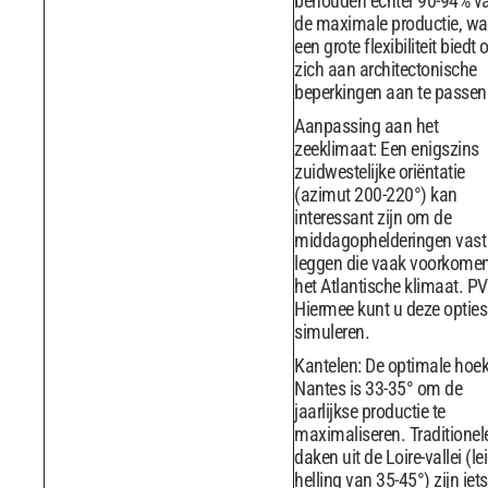
behouden echter 90-94% v
de maximale productie, wa
een grote flexibiliteit biedt
zich aan architectonische
beperkingen aan te passen
Aanpassing aan het
zeeklimaat: Een enigszins
zuidwestelijke oriëntatie
(azimut 200-220°) kan
interessant zijn om de
middagophelderingen vast 
leggen die vaak voorkomen
het Atlantische klimaat. P
Hiermee kunt u deze opties
simuleren.
Kantelen: De optimale hoek
Nantes is 33-35° om de
jaarlijkse productie te
maximaliseren. Traditionel
daken uit de Loire-vallei (le
helling van 35-45°) zijn iets