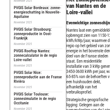
November 2025
van Nantes en de
PVGIS Solar Bordeaux: zonne-
Loire-vallei
energieschatting in Nouvelle-
Aquitaine
Evenwichtige zonneschijn
November 2025
PVGIS Solar Strasbourg:
Nantes laat een gemiddeld
zonneproductie in Oost-
opbrengst zien van 1150-
Frankrijk
kWh/kWp/jaar, waarmee d
November 2025
regio op het gebied van zo
energie in het bovenste der
PVGIS Rooftop Nantes:
zonnecalculator in de regio
deel van de Franse steden
Loire-vallei
staat. Een residentiële
installatie van 3 kWp gener
November 2025
3450-3600 kWh per jaar, w
PVGIS Solar Nice:
65-85% van de behoeften 
zonneproductie aan de Franse
Rivièra
een huishouden dekt,
afhankelijk van het
November 2025
verbruiksprofiel.
PVGIS Solar Toulouse:
zonnesimulatie in de regio
Strategische geografische
Occitanie
ligging: Gelegen aan de
November 2025
samenvloeiing van de Loir