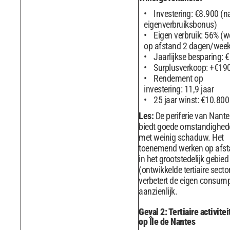
Investering: €8.900 (n
eigenverbruiksbonus)
Eigen verbruik: 56% (w
op afstand 2 dagen/week
Jaarlijkse besparing: 
Surplusverkoop: +€19
Rendement op
investering: 11,9 jaar
25 jaar winst: €10.800
Les:
De periferie van Nante
biedt goede omstandighed
met weinig schaduw. Het
toenemend werken op afs
in het grootstedelijk gebied
(ontwikkelde tertiaire secto
verbetert de eigen consump
aanzienlijk.
Geval 2: Tertiaire activite
op Île de Nantes