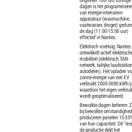
ongeveer 160-180 zonnige
dagen is het programmere
van energie-intensieve
apparatuur (wasmachine,
vaatwasser, droger) gedur
de dag (11.00-15.00 uur)
effectief in Nantes.
Elektrisch voertuig: Nantes
ontwikkelt actief elektrisch
mobiliteit (elektrisch TAN-
netwerk, talrijke laadstatio
autodelen). Het opladen vi
zonne-energie van een EV
verbruikt 2000-3000 kWh/ja
waardoor het eigen verbrui
wordt geoptimaliseerd.
Bewolkte dagen beheren: Z
bij bewolkte omstandighe
produceren panelen 15-35
van hun capaciteit. Dit "res
de productie dekt het