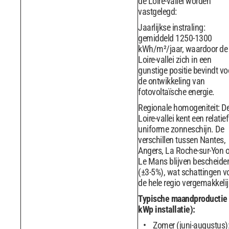
de Loire-vallei worden
vastgelegd:
Jaarlijkse instraling:
gemiddeld 1250-1300
kWh/m²/jaar, waardoor de
Loire-vallei zich in een
gunstige positie bevindt vo
de ontwikkeling van
fotovoltaïsche energie.
Regionale homogeniteit: D
Loire-vallei kent een relatief
uniforme zonneschijn. De
verschillen tussen Nantes,
Angers, La Roche-sur-Yon o
Le Mans blijven bescheide
(±3-5%), wat schattingen v
de hele regio vergemakkelij
Typische maandproductie 
kWp installatie):
Zomer (juni-augustus)