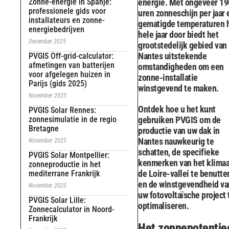
Zonne-energie in Spanje:
energie. Met ongeveer 1
professionele gids voor
uren zonneschijn per jaar 
installateurs en zonne-
gematigde temperaturen 
energiebedrijven
hele jaar door biedt het
December 2025
grootstedelijk gebied van
Nantes uitstekende
PVGIS Off-grid-calculator:
afmetingen van batterijen
omstandigheden om een ​​
voor afgelegen huizen in
zonne-installatie
Parijs (gids 2025)
winstgevend te maken.
November 2025
Ontdek hoe u het kunt
PVGIS Solar Rennes:
zonnesimulatie in de regio
gebruiken PVGIS om de
Bretagne
productie van uw dak in
Nantes nauwkeurig te
November 2025
schatten, de specifieke
PVGIS Solar Montpellier:
kenmerken van het klimaa
zonneproductie in het
de Loire-vallei te benutte
mediterrane Frankrijk
en de winstgevendheid va
November 2025
uw fotovoltaïsche project 
PVGIS Solar Lille:
optimaliseren.
Zonnecalculator in Noord-
Frankrijk
Het zonnepotentie