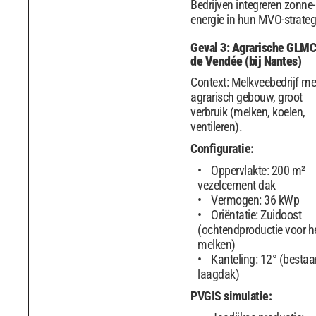
Bedrijven integreren zonne-
energie in hun MVO-strateg
Geval 3: Agrarische GLMC
de Vendée (bij Nantes)
Context: Melkveebedrijf me
agrarisch gebouw, groot
verbruik (melken, koelen,
ventileren).
Configuratie:
Oppervlakte: 200 m²
vezelcement dak
Vermogen: 36 kWp
Oriëntatie: Zuidoost
(ochtendproductie voor h
melken)
Kanteling: 12° (besta
laagdak)
PVGIS simulatie: