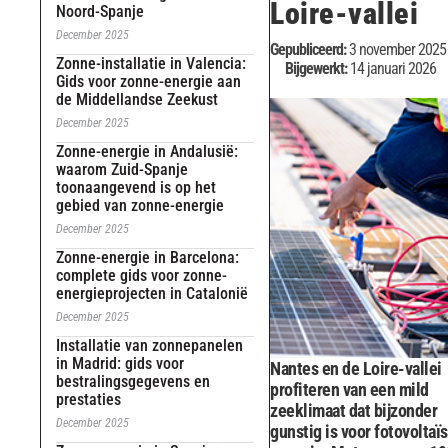
Loire-vallei
Noord-Spanje
December 2025
Gepubliceerd:
3 november 2025
Zonne-installatie in Valencia:
Bijgewerkt:
14 januari 2026
Gids voor zonne-energie aan
de Middellandse Zeekust
December 2025
Zonne-energie in Andalusië:
waarom Zuid-Spanje
toonaangevend is op het
gebied van zonne-energie
December 2025
Zonne-energie in Barcelona:
complete gids voor zonne-
energieprojecten in Catalonië
December 2025
Installatie van zonnepanelen
in Madrid: gids voor
Nantes en de Loire-vallei
bestralingsgegevens en
profiteren van een mild
prestaties
zeeklimaat dat bijzonder
December 2025
gunstig is voor fotovoltaï