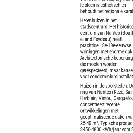
leisteen is esthetisch en
behoudt het regionale karak
Herenhuizen in het
stadscentrum: Het historis
centrum van Nantes (Bouff
eiland Feydeau) heeft
prachtige 18e-19e-eeuwse
woningen met enorme dak
Architectonische beperkin
die moeten worden
gerespecteerd, maar kanse
voor condominiuminstallat
Huizen in de voorsteden: D
ring van Nantes (Rezé, Sain
Herblain, Vertou, Carquefo
concentreert recente
ontwikkelingen met
geoptimaliseerde daken va
25-40 m². Typische product
3450-4800 kWh/jaar voor 