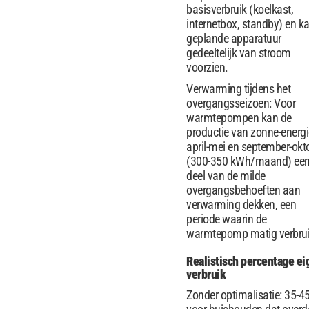
basisverbruik (koelkast,
internetbox, standby) en k
geplande apparatuur
gedeeltelijk van stroom
voorzien.
Verwarming tijdens het
overgangsseizoen: Voor
warmtepompen kan de
productie van zonne-energi
april-mei en september-okt
(300-350 kWh/maand) ee
deel van de milde
overgangsbehoeften aan
verwarming dekken, een
periode waarin de
warmtepomp matig verbrui
Realistisch percentage ei
verbruik
Zonder optimalisatie: 35-4