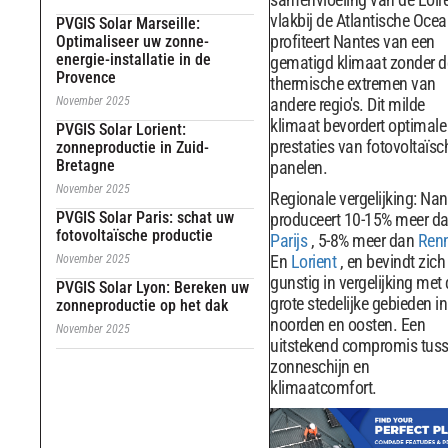
vlakbij de Atlantische Ocea
PVGIS Solar Marseille:
profiteert Nantes van een
Optimaliseer uw zonne-
energie-installatie in de
gematigd klimaat zonder d
Provence
thermische extremen van
November 2025
andere regio's. Dit milde
klimaat bevordert optimale
PVGIS Solar Lorient:
prestaties van fotovoltaïsc
zonneproductie in Zuid-
Bretagne
panelen.
November 2025
Regionale vergelijking: Nan
PVGIS Solar Paris: schat uw
produceert 10-15% meer d
fotovoltaïsche productie
Parijs
, 5-8% meer dan
Ren
En
Lorient
, en bevindt zich
November 2025
gunstig in vergelijking met
PVGIS Solar Lyon: Bereken uw
grote stedelijke gebieden in
zonneproductie op het dak
noorden en oosten. Een
November 2025
uitstekend compromis tus
zonneschijn en
klimaatcomfort.