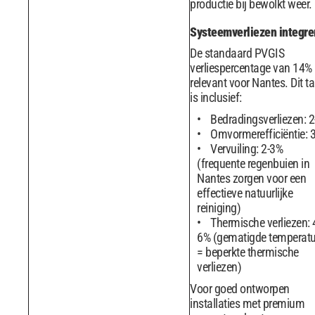
productie bij bewolkt weer.
Systeemverliezen integre
De standaard PVGIS
verliespercentage van 14% 
relevant voor Nantes. Dit ta
is inclusief:
Bedradingsverliezen: 
Omvormerefficiëntie: 
Vervuiling: 2-3%
(frequente regenbuien in
Nantes zorgen voor een
effectieve natuurlijke
reiniging)
Thermische verliezen: 
6% (gematigde temperat
= beperkte thermische
verliezen)
Voor goed ontworpen
installaties met premium