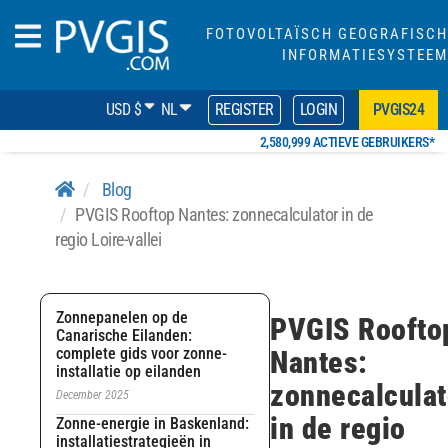
FOTOVOLTAÏSCH GEOGRAFISCH
INFORMATIESYSTEEM
USD $
NL
REGISTER
LOGIN
PVGIS24
2,580,999 ACTIEVE GEBRUIKERS*
Blog
PVGIS Rooftop Nantes: zonnecalculator in de
regio Loire-vallei
Zonnepanelen op de
PVGIS Roofto
Canarische Eilanden:
complete gids voor zonne-
Nantes:
installatie op eilanden
zonnecalculat
December 2025
in de regio
Zonne-energie in Baskenland:
installatiestrategieën in