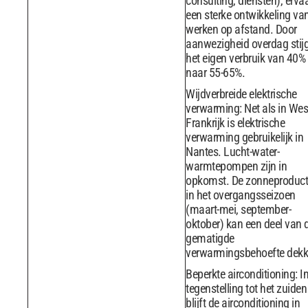
consulting, diensten), ervaa
een sterke ontwikkeling va
werken op afstand. Door
aanwezigheid overdag stijg
het eigen verbruik van 40%
naar 55-65%.
Wijdverbreide elektrische
verwarming: Net als in Wes
Frankrijk is elektrische
verwarming gebruikelijk in
Nantes. Lucht-water-
warmtepompen zijn in
opkomst. De zonneproduct
in het overgangsseizoen
(maart-mei, september-
oktober) kan een deel van 
gematigde
verwarmingsbehoefte dekk
Beperkte airconditioning: I
tegenstelling tot het zuiden
blijft de airconditioning in