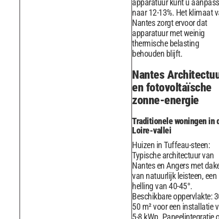
apparatuur kunt u aanpas
naar 12-13%. Het klimaat 
Nantes zorgt ervoor dat
apparatuur met weinig
thermische belasting
behouden blijft.
Nantes Architectu
en fotovoltaïsche
zonne-energie
Traditionele woningen in 
Loire-vallei
Huizen in Tuffeau-steen:
Typische architectuur van
Nantes en Angers met dak
van natuurlijk leisteen, een
helling van 40-45°.
Beschikbare oppervlakte: 3
50 m² voor een installatie 
5-8 kWp. Paneelintegratie 