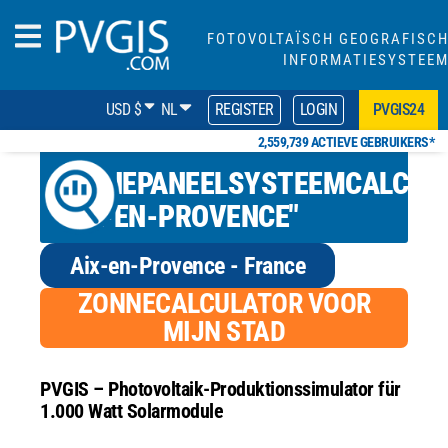
FOTOVOLTAÏSCH GEOGRAFISC
INFORMATIESYSTEE
USD $
NL
REGISTER
LOGIN
PVGIS24
2,559,739 ACTIEVE GEBRUIKERS*
ZONNEPANEELSYSTEEMCALCUL
"AIX-EN-PROVENCE"
Aix-en-Provence - France
ZONNECALCULATOR VOOR
MIJN STAD
PVGIS – Photovoltaik-Produktionssimulator für
1.000 Watt Solarmodule