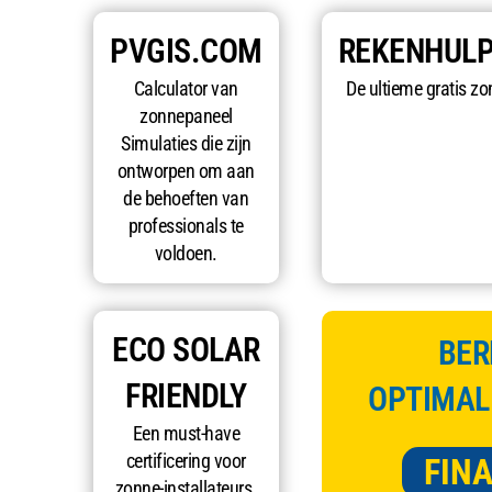
PVGIS.COM
REKENHUL
Calculator van
De ultieme gratis zo
zonnepaneel
Simulaties die zijn
ontworpen om aan
de behoeften van
professionals te
voldoen.
ECO SOLAR
BER
FRIENDLY
OPTIMAL
Een must-have
certificering voor
FINA
zonne-installateurs.