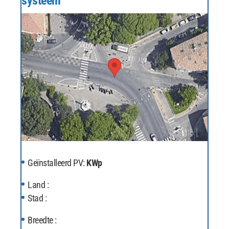
systeem
Geïnstalleerd PV:
KWp
Land :
Stad :
Breedte :