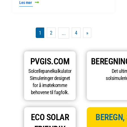
Les mer
1
2
4
»
...
PVGIS.COM
BEREGNIN
Solcellepanelkalkulator
Det ulti
Simuleringer designet
solsimuleri
for å imøtekomme
behovene til fagfolk.
ECO SOLAR
BEREGN,