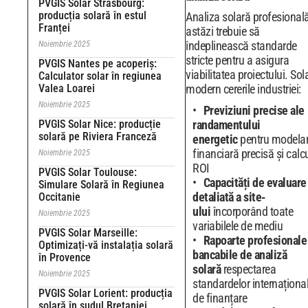
PVGIS Solar Strasbourg:
producția solară în estul
Analiza solară profesional
Franței
astăzi trebuie să
îndeplinească standarde
Noiembrie 2025
stricte pentru a asigura
PVGIS Nantes pe acoperiș:
viabilitatea proiectului. Sol
Calculator solar în regiunea
Valea Loarei
modern cererile industriei:
Noiembrie 2025
Previziuni precise ale
PVGIS Solar Nice: producție
randamentului
solară pe Riviera Franceză
energetic
pentru modela
financiară precisă și calc
Noiembrie 2025
ROI
PVGIS Solar Toulouse:
Capacități de evaluare
Simulare Solară în Regiunea
detaliată a site-
Occitanie
ului
încorporând toate
Noiembrie 2025
variabilele de mediu
PVGIS Solar Marseille:
Rapoarte profesionale
Optimizați-vă instalația solară
bancabile de analiză
în Provence
solară
respectarea
Noiembrie 2025
standardelor internaționa
PVGIS Solar Lorient: producția
de finanțare
solară în sudul Bretaniei