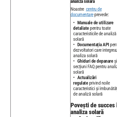
analiza solară
Noastre
centru de
documentare
prevede:
Manuale de utilizare
detaliate
pentru toate
caracteristicile de analiză
solară
Documentația API
pent
dezvoltatori care integre
analiza solară
Ghiduri de depanare
și
secțiuni FAQ pentru anali
solară
Actualizări
regulate
privind noile
caracteristici și îmbunătăț
de analiză solară
Povești de succes 
analiza solară