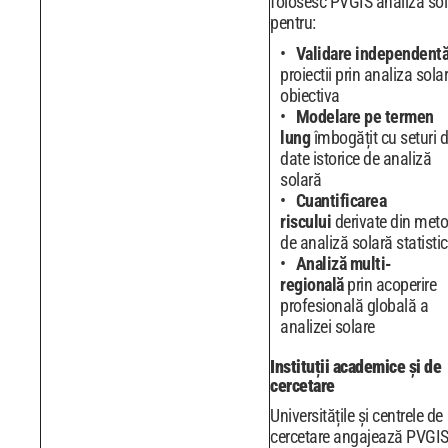
folosesc PVGIS analiza sol
pentru:
Validare independent
proiectii prin analiza sola
obiectiva
Modelare pe termen
lung
îmbogățit cu seturi 
date istorice de analiză
solară
Cuantificarea
riscului
derivate din met
de analiză solară statisti
Analiză multi-
regională
prin acoperire
profesională globală a
analizei solare
Instituții academice și de
cercetare
Universitățile și centrele de
cercetare angajează PVGI