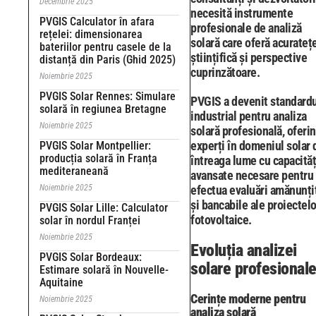
Decembrie 2025
necesită instrumente
PVGIS Calculator în afara
profesionale de analiză
rețelei: dimensionarea
solară care oferă acurateț
bateriilor pentru casele de la
științifică și perspective
distanță din Paris (Ghid 2025)
cuprinzătoare.
Noiembrie 2025
PVGIS Solar Rennes: Simulare
PVGIS a devenit standardu
solară în regiunea Bretagne
industrial pentru analiza
Noiembrie 2025
solară profesională, oferi
experți în domeniul solar 
PVGIS Solar Montpellier:
producția solară în Franța
întreaga lume cu capacităț
mediteraneană
avansate necesare pentru 
Noiembrie 2025
efectua evaluări amănunți
și bancabile ale proiectelo
PVGIS Solar Lille: Calculator
fotovoltaice.
solar în nordul Franței
Noiembrie 2025
Evoluția analizei
PVGIS Solar Bordeaux:
solare profesional
Estimare solară în Nouvelle-
Aquitaine
Cerințe moderne pentru
Noiembrie 2025
analiza solară