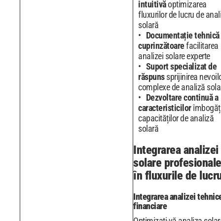
intuitivă
optimizarea
fluxurilor de lucru de anal
solară
Documentație tehnică
cuprinzătoare
facilitarea
analizei solare experte
Suport specializat de
răspuns
sprijinirea nevoil
complexe de analiză sola
Dezvoltare continuă a
caracteristicilor
îmbogăți
capacităților de analiză
solară
Integrarea analizei
solare profesional
în fluxurile de lucr
Integrarea analizei tehnice
financiare
Optimizați-vă analiza solar