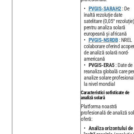
PVGIS-SARAH2
: De
înaltă rezoluție date
satelitare (0,05° rezoluție
pentru analiza solară
europeană și africană
PVGIS-NSRDB
: NREL
colaborare oferind acoper
de analiză solară nord-
americană
PVGIS-ERA5
: Date de
reanaliza globală care pe
analize solare profesiona
la nivel mondial
Caracteristici sofisticate de
analiză solară
Platforma noastră
profesională de analiză so
oferă:
Analiza orizontului de