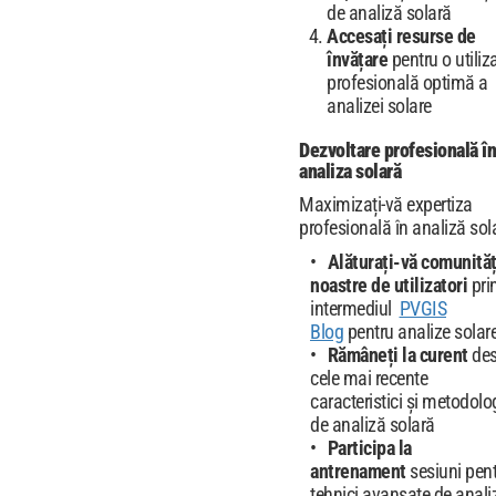
de analiză solară
Accesați resurse de
învățare
pentru o utiliz
profesională optimă a
analizei solare
Dezvoltare profesională în
analiza solară
Maximizați-vă expertiza
profesională în analiză sol
Alăturați-vă comunităț
noastre de utilizatori
pri
intermediul
PVGIS
Blog
pentru analize solar
Rămâneți la curent
des
cele mai recente
caracteristici și metodolog
de analiză solară
Participa la
antrenament
sesiuni pen
tehnici avansate de anali