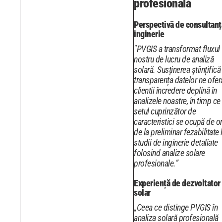
profesională
Perspectivă de consultanț
inginerie
"PVGIS a transformat fluxul
nostru de lucru de analiză
solară. Susținerea științifică
transparența datelor ne ofer
clientii încredere deplină în
analizele noastre, în timp ce
setul cuprinzător de
caracteristici se ocupă de or
de la preliminar fezabilitate 
studii de inginerie detaliate
folosind analize solare
profesionale.”
Experiență de dezvoltator
solar
„Ceea ce distinge PVGIS în
analiza solară profesională