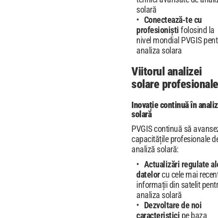
solară
Conectează-te cu
profesioniști
folosind la
nivel mondial PVGIS pent
analiza solara
Viitorul analizei
solare profesional
Inovație continuă în anali
solară
PVGIS continuă să avanse
capacitățile profesionale d
analiză solară:
Actualizări regulate al
datelor
cu cele mai recen
informații din satelit pent
analiza solară
Dezvoltare de noi
caracteristici
pe baza