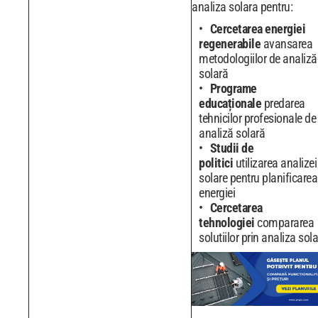
analiza solara pentru:
Cercetarea energiei
regenerabile
avansarea
metodologiilor de analiză
solară
Programe
educaționale
predarea
tehnicilor profesionale de
analiză solară
Studii de
politici
utilizarea analizei
solare pentru planificarea
energiei
Cercetarea
tehnologiei
compararea
solutiilor prin analiza sol