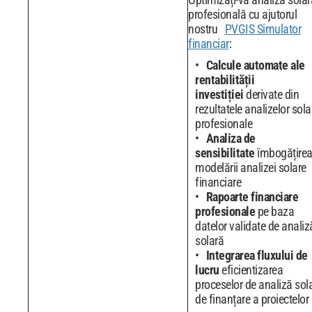
profesională cu ajutorul
nostru
PVGIS Simulator
financiar
:
Calcule automate ale
rentabilității
investiției
derivate din
rezultatele analizelor sola
profesionale
Analiza de
sensibilitate
îmbogățire
modelării analizei solare
financiare
Rapoarte financiare
profesionale
pe baza
datelor validate de analiz
solară
Integrarea fluxului de
lucru
eficientizarea
proceselor de analiză sol
de finanțare a proiectelor