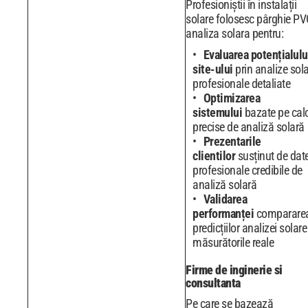
Profesioniștii în instalații
solare folosesc pârghie PV
analiza solara pentru:
Evaluarea potențialulu
site-ului
prin analize sol
profesionale detaliate
Optimizarea
sistemului
bazate pe cal
precise de analiză solară
Prezentarile
clientilor
susținut de dat
profesionale credibile de
analiză solară
Validarea
performanței
comparare
predicțiilor analizei solare
măsurătorile reale
Firme de inginerie si
consultanta
Pe care se bazează