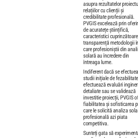
asupra rezultatelor proiectu
relațiilor cu clienții și
credibilitate profesională.
PVGIS excelează prin oferi
de acuratețe științifică,
caracteristici cuprinzătoare
transparență metodologii î
care profesioniștii din anal
solară au încredere din
întreaga lume.
Indiferent dacă se efectue
studii inițiale de fezabilitate
efectuează evaluări inginer
detaliate sau se validează
investitie proiecții, PVGIS o
fiabilitatea și sofisticarea 
care le solicită analiza sola
profesională azi piata
competitiva.
Sunteți gata să experiment