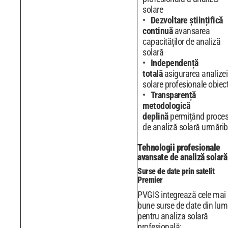
solare
Dezvoltare științifică
continuă
avansarea
capacităților de analiză
solară
Independență
totală
asigurarea analizei
solare profesionale obiec
Transparență
metodologică
deplină
permițând proce
de analiză solară urmărib
Tehnologii profesionale
avansate de analiză solară
Surse de date prin satelit
Premier
PVGIS integrează cele mai
bune surse de date din lum
pentru analiza solară
profesională: