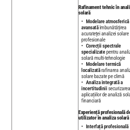
Rafinament tehnic în anal
solară
Modelare atmosferică
avansată
îmbunătățirea
acurateței analizei solare
profesionale
Corecții spectrale
specializate
pentru anali
solară multi-tehnologie
Modelare termică
localizată
rafinarea anali
solare bazate pe climă
Analiza integrată a
incertitudinii
securizarea
aplicațiilor de analiză sol
financiară
Experiență profesională d
utilizator în analiza solară
Interfață profesională