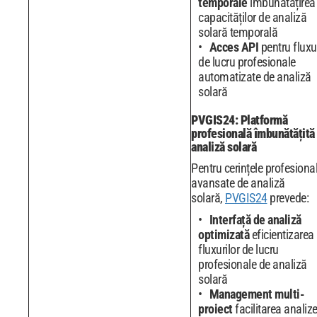
temporale
îmbunătățirea
capacităților de analiză
solară temporală
Acces API
pentru fluxu
de lucru profesionale
automatizate de analiză
solară
PVGIS24: Platformă
profesională îmbunătățită
analiză solară
Pentru cerințele profesiona
avansate de analiză
solară,
PVGIS24
prevede:
Interfață de analiză
optimizată
eficientizarea
fluxurilor de lucru
profesionale de analiză
solară
Management multi-
proiect
facilitarea analize