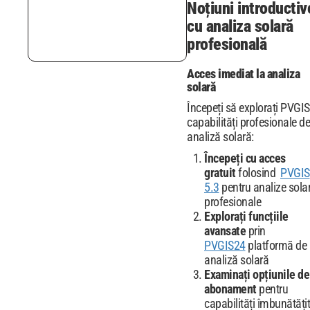
Noțiuni introductiv
cu analiza solară
profesională
Acces imediat la analiza
solară
Începeți să explorați PVGIS
capabilități profesionale de
analiză solară:
Începeți cu acces
gratuit
folosind
PVGIS
5.3
pentru analize sola
profesionale
Explorați funcțiile
avansate
prin
PVGIS24
platformă de
analiză solară
Examinați opțiunile de
abonament
pentru
capabilități îmbunătăți