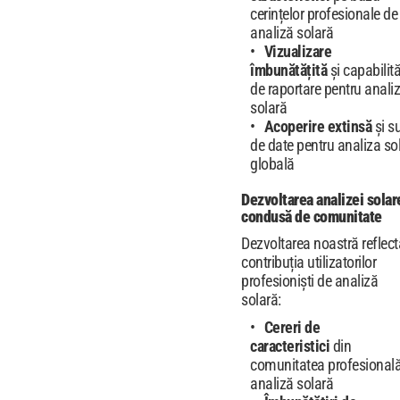
cerințelor profesionale de
analiză solară
Vizualizare
îmbunătățită
și capabilită
de raportare pentru anali
solară
Acoperire extinsă
și s
de date pentru analiza so
globală
Dezvoltarea analizei solar
condusă de comunitate
Dezvoltarea noastră reflect
contribuția utilizatorilor
profesioniști de analiză
solară:
Cereri de
caracteristici
din
comunitatea profesional
analiză solară