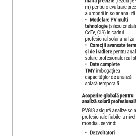
înaltă precizie
(rezoluție
m) pentru o evaluare prec
a umbririi în solar analiză
Modelare PV multi-
tehnologie
(siliciu cristali
CdTe, CIS) în cadrul
profesional solar analiză
Corecții avansate ter
și de iradiere
pentru anal
solare profesionale realis
Date complete
TMY
îmbogățirea
capacităților de analiză
solară temporală
Acoperire globală pentru
analiză solară profesional
PVGIS asigură analize sola
profesionale fiabile la nivel
mondial, servind:
Dezvoltatori