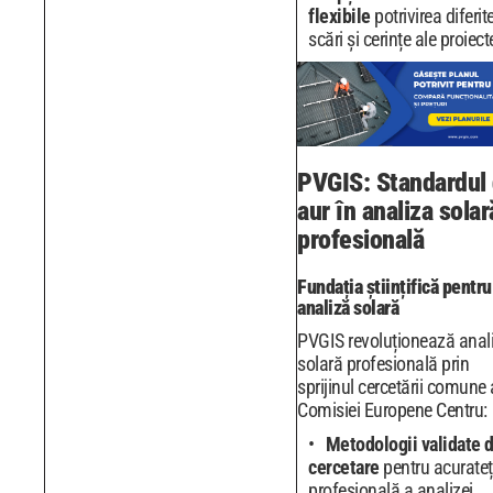
flexibile
potrivirea diferit
scări și cerințe ale proiect
PVGIS: Standardul
aur în analiza solar
profesională
Fundația științifică pentru
analiză solară
PVGIS revoluționează anal
solară profesională prin
sprijinul cercetării comune 
Comisiei Europene Centru:
Metodologii validate 
cercetare
pentru acurate
profesională a analizei