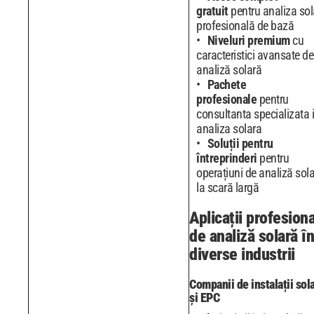
gratuit
pentru analiza sol
profesională de bază
Niveluri premium
cu
caracteristici avansate de
analiză solară
Pachete
profesionale
pentru
consultanta specializata 
analiza solara
Soluții pentru
întreprinderi
pentru
operațiuni de analiză sol
la scară largă
Aplicații profesion
de analiză solară în
diverse industrii
Companii de instalații sol
și EPC