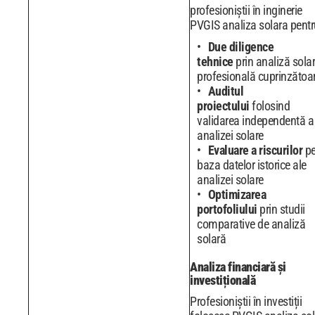
profesioniștii în inginerie
PVGIS analiza solara pentr
Due diligence
tehnice
prin analiză sola
profesională cuprinzătoa
Auditul
proiectului
folosind
validarea independentă a
analizei solare
Evaluare a riscurilor
p
baza datelor istorice ale
analizei solare
Optimizarea
portofoliului
prin studii
comparative de analiză
solară
Analiza financiară și
investițională
Profesioniștii în investiții