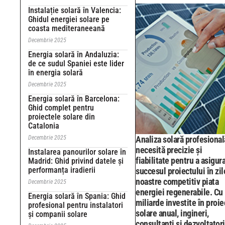
Instalație solară în Valencia:
Ghidul energiei solare pe
coasta mediteraneeană
Decembrie 2025
Energia solară în Andaluzia:
de ce sudul Spaniei este lider
în energia solară
Decembrie 2025
Energia solară în Barcelona:
Ghid complet pentru
proiectele solare din
Catalonia
Decembrie 2025
Analiza solară profesional
necesită precizie și
Instalarea panourilor solare în
fiabilitate pentru a asigur
Madrid: Ghid privind datele și
performanța iradierii
succesul proiectului în zil
noastre competitiv piata
Decembrie 2025
energiei regenerabile. Cu
Energia solară în Spania: Ghid
miliarde investite în proie
profesional pentru instalatori
solare anual, ingineri,
și companii solare
consultanți și dezvoltatori