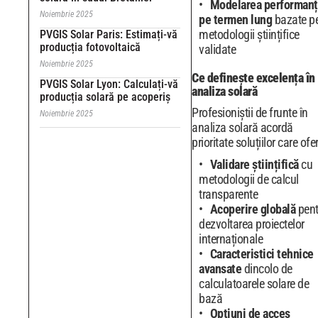
Modelarea performanț
Noiembrie 2025
pe termen lung
bazate p
metodologii științifice
PVGIS Solar Paris: Estimați-vă
producția fotovoltaică
validate
Noiembrie 2025
Ce definește excelența în
PVGIS Solar Lyon: Calculați-vă
analiza solară
producția solară pe acoperiș
Profesioniștii de frunte în
Noiembrie 2025
analiza solară acordă
prioritate soluțiilor care ofe
Validare științifică
cu
metodologii de calcul
transparente
Acoperire globală
pent
dezvoltarea proiectelor
internaționale
Caracteristici tehnice
avansate
dincolo de
calculatoarele solare de
bază
Opțiuni de acces