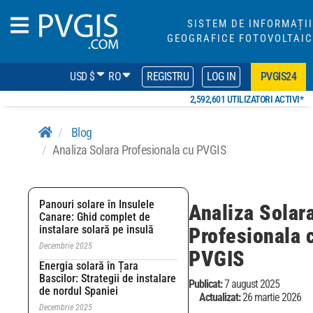
SISTEM DE INFORMAȚII
GEOGRAFICE FOTOVOLTAIC
USD $
RO
REGISTRU
LOG IN
PVGIS24
2,592,601 UTILIZATORI ACTIVI*
Blog
Analiza Solara Profesionala cu PVGIS
Panouri solare în Insulele
Analiza Solar
Canare: Ghid complet de
instalare solară pe insulă
Profesionala 
Decembrie 2025
PVGIS
Energia solară în Țara
Bascilor: Strategii de instalare
Publicat:
7 august 2025
de nordul Spaniei
Actualizat:
26 martie 2026
Decembrie 2025