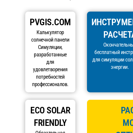
PVGIS.COM
ИНСТРУМЕ
Калькулятор
РАСЧЕТ
солнечной панели
Окончательн
Симуляции,
бесплатный инст
разработанные
для симуляции со
для
энергии.
удовлетворения
потребностей
профессионалов.
ECO SOLAR
РА
FRIENDLY
МО
Обязательная