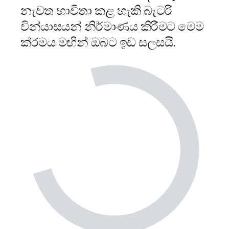
නැවත භාවිතා කළ හැකි බැටරි
වින්යාසයන් නිර්මාණය කිරීමට මෙම
ක්රමය මඟින් ඔබට ඉඩ සලසයි.