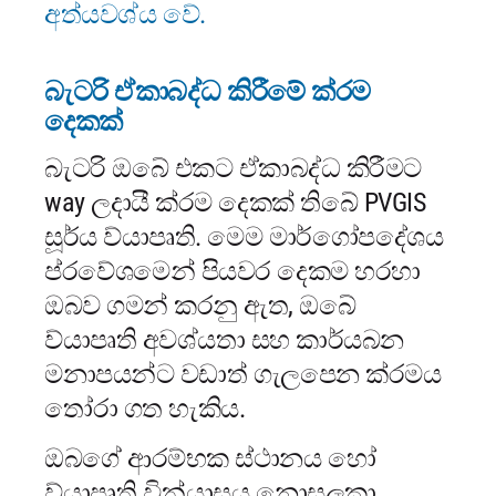
අත්යවශ්ය වේ.
බැටරි ඒකාබද්ධ කිරීමේ ක්රම
දෙකක්
බැටරි ඔබේ එකට ඒකාබද්ධ කිරීමට
way ලදායී ක්රම දෙකක් තිබේ PVGIS
සූර්ය ව්යාපෘති. මෙම මාර්ගෝපදේශය
ප්රවේශමෙන් පියවර දෙකම හරහා
ඔබව ගමන් කරනු ඇත, ඔබේ
ව්යාපෘති අවශ්යතා සහ කාර්යබන
මනාපයන්ට වඩාත් ගැලපෙන ක්රමය
තෝරා ගත හැකිය.
ඔබගේ ආරම්භක ස්ථානය හෝ
ව්යාපෘති වින්යාසය නොසලකා