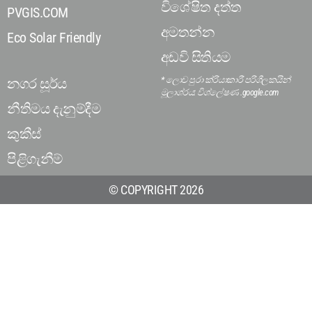
විශේෂිත දත්ත
PVGIS.COM
අමතන්න
Eco Solar Friendly
අඩවි සිතියම
* ලොව පුරා ක්රියාකාරී පරිශීලකයින්
නගර සූර්ය
මූලාශ්රය: විශ්ලේෂණ .google.com
නීතිමය දැනුම්දීම
කුකීස්
පිළිගැනීම්
© COPYRIGHT 2026