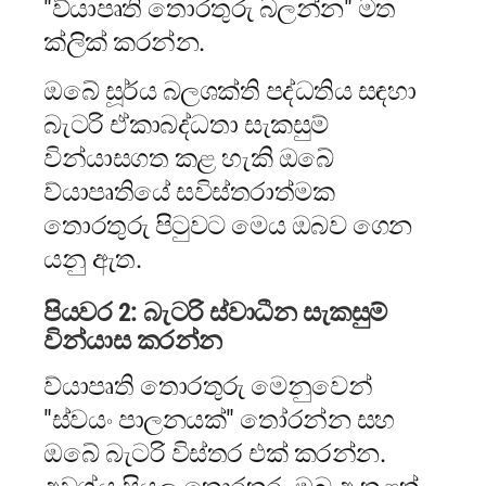
"ව්යාපෘති තොරතුරු බලන්න" මත
ක්ලික් කරන්න.
ඔබේ සූර්ය බලශක්ති පද්ධතිය සඳහා
බැටරි ඒකාබද්ධතා සැකසුම්
වින්යාසගත කළ හැකි ඔබේ
ව්යාපෘතියේ සවිස්තරාත්මක
තොරතුරු පිටුවට මෙය ඔබව ගෙන
යනු ඇත.
පියවර 2: බැටරි ස්වාධීන සැකසුම්
වින්යාස කරන්න
ව්යාපෘති තොරතුරු මෙනුවෙන්
"ස්වයං පාලනයක්" තෝරන්න සහ
ඔබේ බැටරි විස්තර එක් කරන්න.