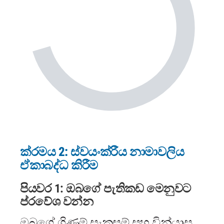
ක්රමය 2: ස්වයංක්රීය නාමාවලිය
ඒකාබද්ධ කිරීම
පියවර 1: ඔබගේ පැතිකඩ මෙනුවට
ප්රවේශ වන්න
ඔබගේ ගිණුම් සැකසුම් සහ වින්යාස