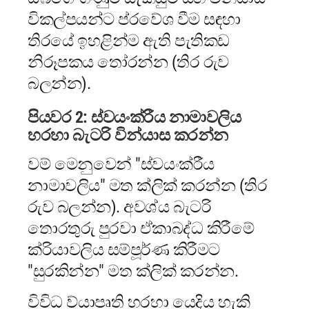
විකල්පයන්ට ප්රවේශ වීම සඳහා
තිරයේ ඉහළින්ම ඇති පැතිකඩ
නිරූපකය තෝරන්න (තිර රුව
බලන්න).
පියවර 2: ස්වයංක්රීය නාමාවලිය
හරහා බැටරි වින්යාස කරන්න
වම් මෙනුවෙන් "ස්වයංක්රීය
නාමාවලිය" මත ක්ලික් කරන්න (තිර
රුව බලන්න). අවශ්ය බැටරි
තොරතුරු පුරවා ඒකාබද්ධ කිරීමේ
ක්රියාවලිය සම්පූර්ණ කිරීමට
"සුරකින්න" මත ක්ලික් කරන්න.
විවිධ ව්යාපෘති හරහා යෙදිය හැකි