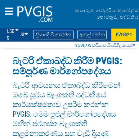
ඡායාරූප වෝල්ටීය භූගෝලීය
තොරතුරු පද්ධතිය
USD
SI
ලියාපදිංචි කරන්න
ඇතුල් වන්න
PVGIS24
$
2,569,775 ක්රියාකාරී පරිශීලකයන්*
බැටරි ඒකාබද්ධ කිරීම PVGIS:
සම්පූර්ණ මාර්ගෝපදේශය
බැටරි ආචයනය ඒකාබද්ධ කිරීමෙන්
ඔබේ සූර්ය බලශක්ති පද්ධතියේ
කාර්යක්ෂමතාව උපරිම කරන්න
PVGIS. මෙම පුළුල් මාර්ගෝපදේශය
මඟින් ප්රශස්ත බලශක්ති
කළමනාකරණය සහ වැඩි දියුණු