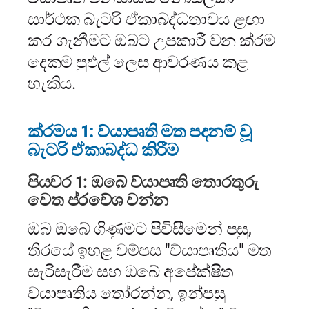
සාර්ථක බැටරි ඒකාබද්ධතාවය ළඟා
කර ගැනීමට ඔබට උපකාරී වන ක්රම
දෙකම පුළුල් ලෙස ආවරණය කළ
හැකිය.
ක්රමය 1: ව්යාපෘති මත පදනම් වූ
බැටරි ඒකාබද්ධ කිරීම
පියවර 1: ඔබේ ව්යාපෘති තොරතුරු
වෙත ප්රවේශ වන්න
ඔබ ඔබේ ගිණුමට පිවිසීමෙන් පසු,
තිරයේ ඉහළ වම්පස "ව්යාපෘතිය" මත
සැරිසැරීම සහ ඔබේ අපේක්ෂිත
ව්යාපෘතිය තෝරන්න, ඉන්පසු