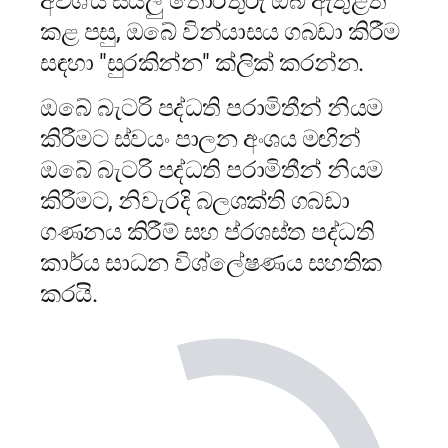
අවශ්ය සියලු තොරතුරු ඔබ ඇතුළත්
කළ පසු, ඔබේ වින්යාසය ගබඩා කිරීම
සඳහා "සුරකින්න" ක්ලික් කරන්න.
ඔබේ බැටරි පද්ධති පරාමිතීන් නියම
කිරීමට ස්වයං පාලන අංශය මඟින්
ඔබේ බැටරි පද්ධති පරාමිතීන් නියම
කිරීමට, නිවැරදි බලශක්ති ගබඩා
ගණනය කිරීම් සහ ප්රශස්ත පද්ධති
කාර්ය සාධන විශ්ලේෂණය සහතික
කරයි.