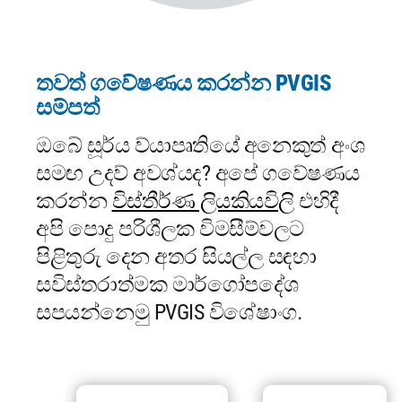
තවත් ගවේෂණය කරන්න PVGIS
සම්පත්
ඔබේ සූර්ය ව්යාපෘතියේ අනෙකුත් අංශ
සමඟ උදව් අවශ්යද? අපේ ගවේෂණය
කරන්න
විස්තීර්ණ ලියකියවිලි
එහිදී
අපි පොදු පරිශීලක විමසීම්වලට
පිළිතුරු දෙන අතර සියල්ල සඳහා
සවිස්තරාත්මක මාර්ගෝපදේශ
සපයන්නෙමු PVGIS විශේෂාංග.