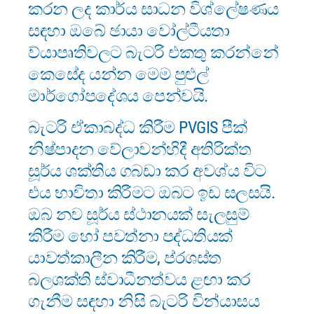
කරන ලද කාර්ය සාධන විශ්ලේෂණය
සඳහා ඔබේ ඡායා වෝල්ටීයතා
ව්යාපෘතිවලට බැටරි එකතු කරන්නේ
කෙසේද යන්න මෙම පුළුල්
මාර්ගෝපදේශය පෙන්වයි.
බැටරි ඒකාබද්ධ කිරීම PVGIS පීක්
නිෂ්පාදන වේලාවන්හිදී අතිරික්ත
සූර්ය ශක්තිය ගබඩා කර අවශ්ය විට
එය භාවිතා කිරීමට ඔබට ඉඩ සලසයි.
ඔබ නව සූර්ය ස්ථානයක් සැලසුම්
කිරීම හෝ පවත්නා පද්ධතියක්
යාවත්කාලීන කිරීම, ප්රශස්ත
බලශක්ති ස්වාධීනත්වය ළඟා කර
ගැනීම සඳහා නිසි බැටරි වින්යාසය