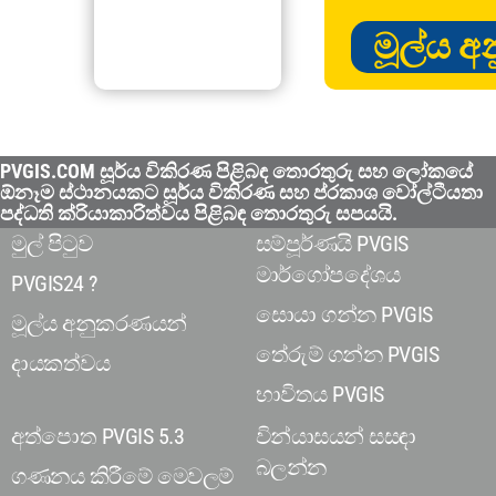
මූල්ය 
PVGIS.COM සූර්ය විකිරණ පිළිබඳ තොරතුරු සහ ලෝකයේ
ඕනෑම ස්ථානයකට සූර්ය විකිරණ සහ ප්රකාශ වෝල්ටීයතා
පද්ධති ක්රියාකාරිත්වය පිළිබඳ තොරතුරු සපයයි.
මුල් පිටුව
සම්පූර්ණයි PVGIS
මාර්ගෝපදේශය
PVGIS24 ?
සොයා ගන්න PVGIS
මූල්ය අනුකරණයන්
තේරුම් ගන්න PVGIS
දායකත්වය
භාවිතය PVGIS
අත්පොත PVGIS 5.3
වින්යාසයන් සසඳා
බලන්න
ගණනය කිරීමේ මෙවලම්