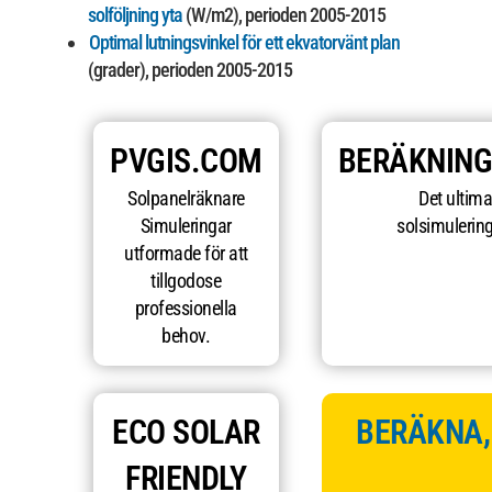
solföljning yta
(W/m2), perioden 2005-2015
Optimal lutningsvinkel för ett ekvatorvänt plan
(grader), perioden 2005-2015
PVGIS.COM
BERÄKNIN
Solpanelräknare
Det ultima
Simuleringar
solsimulering
utformade för att
tillgodose
professionella
behov.
ECO SOLAR
BERÄKNA,
FRIENDLY