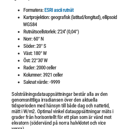
Formatera:
ESRI ascii rutnät
Kartprojektion: geografisk (latitud/longitud), ellipsoid
WGS84
Rutnätscellstorlek: 2'24'' (0,04°)
Norr: 60° N
Söder: 20° S
Väst: 180° W
Öst: 22°30' W
Rader: 2000 celler
Kolumner: 3921 celler
Saknat värde: -9999
Solstrålningsdatauppsättningar består alla av den
genomsnittliga irradiansen över den aktuella
tidsperioden med hänsyn till både dag och nattetid,
mätt i W/m2. Optimal vinkel
datauppsättningar mäts i
grader från horisontellt för ett plan som är vänd mot
ekvatorn (södervänd på norra halvklotet och vice
versa).