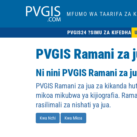
MFUMO WA TAARIFA ZA K
PVGIS24 ?
SIMU ZA KIFEDHA
PVGIS Ramani za ju
Ni nini PVGIS Ramani za j
PVGIS Ramani za jua za kikanda hut
mikoa mikubwa ya kijiografia. Rama
rasilimali za nishati ya jua.
Kwa Nchi
Kwa Mkoa
0
17.5