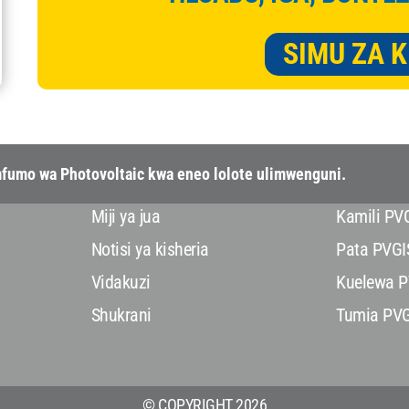
SIMU ZA 
mfumo wa Photovoltaic kwa eneo lolote ulimwenguni.
Miji ya jua
Kamili P
Notisi ya kisheria
Pata PVGI
Vidakuzi
Kuelewa P
Shukrani
Tumia PV
© COPYRIGHT 2026