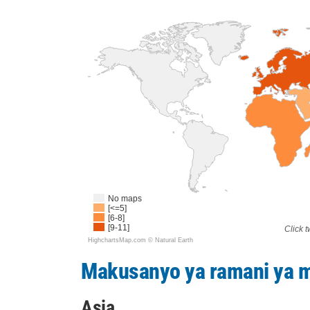
No maps
[<=5]
[6-8]
[9-11]
Click t
HighchartsMap.com ©
Natural Earth
Makusanyo ya ramani ya 
Asia