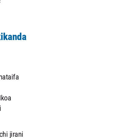
c
kikanda
mataifa
Mkoa
i
hi jirani