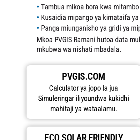
Tambua mikoa bora kwa mitambo 
Kusaidia mipango ya kimataifa ya
Panga miunganisho ya gridi ya mi
Mkoa PVGIS Ramani hutoa data muhi
mkubwa wa nishati mbadala.
PVGIS.COM
Calculator ya jopo la jua
Simuleringar iliyoundwa kukidhi
mahitaji ya wataalamu.
ECO SOLAR FRIENDLY