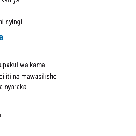
kati ya:
i nyingi
a
kupakuliwa kama:
ijiti na mawasilisho
a nyaraka
: