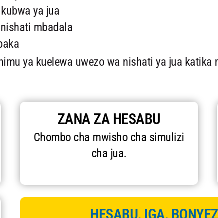
kubwa ya jua
 nishati mbadala
paka
mu ya kuelewa uwezo wa nishati ya jua katika m
ZANA ZA HESABU
Chombo cha mwisho cha simulizi
cha jua.
HESABU, IGA, BONYEZ