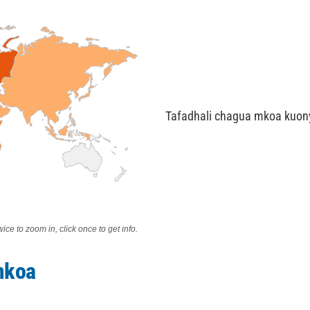
Tafadhali chagua mkoa kuon
wice to zoom in, click once to get info.
mkoa