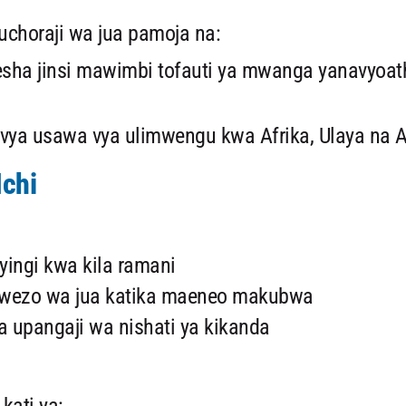
uchoraji wa jua pamoja na:
sha jinsi mawimbi tofauti ya mwanga yanavyoathir
vya usawa vya ulimwengu kwa Afrika, Ulaya na A
Nchi
yingi kwa kila ramani
uwezo wa jua katika maeneo makubwa
 upangaji wa nishati ya kikanda