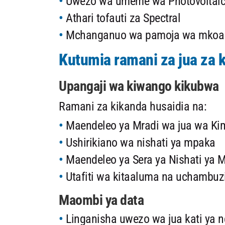
Uwezo wa umeme wa Photovoltai
Athari tofauti za Spectral
Mchanganuo wa pamoja wa mkoa
Kutumia ramani za jua za 
Upangaji wa kiwango kikubwa
Ramani za kikanda husaidia na:
Maendeleo ya Mradi wa jua wa Ki
Ushirikiano wa nishati ya mpaka
Maendeleo ya Sera ya Nishati ya 
Utafiti wa kitaaluma na uchambuz
Maombi ya data
Linganisha uwezo wa jua kati ya nc