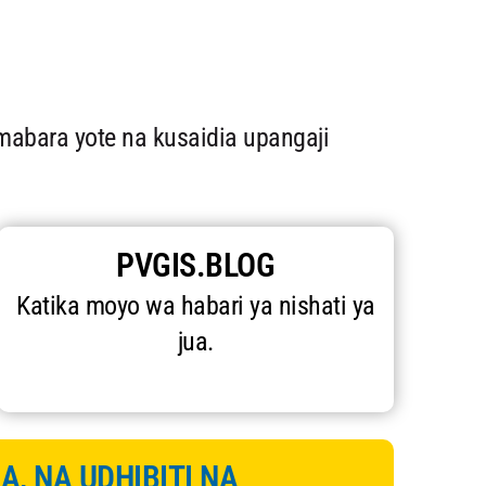
abara yote na kusaidia upangaji
PVGIS.BLOG
Katika moyo wa habari ya nishati ya
jua.
A, NA UDHIBITI NA