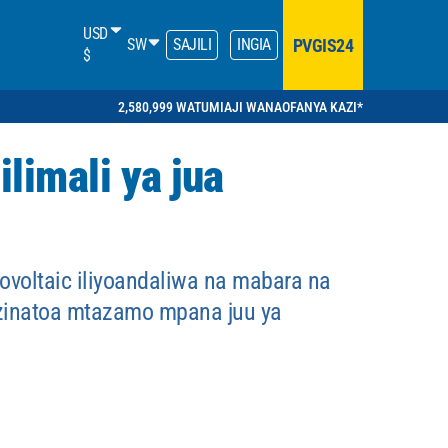
USD
PVGIS24
SW
SAJILI
INGIA
$
2,580,999 WATUMIAJI WANAOFANYA KAZI*
limali ya jua
ovoltaic iliyoandaliwa na mabara na
, zinatoa mtazamo mpana juu ya