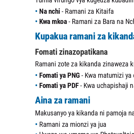
Tumia vifungo vya kugeuza kubadili 
Na nchi
- Ramani za Kitaifa
Kwa mkoa
- Ramani za Bara na Nch
Kupakua ramani za kikand
Fomati zinazopatikana
Ramani zote za kikanda zinaweza 
Fomati ya PNG
- Kwa matumizi ya d
Fomati ya PDF
- Kwa uchapishaji n
Aina za ramani
Makusanyo ya kikanda ni pamoja na
Ramani za mionzi ya jua