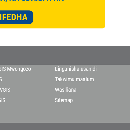
KIFEDHA
VGIS Mwongozo
Linganisha usanidi
S
Takwimu maalum
VGIS
Wasiliana
GIS
Sitemap