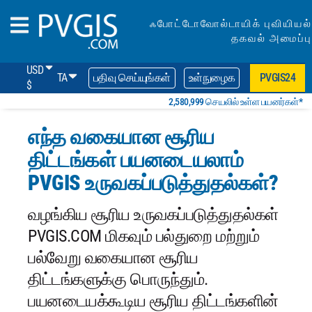
ஃபோட்டோவோல்டாயிக் புவியியல்
தகவல் அமைப்பு
USD
TA
பதிவு செய்யுங்கள்
உள்நுழைக
PVGIS24
$
2,580,999 செயலில் உள்ள பயனர்கள்*
எந்த வகையான சூரிய
திட்டங்கள் பயனடையலாம்
PVGIS உருவகப்படுத்துதல்கள்?
வழங்கிய சூரிய உருவகப்படுத்துதல்கள்
PVGIS.COM மிகவும் பல்துறை மற்றும்
பல்வேறு வகையான சூரிய
திட்டங்களுக்கு பொருந்தும்.
பயனடையக்கூடிய சூரிய திட்டங்களின்