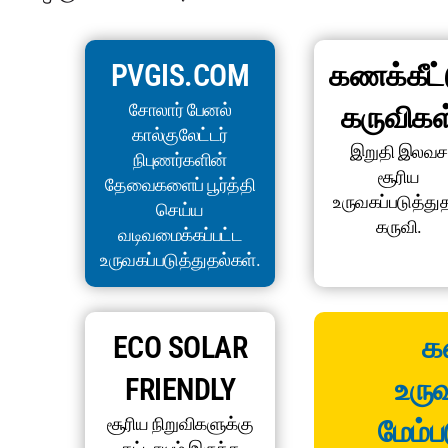
PVGIS.COM
கணக்கீட்
சோலார் பேனல்
கருவிகள
கால்குலேட்டர்
இறுதி இலவச
நிபுணர்களின்
சூரிய
தேவைகளைப் பூர்த்தி
உருவகப்படுத்து
செய்ய
கருவி.
வடிவமைக்கப்பட்ட
உருவகப்படுத்துதல்கள்.
ECO SOLAR
க
FRIENDLY
உருவ
சூரிய நிறுவிகளுக்கு
மேம்பட