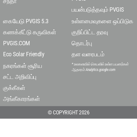
சந்தா
பயன்படுத்தவும் PVGIS
கையேடு PVGIS 5.3
உள்ளமைவுகளை ஒப்பிடுக
கணக்கீட்டு கருவிகள்
குறிப்பிட்ட தரவு
PVGIS.COM
தொடர்பு
Eco Solar Friendly
தள வரைபடம்
* உலகளவில் செயலில் உள்ள பயனர்கள்
நகரங்கள் சூரிய
ஆதாரம்: Analytics.google.com
சட்ட அறிவிப்பு
குக்கீகள்
அங்கீகாரங்கள்
© COPYRIGHT 2026