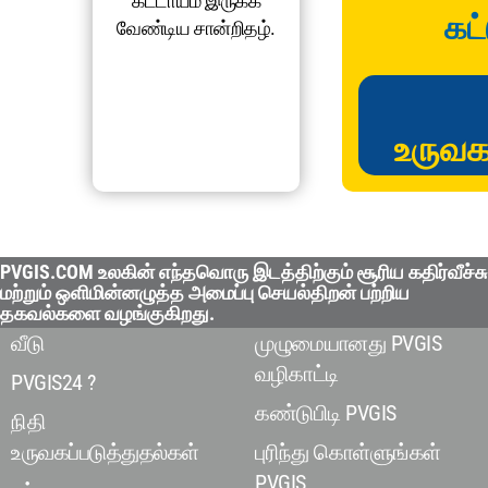
கட்டாயம் இருக்க
கட்
வேண்டிய சான்றிதழ்.
உருவக
PVGIS.COM உலகின் எந்தவொரு இடத்திற்கும் சூரிய கதிர்வீச்சு
மற்றும் ஒளிமின்னழுத்த அமைப்பு செயல்திறன் பற்றிய
தகவல்களை வழங்குகிறது.
வீடு
முழுமையானது PVGIS
வழிகாட்டி
PVGIS24 ?
கண்டுபிடி PVGIS
நிதி
உருவகப்படுத்துதல்கள்
புரிந்து கொள்ளுங்கள்
PVGIS