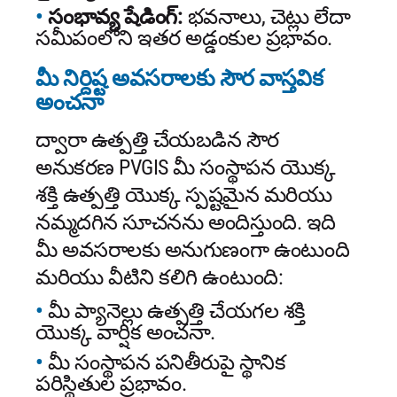
సంభావ్య షేడింగ్:
భవనాలు, చెట్లు లేదా
సమీపంలోని ఇతర అడ్డంకుల ప్రభావం.
మీ నిర్దిష్ట అవసరాలకు సౌర వాస్తవిక
అంచనా
ద్వారా ఉత్పత్తి చేయబడిన సౌర
అనుకరణ PVGIS మీ సంస్థాపన యొక్క
శక్తి ఉత్పత్తి యొక్క స్పష్టమైన మరియు
నమ్మదగిన సూచనను అందిస్తుంది. ఇది
మీ అవసరాలకు అనుగుణంగా ఉంటుంది
మరియు వీటిని కలిగి ఉంటుంది:
మీ ప్యానెల్లు ఉత్పత్తి చేయగల శక్తి
యొక్క వార్షిక అంచనా.
మీ సంస్థాపన పనితీరుపై స్థానిక
పరిస్థితుల ప్రభావం.