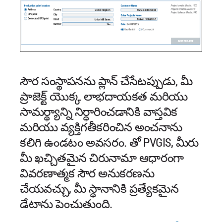
సౌర సంస్థాపనను ప్లాన్ చేసేటప్పుడు, మీ
ప్రాజెక్ట్ యొక్క లాభదాయకత మరియు
సామర్థ్యాన్ని నిర్ధారించడానికి వాస్తవిక
మరియు వ్యక్తిగతీకరించిన అంచనాను
కలిగి ఉండటం అవసరం. తో PVGIS, మీరు
మీ ఖచ్చితమైన చిరునామా ఆధారంగా
వివరణాత్మక సౌర అనుకరణను
చేయవచ్చు, మీ స్థానానికి ప్రత్యేకమైన
డేటాను పెంచుతుంది.