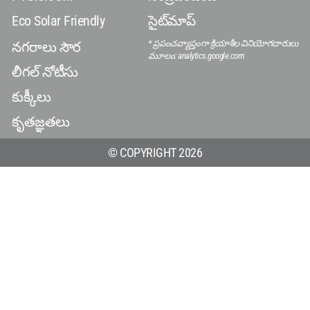
Eco Solar Friendly
సైట్‌మాప్
* ప్రపంచవ్యాప్తంగా క్రియాశీల వినియోగదారులు
నగరాలు సౌర
మూలం: analytics.google.com
లీగల్ నోటీసు
కుక్కీలు
కృతజ్ఞతలు
© COPYRIGHT 2026