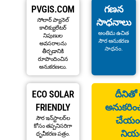
PVGIS.COM
గణన
సోలార్ ప్యానెల్
సాధనాలు
కాలిక్యులేటర్
అంతిమ ఉచిత
నిపుణుల
సౌర అనుకరణ
అవసరాలను
సాధనం.
తీర్చడానికి
రూపొందించిన
అనుకరణలు.
ECO SOLAR
దీనితో 
FRIENDLY
అనుకరించం
సౌర ఇన్‌స్టాలర్‌ల
చేయం
కోసం తప్పనిసరిగా
నియం
ధృవీకరణ పత్రం.