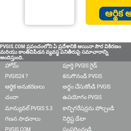
ఆర్థి
PVGIS.COM ప్రపంచంలోని ఏ ప్రదేశానికి అయినా సౌర వికిరణం
మరియు కాంతివిపీడన వ్యవస్థ పనితీరుపై సమాచారాన్ని
అందిస్తుంది.
హోమ్
పూర్తి PVGIS గైడ్
PVGIS24 ?
కనుగొనండి PVGIS
ఆర్థిక అనుకరణలు
అర్థం చేసుకోండి PVGIS
చందా
ఉపయోగం PVGIS
మాన్యువల్ PVGIS 5.3
కాన్ఫిగరేషన్లను పోల్చండి
గణన సాధనాలు
నిర్దిష్ట డేటా
PVGIS.COM
సంప్రదించండి