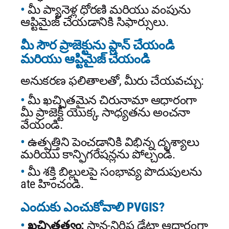
మీ ప్యానెళ్ల ధోరణి మరియు వంపును
ఆప్టిమైజ్ చేయడానికి సిఫార్సులు.
మీ సౌర ప్రాజెక్టును ప్లాన్ చేయండి
మరియు ఆప్టిమైజ్ చేయండి
అనుకరణ ఫలితాలతో, మీరు చేయవచ్చు:
మీ ఖచ్చితమైన చిరునామా ఆధారంగా
మీ ప్రాజెక్ట్ యొక్క సాధ్యతను అంచనా
వేయండి.
ఉత్పత్తిని పెంచడానికి విభిన్న దృశ్యాలు
మరియు కాన్ఫిగరేషన్లను పోల్చండి.
మీ శక్తి బిల్లులపై సంభావ్య పొదుపులను
ate హించండి.
ఎందుకు ఎంచుకోవాలి PVGIS?
ఖచ్చితత్వం:
స్థాన-నిర్దిష్ట డేటా ఆధారంగా