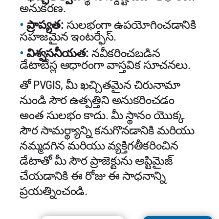
అనుకరణ.
ప్రాప్యత:
సులభంగా ఉపయోగించడానికి
సహజమైన ఇంటర్ఫేస్.
విశ్వసనీయత:
నవీకరించబడిన
డేటాబేస్ల ఆధారంగా వాస్తవిక సూచనలు.
తో PVGIS, మీ ఖచ్చితమైన చిరునామా
నుండి సౌర ఉత్పత్తిని అనుకరించడం
అంత సులభం కాదు. మీ స్థానం యొక్క
సౌర సామర్థ్యాన్ని కనుగొనడానికి మరియు
నమ్మదగిన మరియు వ్యక్తిగతీకరించిన
డేటాతో మీ సౌర ప్రాజెక్టును ఆప్టిమైజ్
చేయడానికి ఈ రోజు ఈ సాధనాన్ని
ప్రయత్నించండి.