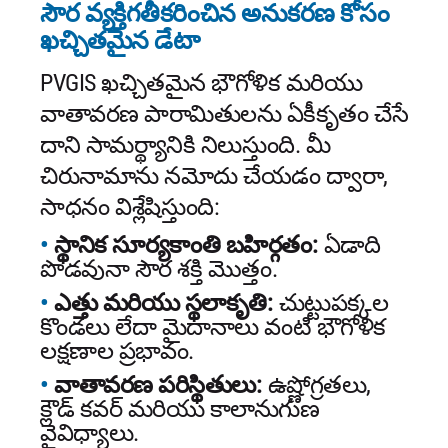
సౌర వ్యక్తిగతీకరించిన అనుకరణ కోసం
ఖచ్చితమైన డేటా
PVGIS ఖచ్చితమైన భౌగోళిక మరియు
వాతావరణ పారామితులను ఏకీకృతం చేసే
దాని సామర్థ్యానికి నిలుస్తుంది. మీ
చిరునామాను నమోదు చేయడం ద్వారా,
సాధనం విశ్లేషిస్తుంది:
స్థానిక సూర్యకాంతి బహిర్గతం:
ఏడాది
పొడవునా సౌర శక్తి మొత్తం.
ఎత్తు మరియు స్థలాకృతి:
చుట్టుపక్కల
కొండలు లేదా మైదానాలు వంటి భౌగోళిక
లక్షణాల ప్రభావం.
వాతావరణ పరిస్థితులు:
ఉష్ణోగ్రతలు,
క్లౌడ్ కవర్ మరియు కాలానుగుణ
వైవిధ్యాలు.