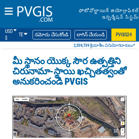
ఫోటోవోల్టాయిక్ జియోగ్రాఫికల్
ఇన్ఫర్మేషన్ సిస్టమ్
USD
TE
నమోదు చేసుకోండి
లాగిన్ చేయండి
PVGIS24
$
2,559,739 క్రియాశీల వినియోగదారులు*
మీ స్థానం యొక్క సౌర ఉత్పత్తిని
చిరునామా-స్థాయి ఖచ్చితత్వంతో
అనుకరించండి PVGIS