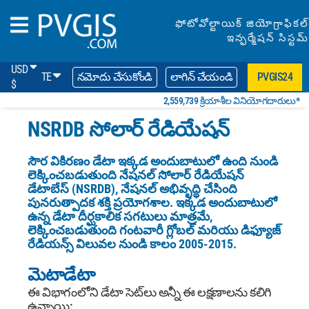
ఫోటోవోల్టాయిక్ జియోగ్రాఫికల్
ఇన్ఫర్మేషన్ సిస్టమ్
USD
TE
నమోదు చేసుకోండి
లాగిన్ చేయండి
PVGIS24
$
2,559,739 క్రియాశీల వినియోగదారులు*
NSRDB సోలార్ రేడియేషన్
సౌర వికిరణం డేటా ఇక్కడ అందుబాటులో ఉంది నుండి
లెక్కించబడుతుంది
నేషనల్ సోలార్ రేడియేషన్
డేటాబేస్
(NSRDB), నేషనల్ అభివృద్ధి చేసింది
పునరుత్పాదక శక్తి ప్రయోగశాల. ఇక్కడ అందుబాటులో
ఉన్న డేటా దీర్ఘకాలిక సగటులు మాత్రమే,
లెక్కించబడుతుంది గంటవారీ గ్లోబల్ మరియు డిఫ్యూజ్
రేడియన్స్ విలువల నుండి
కాలం 2005-2015.
మెటాడేటా
ఈ విభాగంలోని డేటా సెట్‌లు అన్నీ ఈ లక్షణాలను కలిగి
ఉన్నాయి: