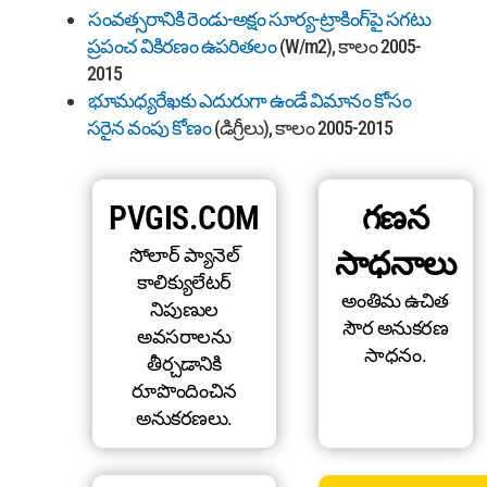
సంవత్సరానికి రెండు-అక్షం సూర్య-ట్రాకింగ్‌పై సగటు
ప్రపంచ వికిరణం ఉపరితలం
(W/m2), కాలం 2005-
2015
భూమధ్యరేఖకు ఎదురుగా ఉండే విమానం కోసం
సరైన వంపు కోణం
(డిగ్రీలు), కాలం 2005-2015
PVGIS.COM
గణన
సోలార్ ప్యానెల్
సాధనాలు
కాలిక్యులేటర్
అంతిమ ఉచిత
నిపుణుల
సౌర అనుకరణ
అవసరాలను
సాధనం.
తీర్చడానికి
రూపొందించిన
అనుకరణలు.