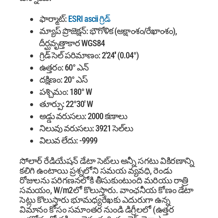
ఫార్మాట్:
ESRI ascii గ్రిడ్
మ్యాప్ ప్రొజెక్షన్: భౌగోళిక (అక్షాంశం/రేఖాంశం),
దీర్ఘవృత్తాకార WGS84
గ్రిడ్ సెల్ పరిమాణం: 2'24'' (0.04°)
ఉత్తరం: 60° ఎన్
దక్షిణం: 20° ఎస్
పశ్చిమం: 180° W
తూర్పు: 22°30' W
అడ్డు వరుసలు: 2000 కణాలు
నిలువు వరుసలు: 3921 సెల్‌లు
విలువ లేదు: -9999
సోలార్ రేడియేషన్ డేటా సెట్‌లు అన్నీ సగటు వికిరణాన్ని
కలిగి ఉంటాయి ప్రశ్నలోని సమయ వ్యవధి, రెండు
రోజులను పరిగణనలోకి తీసుకుంటుంది మరియు రాత్రి
సమయం, W/m2లో కొలుస్తారు. వాంఛనీయ కోణం
డేటా
సెట్లు కొలుస్తారు భూమధ్యరేఖకు ఎదురుగా ఉన్న
విమానం కోసం సమాంతర నుండి డిగ్రీలలో (ఉత్తర