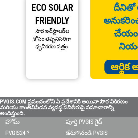
ECO SOLAR
దీనితో 
FRIENDLY
అనుకరించం
సౌర ఇన్‌స్టాలర్‌ల
చేయం
కోసం తప్పనిసరిగా
నియం
ధృవీకరణ పత్రం.
ఆర్థి
PVGIS.COM ప్రపంచంలోని ఏ ప్రదేశానికి అయినా సౌర వికిరణం
మరియు కాంతివిపీడన వ్యవస్థ పనితీరుపై సమాచారాన్ని
అందిస్తుంది.
హోమ్
పూర్తి PVGIS గైడ్
PVGIS24 ?
కనుగొనండి PVGIS