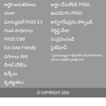
ఆర్థిక అనుకరణలు
అర్థం చేసుకోండి PVGIS
చందా
ఉపయోగం PVGIS
మాన్యువల్ PVGIS 5.3
కాన్ఫిగరేషన్లను పోల్చండి
గణన సాధనాలు
నిర్దిష్ట డేటా
PVGIS.COM
సంప్రదించండి
Eco Solar Friendly
సైట్‌మాప్
* ప్రపంచవ్యాప్తంగా క్రియాశీల వినియోగదారులు
నగరాలు సౌర
మూలం: analytics.google.com
లీగల్ నోటీసు
కుక్కీలు
కృతజ్ఞతలు
© COPYRIGHT 2026