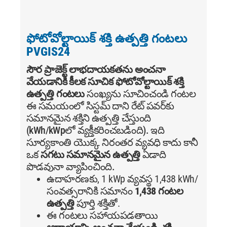
ఫోటోవోల్టాయిక్ శక్తి ఉత్పత్తి గంటలు
PVGIS24
సౌర ప్రాజెక్ట్ లాభదాయకతను అంచనా
వేయడానికి కీలక సూచిక
ఫోటోవోల్టాయిక్ శక్తి
ఉత్పత్తి గంటలు
సంఖ్యను సూచించండి గంటల
ఈ సమయంలో సిస్టమ్ దాని రేట్ పవర్‌కు
సమానమైన శక్తిని ఉత్పత్తి చేస్తుంది
(kWh/kWpలో వ్యక్తీకరించబడింది). ఇది
సూర్యకాంతి యొక్క నిరంతర వ్యవధి కాదు కానీ
ఒక
సగటు సమానమైన ఉత్పత్తి
ఏడాది
పొడవునా వ్యాపించింది.
ఉదాహరణకు, 1 kWp వ్యవస్థ 1,438 kWh/
సంవత్సరానికి సమానం
1,438 గంటల
ఉత్పత్తి
పూర్తి శక్తితో.
ఈ గంటలు సహాయపడతాయి