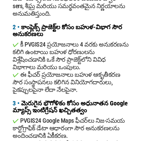
sers, శీఘ్ర మరియు సమర్థవంతమైన నిర్ణయాలను
అనుమతిస్తుంది.
2 •
కాంప్లెక్స్ ప్రాజెక్ట్‌ల కోసం బహుళ-విభాగ సౌర
అనుకరణలు
✓
కీ PVGIS24 ప్రయోజనాలు 4 వరకు అనుకరణను
కలిగి ఉంటాయి బహుళ ధోరణులను
విశ్లేషించడానికి ఒకే సౌర ప్రాజెక్ట్‌లోని వివిధ
విభాగాలు మరియు ఒంపులు.
✓
ఈ ఫీచర్ ప్రయోజనాలు బహుళ ఆకృతీకరణ
సౌర సంస్థాపనలు కలిగిన వినియోగదారులు,
పైకప్పులపైనా లేదా నేలపైనా.
3 •
మెరుగైన భౌగోళికం కోసం అధునాతన Google
మ్యాప్స్ ఇంటిగ్రేషన్ ఖచ్చితత్వం
✓
PVGIS24 Google Maps ఫీచర్‌లు నిజ-సమయ
కార్టోగ్రాఫిక్ డేటా ఆధారంగా సౌర అనుకరణలను
అందించడానికి ఏకీకరణ.