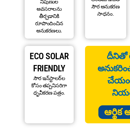
నిపుణుల
సౌర అనుకరణ
అవసరాలను
సాధనం.
తీర్చడానికి
రూపొందించిన
అనుకరణలు.
ECO SOLAR
దీనితో 
FRIENDLY
అనుకరించం
సౌర ఇన్‌స్టాలర్‌ల
చేయం
కోసం తప్పనిసరిగా
నియం
ధృవీకరణ పత్రం.
ఆర్థి