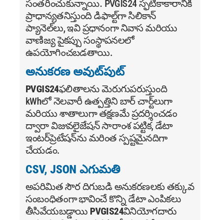
సంతరించుకున్నాయి. PVGIS24 స్ఫటికాకారానికి
ప్రాధాన్యతనిస్తుంది డిఫాల్ట్‌గా సిలికాన్
ప్యానెల్‌లు, ఇవి ప్రధానంగా నివాస మరియు
వాణిజ్య పైకప్పు సంస్థాపనలలో
ఉపయోగించబడతాయి.
అనుకరణ అవుట్‌పుట్
PVGIS24
ఫలితాలను మెరుగుపరుస్తుంది
kWhలో నెలవారీ ఉత్పత్తిని బార్ చార్ట్‌లుగా
మరియు శాతాలుగా తక్షణమే ప్రదర్శించడం
ద్వారా విజువలైజేషన్ సారాంశ పట్టిక, డేటా
ఇంటర్‌ప్రెటేషన్‌ను మరింత స్పష్టమైనదిగా
చేయడం.
CSV, JSON ఎగుమతి
అపరిమిత సౌర దిగుబడి అనుకరణలకు తక్కువ
సంబంధితంగా భావించే కొన్ని డేటా ఎంపికలు
తీసివేయబడ్డాయి
PVGIS24
వినియోగదారు