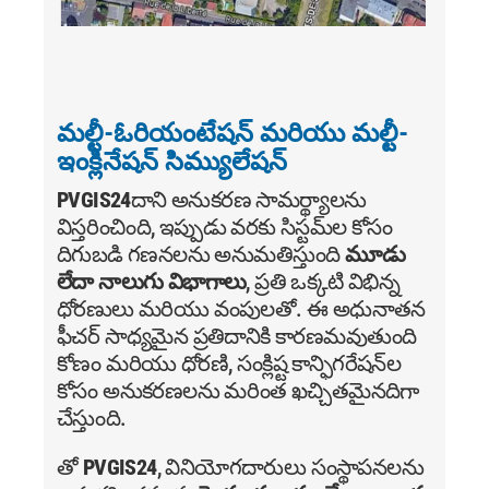
మల్టీ-ఓరియంటేషన్ మరియు మల్టీ-
ఇంక్లినేషన్ సిమ్యులేషన్
PVGIS24
దాని అనుకరణ సామర్థ్యాలను
విస్తరించింది, ఇప్పుడు వరకు సిస్టమ్‌ల కోసం
దిగుబడి గణనలను అనుమతిస్తుంది
మూడు
లేదా నాలుగు విభాగాలు
, ప్రతి ఒక్కటి విభిన్న
ధోరణులు మరియు వంపులతో. ఈ అధునాతన
ఫీచర్ సాధ్యమైన ప్రతిదానికి కారణమవుతుంది
కోణం మరియు ధోరణి, సంక్లిష్ట కాన్ఫిగరేషన్‌ల
కోసం అనుకరణలను మరింత ఖచ్చితమైనదిగా
చేస్తుంది.
తో
PVGIS24
, వినియోగదారులు సంస్థాపనలను