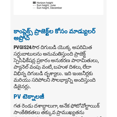
కాంప్లెక్స్ ప్రాజెక్ట్‌ల కోసం మాడ్యులర్
అప్రోచ్
PVGIS24
సౌర దిగుబడి యొక్క అపరిమిత
సర్దుబాటులను అనుమతిస్తుంది ప్రాజెక్ట్
స్పెసిఫికేషన్ల ప్రకారం అనుకరణ పారామితులు,
ప్యానెల్ వంపు వంటి, బహుళ దిశలు, లేదా
విభిన్న దిగుబడి దృశ్యాలు. ఇది ఇంజనీర్లకు
మరియు సరిపోలని సౌలభ్యాన్ని అందిస్తుంది
డిజైనర్లు.
PV టెక్నాలజీ
గత రెండు దశాబ్దాలుగా, అనేక ఫోటోవోల్టాయిక్
సాంకేతికతలు తక్కువ ప్రాముఖ్యతను