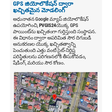
GPS జియోలొకేషన్ ద్వారా
ఖచ్చితమైన మోడలింగ్
అధునాతన Google మ్యాప్ జియోలొకేషన్
ఉపయోగించి,
PVGIS24
యొక్క GPS
పాయింట్‌ను ఖచ్చితంగా గుర్తిస్తుంది సంస్థాపన.
ఈ విధానం ద్వారా అపరిమిత సౌర దిగుబడి
అనుకరణల యొక్క ఖచ్చితత్వాన్ని
పెంచుతుంది ఎత్తు వంటి సైట్-నిర్దిష్ట
పరిస్థితులను పరిగణనలోకి తీసుకోవడం,
షేడింగ్, మరియు సౌర కోణం.