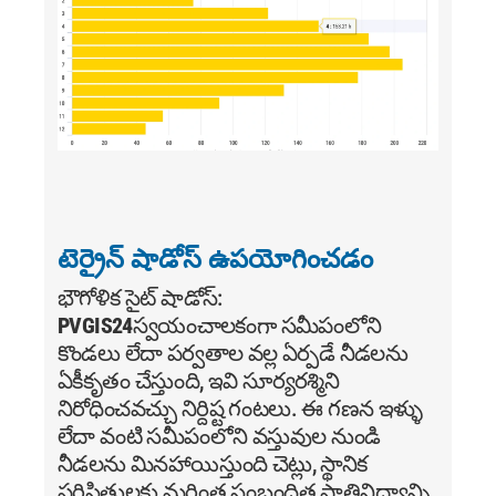
టెర్రైన్ షాడోస్ ఉపయోగించడం
భౌగోళిక సైట్ షాడోస్:
PVGIS24
స్వయంచాలకంగా సమీపంలోని
కొండలు లేదా పర్వతాల వల్ల ఏర్పడే నీడలను
ఏకీకృతం చేస్తుంది, ఇవి సూర్యరశ్మిని
నిరోధించవచ్చు నిర్దిష్ట గంటలు. ఈ గణన ఇళ్ళు
లేదా వంటి సమీపంలోని వస్తువుల నుండి
నీడలను మినహాయిస్తుంది చెట్లు, స్థానిక
పరిస్థితులకు మరింత సంబంధిత ప్రాతినిధ్యాన్ని