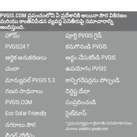
PVGIS.COM ప్రపంచంలోని ఏ ప్రదేశానికి అయినా సౌర వికిరణం
మరియు కాంతివిపీడన వ్యవస్థ పనితీరుపై సమాచారాన్ని
అందిస్తుంది.
హోమ్
పూర్తి PVGIS గైడ్
PVGIS24 ?
కనుగొనండి PVGIS
ఆర్థిక అనుకరణలు
అర్థం చేసుకోండి PVGIS
చందా
ఉపయోగం PVGIS
మాన్యువల్ PVGIS 5.3
కాన్ఫిగరేషన్లను పోల్చండి
గణన సాధనాలు
నిర్దిష్ట డేటా
PVGIS.COM
సంప్రదించండి
Eco Solar Friendly
సైట్‌మాప్
* ప్రపంచవ్యాప్తంగా క్రియాశీల వినియోగదారులు
నగరాలు సౌర
మూలం: analytics.google.com
లీగల్ నోటీసు