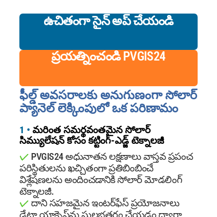
ఉచితంగా సైన్ అప్ చేయండి
ప్రయత్నించండి PVGIS24
ఫీల్డ్ అవసరాలకు అనుగుణంగా సోలార్
ప్యానెల్ లెక్కింపులో ఒక పరిణామం
1 •
మరింత సమర్థవంతమైన సోలార్
సిమ్యులేషన్ కోసం కట్టింగ్-ఎడ్జ్ టెక్నాలజీ
✓
PVGIS24 అధునాతన లక్షణాలు వాస్తవ ప్రపంచ
పరిస్థితులను ఖచ్చితంగా ప్రతిబింబించే
విశ్లేషణలను అందించడానికి సోలార్ మోడలింగ్
టెక్నాలజీ.
✓
దాని సహజమైన ఇంటర్‌ఫేస్ ప్రయోజనాలు
డేటా యాక్సెస్‌ను సులభతరం చేయడం ద్వారా