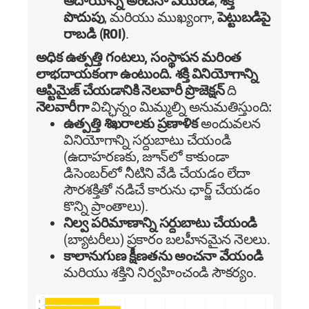
ఆదాయాన్ని అంచనా వేయండి
,
శక్తి
పొదుపు
, మరియు ముఖ్యంగా,
పెట్టుబడిపై
రాబడి (ROI)
.
అధిక ఉత్పత్తి గంటలు, సంస్థాపన మరింత
లాభదాయకంగా ఉంటుంది.
శక్తి వినియోగాన్ని
ఆప్టిమైజ్ చేయడానికి నెలవారీ ప్రొజెక్షన్
ది
నెలవారీగా
విచ్ఛిన్నం మిమ్మల్ని అనుమతిస్తుంది:
ఉత్పత్తి శిఖరాలకు ప్రణాళిక
అందువలన
వినియోగాన్ని సర్దుబాటు చేయండి
(ఉదాహరణకు, జూన్‌లో కాకుండా
డిసెంబర్‌లో నీటిని వేడి చేయడం లేదా
సౌరశక్తితో నడిచే కారును ఛార్జ్ చేయడం
కొన్ని ప్రాంతాలు).
నిల్వ పరిమాణాన్ని సర్దుబాటు చేయండి
(బ్యాటరీలు) ప్రకారం బలహీనమైన నెలలు.
కాలానుగుణ క్షీణతను అంచనా వేయండి
మరియు శక్తిని నిర్వహించండి సౌకర్యం.