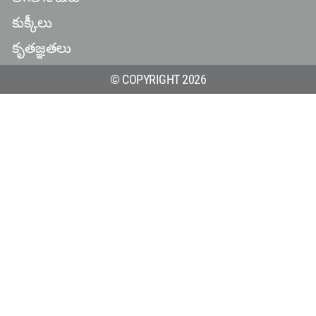
కుక్కీలు
కృతజ్ఞతలు
© COPYRIGHT 2026