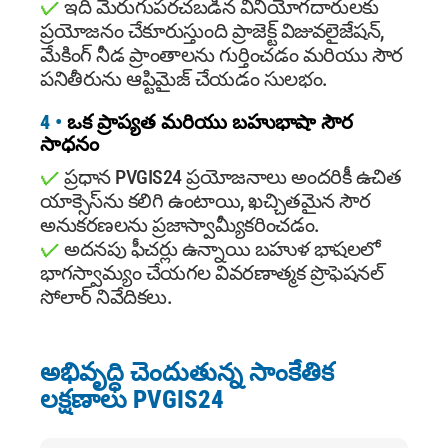
✓
ఇది మెరుగుపరచబడిన వినియోగదారులకు
ప్రయోజనం చేకూరుస్తుంది ప్రాజెక్ట్ విజువలైజేషన్,
మేకింగ్ నీడ ప్రాంతాలను గుర్తించడం మరియు సౌర
పనితీరును ఆప్టిమైజ్ చేయడం సులభం.
4 •
ఒక ప్రాప్యత మరియు బహుభాషా సౌర
సాధనం
✓
ప్రధాన PVGIS24 ప్రయోజనాలు అందరికీ ఉచిత
యాక్సెస్‌ను కలిగి ఉంటాయి, ఖచ్చితమైన సౌర
అనుకరణలను ప్రజాస్వామ్యీకరించడం.
✓
అదనపు ఫీచర్లు ఉన్నాయి బహుళ భాషలలో
భాగస్వామ్యం చేయగల వివరణాత్మక ప్రొఫెషనల్
సోలార్ నివేదికలు.
అభివృద్ధి చెందుతున్న సాంకేతిక
లక్షణాలు
PVGIS24