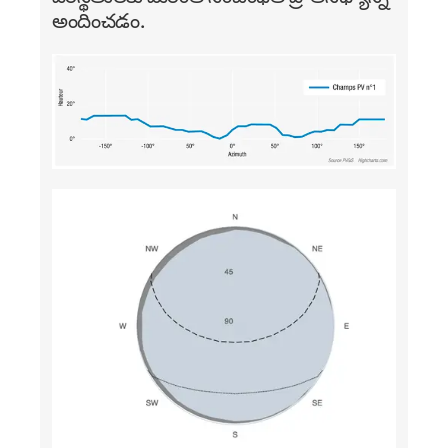
అందించడం.