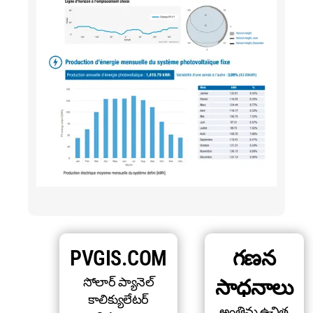
PVGIS.COM
గణన
సోలార్ ప్యానెల్
సాధనాలు
కాలిక్యులేటర్
అంతిమ ఉచిత