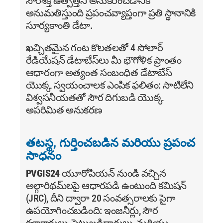
సౌరశక్తి ఉత్పత్తిని అనుకరించడానికి
అనుమతిస్తుంది ప్రపంచవ్యాప్తంగా ప్రతి స్థానానికి
సూర్యకాంతి డేటా.
ఖచ్చితమైన గంట కొలతలతో 4 సోలార్
రేడియేషన్ డేటాబేస్‌లు మీ భౌగోళిక ప్రాంతం
ఆధారంగా అత్యంత సంబంధిత డేటాబేస్
యొక్క స్వయంచాలక ఎంపిక ఫలితం: సాటిలేని
విశ్వసనీయతతో సౌర దిగుబడి యొక్క
అపరిమిత అనుకరణ
తటస్థ, గుర్తించబడిన మరియు ప్రపంచ
సాధనం
PVGIS24
యూరోపియన్ నుండి వచ్చిన
అల్గారిథమ్‌లపై ఆధారపడి ఉంటుంది కమిషన్
(JRC), దీని ద్వారా 20 సంవత్సరాలకు పైగా
ఉపయోగించబడింది:
ఇంజనీర్లు,
సౌర