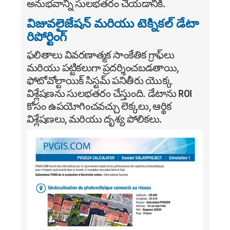
అనుభవాన్ని సులభతరం చేయడానికి.
విజువలైజేషన్ మరియు టెక్నికల్ డేటా
రిపోర్టింగ్
ఫలితాలు వివరణాత్మక సాంకేతిక గ్రాఫ్‌లు
మరియు పట్టికలుగా ప్రదర్శించబడతాయి,
ఫోటోవోల్టాయిక్ సిస్టమ్ పనితీరు యొక్క
విశ్లేషణను సులభతరం చేస్తుంది. డేటాను ROI
కోసం ఉపయోగించవచ్చు లెక్కలు, ఆర్థిక
విశ్లేషణలు, మరియు దృశ్య పోలికలు.