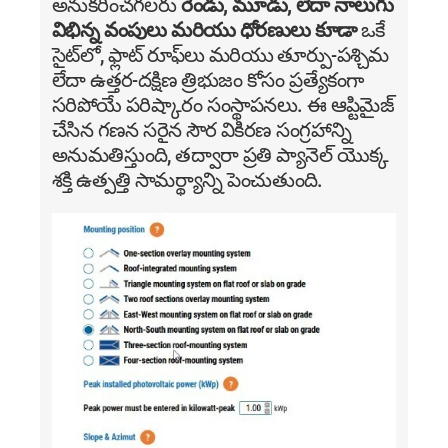
అనుకరించగలరు
రెండు, మూడు, లేదా నాలుగు
విభిన్న వంపులు మరియు ధోరణులు కూడా
ఒకే
సైట్‌లో, ఫ్లాట్ రూఫ్‌లు మరియు తూర్పు-పశ్చిమ
లేదా ఉత్తర-దక్షిణ త్రిభుజం కోసం ప్రత్యేకంగా
సరిపోయే పరిష్కారం సంస్థాపనలు. ఈ ఆప్టిమైజ్
చేసిన గణన సరైన సౌర వికిరణ సంగ్రహాన్ని
అనుమతిస్తుంది, తద్వారా ప్రతి ప్యానెల్ యొక్క
శక్తి ఉత్పత్తి సామర్థ్యాన్ని పెంచుతుంది.