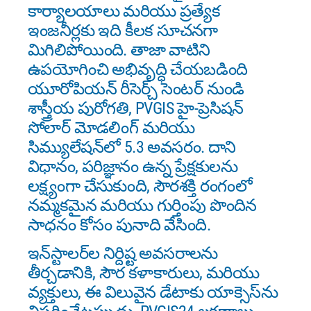
కార్యాలయాలు మరియు ప్రత్యేక
ఇంజనీర్లకు ఇది కీలక సూచనగా
మిగిలిపోయింది. తాజా వాటిని
ఉపయోగించి అభివృద్ధి చేయబడింది
యూరోపియన్ రీసెర్చ్ సెంటర్ నుండి
శాస్త్రీయ పురోగతి, PVGIS హై-ప్రెసిషన్
సోలార్ మోడలింగ్ మరియు
సిమ్యులేషన్‌లో 5.3 అవసరం. దాని
విధానం, పరిజ్ఞానం ఉన్న ప్రేక్షకులను
లక్ష్యంగా చేసుకుంది, సౌరశక్తి రంగంలో
నమ్మకమైన మరియు గుర్తింపు పొందిన
సాధనం కోసం పునాది వేసింది.
ఇన్‌స్టాలర్‌ల నిర్దిష్ట అవసరాలను
తీర్చడానికి, సౌర కళాకారులు, మరియు
వ్యక్తులు, ఈ విలువైన డేటాకు యాక్సెస్‌ను