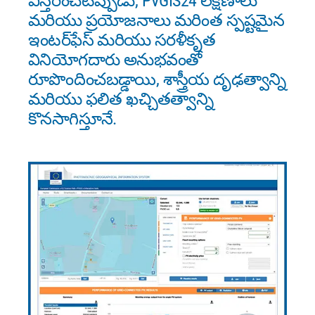
విస్తరించేటప్పుడు, PVGIS24 లక్షణాలు
మరియు ప్రయోజనాలు మరింత స్పష్టమైన
ఇంటర్‌ఫేస్ మరియు సరళీకృత
వినియోగదారు అనుభవంతో
రూపొందించబడ్డాయి, శాస్త్రీయ దృఢత్వాన్ని
మరియు ఫలిత ఖచ్చితత్వాన్ని
కొనసాగిస్తూనే.