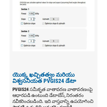
యొక్క ఖచ్చితత్వం మరియు
విశ్వసనీయత PVGIS24 డేటా
PVGIS24
సమీకృత వాతావరణ వాతావరణంపై
ఆధారపడి ఉంటుంది డేటాబేస్, నిరంతరం
నవీకరించబడింది. ఇది వాస్తవాన్ని ఉపయోగించి