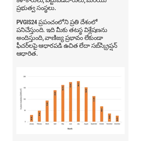
కళాకారులు,
పెట్టుబడిదారులు,
మరియు
ప్రభుత్వ సంస్థలు.
PVGIS24 ప్రపంచంలోని ప్రతి దేశంలో
పనిచేస్తుంది. ఇది మీకు తటస్థ విశ్లేషణను
అందిస్తుంది, వాణిజ్య ప్రభావం లేకుండా
ఫీచర్‌లపై ఆధారపడి ఉచిత లేదా సబ్‌స్క్రిప్షన్
ఆధారిత.