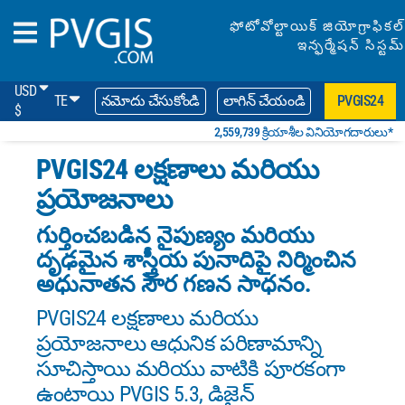
ఫోటోవోల్టాయిక్ జియోగ్రాఫికల్
ఇన్ఫర్మేషన్ సిస్టమ్
USD
TE
నమోదు చేసుకోండి
లాగిన్ చేయండి
PVGIS24
$
2,559,739 క్రియాశీల వినియోగదారులు*
PVGIS24 లక్షణాలు మరియు
ప్రయోజనాలు
గుర్తించబడిన నైపుణ్యం మరియు
దృఢమైన శాస్త్రీయ పునాదిపై నిర్మించిన
అధునాతన సౌర గణన సాధనం.
PVGIS24 లక్షణాలు మరియు
ప్రయోజనాలు ఆధునిక పరిణామాన్ని
సూచిస్తాయి మరియు వాటికి పూరకంగా
ఉంటాయి PVGIS 5.3, డిజైన్