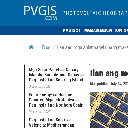
PHOTOVOLTAIC HEOGRAP
PVGIS24 ?
MGA SIMULATION SA PANANALAPI
Blog
Ilan ang mga solar panel upang ma
Mga Solar Panel sa Canary
Ilan ang 
Islands: Kumpletong Gabay sa
Pag-install ng Solar ng Island
Nai-publish:
July 14, 20
Disyembre 2025
Solar Energy sa Basque
Country: Mga Istratehiya sa
Pag-install ng Northern Spain
Disyembre 2025
Pag-install ng Solar sa
Valencia: Mediterranean