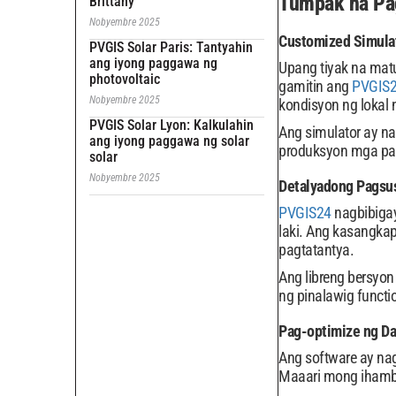
Tumpak na Pa
Brittany
Nobyembre 2025
Customized Simulat
PVGIS Solar Paris: Tantyahin
ang iyong paggawa ng
Upang tiyak na mat
photovoltaic
gamitin ang
PVGIS24
Nobyembre 2025
kondisyon ng lokal n
PVGIS Solar Lyon: Kalkulahin
Ang simulator ay n
ang iyong paggawa ng solar
produksyon mga pag
solar
Nobyembre 2025
Detalyadong Pagsus
PVGIS24
nagbibigay
laki. Ang kasangkap
pagtatantya.
Ang libreng bersyo
ng pinalawig functio
Pag-optimize ng Da
Ang software ay na
Maaari mong ihambin