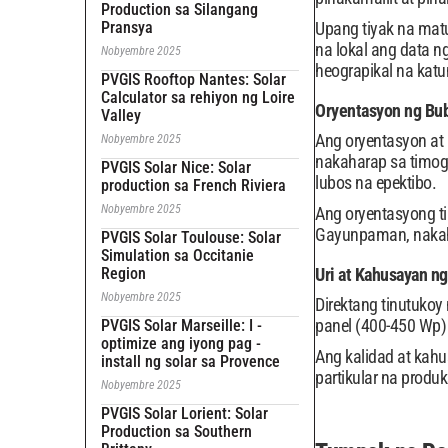
Production sa Silangang
Pransya
Upang tiyak na mat
na lokal ang data 
Nobyembre 2025
heograpikal na kat
PVGIS Rooftop Nantes: Solar
Calculator sa rehiyon ng Loire
Oryentasyon ng Bub
Valley
Ang oryentasyon at
Nobyembre 2025
nakaharap sa timog 
PVGIS Solar Nice: Solar
lubos na epektibo.
production sa French Riviera
Nobyembre 2025
Ang oryentasyong t
Gayunpaman, nakaha
PVGIS Solar Toulouse: Solar
Simulation sa Occitanie
Region
Uri at Kahusayan ng
Nobyembre 2025
Direktang tinutukoy
panel (400-450 Wp)
PVGIS Solar Marseille: I -
optimize ang iyong pag -
Ang kalidad at kah
install ng solar sa Provence
partikular na produk
Nobyembre 2025
PVGIS Solar Lorient: Solar
Production sa Southern