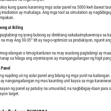
ukoy kung gaano karaming mga solar panel na 5000 kwh bawat taon
ng irradiation ay mahalaga. Ang mga tool sa simulation ay nagbib
umpakan.
ong at Ikiling
 pagtabingi ng iyong bubong ay direktang nakakaimpluwensya sa ka
na may Ang 30-35° tilt ay nag-o-optimize sa produksyon, ngunit an
imog-silangan o timog-kanluran na may wastong pagtabingi ay maa
rap sa hilaga ang oryentasyon ay mangangailangan ng higit pa
 Panel
 ng napiling uri ng solar panel ang bilang ng mga yunit na kailan
 ay nangangailangan ng mas kaunting unit kaysa sa mga karaniwa
usayan ng panel ay patuloy na umuunlad, na nagbibigay-daan para
syon target.