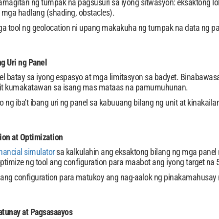
agitan ng tumpak na pagsusuri sa iyong sitwasyon: eksaktong lok
g mga hadlang (shading, obstacles).
tool ng geolocation ni upang makakuha ng tumpak na data ng pag-i
ng Uri ng Panel
nel batay sa iyong espasyo at mga limitasyon sa badyet. Binabawa
unit kumakatawan sa isang mas mataas na pamumuhunan.
 ng iba't ibang uri ng panel sa kabuuang bilang ng unit at kinakail
ion at Optimization
inancial simulator
sa kalkulahin ang eksaktong bilang ng mga panel 
timize ng tool ang configuration para maabot ang iyong target na
bang configuration para matukoy ang nag-aalok ng pinakamahusay n
atunay at Pagsasaayos