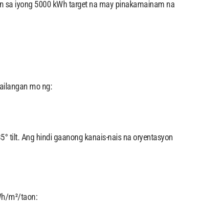
gon sa iyong 5000 kWh target na may pinakamainam na
kailangan mo ng:
° tilt. Ang hindi gaanong kanais-nais na oryentasyon
kWh/m²/taon: