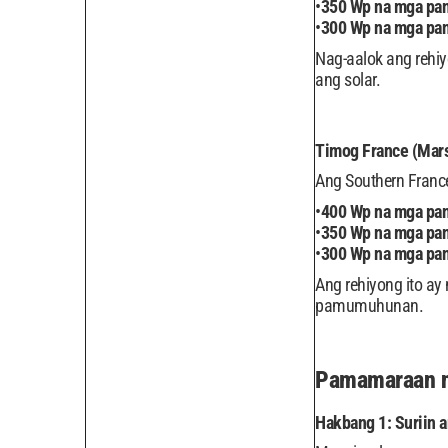
350 Wp na mga pan
300 Wp na mga pan
Nag-aalok ang rehiy
ang solar.
Timog France (Marse
Ang Southern Franc
400 Wp na mga pan
350 Wp na mga pan
300 Wp na mga pan
Ang rehiyong ito a
pamumuhunan.
Pamamaraan n
Hakbang 1: Suriin 