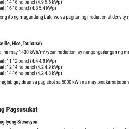
el:
14-16 na panel (4.9-5.6 kWp)
el:
16-18 panel (4.8-5.4 kWp)
ong ito ng magandang balanse sa pagitan ng irradiation at density
ille, Nice, Toulouse)
e, na may 1400 kWh/m²/year irradiation, ay nangangailangan ng m
el:
11-12 panel (4.4-4.8 kWp)
el:
12-14 na panel (4.2-4.9 kWp)
el:
14-16 na panel (4.2-4.8 kWp)
y nagbibigay-daan sa pag-abot sa 5000 kWh na may pinakamababang
g Pagsusukat
ang Iyong Sitwasyon