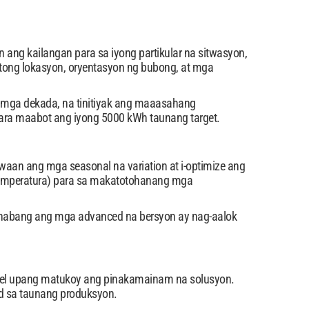
ang kailangan para sa iyong partikular na sitwasyon,
saktong lokasyon, oryentasyon ng bubong, at mga
 mga dekada, na tinitiyak ang maaasahang
ara maabot ang iyong 5000 kWh taunang target.
an ang mga seasonal na variation at i-optimize ang
, temperatura) para sa makatotohanang mga
, habang ang mga advanced na bersyon ay nag-aalok
nel upang matukoy ang pinakamainam na solusyon.
ad sa taunang produksyon.