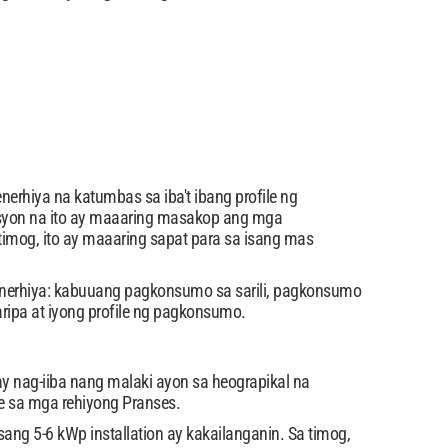
hiya na katumbas sa iba't ibang profile ng
ksyon na ito ay maaaring masakop ang mga
timog, ito ay maaaring sapat para sa isang mas
a enerhiya: kabuuang pagkonsumo sa sarili, pagkonsumo
ripa at iyong profile ng pagkonsumo.
 nag-iiba nang malaki ayon sa heograpikal na
de sa mga rehiyong Pranses.
ang 5-6 kWp installation ay kakailanganin. Sa timog,