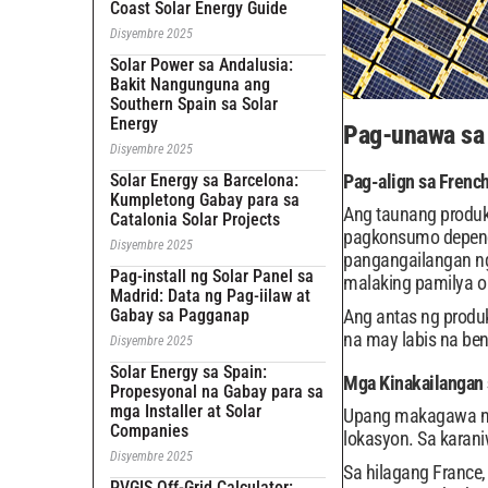
Coast Solar Energy Guide
Disyembre 2025
Solar Power sa Andalusia:
Bakit Nangunguna ang
Southern Spain sa Solar
Energy
Pag-unawa sa
Disyembre 2025
Solar Energy sa Barcelona:
Pag-align sa Frenc
Kumpletong Gabay para sa
Ang taunang produk
Catalonia Solar Projects
pagkonsumo depende
Disyembre 2025
pangangailangan ng 
Pag-install ng Solar Panel sa
malaking pamilya o
Madrid: Data ng Pag-iilaw at
Gabay sa Pagganap
Ang antas ng produk
na may labis na ben
Disyembre 2025
Solar Energy sa Spain:
Mga Kinakailangan 
Propesyonal na Gabay para sa
mga Installer at Solar
Upang makagawa ng 
Companies
lokasyon. Sa karani
Disyembre 2025
Sa hilagang France,
PVGIS Off-Grid Calculator: