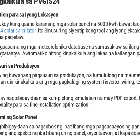
gkalkula sa PVGIS24
ion para sa Iyong Lokasyon
ukoy kung gaano karaming mga solar panel na 5000 kwh bawat taon 
 solar calculator
. Ito Sinusuri ng siyentipikong tool ang iyong ek
a pag-iilaw.
agsasama ng mga meteorolohiko database na sumasaklaw sa ilang
tatantya. Awtomatiko nitong kinakalkula ang lakas na kailangan p
uri sa Produksyon
 ng buwanang pagsusuri sa produksyon, na tumutulong na maunawa
an din kinakalkula ang mga pagkalugi ng system (inverter, wiring
n ay nagbibigay-daan sa kumpletong simulation na may PDF export
nality para sa fine installation optimization.
mi ng Solar Panel
gbibigay-daan sa pagsubok ng iba't ibang mga pagsasaayos ng pa
g ang epekto ng iba't ibang uri ng panel, oryentasyon, at kapasid