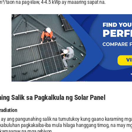
/taon na pag-iilaw, 4-4.5 kWp ay maaaring sapat na.
ng Salik sa Pagkalkula ng Solar Panel
radiation
on ay ang pangunahing salik na tumutukoy kung gaano karaming mga
abuluhan pagkakaiba-iba mula hilaga hanggang timog, na may mg
nakamaaraw na mga rehiyon.