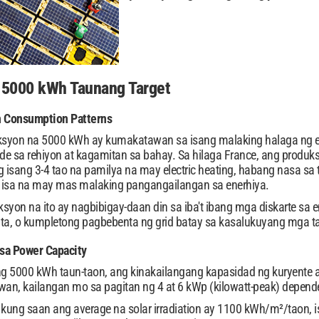
 5000 kWh Taunang Target
h Consumption Patterns
syon na 5000 kWh ay kumakatawan sa isang malaking halaga ng ener
 sa rehiyon at kagamitan sa bahay. Sa hilaga France, ang produ
isang 3-4 tao na pamilya na may electric heating, habang nasa sa 
 isa na may mas malaking pangangailangan sa enerhiya.
syon na ito ay nagbibigay-daan din sa iba't ibang mga diskarte s
ta, o kumpletong pagbebenta ng grid batay sa kasalukuyang mga ta
sa Power Capacity
5000 kWh taun-taon, ang kinakailangang kapasidad ng kuryente ay
wan, kailangan mo sa pagitan ng 4 at 6 kWp (kilowatt-peak) depen
 kung saan ang average na solar irradiation ay 1100 kWh/m²/taon, is