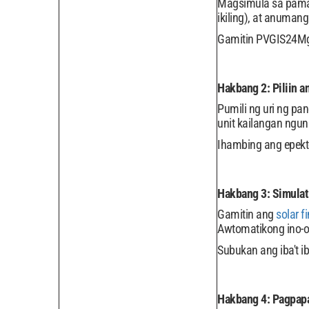
Magsimula sa pamam
ikiling), at anuman
Gamitin PVGIS24Mga 
Hakbang 2: Piliin a
Pumili ng uri ng pa
unit kailangan ng
Ihambing ang epekto
Hakbang 3: Simulat
Gamitin ang
solar f
Awtomatikong ino-op
Subukan ang iba't i
Hakbang 4: Pagpap