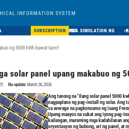
HICAL INFORMATION SYSTEM
SUBSCRIPTION
MGA SIMULATION NG PDF
PA
kabuo ng 5000 kWh bawat taon?
mga solar panel upang makabuo ng 
25
Na-update:
March 26, 2026
Ang tanong na "ilang solar panel 5000 k
nagpaplano ng pag-install ng solar. Ang
sa average na pagkonsumo ng isang Frenc
Upang maayos na sukat ang iyong pag-ins
kailangan, maraming mga kadahilanan ang 
oryentasyon ng bubong, uri ng panel, at 