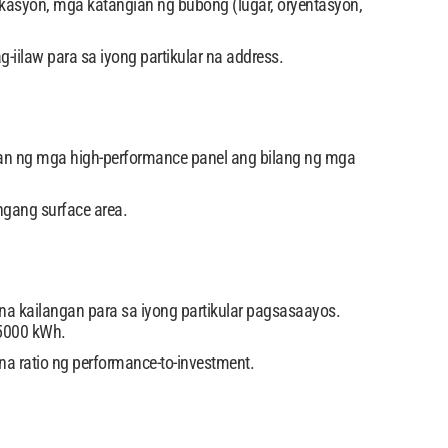
asyon, mga katangian ng bubong (lugar, oryentasyon,
ilaw para sa iyong partikular na address.
san ng mga high-performance panel ang bilang ng mga
angang surface area.
na kailangan para sa iyong partikular pagsasaayos.
 5000 kWh.
a ratio ng performance-to-investment.