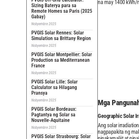
na may 1400 kWh/m²
Sizing Baterya para sa
Remote Homes sa Paris (2025
Gabay)
Nobyembre 2025
PVGIS Solar Rennes: Solar
Simulation sa Brittany Region
Nobyembre 2025
PVGIS Solar Montpellier: Solar
Production sa Mediterranean
France
Nobyembre 2025
PVGIS Solar Lille: Solar
Calculator sa Hilagang
Pransya
Nobyembre 2025
Mga Pangunahi
PVGIS Solar Bordeaux:
Pagtantya ng Solar sa
Geographic Solar Ir
Nouvelle-Aquitaine
Ang solar irradiati
Nobyembre 2025
nagpapakita ng mak
PVGIS Solar Strasbourg: Solar
pinakamaliit at pi