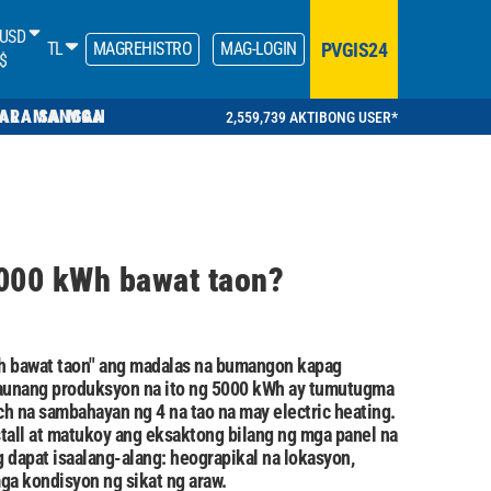
USD
PVGIS24
TL
MAGREHISTRO
MAG-LOGIN
$
RA SA MGA KALAMANGAN
2,559,739 AKTIBONG USER*
5000 kWh bawat taon?
wh bawat taon" ang madalas na bumangon kapag
 taunang produksyon na ito ng 5000 kWh ay tumutugma
h na sambahayan ng 4 na tao na may electric heating.
tall at matukoy ang eksaktong bilang ng mga panel na
dapat isaalang-alang: heograpikal na lokasyon,
mga kondisyon ng sikat ng araw.