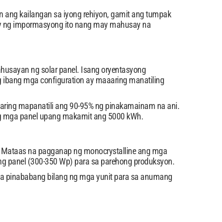
 ang kailangan sa iyong rehiyon, gamit ang tumpak
igay ng impormasyong ito nang may mahusay na
husayan ng solar panel. Isang oryentasyong
g ibang mga configuration ay maaaring manatiling
aring mapanatili ang 90-95% ng pinakamainam na ani.
ng mga panel upang makamit ang 5000 kWh.
gan. Mataas na pagganap ng monocrystalline ang mga
ng panel (300-350 Wp) para sa parehong produksyon.
 sa pinababang bilang ng mga yunit para sa anumang