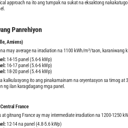
dical approach na ito ang tumpak na sukat na eksaktong nakakatu
el.
ang Panrehiyon
lle, Amiens)
, na may average na irradiation na 1100 kWh/m²/taon, karaniwang 
el:
14-15 panel (5.6-6 kWp)
el:
16-17 panel (5.6-6 kWp)
el:
18-20 panel (5.4-6 kWp)
 kalkulasyong ito ang pinakamainam na oryentasyon sa timog at 35
 ng ilan karagdagang mga panel.
 Central France
s at gitnang France ay may intermediate irradiation na 1200-1250 
el:
12-14 na panel (4.8-5.6 kWp)