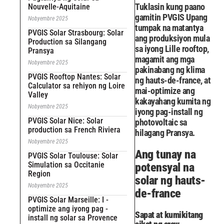
Tuklasin kung paano
Nouvelle-Aquitaine
gamitin PVGIS Upang
Nobyembre 2025
tumpak na matantya
PVGIS Solar Strasbourg: Solar
ang produksiyon mula
Production sa Silangang
sa iyong Lille rooftop,
Pransya
magamit ang mga
Nobyembre 2025
pakinabang ng klima
PVGIS Rooftop Nantes: Solar
ng hauts-de-france, at
Calculator sa rehiyon ng Loire
mai-optimize ang
Valley
kakayahang kumita ng
Nobyembre 2025
iyong pag-install ng
PVGIS Solar Nice: Solar
photovoltaic sa
production sa French Riviera
hilagang Pransya.
Nobyembre 2025
Ang tunay na
PVGIS Solar Toulouse: Solar
Simulation sa Occitanie
potensyal na
Region
solar ng hauts-
Nobyembre 2025
de-france
PVGIS Solar Marseille: I -
optimize ang iyong pag -
Sapat at kumikitang
install ng solar sa Provence