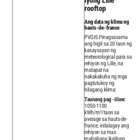
iyong Lille
rooftop
Ang data ng klima ng
hauts-de-france
PVGIS Pinagsasama
ang higit sa 20 taon ng
kasaysayan ng
meteorological para sa
rehiyon ng Lille, na
matapat na
nakakakuha ng mga
pagtutukoy ng
hilagang klima:
Taunang pag -iilaw:
1050-1100
kWh/m²/taon sa
average sa hauts-de-
france, inilalagay ang
rehiyon sa mas
mababang ikatlong