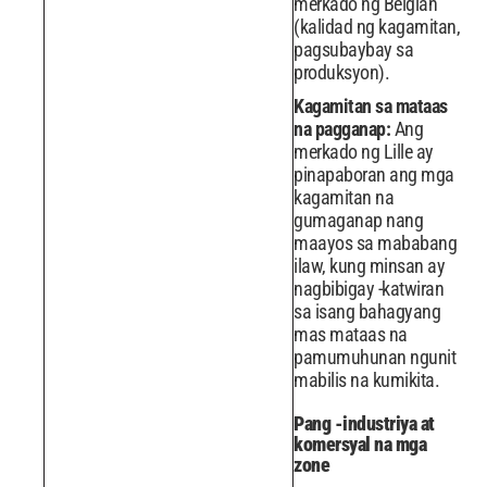
merkado ng Belgian
(kalidad ng kagamitan,
pagsubaybay sa
produksyon).
Kagamitan sa mataas
na pagganap:
Ang
merkado ng Lille ay
pinapaboran ang mga
kagamitan na
gumaganap nang
maayos sa mababang
ilaw, kung minsan ay
nagbibigay -katwiran
sa isang bahagyang
mas mataas na
pamumuhunan ngunit
mabilis na kumikita.
Pang -industriya at
komersyal na mga
zone