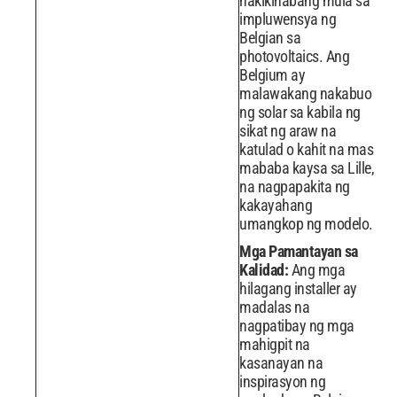
nakikinabang mula sa
impluwensya ng
Belgian sa
photovoltaics. Ang
Belgium ay
malawakang nakabuo
ng solar sa kabila ng
sikat ng araw na
katulad o kahit na mas
mababa kaysa sa Lille,
na nagpapakita ng
kakayahang
umangkop ng modelo.
Mga Pamantayan sa
Kalidad:
Ang mga
hilagang installer ay
madalas na
nagpatibay ng mga
mahigpit na
kasanayan na
inspirasyon ng