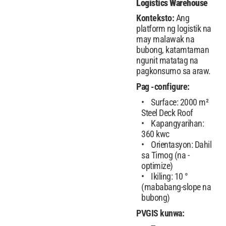
Logistics Warehouse
Konteksto:
Ang
platform ng logistik na
may malawak na
bubong, katamtaman
ngunit matatag na
pagkonsumo sa araw.
Pag -configure:
Surface: 2000 m²
Steel Deck Roof
Kapangyarihan:
360 kwc
Orientasyon: Dahil
sa Timog (na -
optimize)
Ikiling: 10 °
(mababang-slope na
bubong)
PVGIS kunwa: