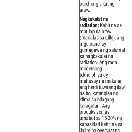
parehong sikat ng
araw.
Nagkakalat na
radiation:
Kahit na sa
maulap na araw
(madalas sa Lille), ang
mga panel ay
gumagawa ng salamat
sa nagkakalat na
radiation. Ang mga
modernong
teknolohiya ay
mahusay na makuha
ang hindi tuwirang ilaw
na ito, katangian ng
klima sa hilagang
karagatan. Ang
produksiyon ay
umabot sa 15-30% ng
kapasidad kahit na sa
ilalim ng overcast na