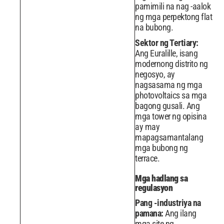
pamimili na nag -aalok
ng mga perpektong flat
na bubong.
Sektor ng Tertiary:
Ang Euralille, isang
modernong distrito ng
negosyo, ay
nagsasama ng mga
photovoltaics sa mga
bagong gusali. Ang
mga tower ng opisina
ay may
mapagsamantalang
mga bubong ng
terrace.
Mga hadlang sa
regulasyon
Pang -industriya na
pamana:
Ang ilang
mga site ng