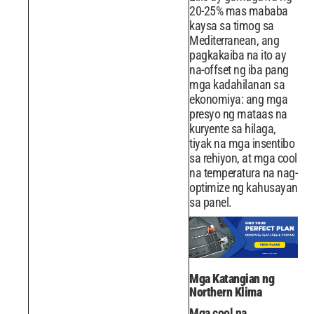
20-25% mas mababa
kaysa sa timog sa
Mediterranean, ang
pagkakaiba na ito ay
na-offset ng iba pang
mga kadahilanan sa
ekonomiya: ang mga
presyo ng mataas na
kuryente sa hilaga,
tiyak na mga insentibo
sa rehiyon, at mga cool
na temperatura na nag-
optimize ng kahusayan
sa panel.
Mga Katangian ng
Northern Klima
Mga cool na