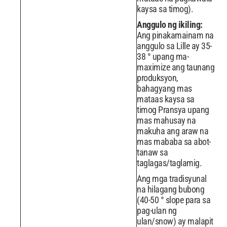
kaysa sa timog).
Anggulo ng ikiling:
Ang pinakamainam na
anggulo sa Lille ay 35-
38 ° upang ma-
maximize ang taunang
produksyon,
bahagyang mas
mataas kaysa sa
timog Pransya upang
mas mahusay na
makuha ang araw na
mas mababa sa abot-
tanaw sa
taglagas/taglamig.
Ang mga tradisyunal
na hilagang bubong
(40-50 ° slope para sa
pag-ulan ng
ulan/snow) ay malapit