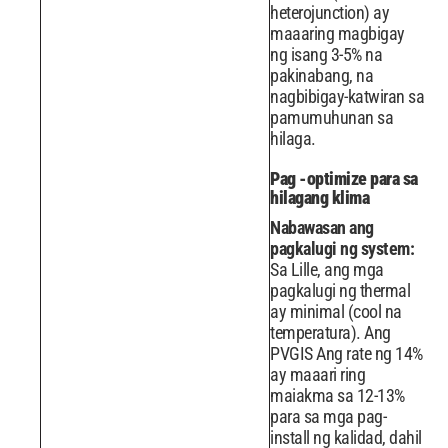
heterojunction) ay
maaaring magbigay
ng isang 3-5% na
pakinabang, na
nagbibigay-katwiran sa
pamumuhunan sa
hilaga.
Pag -optimize para sa
hilagang klima
Nabawasan ang
pagkalugi ng system:
Sa Lille, ang mga
pagkalugi ng thermal
ay minimal (cool na
temperatura). Ang
PVGIS Ang rate ng 14%
ay maaari ring
maiakma sa 12-13%
para sa mga pag-
install ng kalidad, dahil