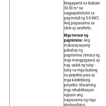
Magagamit na ibabaw:
30-50 m² na
nagpapahintulot sa
pag-install ng 5-8 kWC.
Ang pagsasama sa
slate ay aesthetic.
Mga terrace ng
pagmimina:
Ang
makasaysayang
pabahay ng
pagmimina (terrace ng
mga manggagawa) ay
nag -aalok ng tuluy -
tuloy na mga bubong
na perpekto para sa
mga kolektibong
proyekto. Maraming
mga rehabilitasyon
ngayon ang
nagsasama ng mga
photovoltaics.