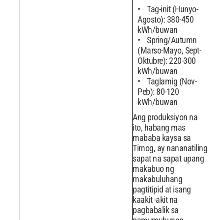
Tag-init (Hunyo-
Agosto): 380-450
kWh/buwan
Spring/Autumn
(Marso-Mayo, Sept-
Oktubre): 220-300
kWh/buwan
Taglamig (Nov-
Peb): 80-120
kWh/buwan
Ang produksiyon na
ito, habang mas
mababa kaysa sa
Timog, ay nananatiling
sapat na sapat upang
makabuo ng
makabuluhang
pagtitipid at isang
kaakit -akit na
pagbabalik sa