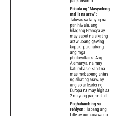
pagkonsumo.
Pabula ng "Masyadong
maliit na araw":
Taliwas sa tanyag na
paniniwala, ang
hilagang Pransya ay
may sapat na sikat ng
araw upang gawing
kapaki -pakinabang
ang mga
photovoltaics. Ang
Alemanya, na may
katumbas o kahit na
mas mababang antas
ng sikat ng araw, ay
ang solar leader ng
Europa na may higit sa
2 milyong pag -install!
Paghahambing sa
rehiyon:
Habang ang
Lille ay gumagawa ng