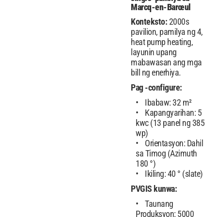
Marcq-en-Barœul
Konteksto:
2000s
pavilion, pamilya ng 4,
heat pump heating,
layunin upang
mabawasan ang mga
bill ng enerhiya.
Pag -configure:
Ibabaw: 32 m²
Kapangyarihan: 5
kwc (13 panel ng 385
wp)
Orientasyon: Dahil
sa Timog (Azimuth
180 °)
Ikiling: 40 ° (slate)
PVGIS kunwa:
Taunang
Produksyon: 5000