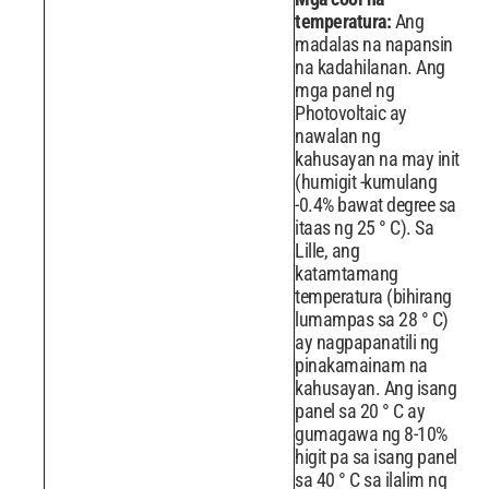
temperatura:
Ang
madalas na napansin
na kadahilanan. Ang
mga panel ng
Photovoltaic ay
nawalan ng
kahusayan na may init
(humigit -kumulang
-0.4% bawat degree sa
itaas ng 25 ° C). Sa
Lille, ang
katamtamang
temperatura (bihirang
lumampas sa 28 ° C)
ay nagpapanatili ng
pinakamainam na
kahusayan. Ang isang
panel sa 20 ° C ay
gumagawa ng 8-10%
higit pa sa isang panel
sa 40 ° C sa ilalim ng