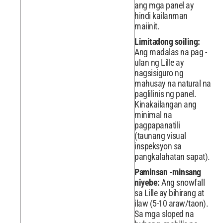
ang mga panel ay
hindi kailanman
maiinit.
Limitadong soiling:
Ang madalas na pag -
ulan ng Lille ay
nagsisiguro ng
mahusay na natural na
paglilinis ng panel.
Kinakailangan ang
minimal na
pagpapanatili
(taunang visual
inspeksyon sa
pangkalahatan sapat).
Paminsan -minsang
niyebe:
Ang snowfall
sa Lille ay bihirang at
ilaw (5-10 araw/taon).
Sa mga sloped na