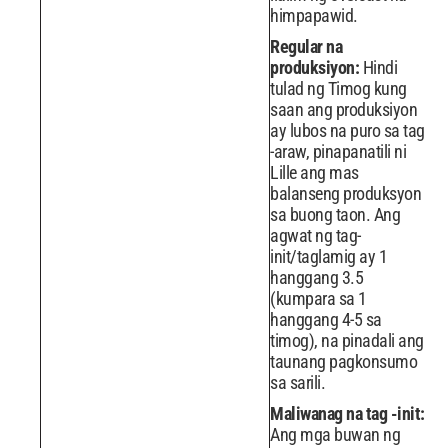
himpapawid.
Regular na
produksiyon:
Hindi
tulad ng Timog kung
saan ang produksiyon
ay lubos na puro sa tag
-araw, pinapanatili ni
Lille ang mas
balanseng produksyon
sa buong taon. Ang
agwat ng tag-
init/taglamig ay 1
hanggang 3.5
(kumpara sa 1
hanggang 4-5 sa
timog), na pinadali ang
taunang pagkonsumo
sa sarili.
Maliwanag na tag -init:
Ang mga buwan ng