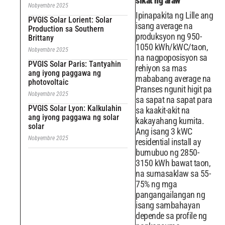
sikat ng araw
Nobyembre 2025
Ipinapakita ng Lille ang
PVGIS Solar Lorient: Solar
isang average na
Production sa Southern
produksyon ng 950-
Brittany
1050 kWh/kWC/taon,
Nobyembre 2025
na nagpoposisyon sa
PVGIS Solar Paris: Tantyahin
rehiyon sa mas
ang iyong paggawa ng
mababang average na
photovoltaic
Pranses ngunit higit pa
Nobyembre 2025
sa sapat na sapat para
PVGIS Solar Lyon: Kalkulahin
sa kaakit-akit na
ang iyong paggawa ng solar
kakayahang kumita.
solar
Ang isang 3 kWC
Nobyembre 2025
residential install ay
bumubuo ng 2850-
3150 kWh bawat taon,
na sumasaklaw sa 55-
75% ng mga
pangangailangan ng
isang sambahayan
depende sa profile ng