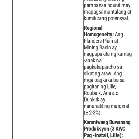
pambansa ngunit may
mapagsamantalang at
kumikitang potensyal.
Regional
Homogeneity:
Ang
Flanders Plain at
Mining Basin ay
nagpapakita ng kamag
-anak na
pagkakapareho sa
sikat ng araw. Ang
mga pagkakaiba sa
pagitan ng Lille,
Roubaix, Arras, o
Dunkirk ay
nananatiling marginal
(± 2-3%).
Karaniwang Buwanang
Produksyon (3 KWC
Pag -install, Lille):