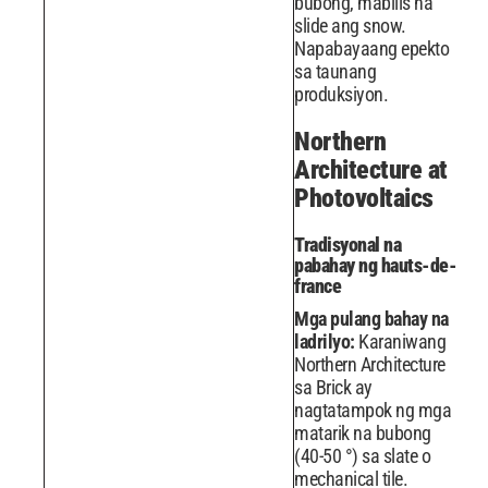
bubong, mabilis na
slide ang snow.
Napabayaang epekto
sa taunang
produksiyon.
Northern
Architecture at
Photovoltaics
Tradisyonal na
pabahay ng hauts-de-
france
Mga pulang bahay na
ladrilyo:
Karaniwang
Northern Architecture
sa Brick ay
nagtatampok ng mga
matarik na bubong
(40-50 °) sa slate o
mechanical tile.