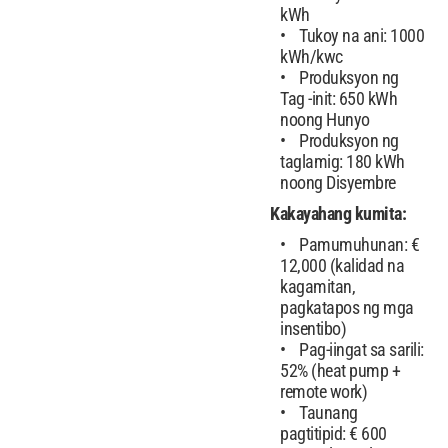
kWh
Tukoy na ani: 1000
kWh/kwc
Produksyon ng
Tag -init: 650 kWh
noong Hunyo
Produksyon ng
taglamig: 180 kWh
noong Disyembre
Kakayahang kumita:
Pamumuhunan: €
12,000 (kalidad na
kagamitan,
pagkatapos ng mga
insentibo)
Pag-iingat sa sarili:
52% (heat pump +
remote work)
Taunang
pagtitipid: € 600