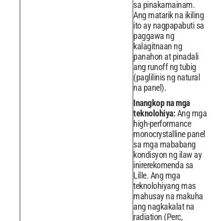
sa pinakamainam.
Ang matarik na ikiling
ito ay nagpapabuti sa
paggawa ng
kalagitnaan ng
panahon at pinadali
ang runoff ng tubig
(paglilinis ng natural
na panel).
Inangkop na mga
teknolohiya:
Ang mga
high-performance
monocrystalline panel
sa mga mababang
kondisyon ng ilaw ay
inirerekomenda sa
Lille. Ang mga
teknolohiyang mas
mahusay na makuha
ang nagkakalat na
radiation (Perc,