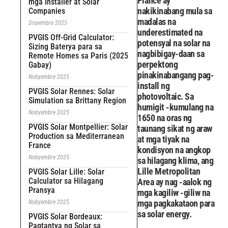
France ay
mga Installer at Solar
nakikinabang mula sa
Companies
madalas na
Disyembre 2025
underestimated na
PVGIS Off-Grid Calculator:
potensyal na solar na
Sizing Baterya para sa
nagbibigay-daan sa
Remote Homes sa Paris (2025
perpektong
Gabay)
pinakinabangang pag-
Nobyembre 2025
install ng
PVGIS Solar Rennes: Solar
photovoltaic. Sa
Simulation sa Brittany Region
humigit -kumulang na
Nobyembre 2025
1650 na oras ng
PVGIS Solar Montpellier: Solar
taunang sikat ng araw
Production sa Mediterranean
at mga tiyak na
France
kondisyon na angkop
Nobyembre 2025
sa hilagang klima, ang
Lille Metropolitan
PVGIS Solar Lille: Solar
Calculator sa Hilagang
Area ay nag -aalok ng
Pransya
mga kagiliw -giliw na
mga pagkakataon para
Nobyembre 2025
sa solar energy.
PVGIS Solar Bordeaux:
Pagtantya ng Solar sa