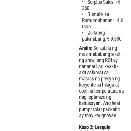
Surplus Sales: +€
260
Bumalik sa
Pamumuhunan: 14.0
taon
25-taong
pakinabang: € 9,500
Aralin:
Sa kabila ng
mas mababang sikat
ng araw, ang ROI ay
nananatiling kaakit -
akit salamat sa
mataas na presyo ng
kuryente sa hilaga at
cool na temperatura na
nag -optimize ng
kahusayan. Ang heat
pump/solar pagkabit
ay may kaugnayan.
Kaso 2: Lesquin