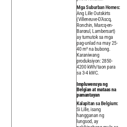
Mga Suburban Homes:
Ang Lille Outskirts
(Villeneuve-D'Ascq,
Ronchin, Marcq-en-
Barœul, Lambersart)
ay tumutok sa mga
pag-unlad na may 25-
40 m² na bubong.
Karaniwang
produksiyon: 2850-
4200 kWh/taon para
sa 3-4 kWC.
Impluwensya ng
Belgian at mataas na
pamantayan
Kalapitan sa Belgium:
Si Lille, isang
hangganan ng
lungsod, ay