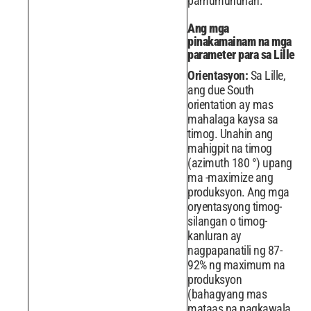
pamumuhunan.
Ang mga
pinakamainam na mga
parameter para sa Lille
Orientasyon:
Sa Lille,
ang due South
orientation ay mas
mahalaga kaysa sa
timog. Unahin ang
mahigpit na timog
(azimuth 180 °) upang
ma -maximize ang
produksyon. Ang mga
oryentasyong timog-
silangan o timog-
kanluran ay
nagpapanatili ng 87-
92% ng maximum na
produksyon
(bahagyang mas
mataas na pagkawala