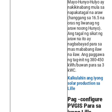
Mayo-Hunyo-Hulyo ay
nakikinabang mula sa
napakatagal na araw
(hanggang sa 16.5 na
oras ng liwanag ng
araw noong Hunyo).
Ang tagal ng sikat ng
araw na ito ay
nagbabayad para sa
mas mababang ilaw
na ilaw. Ang paggawa
ng tag-init ng 380-450
kWh/buwan para sa 3
kWC.
Kalkulahin ang iyong
solar production sa
Lille
Pag -configure
PVGIS Para sa