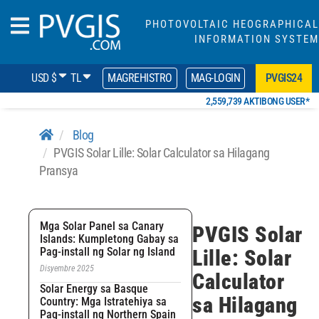
PHOTOVOLTAIC HEOGRAPHICAL
INFORMATION SYSTEM
USD $
TL
MAGREHISTRO
MAG-LOGIN
PVGIS24
2,559,739 AKTIBONG USER*
Blog
PVGIS Solar Lille: Solar Calculator sa Hilagang
Pransya
Mga Solar Panel sa Canary
PVGIS Solar
Islands: Kumpletong Gabay sa
Pag-install ng Solar ng Island
Lille: Solar
Disyembre 2025
Calculator
Solar Energy sa Basque
sa Hilagang
Country: Mga Istratehiya sa
Pag-install ng Northern Spain