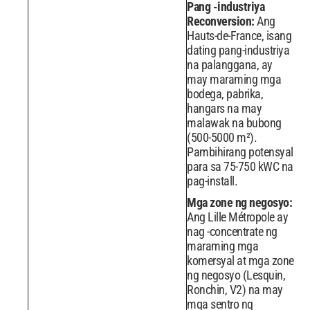
Pang -industriya
Reconversion:
Ang
Hauts-de-France, isang
dating pang-industriya
na palanggana, ay
may maraming mga
bodega, pabrika,
hangars na may
malawak na bubong
(500-5000 m²).
Pambihirang potensyal
para sa 75-750 kWC na
pag-install.
Mga zone ng negosyo:
Ang Lille Métropole ay
nag -concentrate ng
maraming mga
komersyal at mga zone
ng negosyo (Lesquin,
Ronchin, V2) na may
mga sentro ng