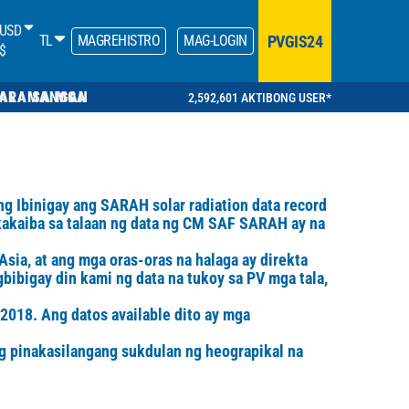
USD
PVGIS24
TL
MAGREHISTRO
MAG-LOGIN
$
RA SA MGA KALAMANGAN
2,592,601 AKTIBONG USER*
g Ibinigay ang SARAH solar radiation data record
kaiba sa talaan ng data ng CM SAF SARAH ay na
sia, at ang mga oras-oras na halaga ay direkta
gbibigay din kami ng data na tukoy sa PV mga tala,
 2018. Ang datos available dito ay mga
ng pinakasilangang sukdulan ng heograpikal na