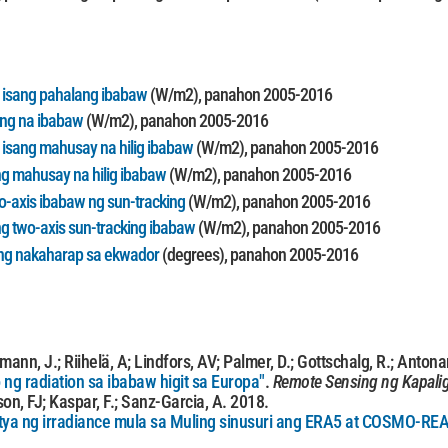
 isang pahalang ibabaw
(W/m2), panahon 2005-2016
ang na ibabaw
(W/m2), panahon 2005-2016
isang mahusay na hilig ibabaw
(W/m2), panahon 2005-2016
ng mahusay na hilig ibabaw
(W/m2), panahon 2005-2016
o-axis ibabaw ng sun-tracking
(W/m2), panahon 2005-2016
g two-axis sun-tracking ibabaw
(W/m2), panahon 2005-2016
ong nakaharap sa ekwador
(degrees), panahon 2005-2016
ntmann, J.; Riihelä, A; Lindfors, AV; Palmer, D.; Gottschalg, R.; Anton
 radiation sa ibabaw higit sa Europa"
.
Remote Sensing ng Kapalig
son, FJ; Kaspar, F.; Sanz-Garcia, A. 2018.
a ng irradiance mula sa Muling sinusuri ang ERA5 at COSMO-REA6 