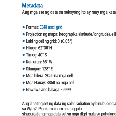
Metadata
Ang mga set ng data sa seksyong ito ay may mga kata
Format:
ESRI ascii grid
Projection ng mapa: heograpikal (latitude/longitude), e
Laki ng cell ng grid: 3' (0.05°)
Hilaga: 62°30' N
Timog: 40° S
Kanluran: 65° W
Silangan: 128° E
Mga hilera: 2050 na mga cell
Mga Hanay: 3860 na mga cell
Nawawalang halaga: -9999
Ang lahat ng set ng data ng solar radiation ay binubuo n
sa W/m2. Pinakamainam na anggulo
sinusukat ang mga data set sa mga digri mula sa pahalan