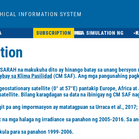
HICAL INFORMATION SYSTEM
SUBSCRIPTION
MGA SIMULATION NG PDF
PA
tion
g SARAH na makukuha dito ay hinango batay sa unang bersyon n
ybay sa Klima Pasilidad
(CM SAF). Ang mga pangunahing pagka
ationary satellite (0° at 57°E) pantakip Europe, Africa at A
satellite. Bilang karagdagan sa data na ibinigay ng CM SAF na
git pa ang impormasyon ay matatagpuan sa Urraca et al., 2017;
at na mga halaga ng irradiance sa panahon ng 2005-2016. Sa a
lkula para sa panahon 1999-2006.