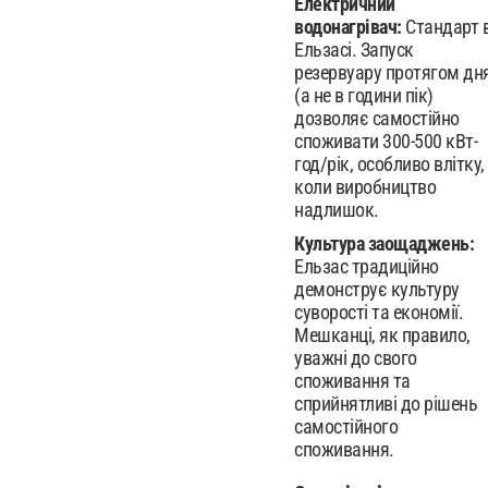
Електричний
водонагрівач:
Стандарт 
Ельзасі. Запуск
резервуару протягом дн
(а не в години пік)
дозволяє самостійно
споживати 300-500 кВт-
год/рік, особливо влітку,
коли виробництво
надлишок.
Культура заощаджень:
Ельзас традиційно
демонструє культуру
суворості та економії.
Мешканці, як правило,
уважні до свого
споживання та
сприйнятливі до рішень
самостійного
споживання.