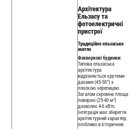
Архітектура
Ельзасу та
фотоелектричні
пристрої
Традиційне ельзаське
житло
Фахверкові будинки:
Типова ельзаська
архітектура
відрізняється крутими
дахами (45-50°) з
плоскою черепицею.
Загалом скромна площа
поверхні (25-40 м²)
дозволяє 4-6 кВтс.
Інтеграція має зберегти
архітектурний характер,
особливо в історичних