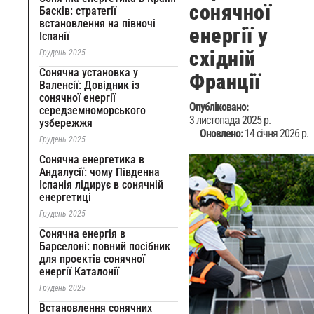
сонячної
Басків: стратегії
встановлення на півночі
енергії у
Іспанії
східній
Грудень 2025
Сонячна установка у
Франції
Валенсії: Довідник із
сонячної енергії
Опубліковано:
середземноморського
3 листопада 2025 р.
узбережжя
Оновлено:
14 січня 2026 р.
Грудень 2025
Сонячна енергетика в
Андалусії: чому Південна
Іспанія лідирує в сонячній
енергетиці
Грудень 2025
Сонячна енергія в
Барселоні: повний посібник
для проектів сонячної
енергії Каталонії
Грудень 2025
Встановлення сонячних