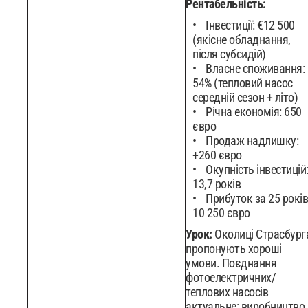
Рентабельність:
Інвестиції: €12 500
(якісне обладнання,
після субсидій)
Власне споживання:
54% (тепловий насос
середній сезон + літо)
Річна економія: 650
євро
Продаж надлишку:
+260 євро
Окупність інвестицій
13,7 років
Прибуток за 25 років
10 250 євро
Урок:
Околиці Страсбург
пропонують хороші
умови. Поєднання
фотоелектричних/
теплових насосів
актуальне: виробництво