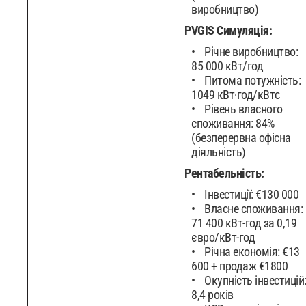
виробництво)
PVGIS Симуляція:
Річне виробництво:
85 000 кВт/год
Питома потужність:
1049 кВт·год/кВтc
Рівень власного
споживання: 84%
(безперервна офісна
діяльність)
Рентабельність:
Інвестиції: €130 000
Власне споживання:
71 400 кВт-год за 0,19
євро/кВт-год
Річна економія: €13
600 + продаж €1800
Окупність інвестицій
8,4 років