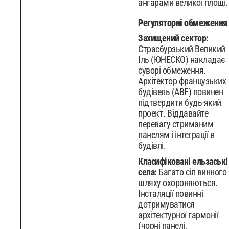
ангарами великої площі.
Регуляторні обмеження
Захищений сектор:
Страсбурзький Великий
Іль (ЮНЕСКО) накладає
суворі обмеження.
Архітектор французьких
будівель (ABF) повинен
підтвердити будь-який
проект. Віддавайте
перевагу стриманим
панелям і інтеграції в
будівлі.
Класифіковані ельзаські
села:
Багато сіл винного
шляху охороняються.
Інсталяції повинні
дотримуватися
архітектурної гармонії
(чорні панелі,