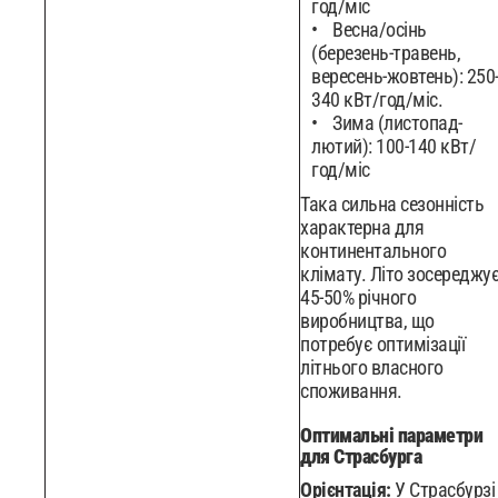
год/міс
Весна/осінь
(березень-травень,
вересень-жовтень): 250
340 кВт/год/міс.
Зима (листопад-
лютий): 100-140 кВт/
год/міс
Така сильна сезонність
характерна для
континентального
клімату. Літо зосереджу
45-50% річного
виробництва, що
потребує оптимізації
літнього власного
споживання.
Оптимальні параметри
для Страсбурга
Орієнтація:
У Страсбурзі