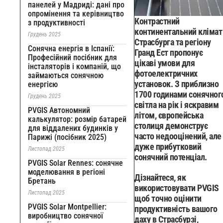
панелей у Мадриді: дані про
опромінення та керівництво
Контрастний
з продуктивності
континентальний клімат
Грудень 2025
Страсбурга та регіону
Сонячна енергія в Іспанії:
Гранд Ест пропонує
Професійний посібник для
цікаві умови для
інсталяторів і компаній, що
фотоелектричних
займаються сонячною
установок. З приблизно
енергією
1700 годинами сонячног
Грудень 2025
світла на рік і яскравим
PVGIS Автономний
літом, європейська
калькулятор: розмір батарей
столиця демонструє
для віддалених будинків у
часто недооцінений, але
Парижі (посібник 2025)
дуже прибутковий
Листопад 2025
сонячний потенціал.
PVGIS Solar Rennes: сонячне
моделювання в регіоні
Дізнайтеся, як
Бретань
використовувати PVGIS
Листопад 2025
щоб точно оцінити
PVGIS Solar Montpellier:
продуктивність вашого
виробництво сонячної
даху в Страсбурзі,