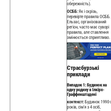
обережність).
ОСББ:
Як і скрізь,
перевірте правила ОСББ.
Ельзас, організований
регіон, часто має суворі
правила, але ставлення
змінюється сприятливо.
Страсбурзькі
приклади
Випадок 1: Будинок на
одну родину в Ілкірх-
Граффенштадені
контекст:
Будинок 1990-
років, сім'я з 4 осіб,