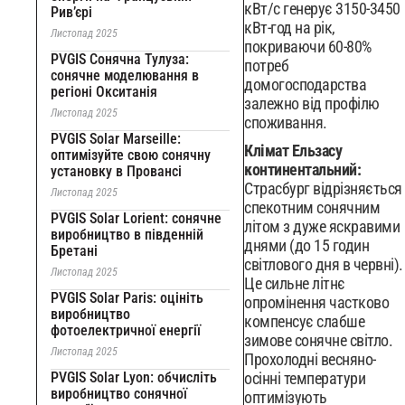
кВт/с генерує 3150-3450
Рив’єрі
кВт-год на рік,
Листопад 2025
покриваючи 60-80%
PVGIS Сонячна Тулуза:
потреб
сонячне моделювання в
домогосподарства
регіоні Окситанія
залежно від профілю
Листопад 2025
споживання.
PVGIS Solar Marseille:
Клімат Ельзасу
оптимізуйте свою сонячну
континентальний:
установку в Провансі
Страсбург відрізняється
Листопад 2025
спекотним сонячним
PVGIS Solar Lorient: сонячне
літом з дуже яскравими
виробництво в південній
днями (до 15 годин
Бретані
світлового дня в червні).
Листопад 2025
Це сильне літнє
PVGIS Solar Paris: оцініть
опромінення частково
виробництво
компенсує слабше
фотоелектричної енергії
зимове сонячне світло.
Листопад 2025
Прохолодні весняно-
PVGIS Solar Lyon: обчисліть
осінні температури
виробництво сонячної
оптимізують