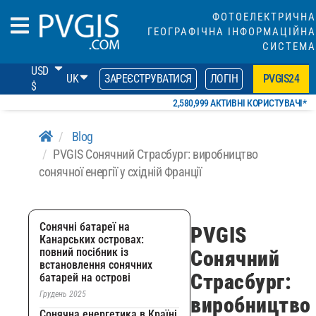
ФОТОЕЛЕКТРИЧНА
ГЕОГРАФІЧНА ІНФОРМАЦІЙНА
СИСТЕМА
USD
UK
ЗАРЕЄСТРУВАТИСЯ
ЛОГІН
PVGIS24
$
2,580,999 АКТИВНІ КОРИСТУВАЧІ*
Blog
PVGIS Сонячний Страсбург: виробництво
сонячної енергії у східній Франції
Сонячні батареї на
PVGIS
Канарських островах:
повний посібник із
Сонячний
встановлення сонячних
Страсбург:
батарей на острові
Грудень 2025
виробництво
Сонячна енергетика в Країні