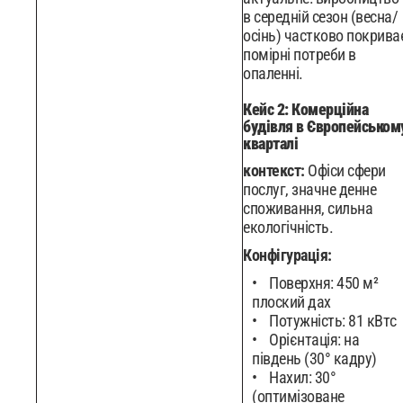
в середній сезон (весна/
осінь) частково покрива
помірні потреби в
опаленні.
Кейс 2: Комерційна
будівля в Європейськом
кварталі
контекст:
Офіси сфери
послуг, значне денне
споживання, сильна
екологічність.
Конфігурація:
Поверхня: 450 м²
плоский дах
Потужність: 81 кВтc
Орієнтація: на
південь (30° кадру)
Нахил: 30°
(оптимізоване