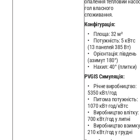
опалення тепловий насос
гол власного
споживання.
Конфігурація:
Площа: 32 м²
Потужність: 5 кВтc
(13 панелей 385 Вт)
Орієнтація: південь
(азимут 180°)
Нахил: 40° (плитки)
PVGIS Симуляція:
Річне виробництво:
5350 кВт/год
Питома потужність:
1070 кВт·год/кВтc
Виробництво влітку:
700 кВт/год у липні
Виробництво взимку
210 кВт/год у грудні