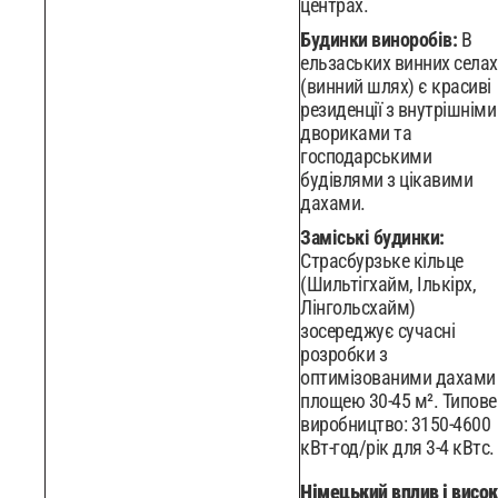
центрах.
Будинки виноробів:
В
ельзаських винних селах
(винний шлях) є красиві
резиденції з внутрішніми
двориками та
господарськими
будівлями з цікавими
дахами.
Заміські будинки:
Страсбурзьке кільце
(Шильтігхайм, Ількірх,
Лінгольсхайм)
зосереджує сучасні
розробки з
оптимізованими дахами
площею 30-45 м². Типове
виробництво: 3150-4600
кВт-год/рік для 3-4 кВтc.
Німецький вплив і висок