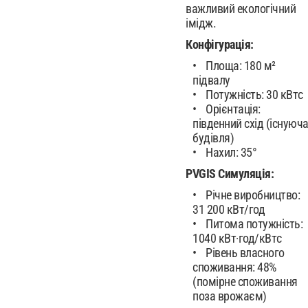
важливий екологічний
імідж.
Конфігурація:
Площа: 180 м²
підвалу
Потужність: 30 кВтc
Орієнтація:
південний схід (існуюч
будівля)
Нахил: 35°
PVGIS Симуляція:
Річне виробництво:
31 200 кВт/год
Питома потужність:
1040 кВт·год/кВтc
Рівень власного
споживання: 48%
(помірне споживання
поза врожаєм)