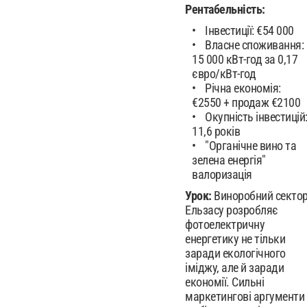
Рентабельність:
Інвестиції: €54 000
Власне споживання:
15 000 кВт-год за 0,17
євро/кВт-год
Річна економія:
€2550 + продаж €2100
Окупність інвестицій
11,6 років
"Органічне вино та
зелена енергія"
валоризація
Урок:
Виноробний секто
Ельзасу розробляє
фотоелектричну
енергетику не тільки
заради екологічного
іміджу, але й заради
економії. Сильні
маркетингові аргументи