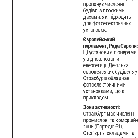
пропонує численні
будівлі з плоскими
дахами, які підходять
для фотоелектричних
установок.
Європейський
парламент, Рада Європи:
Ці установи є піонерами
у відновлюваній
енергетиці. Декілька
європейських будівель у
Страсбурзі обладнані
фотоелектричними
установками, що є
прикладом.
Зони активності:
Страсбург має численні
промислові та комерційн
зони (Порт-дю-Рін,
Отеп’єр) зі складами та