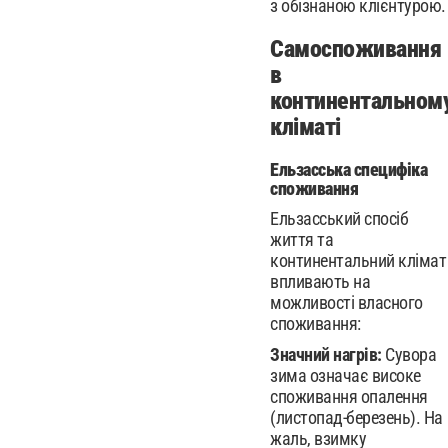
з обізнаною клієнтурою.
Самоспоживання
в
континентальном
кліматі
Ельзасська специфіка
споживання
Ельзасський спосіб
життя та
континентальний клімат
впливають на
можливості власного
споживання:
Значний нагрів:
Сувора
зима означає високе
споживання опалення
(листопад-березень). На
жаль, взимку