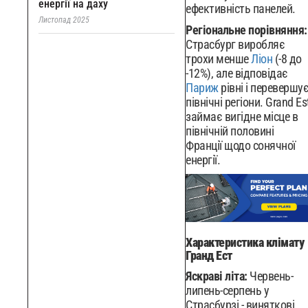
енергії на даху
ефективність панелей.
Листопад 2025
Регіональне порівняння:
Страсбург виробляє
трохи менше
Ліон
(-8 до
-12%), але відповідає
Париж
рівні і перевершу
північні регіони. Grand Es
займає вигідне місце в
північній половині
Франції щодо сонячної
енергії.
Характеристика клімату
Гранд Ест
Яскраві літа:
Червень-
липень-серпень у
Страсбурзі - виняткові