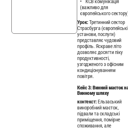
КСВ комунікація
(важливо для
європейського сектору
Урок:
Третинний сектор
Страсбурга (європейські
установи, послуги)
представляє чудовий
профіль. Яскраве літо
дозволяє досягти піку
продуктивності,
узгодженого з офісним
кондиціонуванням
повітря.
Кейс 3: Винний маєток н
Винному шляху
контекст:
Ельзаський
виноробний маєток,
підвали та складські
приміщення, помірне
споживання, але