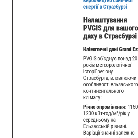
виробництво сонячної
енергії в Страсбурзі
Налаштування
PVGIS для вашого
даху в Страсбурзі
Кліматичні дані Grand Es
PVGIS об’єднує понад 20
років метеорологічної
історії регіону
Страсбурга, вловлюючи
особливості ельзаського
континентального
клімату:
Річне опромінення:
1150
1200 кВт-год/м²/рік у
середньому на
Ельзасській рівнині.
Варіації значні залежно