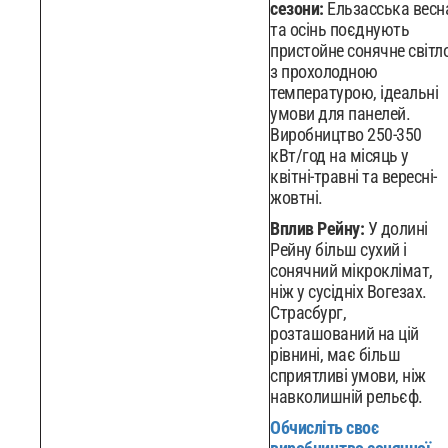
сезони:
Ельзасська весн
та осінь поєднують
пристойне сонячне світл
з прохолодною
температурою, ідеальні
умови для панелей.
Виробництво 250-350
кВт/год на місяць у
квітні-травні та вересні-
жовтні.
Вплив Рейну:
У долині
Рейну більш сухий і
сонячний мікроклімат,
ніж у сусідніх Вогезах.
Страсбург,
розташований на цій
рівнині, має більш
сприятливі умови, ніж
навколишній рельєф.
Обчисліть своє