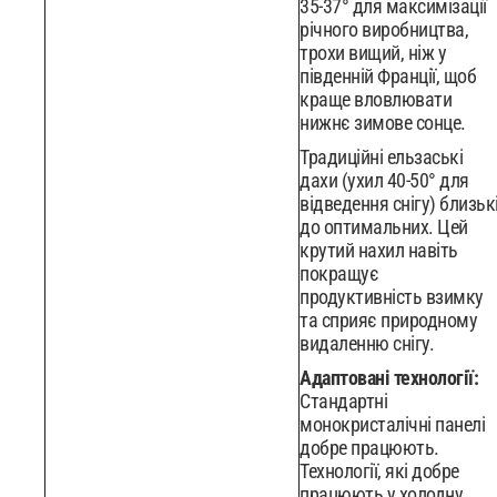
35-37° для максимізації
річного виробництва,
трохи вищий, ніж у
південній Франції, щоб
краще вловлювати
нижнє зимове сонце.
Традиційні ельзаські
дахи (ухил 40-50° для
відведення снігу) близьк
до оптимальних. Цей
крутий нахил навіть
покращує
продуктивність взимку
та сприяє природному
видаленню снігу.
Адаптовані технології:
Стандартні
монокристалічні панелі
добре працюють.
Технології, які добре
працюють у холодну