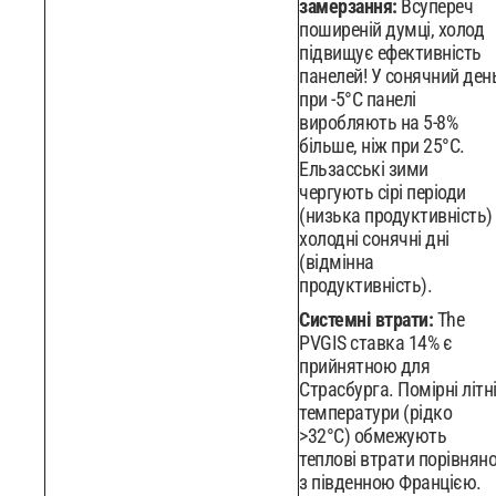
замерзання:
Всупереч
поширеній думці, холод
підвищує ефективність
панелей! У сонячний ден
при -5°C панелі
виробляють на 5-8%
більше, ніж при 25°C.
Ельзасські зими
чергують сірі періоди
(низька продуктивність) 
холодні сонячні дні
(відмінна
продуктивність).
Системні втрати:
The
PVGIS ставка 14% є
прийнятною для
Страсбурга. Помірні літн
температури (рідко
>32°C) обмежують
теплові втрати порівнян
з південною Францією.