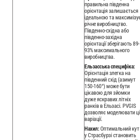
правильна південна
орієнтація залишається
ідеальною та максимізу
річне виробництво.
Південно-східна або
південно-західна
орієнтації зберігають 89-
93% максимального
виробництва.
Ельзасська специфіка:
Орієнтація злегка на
південний схід (азимут
150-160°) може бути
цікавою для зйомки
дуже яскравих літніх
ранків в Ельзасі. PVGIS
дозволяє моделювати ці
варіації.
Нахил:
Оптимальний кут
у Страсбурзі становить