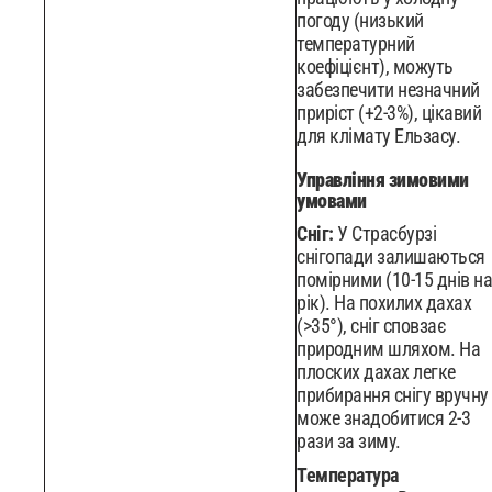
погоду (низький
температурний
коефіцієнт), можуть
забезпечити незначний
приріст (+2-3%), цікавий
для клімату Ельзасу.
Управління зимовими
умовами
Сніг:
У Страсбурзі
снігопади залишаються
помірними (10-15 днів на
рік). На похилих дахах
(>35°), сніг сповзає
природним шляхом. На
плоских дахах легке
прибирання снігу вручну
може знадобитися 2-3
рази за зиму.
Температура