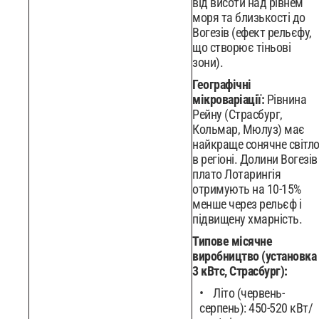
від висоти над рівнем
моря та близькості до
Вогезів (ефект рельєфу,
що створює тіньові
зони).
Географічні
мікроваріації:
Рівнина
Рейну (Страсбург,
Кольмар, Мюлуз) має
найкраще сонячне світл
в регіоні. Долини Вогезів 
плато Лотарингія
отримують на 10-15%
менше через рельєф і
підвищену хмарність.
Типове місячне
виробництво (установка
3 кВтc, Страсбург):
Літо (червень-
серпень): 450-520 кВт/