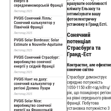
енергії в
врахувати особливості
середземноморській Франції
клімату Ельзасу та
Листопад 2025
оптимізувати вашу
PVGIS Сонячний Лілль:
фотоелектричну
Сонячний калькулятор у
установку в Гранд Есті.
Північній Франції
Листопад 2025
Сонячний
PVGIS Solar Bordeaux: Solar
потенціал
Estimate в Nouvelle-Aquitaine
Страсбурга та
Листопад 2025
Гранд-Ест
PVGIS Сонячний Страсбург:
виробництво сонячної
Контрастне, але ефектн
енергії у східній Франції
сонячне світло
Листопад 2025
Страсбург демонструє
PVGIS Нант на даху:
середню потужність
сонячний калькулятор у
1050-1150 кВт-год/кВтц/
регіоні Долина Луари
рік, що позиціонує регіон
Листопад 2025
на рівні середнього рівн
PVGIS Solar Nice:
Франції. Побутова
виробництво сонячної
установка потужністю 3
енергії на Французькій