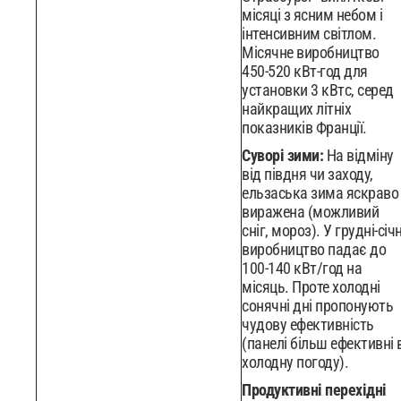
місяці з ясним небом і
інтенсивним світлом.
Місячне виробництво
450-520 кВт-год для
установки 3 кВтc, серед
найкращих літніх
показників Франції.
Суворі зими:
На відміну
від півдня чи заходу,
ельзаська зима яскраво
виражена (можливий
сніг, мороз). У грудні-січн
виробництво падає до
100-140 кВт/год на
місяць. Проте холодні
сонячні дні пропонують
чудову ефективність
(панелі більш ефективні 
холодну погоду).
Продуктивні перехідні