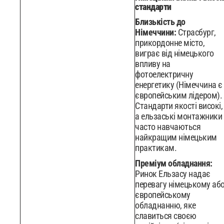
стандарти
Близькість до
Німеччини:
Страсбург,
прикордонне місто,
виграє від німецького
впливу на
фотоелектричну
енергетику (Німеччина є
європейським лідером).
Стандарти якості високі,
а ельзаські монтажники
часто навчаються
найкращим німецьким
практикам.
Преміум обладнання:
Ринок Ельзасу надає
перевагу німецькому аб
європейському
обладнанню, яке
славиться своєю