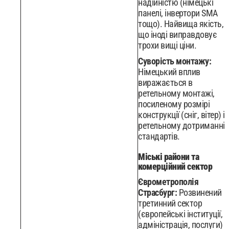
надійністю (німецькі
панелі, інвертори SMA
тощо). Найвища якість,
що іноді виправдовує
трохи вищі ціни.
Суворість монтажу:
Німецький вплив
виражається в
ретельному монтажі,
посиленому розмірі
конструкції (сніг, вітер) і
ретельному дотриманні
стандартів.
Міські райони та
комерційний сектор
Єврометрополія
Страсбург:
Розвинений
третинний сектор
(європейські інституції,
адміністрація, послуги)