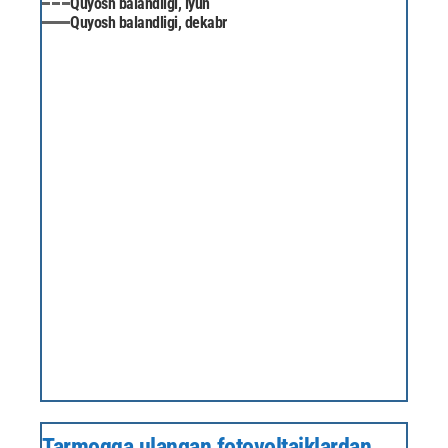
Quyosh balandligi, iyun
Quyosh balandligi, dekabr
Tarmoqqa ulangan fotovoltaiklardan