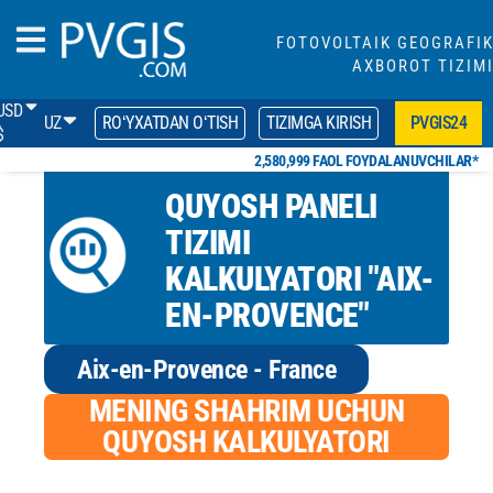
FOTOVOLTAIK GEOGRAFI
AXBOROT TIZIM
USD
UZ
ROʻYXATDAN OʻTISH
TIZIMGA KIRISH
PVGIS24
$
2,580,999 FAOL FOYDALANUVCHILAR*
QUYOSH PANELI
TIZIMI
KALKULYATORI "AIX-
EN-PROVENCE"
Aix-en-Provence - France
MENING SHAHRIM UCHUN
QUYOSH KALKULYATORI