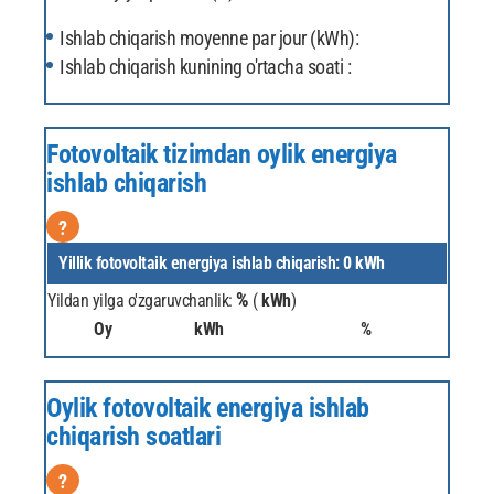
Ishlab chiqarish moyenne par jour (kWh):
Ishlab chiqarish kunining o'rtacha soati :
Fotovoltaik tizimdan oylik energiya
ishlab chiqarish
?
Yillik fotovoltaik energiya ishlab chiqarish:
0
kWh
%
Yildan yilga o'zgaruvchanlik:
(
kWh
)
Oy
kWh
%
Oylik fotovoltaik energiya ishlab
chiqarish soatlari
?