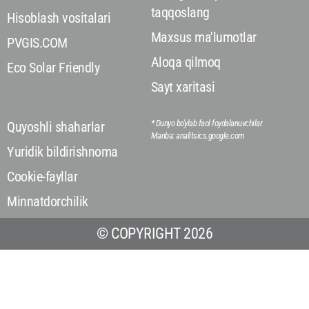
taqqoslang
Hisoblash vositalari
Maxsus ma'lumotlar
PVGIS.COM
Aloqa qilmoq
Eco Solar Friendly
Sayt xaritasi
* Dunyo bo'ylab faol foydalanuvchilar
Quyoshli shaharlar
Manba: analitsics.google.com
Yuridik bildirishnoma
Cookie-fayllar
Minnatdorchilik
© COPYRIGHT 2026