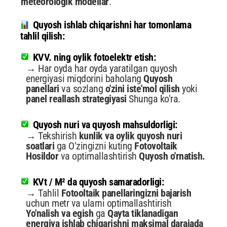
meteorologik modellar
.
Quyosh ishlab chiqarishni har tomonlama
tahlil qilish:
KVV. ning oylik fotoelektr etish:
→ Har oyda har oyda yaratilgan quyosh
energiyasi miqdorini baholang
Quyosh
panellari
va sozlang
o'zini iste'mol qilish
yoki
panel reallash strategiyasi
Shunga ko'ra.
Quyosh nuri va quyosh mahsuldorligi:
→ Tekshirish
kunlik va oylik quyosh nuri
soatlari
ga O'zingizni kuting
Fotovoltaik
Hosildor
va optimallashtirish
Quyosh o'rnatish.
KVt / M² da quyosh samaradorligi:
→ Tahlil
Fotooltaik panellaringizni bajarish
uchun metr va ularni optimallashtirish
Yo'nalish va egish
ga
Qayta tiklanadigan
energiya ishlab chiqarishni maksimal darajada