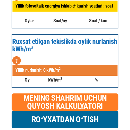
Yillik fotovoltaik energiya ishlab chiqarish soatlari:
soat
Oylar
Soat/oy
Soat / kun
Ruxsat etilgan tekislikda oylik nurlanish
kWh/m²
?
2
Yillik nurlanish:
0
kWh/m
2
Oy
kWh/m
%
MENING SHAHRIM UCHUN
QUYOSH KALKULYATORI
ROʻYXATDAN OʻTISH