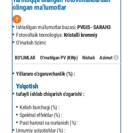
olingan ma'lumotlar
?
Ishlatilgan ma'lumotlar bazasi:
PVGIS- SARAH3
Fotovoltaik texnologiya:
Kristalli kremniy
O'rnatish tizimi:
BO'LIMLAR
O'rnatilgan PV
(KWp)
Nishab
Azimut
Yillararo o'zgaruvchanlik (%) :
Yo'qotish
tufayli ishlab chiqarish o'zgarishi :
Kelish burchagi (%) :
Spektral effektlar (%) :
Past harorat va nurlanish (%) :
Umumiy yo'qotishlar (%) :