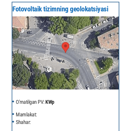
Fotovoltaik tizimning geolokatsiyasi
O'rnatilgan PV:
KWp
Mamlakat:
Shahar: