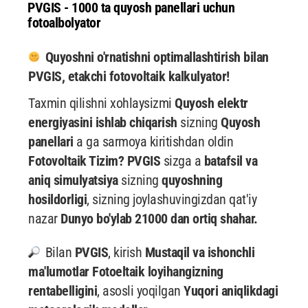
PVGIS - 1000 ta quyosh panellari uchun
fotoalbolyator
Quyoshni o'rnatishni optimallashtirish bilan
PVGIS, etakchi fotovoltaik kalkulyator!
Taxmin qilishni xohlaysizmi
Quyosh elektr
energiyasini ishlab chiqarish
sizning
Quyosh
panellari
a ga sarmoya kiritishdan oldin
Fotovoltaik Tizim? PVGIS
sizga a
batafsil va
aniq simulyatsiya
sizning
quyoshning
hosildorligi
, sizning joylashuvingizdan qat'iy
nazar
Dunyo bo'ylab 21000 dan ortiq shahar.
Bilan
PVGIS
, kirish
Mustaqil va ishonchli
ma'lumotlar
Fotoeltaik loyihangizning
rentabelligini
, asosli yoqilgan
Yuqori aniqlikdagi