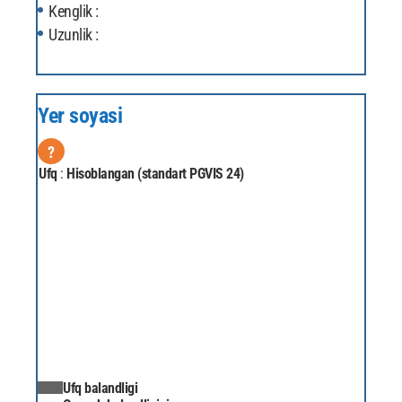
Kenglik :
Uzunlik :
Yer soyasi
?
Ufq
:
Hisoblangan (standart PGVIS 24)
Ufq balandligi