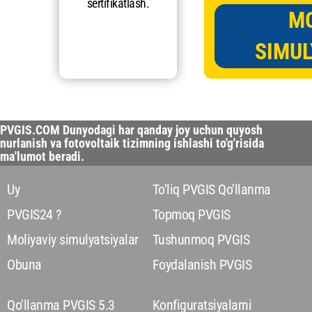
sertifikatlash.
MO
SIMUL
PVGIS.COM Dunyodagi har qanday joy uchun quyosh
nurlanish va fotovoltaik tizimning ishlashi to'g'risida
ma'lumot beradi.
Uy
To'liq PVGIS Qo'llanma
PVGIS24 ?
Topmoq PVGIS
Moliyaviy simulyatsiyalar
Tushunmoq PVGIS
Obuna
Foydalanish PVGIS
Qo'llanma PVGIS 5.3
Konfiguratsiyalarni