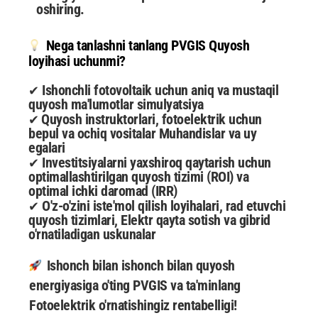
oshiring.
Nega tanlashni tanlang PVGIS Quyosh
loyihasi uchunmi?
Ishonchli fotovoltaik uchun aniq va mustaqil
✔
quyosh ma'lumotlar simulyatsiya
Quyosh instruktorlari, fotoelektrik uchun
✔
bepul va ochiq vositalar Muhandislar va uy
egalari
Investitsiyalarni yaxshiroq qaytarish uchun
✔
optimallashtirilgan quyosh tizimi (ROI) va
optimal ichki daromad (IRR)
O'z-o'zini iste'mol qilish loyihalari, rad etuvchi
✔
quyosh tizimlari, Elektr qayta sotish va gibrid
o'rnatiladigan uskunalar
Ishonch bilan ishonch bilan quyosh
energiyasiga o'ting PVGIS va ta'minlang
Fotoelektrik o'rnatishingiz rentabelligi!