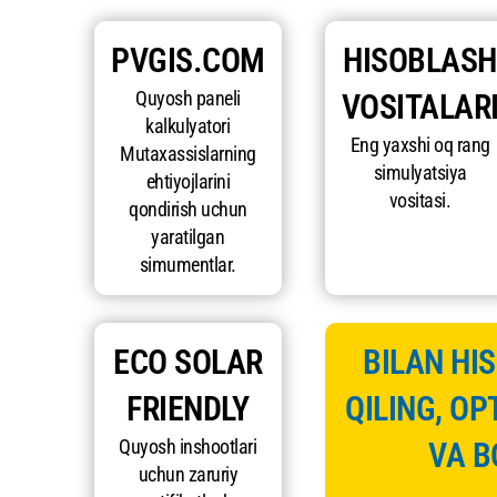
PVGIS.COM
HISOBLASH
Quyosh paneli
VOSITALAR
kalkulyatori
Eng yaxshi oq rang
Mutaxassislarning
simulyatsiya
ehtiyojlarini
vositasi.
qondirish uchun
yaratilgan
simumentlar.
ECO SOLAR
BILAN HI
FRIENDLY
QILING, O
Quyosh inshootlari
VA B
uchun zaruriy