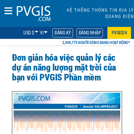
HỆ THỐNG THÔNG TIN ĐỊA LÝ
QUANG ĐIỆN
USD $
VI
ĐĂNG KÝ
ĐĂNG NHẬP
PVGIS24
2,569,775 NGƯỜI DÙNG ĐANG HOẠT ĐỘNG*
Đơn giản hóa việc quản lý các
dự án năng lượng mặt trời của
bạn với PVGIS Phần mềm