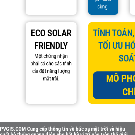
cùng.
ECO SOLAR
TÍNH TOÁN
FRIENDLY
TỐI ƯU H
Một chứng nhận
SOÁ
phải có cho các trình
cài đặt năng lượng
MÔ PH
mặt trời.
CH
PVGIS.COM Cung cấp thông tin về bức xạ mặt trời và hiệu
suất hệ thống quang điện cho bất kỳ vị trí nào trên thế giới.