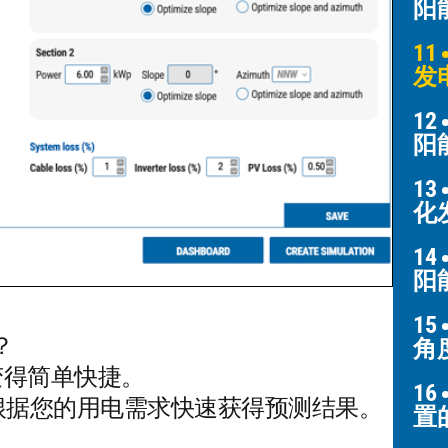
阳
11
发
12
阳
13
化
14
阳
15
？
角
量变得简单快捷。
16
 根据您的用电需求快速获得预测结果。
置