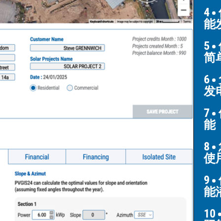
4
能
5
简
6
发
7
能
8
使用
9
能
10