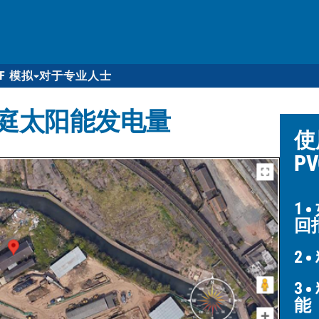
DF 模拟
对于专业人士
的家庭太阳能发电量
使
P
1
回
2
3
能