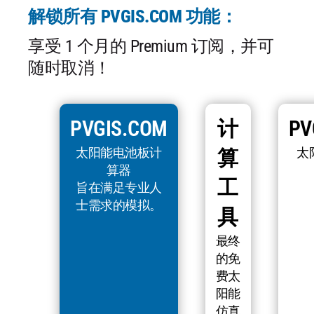
解锁所有 PVGIS.COM 功能：
享受 1 个月的 Premium 订阅，并可
随时取消！
PVGIS.COM
计
PV
太阳能电池板计
太
算
算器
工
旨在满足专业人
士需求的模拟。
具
最终
的免
费太
阳能
仿真