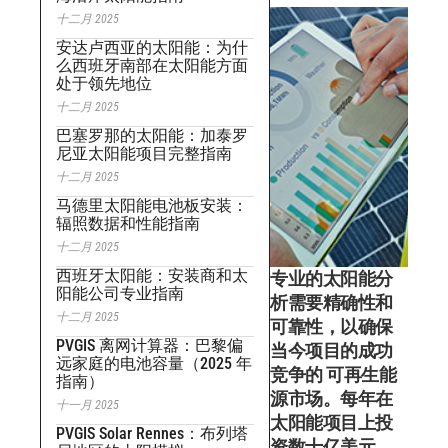
十二月 2025
安达卢西亚的太阳能：为什
么西班牙南部在太阳能方面
处于领先地位
十二月 2025
巴塞罗那的太阳能：加泰罗
尼亚太阳能项目完整指南
十二月 2025
马德里太阳能电池板安装：
辐照数据和性能指南
十二月 2025
西班牙太阳能：安装商和太
专业的太阳能分
阳能公司专业指南
析需要精确性和
十二月 2025
可靠性，以确保
PVGIS 离网计算器：巴黎偏
当今项目的成功
远家庭的电池容量（2025 年
竞争的 可再生能
指南）
源市场。每年在
十一月 2025
太阳能项目上投
PVGIS Solar Rennes：布列塔
资数十亿美元，