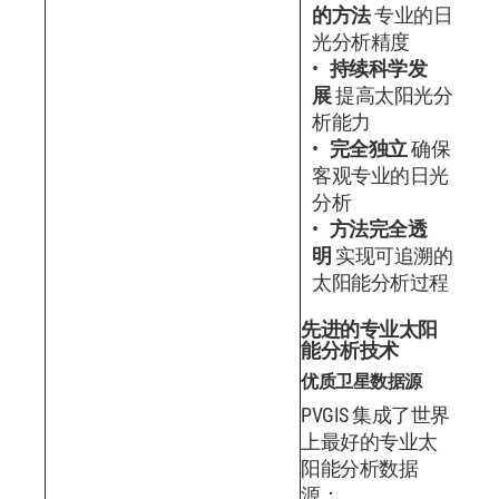
的方法
专业的日
光分析精度
持续科学发
展
提高太阳光分
析能力
完全独立
确保
客观专业的日光
分析
方法完全透
明
实现可追溯的
太阳能分析过程
先进的专业太阳
能分析技术
优质卫星数据源
PVGIS 集成了世界
上最好的专业太
阳能分析数据
源：