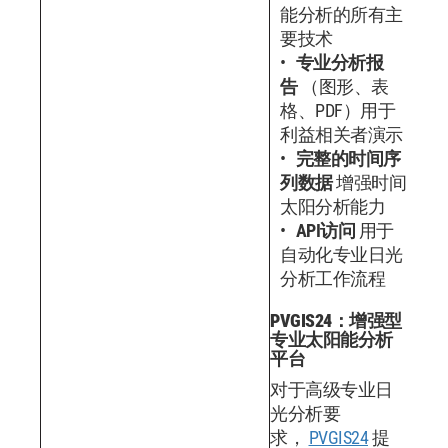
能分析的所有主
要技术
专业分析报
告
（图形、表
格、PDF）用于
利益相关者演示
完整的时间序
列数据
增强时间
太阳分析能力
API访问
用于
自动化专业日光
分析工作流程
PVGIS24：增强型
专业太阳能分析
平台
对于高级专业日
光分析要
求，
PVGIS24
提