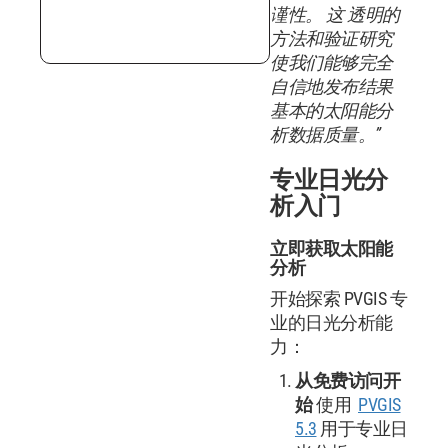
谨性。 这 透明的
方法和验证研究
使我们能够完全
自信地发布结果
基本的太阳能分
析数据质量。”
专业日光分
析入门
立即获取太阳能
分析
开始探索 PVGIS 专
业的日光分析能
力：
从免费访问开
始
使用
PVGIS
5.3
用于专业日