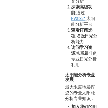
光分析
探索高级功
能
通过
PVGIS24
太阳
能分析平台
查看订阅选
项
增强日光分
析能力
访问学习资
源
实现最佳的
专业日光分析
利用
太阳能分析专业
发展
最大限度地发挥
您的专业太阳能
分析专业知识：
加入我们的用