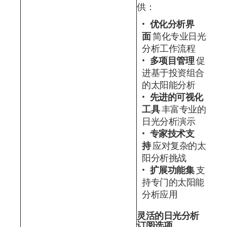
供：
优化分析界
面
简化专业日光
分析工作流程
多项目管理
促
进基于投资组合
的太阳能分析
先进的可视化
工具
丰富专业的
日光分析演示
专家技术支
持
应对复杂的太
阳分析挑战
扩展功能集
支
持专门的太阳能
分析应用
灵活的日光分析
订阅选项