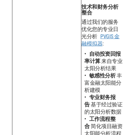
技术和财务分析
整合
通过我们的服务
优化您的专业日
光分析
PVGIS 金
融模拟器
:
自动投资回报
率计算
来自专业
太阳分析结果
敏感性分析
丰
富金融太阳能分
析建模
专业财务报
告
基于经过验证
的太阳分析数据
工作流程整
合
简化项目融资
太阳能分析流程