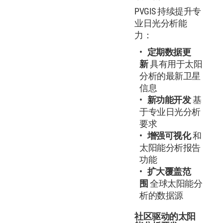
PVGIS 持续提升专
业日光分析能
力：
定期数据更
新
具有用于太阳
分析的最新卫星
信息
新功能开发
基
于专业日光分析
要求
增强可视化
和
太阳能分析报告
功能
扩大覆盖范
围
全球太阳能分
析的数据源
社区驱动的太阳