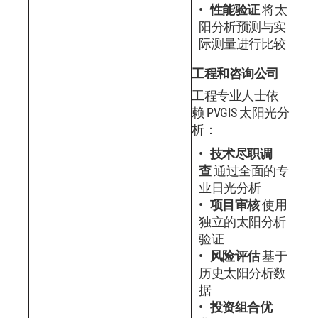
性能验证
将太
阳分析预测与实
际测量进行比较
工程和咨询公司
工程专业人士依
赖 PVGIS 太阳光分
析：
技术尽职调
查
通过全面的专
业日光分析
项目审核
使用
独立的太阳分析
验证
风险评估
基于
历史太阳分析数
据
投资组合优