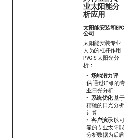
业太阳能分
析应用
太阳能安装和EPC
公司
太阳能安装专业
人员的杠杆作用
PVGIS 太阳光分
析：
场地潜力评
估
通过详细的专
业日光分析
系统优化
基于
精确的日光分析
计算
客户演示
以可
靠的专业太阳能
分析数据为后盾