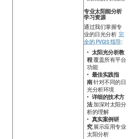
专业太阳能分析
学习资源
通过我们掌握专
业的日光分析
完
全的 PVGIS 指导
:
太阳光分析教
程
覆盖所有平台
功能
最佳实践指
南
针对不同的日
光分析环境
详细的技术方
法
加深对太阳分
析的理解
真实案例研
究
展示应用专业
太阳分析