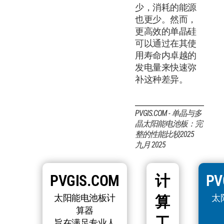
少，消耗的能源
也更少。然而，
更高效的单晶硅
可以通过在其使
用寿命内卓越的
发电量来快速弥
补这种差异。
PVGIS.COM - 单晶与多
晶太阳能电池板：完
整的性能比较2025
九月 2025
PVGIS.COM
计
PV
太阳能电池板计
太
算
算器
工
旨在满足专业人