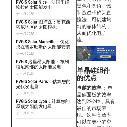
PVGIS Solar Nice：法国里维
黑色和圆角。该
埃拉的太阳能发电
制造过程称为直
十一月 2025
拉法，可创建均
PVGIS Solar 图卢兹：奥克西
匀的晶体结构，
塔尼地区的太阳模拟
从而优化电子
十一月 2025
流。
PVGIS Solar Marseille：优化
您在普罗旺斯的太阳能安装
十一月 2025
PVGIS 洛里昂太阳能：布列
塔尼南部的太阳能发电
单晶硅组件
十一月 2025
的优点
PVGIS Solar Paris：估算您的
光伏发电量
卓越的效率：
单
十一月 2025
晶硅面板的效率
达到22-24%，具有
PVGIS Solar Lyon：计算您的
屋顶太阳能发电量
最佳的市场表
十一月 2025
现。这种高效率
可以在更小的空