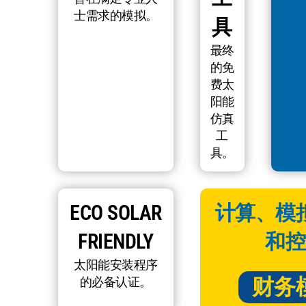
士需求的模拟。
具
最终
的免
费太
阳能
仿真
工
具。
ECO SOLAR
计算、模
FRIENDLY
和控
太阳能安装程序
财务
的必备认证。