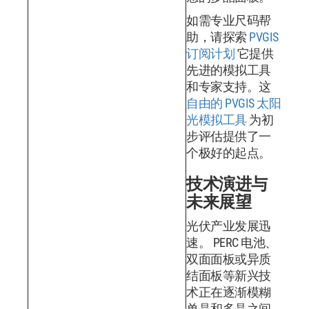
如需专业尺码帮
助，请探索
PVGIS
订阅计划
它提供
先进的模拟工具
和专家支持。这
自由的 PVGIS 太阳
光模拟工具
为初
步评估提供了一
个极好的起点。
技术演进与
未来展望
光伏产业发展迅
速。 PERC 电池、
双面面板或异质
结面板等新兴技
术正在逐渐模糊
单晶和多晶之间