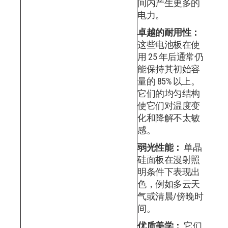
间内产生更多的
电力。
卓越的耐用性：
这些电池板在使
用 25 年后通常仍
能保持其初始容
量的 85% 以上。
它们的均匀结构
使它们对温度变
化和降解不太敏
感。
弱光性能：
单晶
硅面板在漫射照
明条件下表现出
色，例如多云天
气或清晨/傍晚时
间。
优质美学：
它们