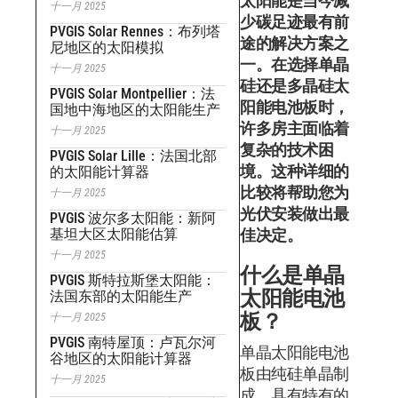
太阳能是当今减
十一月 2025
少碳足迹最有前
PVGIS Solar Rennes：布列塔
途的解决方案之
尼地区的太阳模拟
一。在选择单晶
十一月 2025
硅还是多晶硅太
PVGIS Solar Montpellier：法
阳能电池板时，
国地中海地区的太阳能生产
许多房主面临着
十一月 2025
复杂的技术困
PVGIS Solar Lille：法国北部
境。这种详细的
的太阳能计算器
比较将帮助您为
十一月 2025
光伏安装做出最
PVGIS 波尔多太阳能：新阿
基坦大区太阳能估算
佳决定。
十一月 2025
什么是单晶
PVGIS 斯特拉斯堡太阳能：
太阳能电池
法国东部的太阳能生产
板？
十一月 2025
PVGIS 南特屋顶：卢瓦尔河
单晶太阳能电池
谷地区的太阳能计算器
板由纯硅单晶制
十一月 2025
成，具有特有的