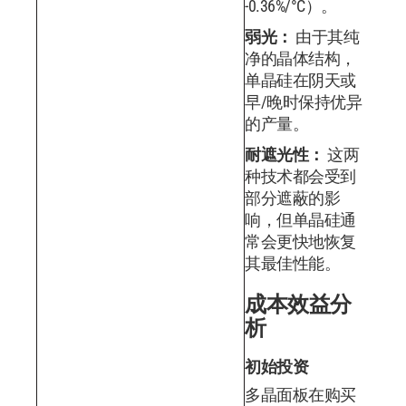
-0.36%/°C）。
弱光：
由于其纯
净的晶体结构，
单晶硅在阴天或
早/晚时保持优异
的产量。
耐遮光性：
这两
种技术都会受到
部分遮蔽的影
响，但单晶硅通
常会更快地恢复
其最佳性能。
成本效益分
析
初始投资
多晶面板在购买