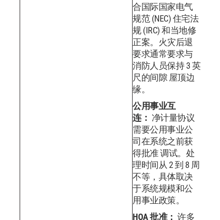
合国际国家电气
规范 (NEC) 住宅法
规 (IRC) 和当地修
正案。火灾后退
要求通常要求与
消防人员保持 3 英
尺的间隙 屋顶边
缘。
公用事业互
连：
净计量协议
需要公用事业公
司在系统之前获
得批准 调试。处
理时间从 2 到 8 周
不等，具体取决
于系统规模和公
用事业政策。
HOA 批准：
许多