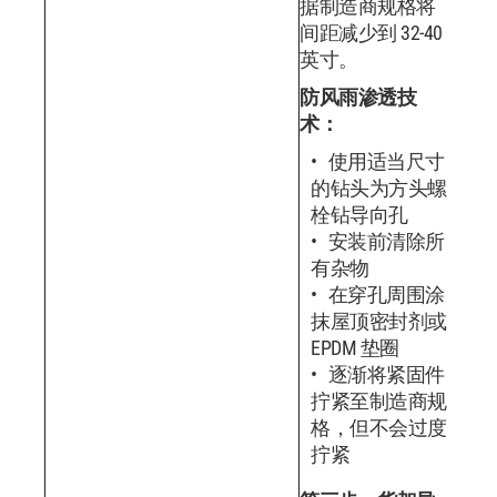
据制造商规格将
间距减少到 32-40
英寸。
防风雨渗透技
术：
使用适当尺寸
的钻头为方头螺
栓钻导向孔
安装前清除所
有杂物
在穿孔周围涂
抹屋顶密封剂或
EPDM 垫圈
逐渐将紧固件
拧紧至制造商规
格，但不会过度
拧紧