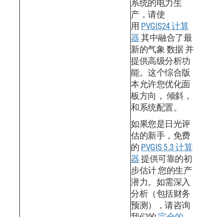
系统的电力生
产，请使
用
PVGIS24 计算
器
其中融合了最
新的气象 数据 并
提供高级分析功
能。这个综合版
本允许您优化面
板方向， 倾斜，
和系统配置。
如果您是日光评
估的新手，免费
的
PVGIS 5.3 计算
器
提供可靠的初
步估计 您的生产
潜力。如需深入
分析（包括财务
预测），请咨询
我们的
完全的