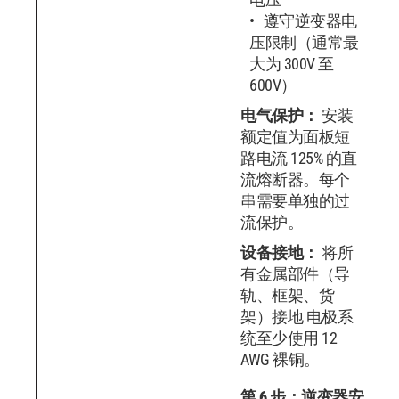
遵守逆变器电
压限制（通常最
大为 300V 至
600V）
电气保护：
安装
额定值为面板短
路电流 125% 的直
流熔断器。每个
串需要单独的过
流保护。
设备接地：
将所
有金属部件（导
轨、框架、货
架）接地 电极系
统至少使用 12
AWG 裸铜。
第 6 步：逆变器安