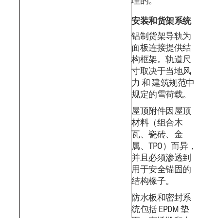
理的。
安装和货架系统
铝制货架导轨为
面板连接提供结
构框架。轨道尺
寸取决于当地风
力 和 建筑规范中
规定的雪荷载。
屋顶附件因屋顶
材料（组合木
瓦、瓷砖、金
属、TPO）而异，
并且必须渗透到
用于安全锚固的
结构椽子。
防水板和密封系
统包括 EPDM 垫