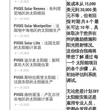
十一月 2025
装成本从 15,000
PVGIS Solar Rennes：布列塔
美元到 30,000 美
尼地区的太阳模拟
元不等，但有回
十一月 2025
报 时期 共 6 个 最
PVGIS Solar Montpellier：法
长可达 10 年，具
国地中海地区的太阳能生产
体取决于您所在
十一月 2025
州的激励措施和
PVGIS Solar Lille：法国北部
阳光照射情况。
的太阳能计算器
这份综合指南将
十一月 2025
带您了解 通过 每
PVGIS 波尔多太阳能：新阿
一个 太阳能项目
基坦大区太阳能估算
的各个步骤，从
十一月 2025
初始评估到系统
PVGIS 斯特拉斯堡太阳能：
调试。
法国东部的太阳能生产
十一月 2025
无论您是计划 DIY
PVGIS 南特屋顶：卢瓦尔河
太阳能安装还是
谷地区的太阳能计算器
雇用专业人员，
十一月 2025
您都会发现必要