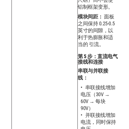
铝制框架变形。
模块间距：
面板
之间保持 0.25-0.5
英寸的间隙，以
利于热膨胀和适
当的 引流。
第 5 步：直流电气
接线和连接
串联与并联接
线：
串联接线增加
电压（30V →
60V → 每块
90V）
并联接线增加
电流，同时保持
电压