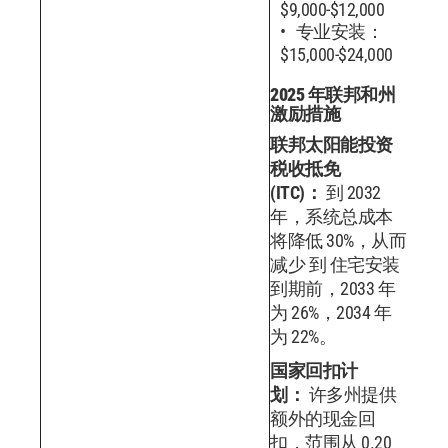
$9,000-$12,000
专业安装：
$15,000-$24,000
2025 年联邦和州
激励措施
联邦太阳能投资
税收抵免
(ITC)：
到 2032
年，系统总成本
将降低 30%，从而
减少 到 住宅安装
到期前，2033 年
为 26%，2034 年
为 22%。
国家回扣计
划：
许多州提供
额外的现金回
扣，范围从 0.20