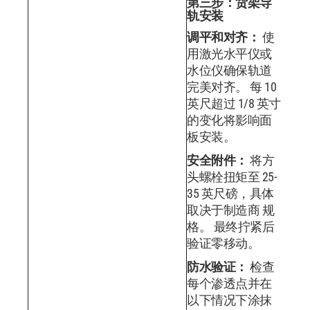
第三步：货架导
轨安装
调平和对齐：
使
用激光水平仪或
水位仪确保轨道
完美对齐。 每 10
英尺超过 1/8 英寸
的变化将影响面
板安装。
安全附件：
将方
头螺栓扭矩至 25-
35 英尺磅，具体
取决于制造商 规
格。 最终拧紧后
验证零移动。
防水验证：
检查
每个渗透点并在
以下情况下涂抹