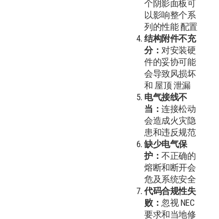
个阴影面板可
以影响整个系
列的性能 配置
结构附件不充
分：
对安装硬
件的妥协可能
会导致风损坏
和 屋顶 泄漏
电气接线不
当：
连接松动
会造成火灾隐
患和违反规范
缺少电气保
护：
不正确的
熔断和断开会
危及系统安全
代码合规性失
败：
忽视 NEC
要求和当地修