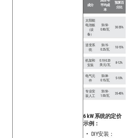
2025 年
预算百
成分
平均成
分比
本
太阳能
电池板
$0.50-
30-35%
0.80/瓦
（设
备）
逆变系
$0.15-
10-15%
0.25/瓦
统
机架和
0.10-0.20
8-12%
美元/瓦
安装
电气元
$0.08-
5-10%
0.15/瓦
件
专业安
$0.50-
35-45%
1.00/瓦
装人工
6 kW 系统的定价
示例：
DIY安装：