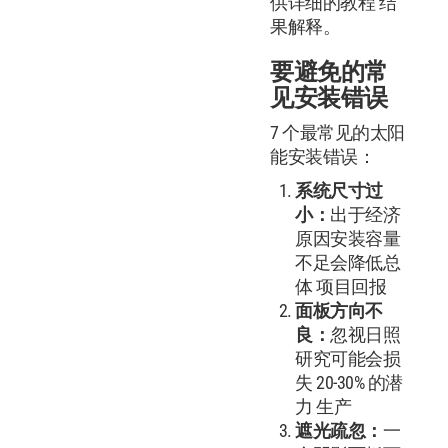
供详细的教程 结
果解释。
要避免的常
见安装错误
7 个最常见的太阳
能安装错误：
系统尺寸过
小：
出于经济
原因安装容量
不足会降低总
体 项目回报
面板方向不
良：
忽视日照
研究可能会损
失 20-30% 的潜
力 生产
遮光疏忽：
一