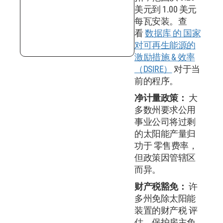
美元到 1.00 美元
每瓦安装。查
看
数据库 的 国家
对可再生能源的
激励措施 & 效率
（DSIRE）
对于当
前的程序。
净计量政策：
大
多数州要求公用
事业公司将过剩
的太阳能产量归
功于 零售费率，
但政策因管辖区
而异。
财产税豁免：
许
多州免除太阳能
装置的财产税 评
估，保护房主免