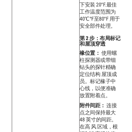
下安装 20°F.最佳
工作温度范围为
40℃°F至80°F 用于
安全部件处理。
第 2 步：布局标记
和屋顶穿透
椽位置：
使用螺
柱探测器或带细
钻头的探针精确
定位结构 屋顶成
员。标记椽子中
心线，以便准确
放置附着点。
附件间距：
连接
点之间保持最大
48 英寸的间距。
在高 风 区域，根