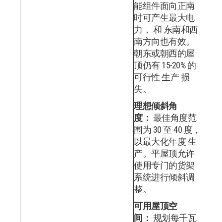
能组件面向正南
时可产生最大电
力， 和 东南和西
南方向也有效。
朝东或朝西的屋
顶仍有 15-20% 的
可行性 生产 损
失。
理想倾斜角
度：
最佳角度范
围为 30 至 40 度，
以最大化年度 生
产。平屋顶允许
使用专门的货架
系统进行倾斜调
整。
可用屋顶空
间：
规划每千瓦