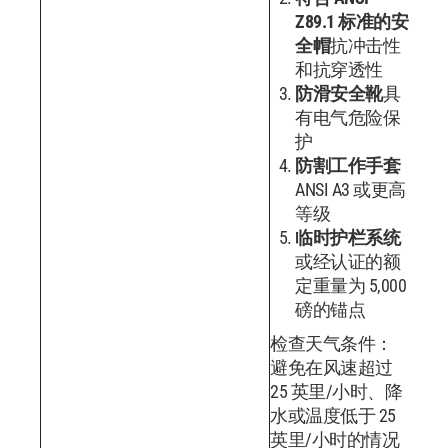
Z89.1 标准的安
全帽
抗冲击性
和抗穿透性
防滑安全靴
具
有电气危险保
护
防割工作手套
ANSI A3 或更高
等级
临时护栏系统
或经认证的额
定重量为 5,000
磅的锚点
检查天气条件：
避免在风速超过
25 英里/小时、降
水或温度低于 25
英里/小时的情况