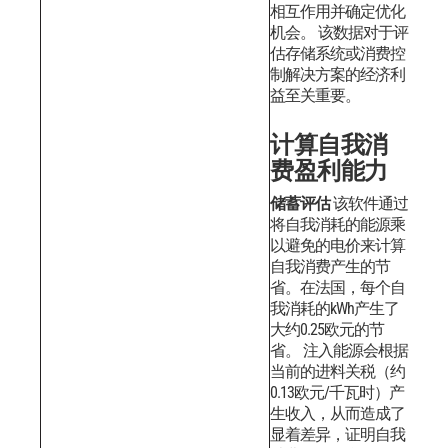
相互作用并确定优化
机会。
该数据对于评
估存储系统或消费控
制解决方案的经济利
益至关重要。
计算自我消
费盈利能力
储蓄评估
该软件通过
将自我消耗的能源乘
以避免的电价来计算
自我消费产生的节
省。在法国，每个自
我消耗的kWh产生了
大约0.25欧元的节
省。
注入能源会根据
当前的进料关税（约
0.13欧元/千瓦时）产
生收入，从而造成了
显着差异，证明自我