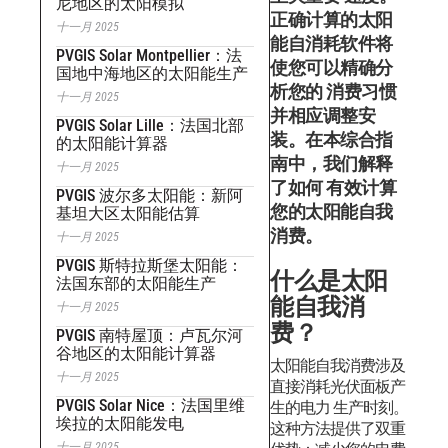
尼地区的太阳模拟
正确计算的太阳
十一月 2025
能自消耗软件将
PVGIS Solar Montpellier：法
使您可以精确分
国地中海地区的太阳能生产
析您的 消费习惯
十一月 2025
并相应调整安
PVGIS Solar Lille：法国北部
装。在本综合指
的太阳能计算器
南中，我们解释
十一月 2025
了如何 有效计算
PVGIS 波尔多太阳能：新阿
您的太阳能自我
基坦大区太阳能估算
消费。
十一月 2025
PVGIS 斯特拉斯堡太阳能：
什么是太阳
法国东部的太阳能生产
能自我消
十一月 2025
费？
PVGIS 南特屋顶：卢瓦尔河
谷地区的太阳能计算器
太阳能自我消费涉及
十一月 2025
直接消耗光伏面板产
PVGIS Solar Nice：法国里维
生的电力 生产时刻。
埃拉的太阳能发电
这种方法提供了双重
十一月 2025