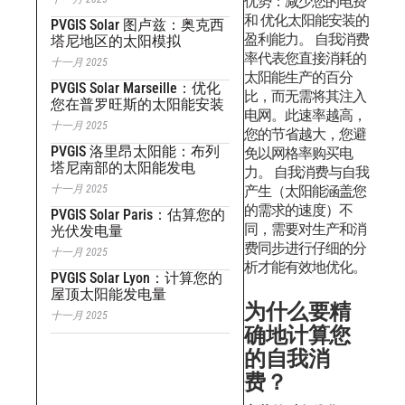
优势：减少您的电费
和 优化太阳能安装的
PVGIS Solar 图卢兹：奥克西
盈利能力。
自我消费
塔尼地区的太阳模拟
率代表您直接消耗的
十一月 2025
太阳能生产的百分
PVGIS Solar Marseille：优化
比，而无需将其注入
您在普罗旺斯的太阳能安装
电网。此速率越高，
十一月 2025
您的节省越大，您避
PVGIS 洛里昂太阳能：布列
免以网格率购买电
塔尼南部的太阳能发电
力。
自我消费与自我
十一月 2025
产生（太阳能涵盖您
的需求的速度）不
PVGIS Solar Paris：估算您的
同，需要对生产和消
光伏发电量
费同步进行仔细的分
十一月 2025
析才能有效地优化。
PVGIS Solar Lyon：计算您的
屋顶太阳能发电量
为什么要精
十一月 2025
确地计算您
的自我消
费？