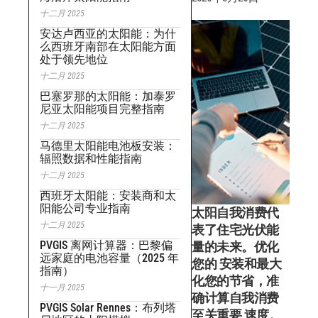
十二月 2025
安达卢西亚的太阳能：为什
么西班牙南部在太阳能方面
处于领先地位
十二月 2025
巴塞罗那的太阳能：加泰罗
尼亚太阳能项目完整指南
十二月 2025
马德里太阳能电池板安装：
辐照数据和性能指南
十二月 2025
西班牙太阳能：安装商和太
阳能公司专业指南
太阳自我消费代
十二月 2025
表了住宅光伏能
PVGIS 离网计算器：巴黎偏
量的未来。优化
远家庭的电池容量（2025 年
您的 安装和最大
指南）
化您的节省，准
十一月 2025
确计算自我消费
PVGIS Solar Rennes：布列塔
至关重要 速度。