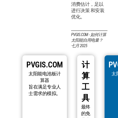
消费估计，足以
进行决策 和安装
优化。
PVGIS.COM - 如何计算
太阳能自用电量？
七月 2025
PVGIS.COM
计
PV
太阳能电池板计
太
算
算器
工
旨在满足专业人
士需求的模拟。
具
最终
的免