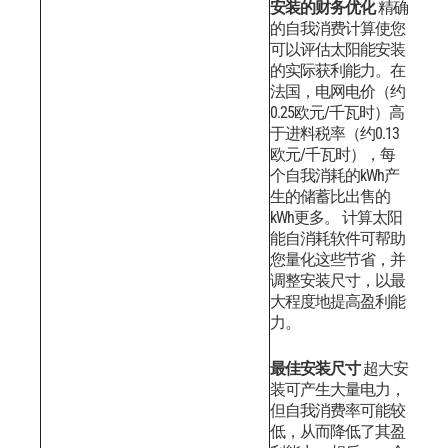
安装的财务优化
精确
的自我消费计算使您
可以评估太阳能安装
的实际获利能力。在
法国，电网电价（约
0.25欧元/千瓦时）高
于进料税率（约0.13
欧元/千瓦时），每
个自我消耗的kWh产
生的储蓄比出售的
kWh更多。
计算太阳
能自消耗软件可帮助
您量化这些节省，并
调整安装尺寸，以最
大程度地提高盈利能
力。
最佳安装尺寸
超大安
装可产生大量电力，
但自我消费率可能较
低，从而降低了其盈