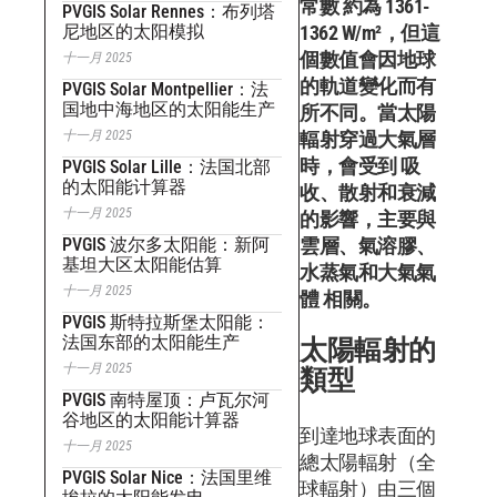
常數
約為
1361-
PVGIS Solar Rennes：布列塔
尼地区的太阳模拟
1362 W/m²
，但這
個數值會因地球
十一月 2025
的軌道變化而有
PVGIS Solar Montpellier：法
国地中海地区的太阳能生产
所不同。當太陽
十一月 2025
輻射穿過大氣層
時，會受到
吸
PVGIS Solar Lille：法国北部
的太阳能计算器
收、散射和衰減
十一月 2025
的影響，主要與
PVGIS 波尔多太阳能：新阿
雲層、氣溶膠、
基坦大区太阳能估算
水蒸氣和大氣氣
十一月 2025
體
相關。
PVGIS 斯特拉斯堡太阳能：
法国东部的太阳能生产
太陽輻射的
十一月 2025
類型
PVGIS 南特屋顶：卢瓦尔河
谷地区的太阳能计算器
到達地球表面的
十一月 2025
總太陽輻射（全
PVGIS Solar Nice：法国里维
球輻射）由三個