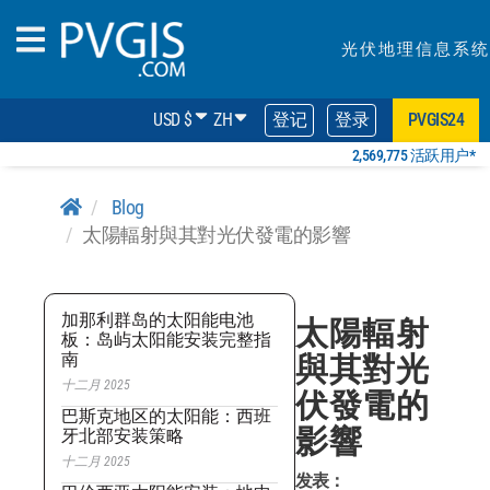
光伏地理信息系统
USD $
ZH
登记
登录
PVGIS24
2,569,775 活跃用户*
Blog
太陽輻射與其對光伏發電的影響
加那利群岛的太阳能电池
太陽輻射
板：岛屿太阳能安装完整指
南
與其對光
十二月 2025
伏發電的
巴斯克地区的太阳能：西班
影響
牙北部安装策略
十二月 2025
发表：