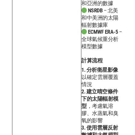
和亞洲的數據
NSRDB
– 北美
和中美洲的太陽
輻射數據庫
ECMWF ERA-5
–
全球氣候重分析
模型數據
計算流程
1. 分析衛星影像
以確定雲層覆蓋
情況
2. 建立晴空條件
下的太陽輻射模
型
，考慮氣溶
膠、水蒸氣和臭
氧的影響
3. 使用雲層反射
數據和大氣模型