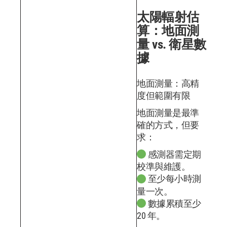
太陽輻射估
算：地面測
量 vs. 衛星數
據
地面測量：高精
度但範圍有限
地面測量是最準
確的方式，但要
求：
感測器需定期
校準與維護。
至少每小時測
量一次。
數據累積至少
20 年。