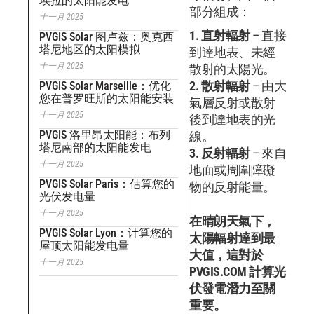
埃拉的太阳能发电
部分組成：
十一月 2025
1. 直射輻射
– 直接
PVGIS Solar 图卢兹：奥克西
塔尼地区的太阳模拟
到達地表、未經
十一月 2025
散射的太陽光。
2. 散射輻射
– 由大
PVGIS Solar Marseille：优化
您在普罗旺斯的太阳能安装
氣層反射或散射
十一月 2025
後到達地表的光
PVGIS 洛里昂太阳能：布列
線。
塔尼南部的太阳能发电
3. 反射輻射
– 來自
十一月 2025
地面或周圍障礙
PVGIS Solar Paris：估算您的
物的反射能量。
光伏发电量
十一月 2025
在晴朗天氣下，
PVGIS Solar Lyon：计算您的
太陽輻射達到最
屋顶太阳能发电量
大值，這對於
十一月 2025
PVGIS.COM 計算光
伏發電潛力至關
重要。