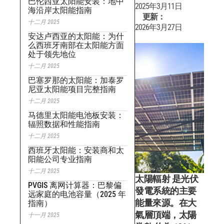
巴伦西亚太阳能安装：地中
2025年3月11日
海沿岸太阳能指南
更新：
十二月 2025
2026年3月27日
安达卢西亚的太阳能：为什
么西班牙南部在太阳能方面
处于领先地位
十二月 2025
巴塞罗那的太阳能：加泰罗
尼亚太阳能项目完整指南
十二月 2025
马德里太阳能电池板安装：
辐照数据和性能指南
十二月 2025
西班牙太阳能：安装商和太
阳能公司专业指南
十二月 2025
太陽輻射
是光伏
PVGIS 离网计算器：巴黎偏
發電系統的主要
远家庭的电池容量（2025 年
能量來源。在大
指南）
氣層頂端，
太陽
十一月 2025