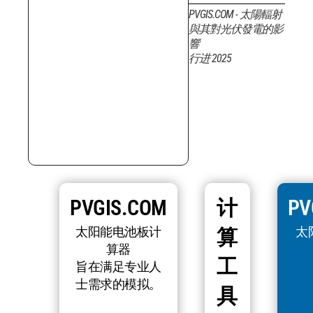
PVGIS.COM - 太陽輻射
與其對光伏發電的影
響
行进 2025
PVGIS.COM
计
PV
太阳能电池板计
太
算
算器
工
旨在满足专业人
士需求的模拟。
具