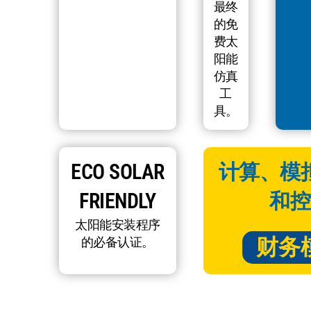
最终
的免
费太
阳能
仿真
工
具。
ECO SOLAR
计算、模
FRIENDLY
和控
太阳能安装程序
财务
的必备认证。