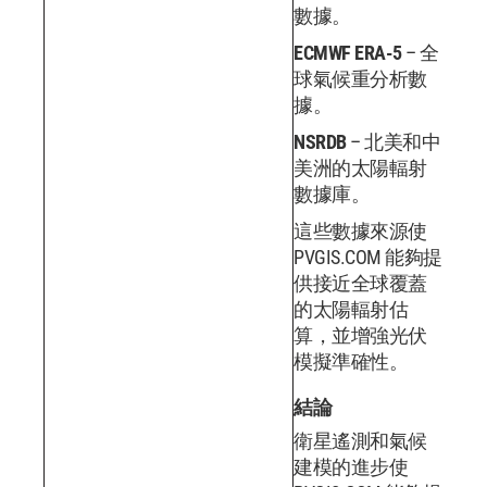
數據。
ECMWF ERA-5
– 全
球氣候重分析數
據。
NSRDB
– 北美和中
美洲的太陽輻射
數據庫。
這些數據來源使
PVGIS.COM 能夠提
供接近全球覆蓋
的太陽輻射估
算，並增強光伏
模擬準確性。
結論
衛星遙測和氣候
建模的進步使