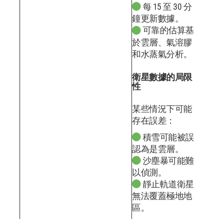
每 15 至 30 分
鐘更新數據。
可靠的估算基
於雲層、氣溶膠
和水蒸氣分析。
衛星數據的局限
性
某些情況下可能
存在誤差：
積雪可能被誤
認為是雲層。
沙塵暴可能難
以偵測。
靜止軌道衛星
無法覆蓋極地地
區。