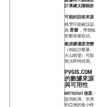
計算總太陽輻射
可能的誤差來源
積雪可能被誤認
為
雲層
，導致輻
射數值被低估。
氣溶膠濃度突變
（例如沙塵暴、
火山噴發）可能
無法即時偵測。
PVGIS.COM
的數據來源
與可用性
METEOSAT 衛星
–
提供歐洲、非洲
和亞洲的每小時