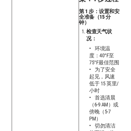
第 1 步：设置和安
全准备（15 分
钟）
检查天气状
况：
环境温
度：40°F至
75°F最佳范围
为了安全
起见，风速
低于 15 英里/
小时
首选清晨
（6-9 AM）或
傍晚（5-7
PM）
切勿清洁