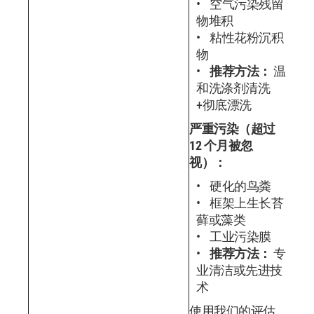
空气污染残留
物堆积
粘性花粉沉积
物
推荐方法：
温
和洗涤剂清洗
+彻底漂洗
严重污染（超过
12 个月被忽
视）：
硬化的鸟粪
框架上生长苔
藓或藻类
工业污染膜
推荐方法：
专
业清洁或先进技
术
使用我们的评估