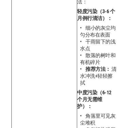
法：
轻度污染（3-6 个
月例行清洁）：
细小的灰尘均
匀分布在表面
干雨留下的浅
水点
散落的树叶和
有机碎片
推荐方法：
清
水冲洗+轻轻擦
拭
中度污染（6-12
个月无需维
护）：
角落里可见灰
尘堆积