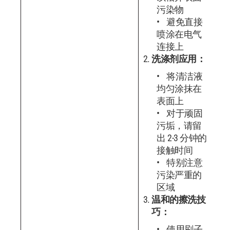
污染物
避免直接
喷涂在电气
连接上
洗涤剂应用：
将清洁液
均匀涂抹在
表面上
对于顽固
污垢，请留
出 2-3 分钟的
接触时间
特别注意
污染严重的
区域
温和的擦洗技
巧：
使用刷子