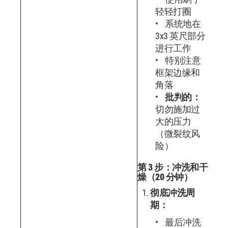
轻轻打圈
系统地在
3x3 英尺部分
进行工作
特别注意
框架边缘和
角落
批判的：
切勿施加过
大的压力
（微裂纹风
险）
第 3 步：冲洗和干
燥（20 分钟）
彻底冲洗周
期：
最后冲洗