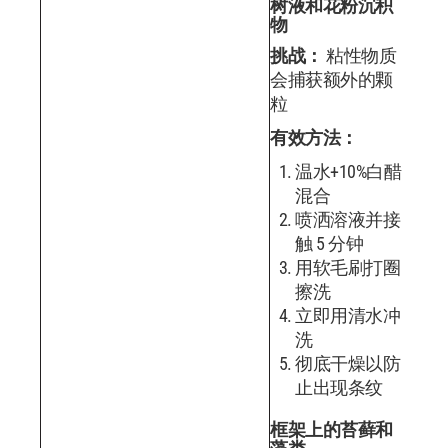
树液和花粉沉积
物
挑战：
粘性物质
会捕获额外的颗
粒
有效方法：
温水+10%白醋
混合
喷洒溶液并接
触 5 分钟
用软毛刷打圈
擦洗
立即用清水冲
洗
彻底干燥以防
止出现条纹
框架上的苔藓和