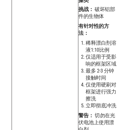
藻类
挑战：
破坏铝部
件的生物体
有针对性的方
法：
稀释漂白剂溶
液1:10比例
仅适用于受影
响的框架区域
最多 2-3 分钟
接触时间
仅使用硬刷对
框架进行强力
擦洗
立即彻底冲洗
警告：
切勿在光
伏电池上使用漂
白剂。