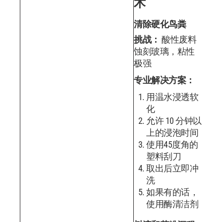
术
清除硬化鸟粪
挑战：
酸性废料
蚀刻玻璃，粘性
极强
专业解决方案：
用温水浸透软
化
允许 10 分钟以
上的浸泡时间
使用45度角的
塑料刮刀
取出后立即冲
洗
如果有的话，
使用酶清洁剂