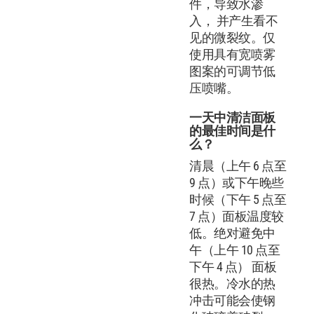
件，导致水渗
入， 并产生看不
见的微裂纹。仅
使用具有宽喷雾
图案的可调节低
压喷嘴。
一天中清洁面板
的最佳时间是什
么？
清晨（上午 6 点至
9 点）或下午晚些
时候（下午 5 点至
7 点）面板温度较
低。绝对避免中
午（上午 10 点至
下午 4 点） 面板
很热。冷水的热
冲击可能会使钢