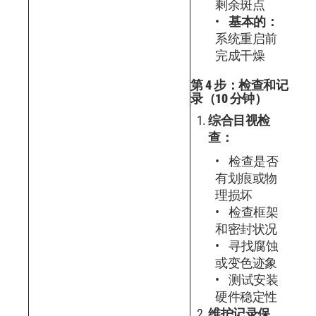
剩余斑点
基本的：
系统重启前
完成干燥
第 4 步：检查和记
录（10 分钟）
综合目视检
查：
检查是否
有划痕或物
理损坏
检查框架
和密封状况
寻找腐蚀
或变色迹象
测试安装
硬件稳定性
维护记录保