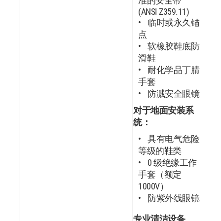
准的安全带
(ANSI Z359.11)
临时或永久锚
点
软橡胶鞋底防
滑鞋
耐化学品丁腈
手套
防溅安全眼镜
对于地面安装系
统：
具有电气危险
等级的鞋类
0 级绝缘工作
手套（额定
1000V）
防紫外线眼镜
专业清洁设备