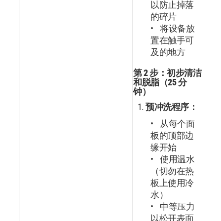
以防止掉落
的碎片
将设备放
置在触手可
及的地方
第 2 步：初步清洁
和脱脂（25 分
钟）
预冲洗程序：
从每个面
板的顶部边
缘开始
使用温水
（切勿在热
板上使用冷
水）
中等压力
以松开表面