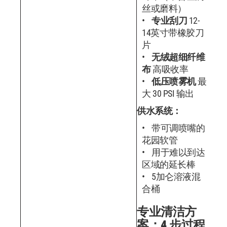
丝或磨料）
专业刮刀
12-
14英寸带橡胶刀
片
无绒超细纤维
布
高吸收率
低压喷雾机
最
大 30 PSI 输出
供水系统：
带可调喷嘴的
花园软管
用于难以到达
区域的延长棒
5加仑溶液混
合桶
专业清洁方
案：4 步过程