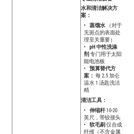
水和清洁解决方
案：
蒸馏水
（对于
无斑点的表面处
理至关重要）
pH 中性洗涤
剂
专门用于太阳
能电池板
预算替代方
案：
每 2.5 加仑
温水 1 汤匙洗洁
精
清洁工具：
伸缩杆
10-20
英尺，带铰接头
软毛刷
仅合成
纤维（不含金属