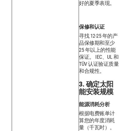
好的夏季表现。
保修和认证
寻找 12-25 年的产
品保修期和至少
25 年以上的性能
保证。 IEC、UL 和
TÜV 认证验证质量
和合规性。
3. 确定太阳
能安装规模
能源消耗分析
根据电费账单计
算您的年度消耗
量（千瓦时）。