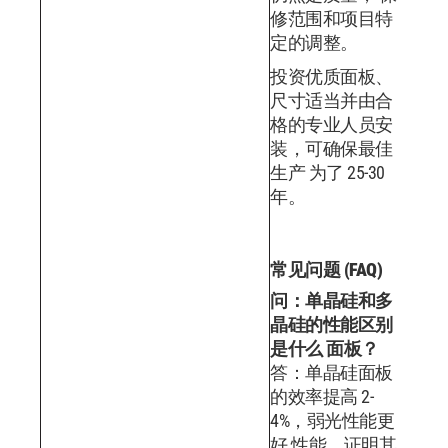
修范围和项目特
定的调整。
投资优质面板、
尺寸适当并由合
格的专业人员安
装，可确保最佳
生产 为了 25-30
年。
常见问题 (FAQ)
问：单晶硅和多
晶硅的性能区别
是什么 面板？
答：单晶硅面板
的效率提高 2-
4%，弱光性能更
好 性能，证明其