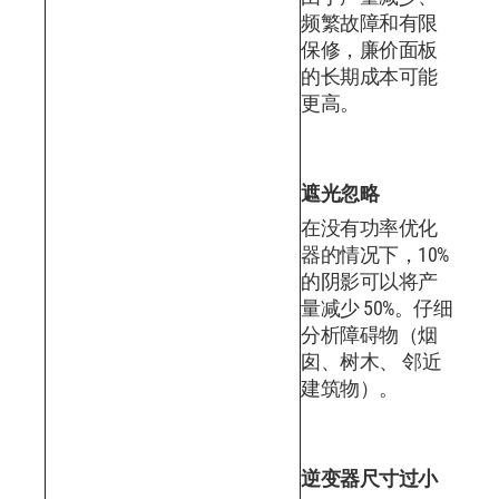
频繁故障和有限
保修，廉价面板
的长期成本可能
更高。
遮光忽略
在没有功率优化
器的情况下，10%
的阴影可以将产
量减少 50%。仔细
分析障碍物（烟
囱、树木、 邻近
建筑物）。
逆变器尺寸过小