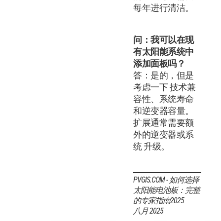
每年进行清洁。
问：我可以在现
有太阳能系统中
添加面板吗？
答：是的，但是
考虑一下 技术兼
容性、系统寿命
和逆变器容量。
扩展通常需要额
外的逆变器或系
统 升级。
PVGIS.COM - 如何选择
太阳能电池板：完整
的专家指南2025
八月 2025