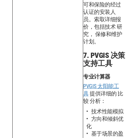
可和保险的经过
认​​证的安装人
员。索取详细报
价，包括技术 研
究， 保修和维护
计划。
7. PVGIS 决策
支持工具
专业计算器
PVGIS 太阳能工
具
提供详细的 比
较 分析：
技术性能模拟
方向和倾斜优
化
基于场景的盈