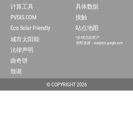
计算工具
具体数据
PVGIS.COM
接触
Eco Solar Friendly
站点地图
*全球活跃用户
城市太阳能
资料来源：Analytics.google.com
法律声明
曲奇饼
致谢
© COPYRIGHT 2026