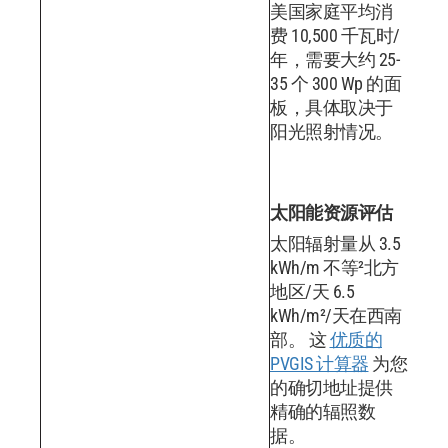
美国家庭平均消
费 10,500 千瓦时/
年，需要大约 25-
35 个 300 Wp 的面
板，具体取决于
阳光照射情况。
太阳能资源评估
太阳辐射量从 3.5
kWh/m 不等²北方
地区/天 6.5
kWh/m²/天在西南
部。 这
优质的
PVGIS 计算器
为您
的确切地址提供
精确的辐照数
据。