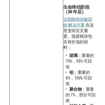
生命终结阶段
（30 年后）
太阳能电池板回
收 解决方案
在这
里变得至关重
要。报废模块包
含有价值的材
料：
玻璃
：重量的
75%，95% 可回
收
铝
：重量的
8%，100% 可回
收
聚合物
：重量
的 7%，部分可回
收