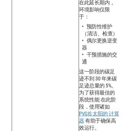
在此延长期内，
环境影响仅限
于：
预防性维护
（清洁、检查）
偶尔更换逆变
器
干预措施的交
通
这一阶段的碳足
迹不到 30 年来碳
足迹总量的 5%。
为了获得最佳的
系统性能 在此阶
段，使用诸如
PVGIS 太阳的 计算
器
有助于确保高
效运行。