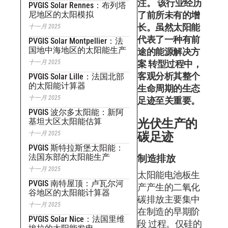
注。 该行业经历
PVGIS Solar Rennes：布列塔
尼地区的太阳模拟
了前所未有的增
长。虽然太阳能
十一月 2025
代表了一种有前
PVGIS Solar Montpellier：法
国地中海地区的太阳能生产
途的能源解决方
十一月 2025
案 转型过程中，
客观分析其整个
PVGIS Solar Lille：法国北部
的太阳能计算器
生命周期的生态
十一月 2025
足迹至关重要。
PVGIS 波尔多太阳能：新阿
基坦大区太阳能估算
光伏生产的
十一月 2025
碳足迹
PVGIS 斯特拉斯堡太阳能：
法国东部的太阳能生产
制造排放
十一月 2025
太阳能电池板生
PVGIS 南特屋顶：卢瓦尔河
产产生的二氧化
谷地区的太阳能计算器
碳排放主要集中
十一月 2025
在制造的早期阶
PVGIS Solar Nice：法国里维
段 过程。仅硅的