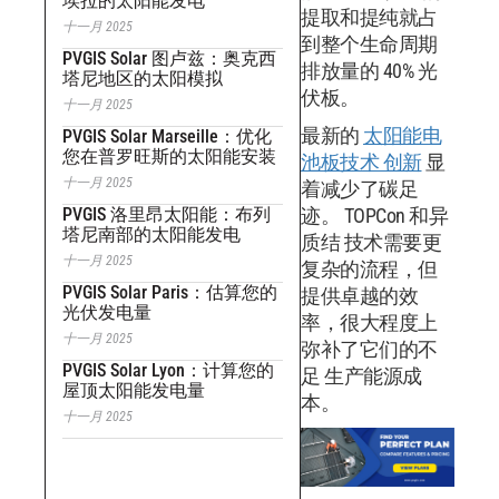
埃拉的太阳能发电
提取和提纯就占
十一月 2025
到整个生命周期
PVGIS Solar 图卢兹：奥克西
排放量的 40% 光
塔尼地区的太阳模拟
伏板。
十一月 2025
最新的
太阳能电
PVGIS Solar Marseille：优化
您在普罗旺斯的太阳能安装
池板技术 创新
显
十一月 2025
着减少了碳足
PVGIS 洛里昂太阳能：布列
迹。 TOPCon 和异
塔尼南部的太阳能发电
质结 技术需要更
十一月 2025
复杂的流程，但
PVGIS Solar Paris：估算您的
提供卓越的效
光伏发电量
率，很大程度上
十一月 2025
弥补了它们的不
PVGIS Solar Lyon：计算您的
足 生产能源成
屋顶太阳能发电量
本。
十一月 2025