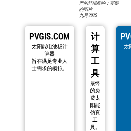
产的环境影响：完整
的图片
九月 2025
PVGIS.COM
计
PV
太阳能电池板计
太
算
算器
工
旨在满足专业人
士需求的模拟。
具
最终
的免
费太
阳能
仿真
工
具。