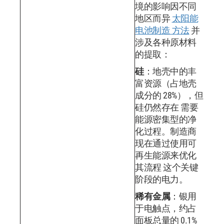
境的影响因不同
地区而异
太阳能
电池制造 方法
并
涉及各种原材料
的提取：
硅
：地壳中的丰
富资源（占地壳
成分的 28%），但
硅仍然存在 需要
能源密集型的净
化过程。制造商
现在通过使用可
再生能源来优化
其流程 这个关键
阶段的电力。
稀有金属
：银用
于电触点，约占
面板总量的 0.1%