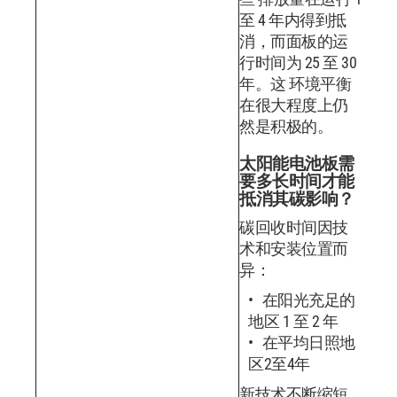
至 4 年内得到抵
消，而面板的运
行时间为 25 至 30
年。这 环境平衡
在很大程度上仍
然是积极的。
太阳能电池板需
要多长时间才能
抵消其碳影响？
碳回收时间因技
术和安装位置而
异：
在阳光充足的
地区 1 至 2 年
在平均日照地
区2至4年
新技术不断缩短