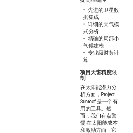
先进的卫星数
据集成
详细的天气模
式分析
精确的局部小
气候建模
专业级财务计
算
项目天窗精度限
制
在太阳能潜力分
析方面，Project
Sunroof 是一个有
用的工具。然
而，我们有点警
惕 在太阳能成本
和激励方面，它