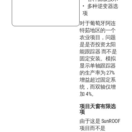
多种逆变器选
项
对于葡萄牙阿连
特茹地区的一个
农业项目，问题
是是否投资太阳
能跟踪器 而不是
固定安装。模拟
显示单轴跟踪器
的生产率为 27%
增益超过固定系
统，而双轴仅增
加 4%。
项目天窗有限选
项
由于这是 SunROOF
项目而不是