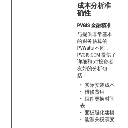
成本分析准
确性
PVGIS 金融精准
与提供非常基本
的财务估算的
PVWatts 不同，
PVGIS.COM 提供了
详细和 对投资者
友好的分析包
括：
实际安装成本
维修费用
组件更换时间
表
面板退化建模
能源关税演变