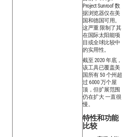
Project Sunroof 数
据浏览器仅在美
国和德国可用。
这严重 限制了其
在国际太阳能项
目或全球比较中
的实用性。
截至 2020 年底，
该工具已覆盖美
国所有 50 个州超
过 6000 万个屋
顶，但扩展范围
仍在扩大 一直很
慢。
特性和功能
比较