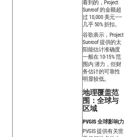
看到的，Project
Sunroof 的金额超
过 10,000 美元——
几乎 50% 折扣。
谷歌表示，Project
Sunroof 提供的太
阳能估计准确度
一般在 10-15% 范
围内 潜力，但财
务估计的可靠性
明显较低。
地理覆盖范
围：全球与
区域
PVGIS 全球影响力
PVGIS 提供有关世