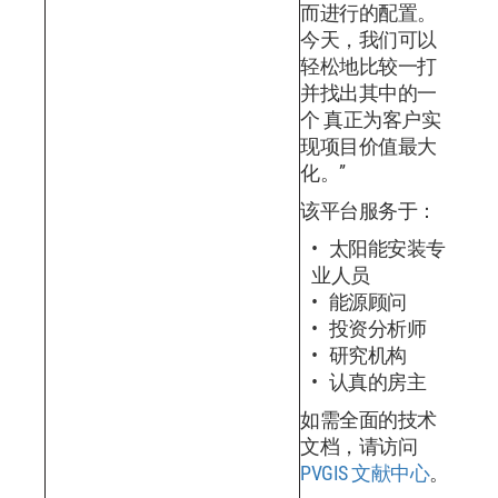
而进行的配置。
今天，我们可以
轻松地比较一打
并找出其中的一
个 真正为客户实
现项目价值最大
化。”
该平台服务于：
太阳能安装专
业人员
能源顾问
投资分析师
研究机构
认真的房主
如需全面的技术
文档，请访问
PVGIS 文献中心
。