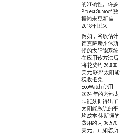
的准确性。许多
Project Sunroof 数
据尚未更新 自
2018年以来。
例如，谷歌估计
德克萨斯州休斯
顿的太阳能系统
在应用该方法后
将花费约 26,000
美元 联邦太阳能
税收抵免。
EcoWatch 使用
2024 年的内部太
阳能数据得出了
太阳能系统的平
均成本 休斯顿的
费用约为 36,570
美元。正如您所