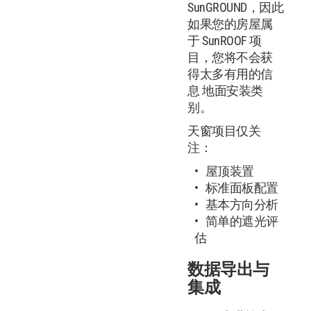
SunGROUND，因此
如果您的房屋属
于 SunROOF 项
目，您将不会获
得太多有用的信
息 地面安装类
别。
天窗项目仅关
注：
屋顶装置
标准面板配置
基本方向分析
简单的遮光评
估
数据导出与
集成