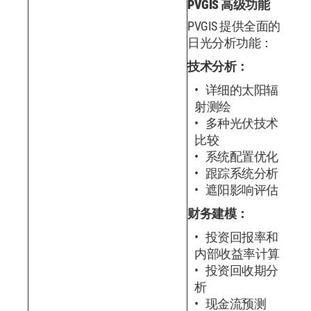
PVGIS 高级功能
PVGIS 提供全面的
日光分析功能：
技术分析：
详细的太阳辐
射测绘
多种光伏技术
比较
系统配置优化
跟踪系统分析
遮阳影响评估
财务建模：
投资回报率和
内部收益率计算
投资回收期分
析
现金流预测