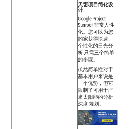
天窗项目简化设
计
Google Project
Sunroof 非常人性
化。您可以为您
的家获得快速、
个性化的日光分
析 只需三个简单
的步骤。
虽然简单性对于
基本用户来说是
一个优势，但它
限制了可用于严
肃太阳能的分析
深度 规划。