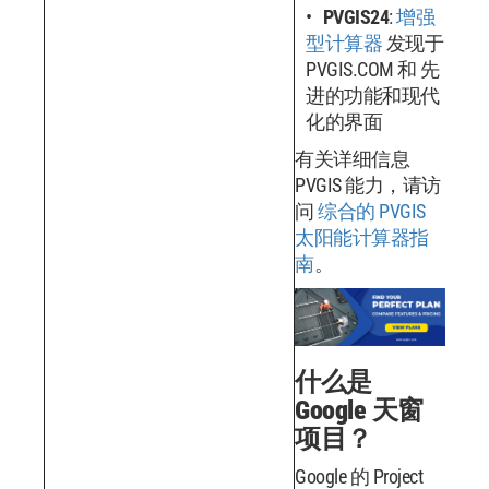
PVGIS24
:
增强
型计算器
发现于
PVGIS.COM 和 先
进的功能和现代
化的界面
有关详细信息
PVGIS 能力，请访
问
综合的 PVGIS
太阳能计算器指
南
。
什么是
Google 天窗
项目？
Google 的 Project