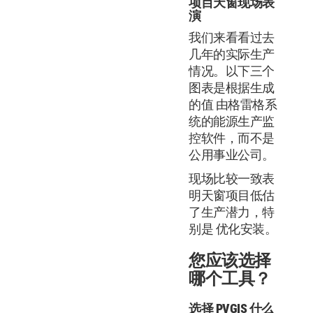
项目天窗现场表
演
我们来看看过去
几年的实际生产
情况。以下三个
图表是根据生成
的值 由格雷格系
统的能源生产监
控软件，而不是
公用事业公司。
现场比较一致表
明天窗项目低估
了生产潜力，特
别是 优化安装。
您应该选择
哪个工具？
选择 PVGIS 什么