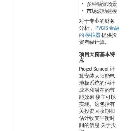
多种融资场景
市场波动建模
对于专业的财务
分析，
PVGIS 金融
的 模拟器
提供投
资者级计算。
项目天窗基本特
点
Project Sunroof 计
算安装太阳能电
池板系统的估计
成本和潜在的节
能效果 楼主可以
实现。这包括有
关投资回收期和
估计收支平衡时
间的信息 关于投