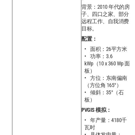
背景：2010 年代的房
子、四口之家、部分
远程工作、自我消费
目标。
配置：
面积：26平方米
功率：3.6
kWp（10 x 360 Wp 面
板）
方位：东南偏南
（方位角 165°）
倾斜：35°（石
板）
PVGIS 模拟：
年产量：4180千
瓦时
具体发电量：