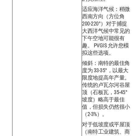
适应海洋气候：稍微
西南方向（方位角
200-220°）对于捕捉
大西洋气候中常见的
下午空地可能很有
趣。 PVGIS 允许您模
拟这些选项。
倾斜：南特的最佳角
度为 33-35°，以最大
限度地提高年产量。
传统的卢瓦尔河谷屋
顶（石板瓦，35-45°
坡度）略高于最佳
值，但损失仍然很小
（2-3%）。
对于低坡度或平屋顶
（南特工业建筑、商