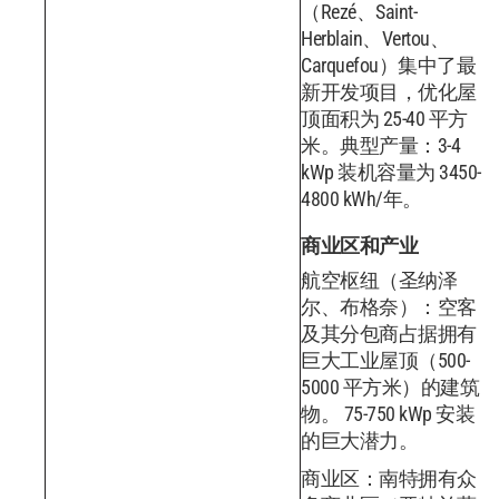
（Rezé、Saint-
Herblain、Vertou、
Carquefou）集中了最
新开发项目，优化屋
顶面积为 25-40 平方
米。典型产量：3-4
kWp 装机容量为 3450-
4800 kWh/年。
商业区和产业
航空枢纽（圣纳泽
尔、布格奈）：空客
及其分包商占据拥有
巨大工业屋顶（500-
5000 平方米）的建筑
物。 75-750 kWp 安装
的巨大潜力。
商业区：南特拥有众