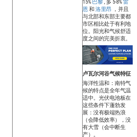
15%
巴黎
, 多 5-8%
雷
恩
和
洛里昂
，并且
与北部和东部主要都
市区相比处于有利地
位。阳光和气候舒适
度之间的完美折衷。
卢瓦尔河谷气候特征
海洋性温和：南特气
候的特点是全年气温
适中。光伏电池板在
这些条件下蓬勃发
展：没有极端热浪
（会降低效率），没
有大雪（会中断生
产）。