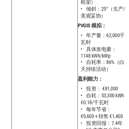
框架）
倾斜：25°（生产/
美观妥协）
PVGIS 模拟：
年产量：62,000千
瓦时
具体发电量：
1148 kWh/kWp
自耗率：86%（白
天持续活动）
盈利能力：
投资： €81,000
自耗：53,300 kWh
€0.18/千瓦时
每年节省：
€9,600 + 转售 €1,400
投资回报：7.4年