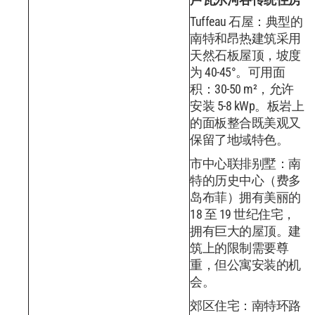
Tuffeau 石屋：典型的
南特和昂热建筑采用
天然石板屋顶，坡度
为 40-45°。可用面
积：30-50 m²，允许
安装 5-8 kWp。板岩上
的面板整合既美观又
保留了地域特色。
市中心联排别墅：南
特的历史中心（费多
岛布菲）拥有美丽的
18 至 19 世纪住宅，
拥有巨大的屋顶。建
筑上的限制需要尊
重，但公寓安装的机
会。
郊区住宅：南特环路