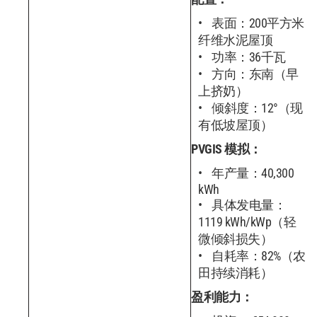
表面：200平方米
纤维水泥屋顶
功率：36千瓦
方向：东南（早
上挤奶）
倾斜度：12°（现
有低坡屋顶）
PVGIS 模拟：
年产量：40,300
kWh
具体发电量：
1119 kWh/kWp（轻
微倾斜损失）
自耗率：82%（农
田持续消耗）
盈利能力：