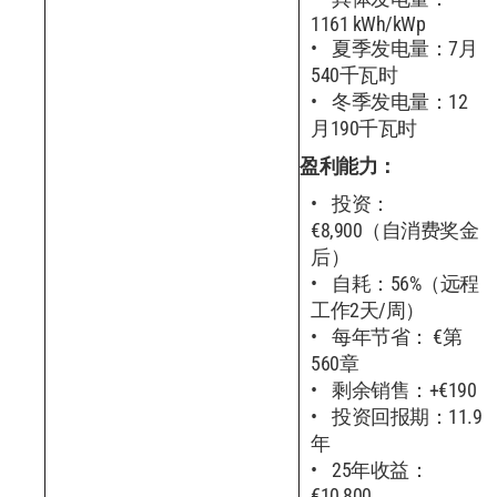
1161 kWh/kWp
夏季发电量：7月
540千瓦时
冬季发电量：12
月190千瓦时
盈利能力：
投资：
€8,900（自消费奖金
后）
自耗：56%（远程
工作2天/周）
每年节省： €第
560章
剩余销售：+€190
投资回报期：11.9
年
25年收益：
€10,800