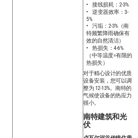
接线损耗：2-3%
逆变器效率：3-
5%
污垢：2-3%（南
特频繁降雨确保有
效的自然清洁）
热损失：4-6%
（中等温度=有限的
热损失）
对于精心设计的优质
设备安装，您可以调
整为 12-13%。南特的
气候使设备的热应力
很小。
南特建筑和光
伏
卢瓦尔河谷传统住房