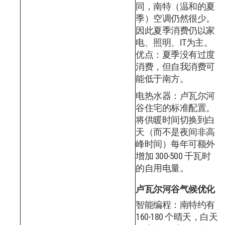
同，南特（温和的夏
季）空调仍然很少。
因此夏季消费仍以家
电、照明、IT为主。
优点：夏季没有过度
消费，但自我消费可
能低于南方。
电热水器：卢瓦尔河
谷住宅的标准配置。
将供暖时间切换到白
天（而不是夜间非高
峰时间）每年可额外
增加 300-500 千瓦时
的自用电量。
卢瓦尔河谷气候优化
智能编程：南特约有
160-180 个晴天，白天