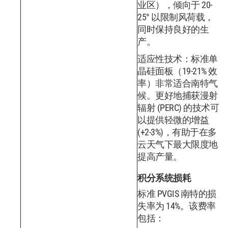
业区），倾向于 20-
25° 以限制风荷载，
同时保持良好的生
产。
适应性技术：标准单
晶硅面板（19-21% 效
率）非常适合南特气
候。更好地捕获漫射
辐射 (PERC) 的技术可
以提供轻微的增益
(+2-3%)，有助于在多
云天气下最大限度地
提高产量。
积分系统损耗
标准 PVGIS 南特的损
失率为 14%。该费率
包括：