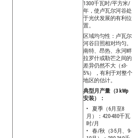
1300千瓦时/平方米/
年，使卢瓦尔河谷处
于光伏发展的有利位
置。
区域均匀性：卢瓦尔
河谷日照相对均匀。
南特、昂热、永河畔
拉罗什或勒芒之间的
差异仍然不大（±3-
5%），有利于对整个
地区的估计。
典型月产量（3 kWp
安装）：
夏季（6月至8
月）：420-480千瓦
时/月
春/秋（3-5月、9-