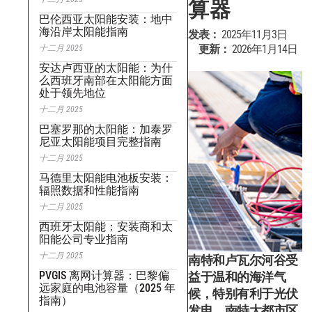
算器
巴伦西亚太阳能安装：地中
海沿岸太阳能指南
发表：
2025年11月3日
更新：
2026年1月14日
十二月 2025
安达卢西亚的太阳能：为什
么西班牙南部在太阳能方面
处于领先地位
十二月 2025
巴塞罗那的太阳能：加泰罗
尼亚太阳能项目完整指南
十二月 2025
马德里太阳能电池板安装：
辐照数据和性能指南
十二月 2025
西班牙太阳能：安装商和太
阳能公司专业指南
十二月 2025
南特和卢瓦尔河谷受
PVGIS 离网计算器：巴黎偏
益于温和的海洋气
远家庭的电池容量（2025 年
候，特别有利于光伏
指南）
发电。南特大都市区