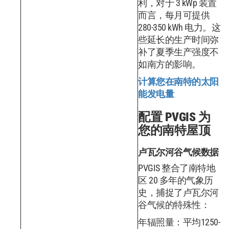
利，对于 3 kWp 装置
而言，每月可提供
280-350 kWh 电力。这
些延长的生产时间弥
补了夏季生产强度不
如南方的影响。
计算您在南特的太阳
能发电量
配置 PVGIS 为
您的南特屋顶
卢瓦尔河谷气候数据
PVGIS 整合了南特地
区 20 多年的气象历
史，捕捉了卢瓦尔河
谷气候的特殊性：
年辐照量：平均1250-