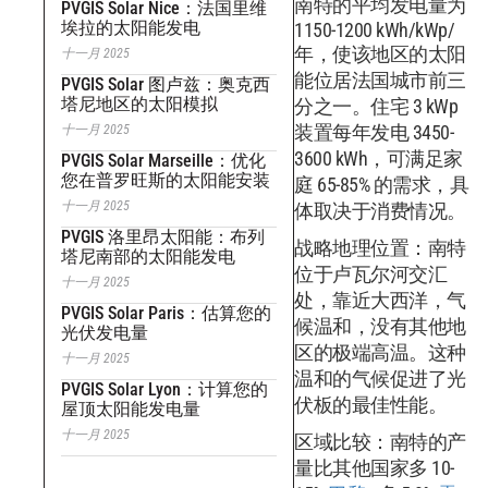
南特的平均发电量为
PVGIS Solar Nice：法国里维
埃拉的太阳能发电
1150-1200 kWh/kWp/
年，使该地区的太阳
十一月 2025
能位居法国城市前三
PVGIS Solar 图卢兹：奥克西
塔尼地区的太阳模拟
分之一。住宅 3 kWp
装置每年发电 3450-
十一月 2025
3600 kWh，可满足家
PVGIS Solar Marseille：优化
您在普罗旺斯的太阳能安装
庭 65-85% 的需求，具
十一月 2025
体取决于消费情况。
PVGIS 洛里昂太阳能：布列
战略地理位置：南特
塔尼南部的太阳能发电
位于卢瓦尔河交汇
十一月 2025
处，靠近大西洋，气
PVGIS Solar Paris：估算您的
候温和，没有其他地
光伏发电量
区的极端高温。这种
十一月 2025
温和的气候促进了光
PVGIS Solar Lyon：计算您的
伏板的最佳性能。
屋顶太阳能发电量
十一月 2025
区域比较：南特的产
量比其他国家多 10-