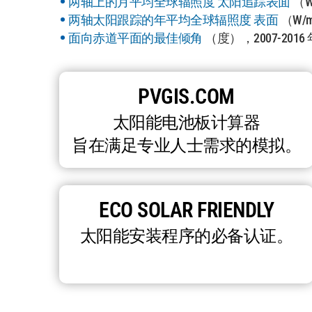
两轴上的月平均全球辐照度 太阳追踪表面
（W
两轴太阳跟踪的年平均全球辐照度 表面
（W/m
面向赤道平面的最佳倾角
（度），2007-2016
PVGIS.COM
太阳能电池板计算器
旨在满足专业人士需求的模拟。
ECO SOLAR FRIENDLY
太阳能安装程序的必备认证。