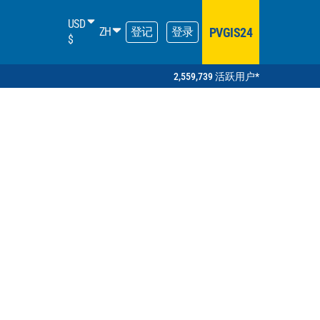
USD
PVGIS24
ZH
登记
登录
$
2,559,739 活跃用户*