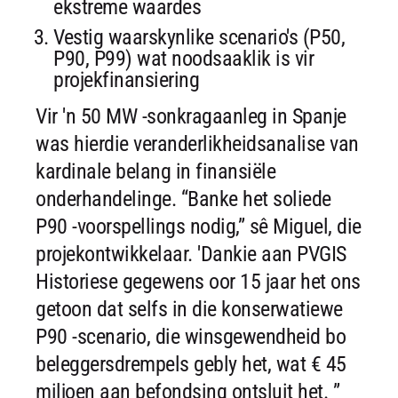
ekstreme waardes
Vestig waarskynlike scenario's (P50,
P90, P99) wat noodsaaklik is vir
projekfinansiering
Vir 'n 50 MW -sonkragaanleg in Spanje
was hierdie veranderlikheidsanalise van
kardinale belang in finansiële
onderhandelinge. “Banke het soliede
P90 -voorspellings nodig,” sê Miguel, die
projekontwikkelaar. 'Dankie aan PVGIS
Historiese gegewens oor 15 jaar het ons
getoon dat selfs in die konserwatiewe
P90 -scenario, die winsgewendheid bo
beleggersdrempels gebly het, wat € 45
miljoen aan befondsing ontsluit het. ”