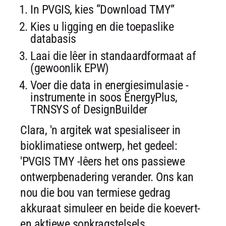
In PVGIS, kies “Download TMY”
Kies u ligging en die toepaslike
databasis
Laai die lêer in standaardformaat af
(gewoonlik EPW)
Voer die data in energiesimulasie -
instrumente in soos EnergyPlus,
TRNSYS of DesignBuilder
Clara, 'n argitek wat spesialiseer in
bioklimatiese ontwerp, het gedeel:
'PVGIS TMY -lêers het ons passiewe
ontwerpbenadering verander. Ons kan
nou die bou van termiese gedrag
akkuraat simuleer en beide die koevert-
en aktiewe sonkragstelsels