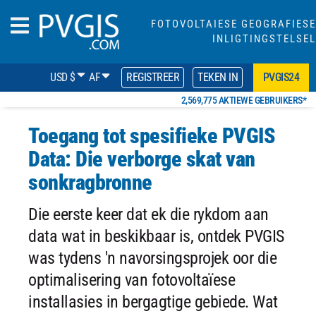
FOTOVOLTAIESE GEOGRAFIESE
INLIGTINGSTELSEL
USD $
AF
REGISTREER
TEKEN IN
PVGIS24
2,569,775 AKTIEWE GEBRUIKERS*
Toegang tot spesifieke PVGIS
Data: Die verborge skat van
sonkragbronne
Die eerste keer dat ek die rykdom aan
data wat in beskikbaar is, ontdek PVGIS
was tydens 'n navorsingsprojek oor die
optimalisering van fotovoltaïese
installasies in bergagtige gebiede. Wat