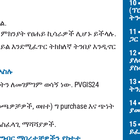
10
(ፕ
ትን
ል.
11
ምክንያት የፀሐይ ኪሳራዎች ሊሆኑ ይችላሉ.
ጋር
ይል እንደሚፈጥር ትክክለኛ ትንበያ እንዲኖር
12
ያለ
ያስ
አስሉ
13
ን ለመገምገም ወሳኝ ነው. PVGIS24
ትን
14
ጫዎቻዎች, ወዘተ) ግ purchase እና ጭነት
ያመ
15
አስፈላጊ ማሻሻያዎች.
ይፈ
 የግብር ማበረታቻዎችን ያካተተ