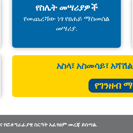
የስሌት መሣሪያዎች
የመጨረሻው ነፃ የፀሐይ ማስመሰል
መሣሪያ.
አስላ፣ አስመሳይ፣ አሻሽል
የገንዘብ 
ና የፎቶግራፊያዊ ስርዓት አፈፃፀም መረጃ ይሰጣል.