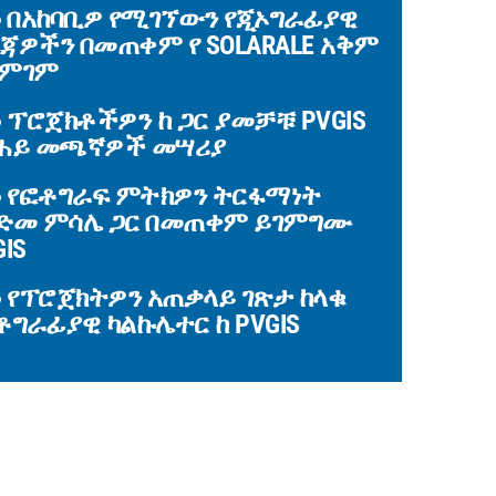
በአከባቢዎ የሚገኘውን የጂኦግራፊያዊ
ጃዎችን በመጠቀም የ SOLARALE አቅም
ምገም
ፕሮጀክቶችዎን ከ ጋር ያመቻቹ PVGIS
ሐይ መጫኛዎች መሣሪያ
የፎቶግራፍ ምትክዎን ትርፋማነት
ድመ ምሳሌ ጋር በመጠቀም ይገምግሙ
GIS
የፕሮጀክትዎን አጠቃላይ ገጽታ ከላቁ
ቶግራፊያዊ ካልኩሌተር ከ PVGIS