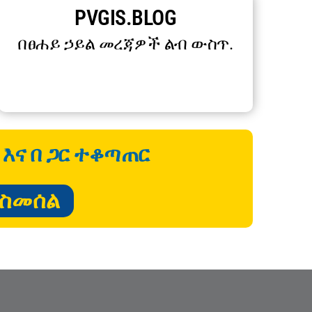
PVGIS.BLOG
በፀሐይ ኃይል መረጃዎች ልብ ውስጥ.
 እና በ ጋር ተቆጣጠር
ማስመሰል