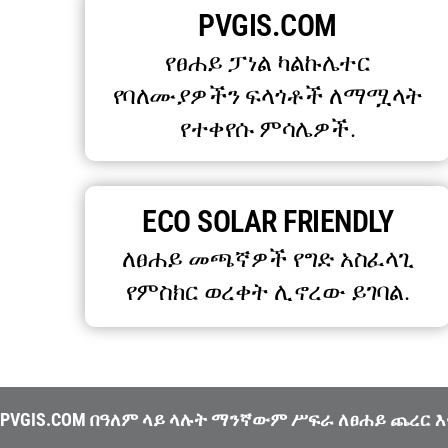
PVGIS.COM
የፀሐይ ፓነል ካልኩሌተር
የባለሙያዎችን ፍላጎቶች ለማሟላት
የተቀየሱ ምሳሌዎች.
ECO SOLAR FRIENDLY
ለፀሐይ መጫኛዎች የግድ አስፈላጊ
የምስክር ወረቀት ሊኖረው ይገባል.
PVGIS.COM በዓለም ላይ ላሉት ማንኛውም ሥፍራ ለፀሐይ ጨረር እ