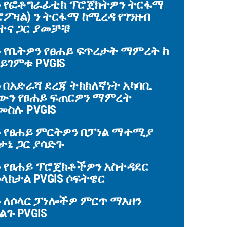
የፎቶግራፊቲክ ፕሮጀክትዎን ትርፋማ
ሮፖዛል) ን ትርፋማ ከሚረዳ የገንዘብ
ተና ጋር ያመቻቹ
የቤትዎን የፀሐይ ፍጥረታት ማምረት ከ
 ይገምቱ PVGIS
በአድራሻ ደረጃ ትክክለኛነት አካባቢ
ውን የፀሐይ ፍጠርዎን ማምረት
መስሉ PVGIS
የፀሐይ ምርትዎን በፓነል ማተሚያ
ታኔ ጋር ያሳድጉ
የፀሐይ ፕሮጀክቶችዎን አስተዳደር
ላክታል PVGIS ሶፍትዌር
ለሶላር ፓነሎችዎ ምርጥ ማእዘን
ልጉ PVGIS