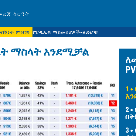
መረጃ ስርዓት
ንበኝነት ምዝገባ
የፒዲኤፍ ማስመሰያዎች
ለድሆቹ
ዴት ማስላት እንደሚቻል
ለ
PV
1
እን
2
በት
3