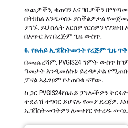
ወጪዎችን, ቁጠባን እና ገቢዎችን በማጣመር,
በትክክል እንዲወስኑ ያስችልዎታል የመጀመሪ
ያግኙ. ይህ ስሌት እርስዎ የርስዎን የገንዘ
በአጭር እና በረጅም ጊዜ ውስጥ.
6. የፀሐይ ኢንቨስትመንት የረጅም ጊዜ 
በመጨረሻም, PVGIS24 ግምት ውስጥ ከ
ዓመታት እንዲመለከቱ ይረዳዎታል የሚጠበቀ
ፓናል አፈፃፀም የተጠበቁ ናቸው.
ከ ጋር PVGIS24የፀሐይ ፓነሎችዎን ትርፋ
ተደራሽ ተግባር ይሆናሉ የሙያ ደረጃዎ. እ
ኢንቨስትመንትዎን ለመቀየር የተረዱ ውሳኔ