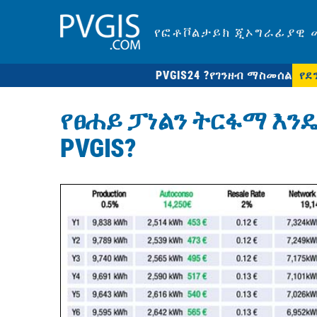
የፎቶቮልታይክ ጂኦግራፊያዊ 
PVGIS24 ?
የገንዘብ ማስመሰል
የደ
የፀሐይ ፓነልን ትርፋማ እን
PVGIS?