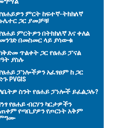
መግማል
የፀሐይዎን ምርት ከፍተኛ-ትክክለኛ
ኩሌተር ጋር ያመቻቹ
የፀሐይ ምርትዎን በትክክለኛ እና ቀለል
 መንገድ በመስመር ላይ ያሳውቁ
ከቅድመ ጥልቀት ጋር የፀሐይ ፓናል
ዓት ያስሉ
የፀሐይ ፓነሎችዎን አፈፃፀም ከ ጋር
ድጉ PVGIS
ለቤትዎ ስንት የፀሐይ ፓነሎች ይፈልጋሉ?
የነፃ የፀሐይ ብርሃን ካርታዎችን
ጠቀም የጣቢያዎን የጦርነት አቅም
ገምግሙ