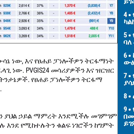
ይገ
4
ካል
5
ባለ
6
ውሳኔ ነው, እና የፀሐይ ፓነሎችዎን ትርፋማነት
ውፅ
ጊ ነው. PVGIS24 መሳሪያዎችን እና ዝርዝር
7
ትንታኔዎች. የፀሐይ ፓነሎችዎን ትርፋማ
ያሳ
.
8
9
ን ያህል ኃይል ማምረት እንደሚችሉ መገምገም
በመ
ይ
ችላሉ እንደ የሚከተሉትን ቁልፍ ነገሮችን ከግምት