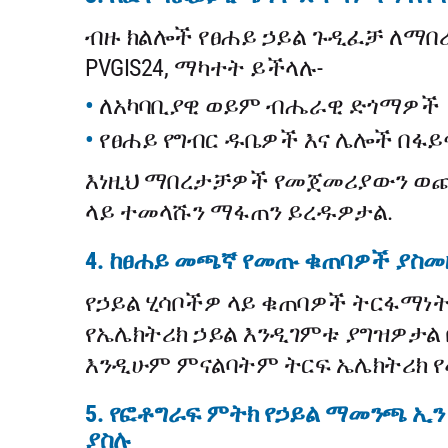
ብዙ ክልሎች የፀሐይ ኃይል ጉዲፈቻ ለማበረ
PVGIS24, ማካተት ይችላሉ-
ለአካባቢያዊ ወይም ብሔራዊ ድጎማዎች
የፀሐይ የግብር ዱቤዎች እና ሌሎች በፋይ
እነዚህ ማበረታቻዎች የመጀመሪያውን ወጪ ለ
ላይ ተመላሹን ማፋጠን ይረዱዎታል.
4. ከፀሐይ መጫኛ የመጡ ቁጠባዎች ያስመ
የኃይል ሂሳቦችዎ ላይ ቁጠባዎች ትርፋማነት ቁ
የኤሌክትሪክ ኃይል እንዲገምቱ ያግዝዎታል 
እንዲሁም ምናልባትም ትርፍ ኤሌክትሪክ የመ
5. የፎቶግራፍ ምትክ የኃይል ማመንጫ ኢን 
ያስሉ