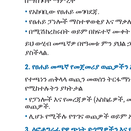
በማስገባት ማምረት
የአከባቢው የፀሐይ መገባደጃ.
የፀሐይ ፓነሎች ማስተዋወቂያ እና ማቃለ
በሚሽከረከሩበት ወይም በከፍተኛ ሙቀት 
ይህ ውሂብ መጫኛዎ በየዓመቱ ምን ያህል ኃ
ያስችላል.
2. የፀሐይ መጫኛ የመጀመሪያ ወጪዎችን 
የተጫነን ጠቅላላ ወጪን መወሰን ትርፋማነት
የሚከተሉትን ያካትታል
የፓነሎች እና የመረጃዎች (አስከፊዎች, መ
ወጪዎች.
ሊሆኑ የሚችሉ የጥገና ወጪዎች ወይም 
3. ለፎቶግራፊያዊ ጭነት ድጎማዎችን እና