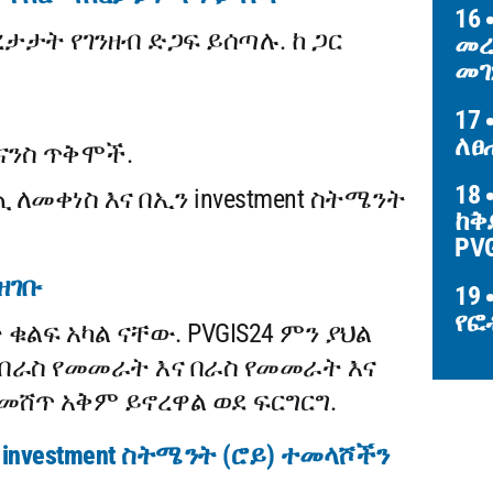
16
ታታት የገንዘብ ድጋፍ ይሰጣሉ. ከ ጋር
መረ
መገ
17
ለፀ
ናንስ ጥቅሞች.
18
መቀነስ እና በኢን investment ስትሜንት
ከቅ
PV
ዘገቡ
19
የፎ
ልፍ አካል ናቸው. PVGIS24 ምን ያህል
በራስ የመመራት እና በራስ የመመራት እና
ሸጥ አቅም ይኖረዋል ወደ ፍርግርግ.
investment ስትሜንት (ሮይ) ተመላሾችን