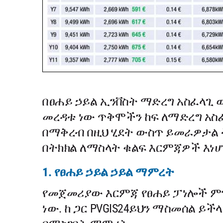
በፀሐይ ኃይል ኢንቨስት ማድረግ አስፈላጊ 
መረዳቱ ነው ጥቅሞችን ከፍ ለማድረግ አስፈላ
በማቅረብ በዚህ ሂደት ውስጥ ይመራዎታል 
በትክክል ለማስላት ቁልፍ እርምጃዎች እነሆ
1. የፀሐይ ኃይል ኃይል ማምረት
የመጀመሪያው እርምጃ የፀሐይ ፓነሎች ም
ነው. ከ ጋር PVGIS24ይህን ማስመሰል ይ