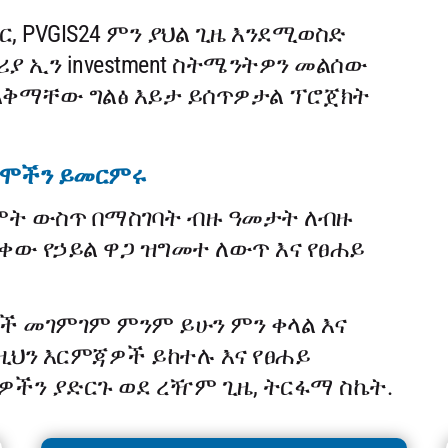
 PVGIS24 ምን ያህል ጊዜ እንደሚወስድ
ያ ኢን investment ስትሜንትዎን መልሰው
ብ አቅማቸው ግልፅ እይታ ይሰጥዎታል ፕሮጀክት
ጥቅሞችን ይመርምሩ
ግምት ውስጥ በማስገባት ብዙ ዓመታት ለብዙ
ው የኃይል ዋጋ ዝግመተ ለውጥ እና የፀሐይ
ዮች መገምገም ምንም ይሁን ምን ቀላል እና
ነዚህን እርምጃዎች ይከተሉ እና የፀሐይ
ዎችን ያድርጉ ወደ ረዥም ጊዜ, ትርፋማ ስኬት.