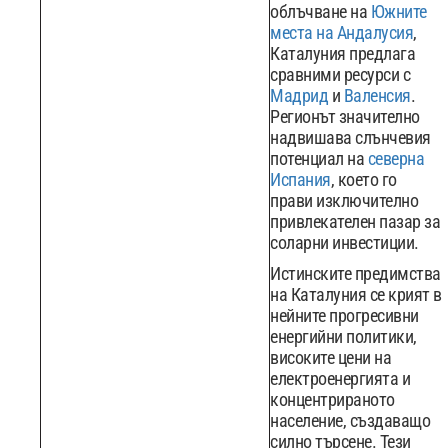
облъчване на
Южните
места на Андалусия
,
Каталуния предлага
сравними ресурси с
Мадрид
и
Валенсия
.
Регионът значително
надвишава слънчевия
потенциал на
северна
Испания
, което го
прави изключително
привлекателен пазар за
соларни инвестиции.
Истинските предимства
на Каталуния се крият в
нейните прогресивни
енергийни политики,
високите цени на
електроенергията и
концентрираното
население, създаващо
силно търсене. Тези