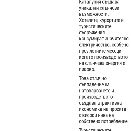
Каталуния създава
уникални слънчеви
възможности.
Хотелите, курортите и
туристическите
съоръжения
консумират значително
електричество, особено
през летните месеци,
когато производството
на слънчева енергия е
пиково.
Това отлично
съвпадение на
натоварването и
производството
създава атрактивна
икономика на проекта
с високи нива на
собствено потребление.
Туристическите