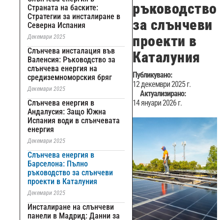
ръководство
Страната на баските:
Стратегии за инсталиране в
за слънчеви
Северна Испания
проекти в
Декември 2025
Слънчева инсталация във
Каталуния
Валенсия: Ръководство за
слънчева енергия на
Публикувано:
средиземноморския бряг
12 декември 2025 г.
Декември 2025
Актуализирано:
Слънчева енергия в
14 януари 2026 г.
Андалусия: Защо Южна
Испания води в слънчевата
енергия
Декември 2025
Слънчева енергия в
Барселона: Пълно
ръководство за слънчеви
проекти в Каталуния
Декември 2025
Инсталиране на слънчеви
панели в Мадрид: Данни за