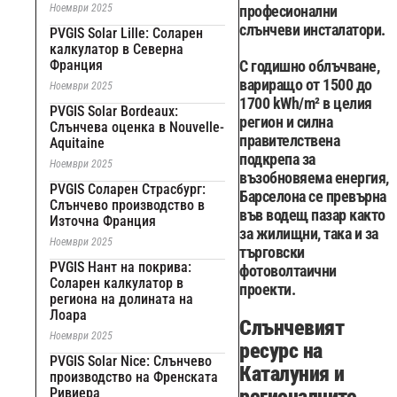
Ноември 2025
професионални
слънчеви инсталатори.
PVGIS Solar Lille: Соларен
калкулатор в Северна
Франция
С годишно облъчване,
вариращо от 1500 до
Ноември 2025
1700 kWh/m² в целия
PVGIS Solar Bordeaux:
регион и силна
Слънчева оценка в Nouvelle-
правителствена
Aquitaine
подкрепа за
Ноември 2025
възобновяема енергия,
PVGIS Соларен Страсбург:
Барселона се превърна
Слънчево производство в
във водещ пазар както
Източна Франция
за жилищни, така и за
Ноември 2025
търговски
PVGIS Нант на покрива:
фотоволтаични
Соларен калкулатор в
проекти.
региона на долината на
Лоара
Слънчевият
Ноември 2025
ресурс на
PVGIS Solar Nice: Слънчево
Каталуния и
производство на Френската
Ривиера