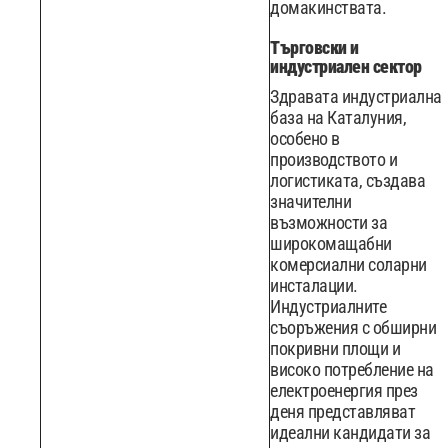
домакинствата.
Търговски и
индустриален сектор
Здравата индустриална
база на Каталуния,
особено в
производството и
логистиката, създава
значителни
възможности за
широкомащабни
комерсиални соларни
инсталации.
Индустриалните
съоръжения с обширни
покривни площи и
високо потребление на
електроенергия през
деня представляват
идеални кандидати за