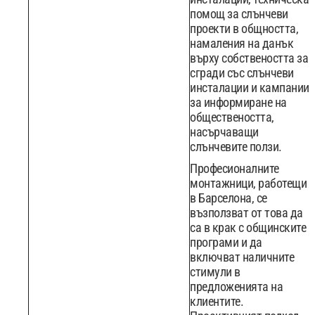
помощ за слънчеви
проекти в общността,
намаления на данък
върху собствеността за
сгради със слънчеви
инсталации и кампании
за информиране на
обществеността,
насърчаващи
слънчевите ползи.
Професионалните
монтажници, работещи
в Барселона, се
възползват от това да
са в крак с общинските
програми и да
включват наличните
стимули в
предложенията на
клиентите.