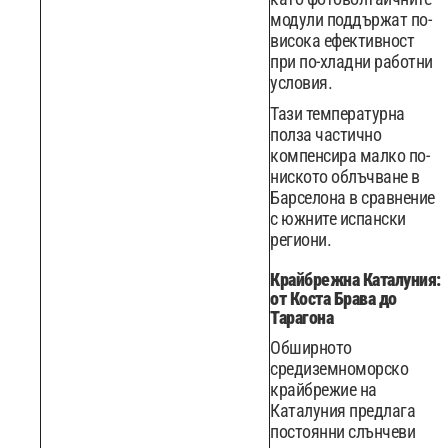
модули поддържат по-
висока ефективност
при по-хладни работни
условия.
Тази температурна
полза частично
компенсира малко по-
ниското облъчване в
Барселона в сравнение
с южните испански
региони.
Крайбрежна Каталуния:
от Коста Брава до
Тарагона
Обширното
средиземноморско
крайбрежие на
Каталуния предлага
постоянни слънчеви