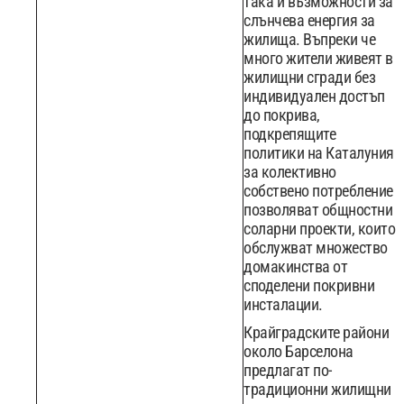
така и възможности за
слънчева енергия за
жилища. Въпреки че
много жители живеят в
жилищни сгради без
индивидуален достъп
до покрива,
подкрепящите
политики на Каталуния
за колективно
собствено потребление
позволяват общностни
соларни проекти, които
обслужват множество
домакинства от
споделени покривни
инсталации.
Крайградските райони
около Барселона
предлагат по-
традиционни жилищни