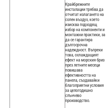
Крайбрежните
инсталации трябва да
отчитат излагането на
солен въздух, което
изисква подходящ
избор на компоненти и
монтажни практики, за
да се гарантира
дългосрочна
надеждност. Въпреки
това, охлаждащият
ефект на морския бриз
през летните месеци
повишава
ефективността на
панела, създавайки
благоприятни условия
за целогодишно
слънчево
производство.