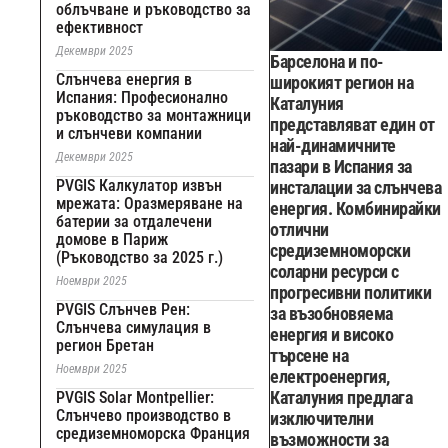
облъчване и ръководство за
ефективност
Декември 2025
Барселона и по-
Слънчева енергия в
широкият регион на
Испания: Професионално
Каталуния
ръководство за монтажници
представляват един от
и слънчеви компании
най-динамичните
Декември 2025
пазари в Испания за
PVGIS Калкулатор извън
инсталации за слънчева
мрежата: Оразмеряване на
енергия. Комбинирайки
батерии за отдалечени
отлични
домове в Париж
средиземноморски
(Ръководство за 2025 г.)
соларни ресурси с
Ноември 2025
прогресивни политики
PVGIS Слънчев Рен:
за възобновяема
Слънчева симулация в
енергия и високо
регион Бретан
търсене на
Ноември 2025
електроенергия,
Каталуния предлага
PVGIS Solar Montpellier:
Слънчево производство в
изключителни
средиземноморска Франция
възможности за