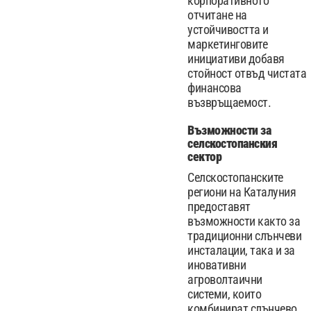
корпоративното
отчитане на
устойчивостта и
маркетинговите
инициативи добавя
стойност отвъд чистата
финансова
възвръщаемост.
Възможности за
селскостопанския
сектор
Селскостопанските
региони на Каталуния
предоставят
възможности както за
традиционни слънчеви
инсталации, така и за
иновативни
агроволтаични
системи, които
комбинират слънчево