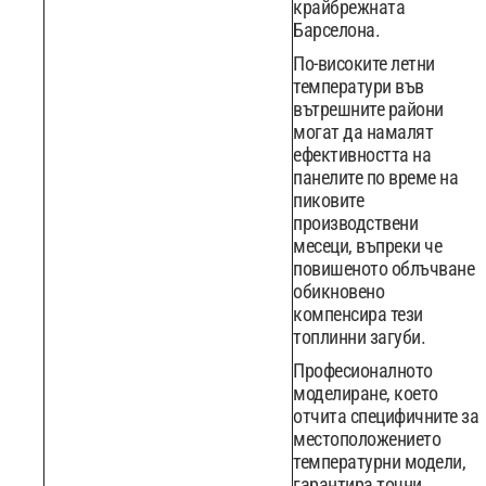
крайбрежната
Барселона.
По-високите летни
температури във
вътрешните райони
могат да намалят
ефективността на
панелите по време на
пиковите
производствени
месеци, въпреки че
повишеното облъчване
обикновено
компенсира тези
топлинни загуби.
Професионалното
моделиране, което
отчита специфичните за
местоположението
температурни модели,
гарантира точни