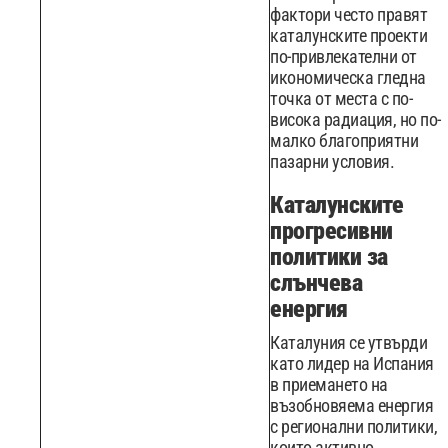
фактори често правят
каталунските проекти
по-привлекателни от
икономическа гледна
точка от места с по-
висока радиация, но по-
малко благоприятни
пазарни условия.
Каталунските
прогресивни
политики за
слънчева
енергия
Каталуния се утвърди
като лидер на Испания
в приемането на
възобновяема енергия
с регионални политики,
които активно