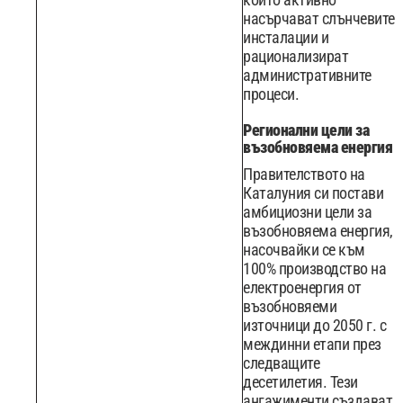
насърчават слънчевите
инсталации и
рационализират
административните
процеси.
Регионални цели за
възобновяема енергия
Правителството на
Каталуния си постави
амбициозни цели за
възобновяема енергия,
насочвайки се към
100% производство на
електроенергия от
възобновяеми
източници до 2050 г. с
междинни етапи през
следващите
десетилетия. Тези
ангажименти създават