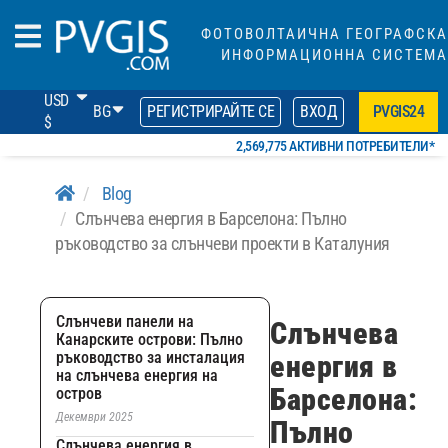
ФОТОВОЛТАИЧНА ГЕОГРАФСКА
ИНФОРМАЦИОННА СИСТЕМА
USD
BG
РЕГИСТРИРАЙТЕ СЕ
ВХОД
PVGIS24
$
2,569,775 АКТИВНИ ПОТРЕБИТЕЛИ*
Blog
Слънчева енергия в Барселона: Пълно
ръководство за слънчеви проекти в Каталуния
Слънчеви панели на
Слънчева
Канарските острови: Пълно
ръководство за инсталация
енергия в
на слънчева енергия на
Барселона:
остров
Декември 2025
Пълно
Слънчева енергия в