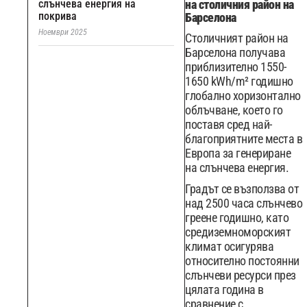
слънчева енергия на
на столичния район на
покрива
Барселона
Ноември 2025
Столичният район на
Барселона получава
приблизително 1550-
1650 kWh/m² годишно
глобално хоризонтално
облъчване, което го
поставя сред най-
благоприятните места в
Европа за генериране
на слънчева енергия.
Градът се възползва от
над 2500 часа слънчево
греене годишно, като
средиземноморският
климат осигурява
относително постоянни
слънчеви ресурси през
цялата година в
сравнение с