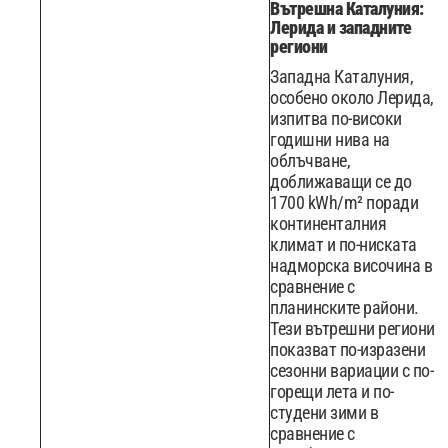
Вътрешна Каталуния:
Лерида и западните
региони
Западна Каталуния,
особено около Лерида,
изпитва по-високи
годишни нива на
облъчване,
доближаващи се до
1700 kWh/m² поради
континенталния
климат и по-ниската
надморска височина в
сравнение с
планинските райони.
Тези вътрешни региони
показват по-изразени
сезонни вариации с по-
горещи лета и по-
студени зими в
сравнение с