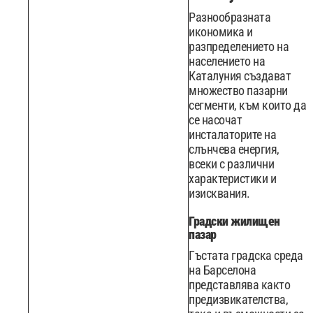
Разнообразната
икономика и
разпределението на
населението на
Каталуния създават
множество пазарни
сегменти, към които да
се насочат
инсталаторите на
слънчева енергия,
всеки с различни
характеристики и
изисквания.
Градски жилищен
пазар
Гъстата градска среда
на Барселона
представлява както
предизвикателства,