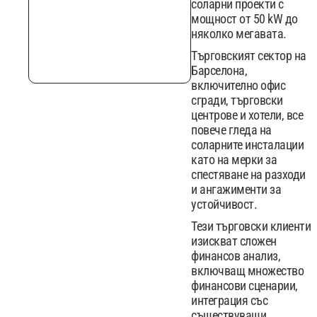
соларни проекти с
мощност от 50 kW до
няколко мегавата.
Търговският сектор на
Барселона,
включително офис
сгради, търговски
центрове и хотели, все
повече гледа на
соларните инсталации
като на мерки за
спестяване на разходи
и ангажименти за
устойчивост.
Тези търговски клиенти
изискват сложен
финансов анализ,
включващ множество
финансови сценарии,
интеграция със
съществуващи