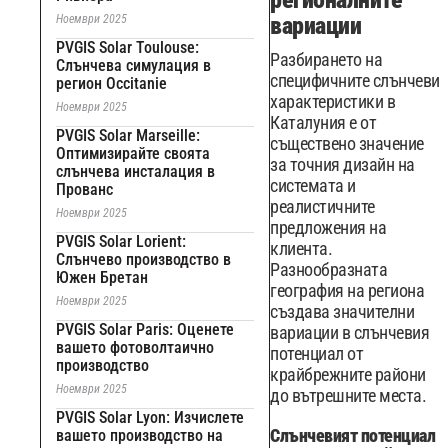
регионалните
Ноември 2025
вариации
PVGIS Solar Toulouse:
Разбирането на
Слънчева симулация в
специфичните слънчеви
регион Occitanie
характеристики в
Ноември 2025
Каталуния е от
PVGIS Solar Marseille:
съществено значение
Оптимизирайте своята
за точния дизайн на
слънчева инсталация в
системата и
Прованс
реалистичните
Ноември 2025
предложения на
PVGIS Solar Lorient:
клиента.
Слънчево производство в
Разнообразната
Южен Бретан
география на региона
Ноември 2025
създава значителни
PVGIS Solar Paris: Оценете
вариации в слънчевия
вашето фотоволтаично
потенциал от
производство
крайбрежните райони
Ноември 2025
до вътрешните места.
PVGIS Solar Lyon: Изчислете
Слънчевият потенциал
вашето производство на