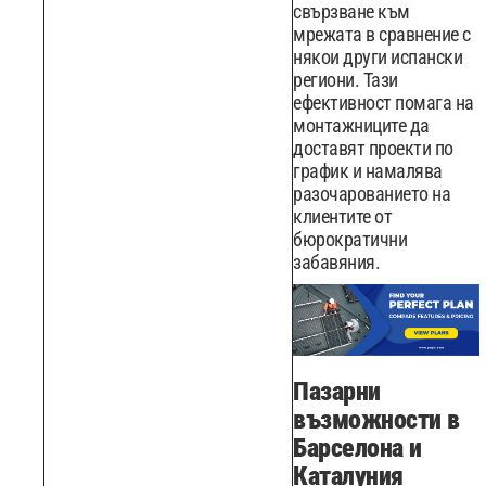
свързване към
мрежата в сравнение с
някои други испански
региони. Тази
ефективност помага на
монтажниците да
доставят проекти по
график и намалява
разочарованието на
клиентите от
бюрократични
забавяния.
Пазарни
възможности в
Барселона и
Каталуния