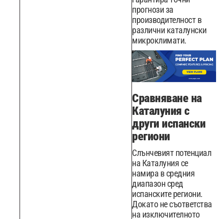
прогнози за
производителност в
различни каталунски
микроклимати.
Сравняване на
Каталуния с
други испански
региони
Слънчевият потенциал
на Каталуния се
намира в средния
диапазон сред
испанските региони.
Докато не съответства
на изключителното