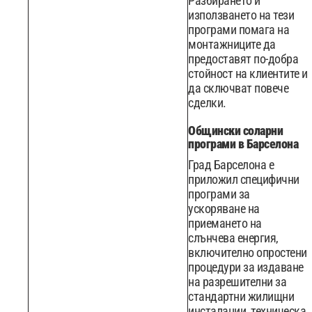
Разбирането и
използването на тези
програми помага на
монтажниците да
предоставят по-добра
стойност на клиентите и
да сключват повече
сделки.
Общински соларни
програми в Барселона
Град Барселона е
приложил специфични
програми за
ускоряване на
приемането на
слънчева енергия,
включително опростени
процедури за издаване
на разрешителни за
стандартни жилищни
инсталации, техническа