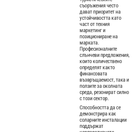
съоръжения често
дават приоритет на
устойчивостта като
част от техния
маркетинг и
позициониране на
марката.
Професионалните
слънчеви предложения,
които количествено
определят както
финансовата
възвръщаемост, така и
ползите за околната
среда, резонират силно
с този сектор.
Способността да се
демонстрира как
соларните инсталации
поддържат