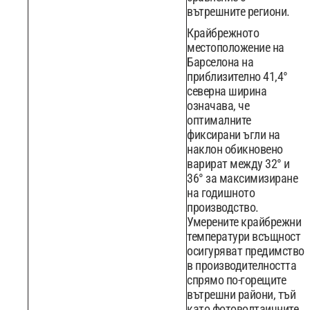
вътрешните региони.
Крайбрежното
местоположение на
Барселона на
приблизително 41,4°
северна ширина
означава, че
оптималните
фиксирани ъгли на
наклон обикновено
варират между 32° и
36° за максимизиране
на годишното
производство.
Умерените крайбрежни
температури всъщност
осигуряват предимство
в производителността
спрямо по-горещите
вътрешни райони, тъй
като фотоволтаичните