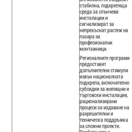
стабилна, подкрепяща
среда за слънчеви
инсталации и
сигнализират за
непрекъснат растеж на
пазара за
професионални
монтажници.
Регионалните програми
предоставят
допълнителни стимули
извън националната
подкрепа, включително
субсидии за жилищни и
търговски инсталации,
рационализирани
процеси за издаване на
разрешителни и
техническа поддръжка
за сложни проекти.