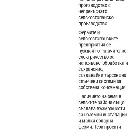
производство с
непрекъснато
селскостопанско
производство.
Фермите и
селскостопанските
предприятия се
нуждаят от значително
електричество за
напояване, обработка и
съхранение,
създавайки търсене на
слънчеви системи за
собствена консумация.
Наличието на земя в
селските райони също
създава възможности
за наземни инсталации
и малки соларни
ферми. Тези проекти