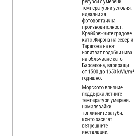
ресурси с умерени
температурни условия,
идеални за
фотоволтаична
производителност.
Крайбрежните градове
като Жирона на север и
Тарагона на юг
изпитват подобни нива
на облъчване като
Барселона, вариращи
от 1500 до 1650 kWh/m²
годишно.
Морското влияние
поддържа летните
температури умерени,
намалявайки
топлинните загуби,
които засягат
вътрешните
инсталации.