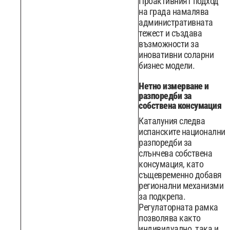
Проактивният подход
на града намалява
административната
тежест и създава
възможности за
иновативни соларни
бизнес модели.
Нетно измерване и
разпоредби за
собствена консумация
Каталуния следва
испанските национални
разпоредби за
слънчева собствена
консумация, като
същевременно добавя
регионални механизми
за подкрепа.
Регулаторната рамка
позволява както
индивидуално, така и