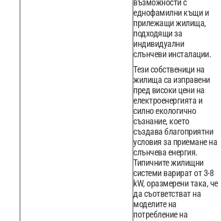
възможности с
еднофамилни къщи и
прилежащи жилища,
подходящи за
индивидуални
слънчеви инсталации.
Тези собственици на
жилища са изправени
пред високи цени на
електроенергията и
силно екологично
съзнание, което
създава благоприятни
условия за приемане на
слънчева енергия.
Типичните жилищни
системи варират от 3-8
kW, оразмерени така, че
да съответстват на
моделите на
потребление на