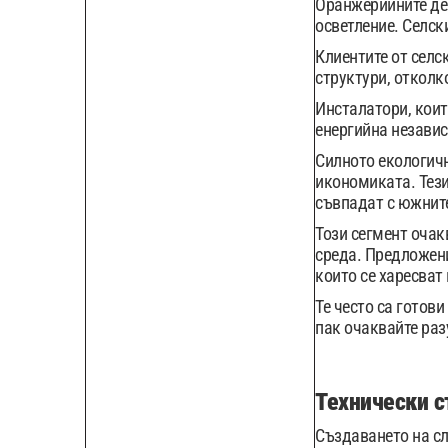
Оранжерийните дей
осветление. Селск
Клиентите от селс
структури, отколк
Инсталатори, коит
енергийна независ
Силното екологичн
икономиката. Тези
съвпадат с южните
Този сегмент очак
среда. Предложени
които се харесват
Те често са готов
пак очаквайте ра
Технически с
Създаването на сл