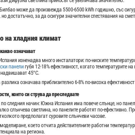
тази дифузна светлина приносът се увеличава значително.
 Билбао може да произвежда 5500-6500 kWh годишно, със сигу
, но достатъчно, за да осигури значителни спестявания на сме
о на хладния климат
какво означават
Испания изненадва много инсталатори: по-ниските температур
ски панели
губя 12-18% ефективност, когато температурите на 
 надвишават 45°C.
 разлика означава приблизително 6-8% по-висока ефективност 
ти, които си струва да преследвате
 по следния начин: Южна Испания има повече слънце, но панел
лко слънчева светлина, но панелите работят по-ефективно. Про
отколкото предполагат суровите слънчеви часове.
оделиране, което отчита действителните работни температур
тенциала на региона.