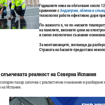
Годишните нива на облъчване около 1
сравнение с
Андалусия, обляна в слън
технология работи ефективно дори при
По-важното е, че по-ниските темпера
на панелите, високите цени на електр
и силно екологично съзнание осиновяв
За монтажниците, желаещи да разберат
Страната на баските предоставя неиз
 слънчевата реалност на Северна Испания
 соларен пазар започва с реалистични очаквания и разбиране к
 на Испания.