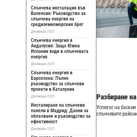
Слънчева инсталация във
Валенсия: Ръководство за
слънчева енергия на
средиземноморския бряг
Декември 2025
Слънчева енергия в
Андалусия: Защо Южна
Испания води в слънчевата
енергия
Декември 2025
Слънчева енергия в
Барселона: Пълно
ръководство за слънчеви
проекти в Каталуния
Разбиране на
Декември 2025
Инсталиране на слънчеви
Успехът на баския
панели в Мадрид: Данни за
слънчевите райони
облъчване и ръководство за
ефективност
Декември 2025