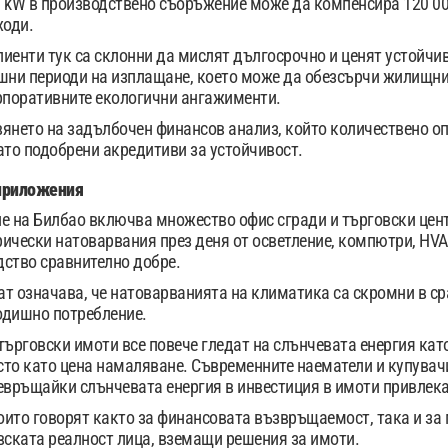
 kW в производствено съоръжение може да компенсира 120 00
ходи.
иенти тук са склонни да мислят дългосрочно и ценят устойчив
шни периоди на изплащане, което може да обезсърчи жилищнит
рпоративните екологични ангажименти.
янето на задълбочен финансов анализ, който количествено оп
ато подобрени акредитиви за устойчивост.
приложения
е на Билбао включва множество офис сгради и търговски цен
ически натоварвания през деня от осветление, компютри, HVAC
дство сравнително добре.
т означава, че натоварванията на климатика са скромни в ср
одишно потребление.
търговски имоти все повече гледат на слънчевата енергия кат
осто като цена намаляване. Съвременните наематели и купувач
евръщайки слънчевата енергия в инвестиция в имоти привлека
ито говорят както за финансовата възвръщаемост, така и за 
вската реалност лица, вземащи решения за имоти.