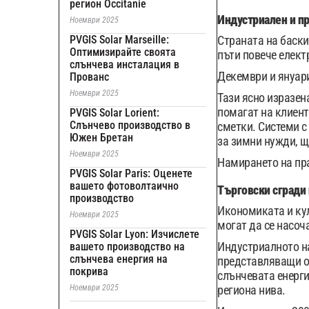
регион Occitanie
Индустриален и п
Ноември 2025
PVGIS Solar Marseille:
Страната на баски
Оптимизирайте своята
пъти повече елект
слънчева инсталация в
Декември и януари
Прованс
Ноември 2025
Тази ясно изразен
помагат на клиент
PVGIS Solar Lorient:
Слънчево производство в
сметки. Системи с
Южен Бретан
за зимни нужди, щ
Ноември 2025
Намирането на пра
PVGIS Solar Paris: Оценете
вашето фотоволтаично
Търговски сгради 
производство
Икономиката и кул
Ноември 2025
могат да се насоч
PVGIS Solar Lyon: Изчислете
Индустриалното на
вашето производство на
слънчева енергия на
представляващи ос
покрива
слънчевата енерги
Ноември 2025
региона нива.