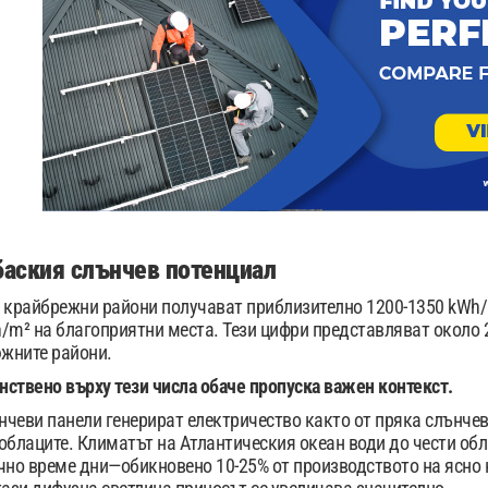
баския слънчев потенциал
е крайбрежни райони получават приблизително 1200-1350 kWh
/m² на благоприятни места. Тези цифри представляват около 
южните райони.
ствено върху тези числа обаче пропуска важен контекст.
чеви панели генерират електричество както от пряка слънчева
облаците. Климатът на Атлантическия океан води до чести обл
чно време дни—обикновено 10-25% от производството на ясно 