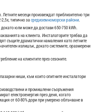
и. Летните месеци произвеждат приблизително три
-2,5x, типично за
средиземноморски райони
.
, докато юли може да достави 650-750 kWh.
чакванията на клиента. Инсталаторите трябва да
видят същите драматични намаления като летните
значителен излишък, докато системите, оразмерени
ребление на клиентите през сезоните.
 пазарни ниши, към които опитните инсталатори
производствени и промишлени съоръжения
ират електроенергия през деня, когато
мация от 60-80% дори при умерено облъчване в