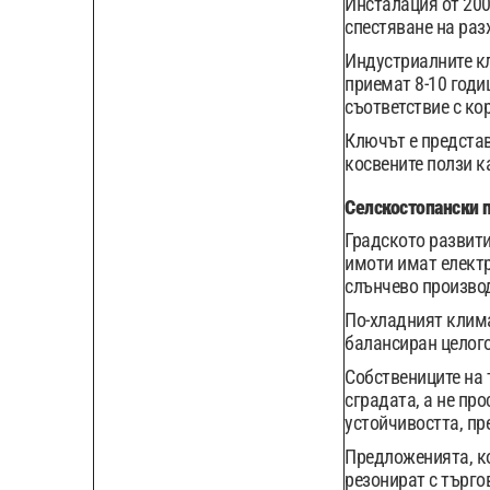
Инсталация от 200
спестяване на раз
Индустриалните кл
приемат 8-10 годи
съответствие с ко
Ключът е представ
косвените ползи к
Селскостопански 
Градското развити
имоти имат електр
слънчево произво
По-хладният клима
балансиран целог
Собствениците на 
сградата, а не пр
устойчивостта, пр
Предложенията, ко
резонират с търго