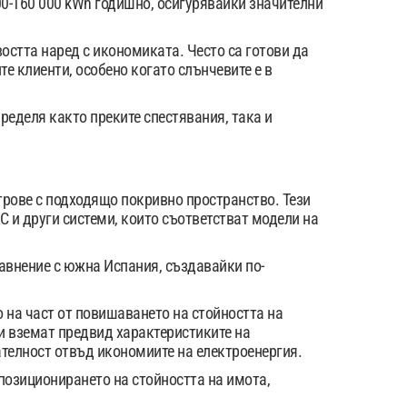
0-160 000 kWh годишно, осигурявайки значителни
остта наред с икономиката. Често са готови да
е клиенти, особено когато слънчевите е в
ределя както преките спестявания, така и
трове с подходящо покривно пространство. Тези
 и други системи, които съответстват модели на
авнение с южна Испания, създавайки по-
о на част от повишаването на стойността на
и вземат предвид характеристиките на
телност отвъд икономиите на електроенергия.
позиционирането на стойността на имота,