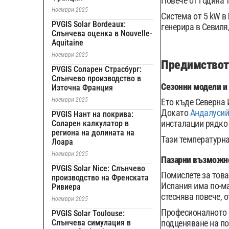
Повече от година 
Ноември 2025
Система от 5 kW в
PVGIS Solar Bordeaux:
генерира в Севиля
Слънчева оценка в Nouvelle-
Aquitaine
Ноември 2025
Предимствот
PVGIS Соларен Страсбург:
Слънчево производство в
Сезонни модели и 
Източна Франция
Ноември 2025
Ето къде Северна 
Докато
Андалусий
PVGIS Нант на покрива:
инсталации рядко
Соларен калкулатор в
региона на долината на
Тази температурна
Лоара
Ноември 2025
Пазарни възможнос
PVGIS Solar Nice: Слънчево
Помислете за това
производство на Френската
Испания има по-ма
Ривиера
стеснява повече, 
Ноември 2025
Професионалното м
PVGIS Solar Toulouse:
Слънчева симулация в
подценяване на по