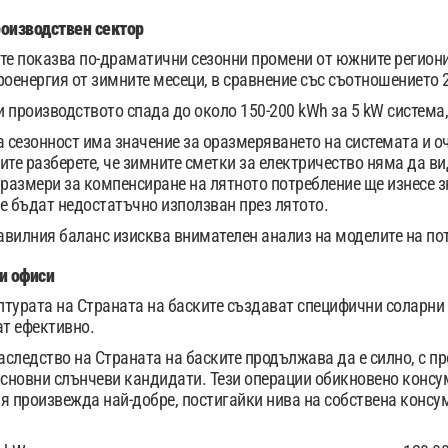
роизводствен сектор
те показва по-драматични сезонни промени от южните регион
роенергия от зимните месеци, в сравнение със съотношението 2
 производството спада до около 150-200 kWh за 5 kW система
а сезонност има значение за оразмеряването на системата и о
ите разберете, че зимните сметки за електричество няма да 
 размери за компенсиране на лятното потребление ще изнесе 
е бъдат недостатъчно използван през лятото.
вилния баланс изисква внимателен анализ на моделите на пот
и офиси
турата на Страната на баските създават специфични соларни
ат ефективно.
следство на Страната на баските продължава да е силно, с 
новни слънчеви кандидати. Тези операции обикновено консум
я произвежда най-добре, постигайки нива на собствена консу