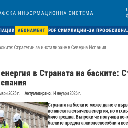
РАФСКА ИНФОРМАЦИОННА СИСТЕМА
$
ЛАЦИИ
АБОНАМЕНТ
PDF СИМУЛАЦИИ
ЗА ПРОФЕСИОНА
аските: Стратегии за инсталиране в Северна Испания
енергия в Страната на баските: С
Испания
ври 2025 г.
Актуализирано:
14 януари 2026 г.
Страната на баските може да не е първ
испанската слънчева енергия, но отхв
било грешка. Въпреки че получава по-м
баските предлага жизнеспособни и вс