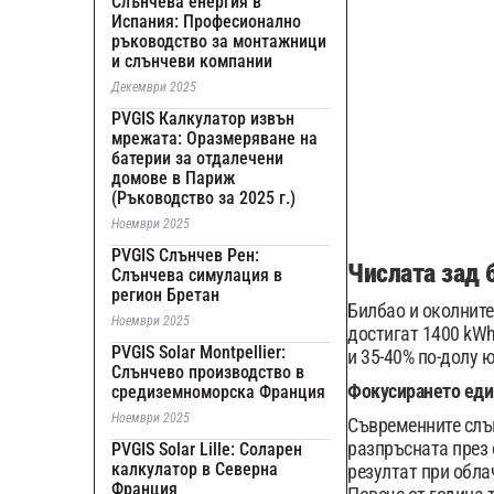
Слънчева енергия в
Испания: Професионално
ръководство за монтажници
и слънчеви компании
Декември 2025
PVGIS Калкулатор извън
мрежата: Оразмеряване на
батерии за отдалечени
домове в Париж
(Ръководство за 2025 г.)
Ноември 2025
PVGIS Слънчев Рен:
Числата зад 
Слънчева симулация в
регион Бретан
Билбао и околнит
Ноември 2025
достигат 1400 kWh
PVGIS Solar Montpellier:
и 35-40% по-долу 
Слънчево производство в
Фокусирането един
средиземноморска Франция
Ноември 2025
Съвременните слън
разпръсната през 
PVGIS Solar Lille: Соларен
калкулатор в Северна
резултат при обла
Франция