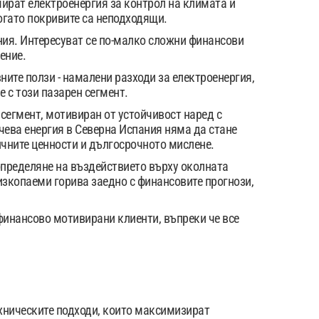
ират електроенергия за контрол на климата и
огато покривите са неподходящи.
ния. Интересуват се по-малко сложни финансови
ение.
ните ползи - намалени разходи за електроенергия,
 с този пазарен сегмент.
сегмент, мотивиран от устойчивост наред с
чева енергия в Северна Испания няма да стане
ичните ценности и дългосрочното мислене.
определяне на въздействието върху околната
изкопаеми горива заедно с финансовите прогнози,
 финансово мотивирани клиенти, въпреки че все
ехническите подходи, които максимизират