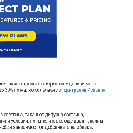
/m² годишно, докато вътрешните долини могат
25-30% по-малко облъчване от
централна Испания
 светлина, така и от дифузна светлина,
ачни условия, но панелите все още дават значим
небе в зависимост от дебелината на облака.