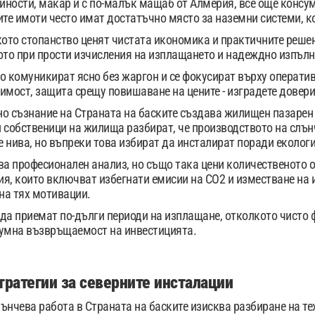
ности, макар и с по-малък мащаб от Алмерия, все още консум
ите имоти често имат достатъчно място за наземни системи, к
кото стопанство ценят чистата икономика и практичните реше
ото при прости изчисления на изплащането и надеждно изпълн
о комуникират ясно без жаргон и се фокусират върху оператив
имост, защита срещу повишаване на цените - изградете доверие
о съзнание на Страната на баските създава жилищен пазарен 
 собственици на жилища разбират, че производството на слън
 нива, но въпреки това избират да инсталират поради еколог
ва професионален анализ, но също така цени количественото 
я, които включват избегнати емисии на CO2 и изместване на 
 на тях мотивации.
и да приемат по-дълги периоди на изплащане, отколкото чисто
зумна възвръщаемост на инвестицията.
тратегии за северните инсталации
ънчева работа в Страната на баските изисква разбиране на т