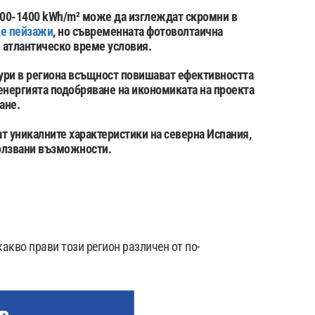
200-1400 kWh/m² може да изглеждат скромни в
це пейзажи
, но съвременната фотоволтаична
 атлантическо време условия.
тури в региона всъщност повишават ефективността
оенергията подобряване на икономиката на проекта
ане.
 уникалните характеристики на северна Испания,
ползвани възможности.
акво прави този регион различен от по-