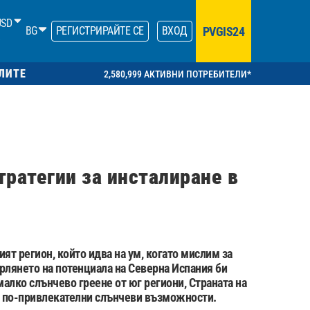
USD
PVGIS24
BG
РЕГИСТРИРАЙТЕ СЕ
ВХОД
ЛИТЕ
2,580,999 АКТИВНИ ПОТРЕБИТЕЛИ*
тратегии за инсталиране в
ият регион, който идва на ум, когато мислим за
ърлянето на потенциала на Северна Испания би
алко слънчево греене от юг региони, Страната на
е по-привлекателни слънчеви възможности.