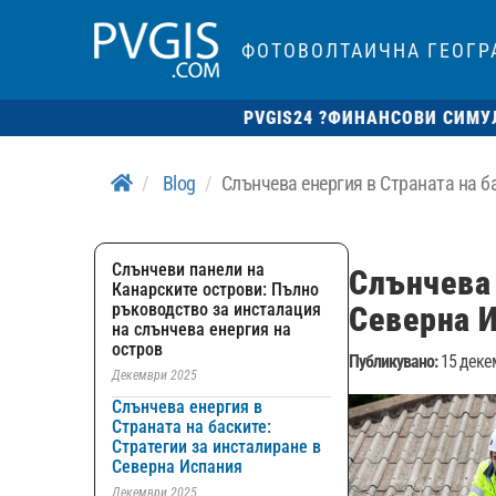
ФОТОВОЛТАИЧНА ГЕОГ
PVGIS24 ?
ФИНАНСОВИ СИМУ
Blog
Слънчева енергия в Страната на б
Слънчеви панели на
Слънчева 
Канарските острови: Пълно
ръководство за инсталация
Северна 
на слънчева енергия на
остров
Публикувано:
15 декем
Декември 2025
Слънчева енергия в
Страната на баските:
Стратегии за инсталиране в
Северна Испания
Декември 2025