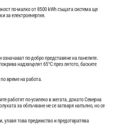
рност по-малко от 8500 kWh същата система ще
тки за електроенергия.
и означават по-добро представяне на панелите.
покрива надхвърлят 65°C през лятото, баските
по време на работа.
ите работят по-усилено в жегата, докато Северна
луката за облъчване не се затваря напълно, но се
и, улавя това предимство и предотвратява