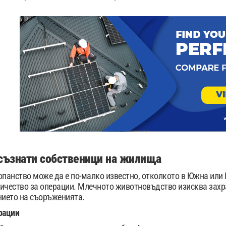
съзнати собственици на жилища
опанство може да е по-малко известно, отколкото в Южна или 
ичество за операции. Млечното животновъдство изисква захр
нието на съоръженията.
рации