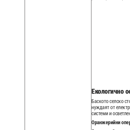
Екологично о
Баското селско ст
нуждаят от електр
системи и осветле
Оранжерийни опе