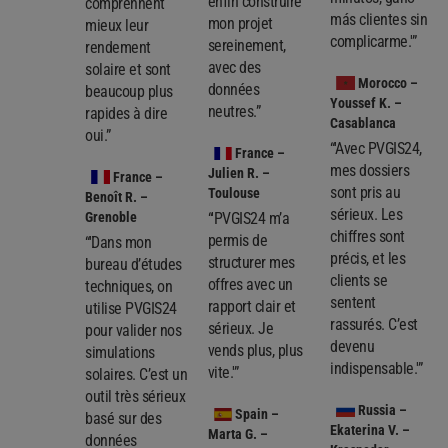
enfin construire
comprennent
más clientes sin
mon projet
mieux leur
complicarme.'”
sereinement,
rendement
avec des
solaire et sont
Morocco
–
données
beaucoup plus
Youssef K. –
neutres.”
rapides à dire
Casablanca
oui.”
“'Avec PVGIS24,
France
–
mes dossiers
Julien R. –
France
–
sont pris au
Toulouse
Benoît R. –
sérieux. Les
Grenoble
“'PVGIS24 m’a
chiffres sont
permis de
“'Dans mon
précis, et les
structurer mes
bureau d’études
clients se
offres avec un
techniques, on
sentent
rapport clair et
utilise PVGIS24
rassurés. C’est
sérieux. Je
pour valider nos
devenu
vends plus, plus
simulations
indispensable.'”
vite.'”
solaires. C’est un
outil très sérieux
Russia
–
Spain
–
basé sur des
Ekaterina V. –
Marta G. –
données