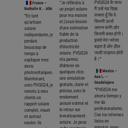
PVGIS24 के साथ
“'Je réfléchis à
France
–
मैं उन्हें यह दिखा
Nathalie K. - Albi
un projet solaire
सकता हूँ कि वे
pour ma maison
“'En tant
कितनी ऊर्जा
et j’avais besoin
qu’artisan
उत्पन्न करेंगे और
d’une estimation
solaire
कितनी बचत होगी।
fiable de la
indépendante, je
इससे मेरा भरोसा
production
perdais
बढ़ता है और डील
d’électricité
beaucoup de
जल्दी फाइनल होती
solaire. PVGIS24
temps à
है।'”
m’a permis
expliquer mes
d’obtenir en
devis
Mexico
–
quelques clics
photovoltaïques.
Ana L. –
une simulation
Maintenant,
Guadalajara
gratuite, claire et
avec PVGIS24, je
“'PVGIS24 me
précise, avec le
remets à mes
ahorra tiempo y
rendement
clients un
me da
annuel estimé et
rapport solaire
profesionalismo.
le retour sur
complet, visuel
Con los informes
investissement
et surtout
listos en
solaire. Je peux
neutre. Ils
minutos, gano