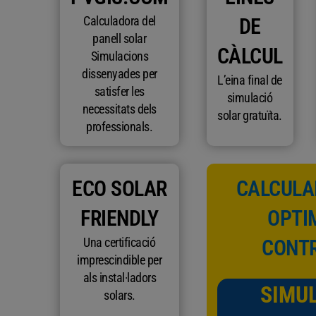
Calculadora del
DE
panell solar
CÀLCUL
Simulacions
dissenyades per
L’eina final de
satisfer les
simulació
necessitats dels
solar gratuïta.
professionals.
ECO SOLAR
CALCULAR
FRIENDLY
OPTIM
Una certificació
CONTR
imprescindible per
als instal·ladors
SIMU
solars.