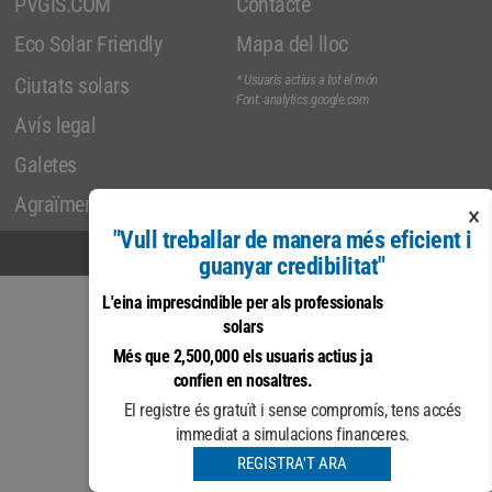
PVGIS.COM
Contacte
Eco Solar Friendly
Mapa del lloc
* Usuaris actius a tot el món
Ciutats solars
Font: analytics.google.com
Avís legal
Galetes
Agraïments
×
"Vull treballar de manera més eficient i
© COPYRIGHT 2026
guanyar credibilitat"
L'eina imprescindible per als professionals
solars
Més que 2,500,000 els usuaris actius ja
confien en nosaltres.
El registre és gratuït i sense compromís, tens accés
immediat a simulacions financeres.
REGISTRA'T ARA