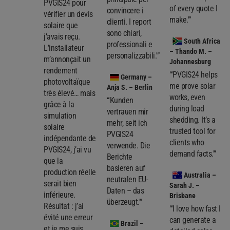
PVGIS24 pour
of every quote I
convincere i
vérifier un devis
make.'”
clienti. I report
solaire que
sono chiari,
j’avais reçu.
South Africa
professionali e
L’installateur
– Thando M. –
personalizzabili.'”
m’annonçait un
Johannesburg
rendement
“'PVGIS24 helps
Germany
–
photovoltaïque
me prove solar
Anja S. – Berlin
très élevé… mais
works, even
“'Kunden
grâce à la
during load
vertrauen mir
simulation
shedding. It’s a
mehr, seit ich
solaire
trusted tool for
PVGIS24
indépendante de
clients who
verwende. Die
PVGIS24, j’ai vu
demand facts.'”
Berichte
que la
basieren auf
production réelle
Australia
–
neutralen EU-
serait bien
Sarah J. –
Daten – das
inférieure.
Brisbane
überzeugt.'”
Résultat : j’ai
“'I love how fast I
évité une erreur
can generate a
Brazil
–
et je me suis