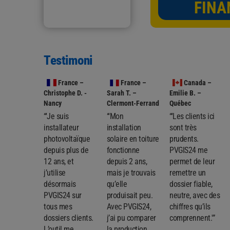
FINA
Testimoni
France
–
France
–
Canada
–
Christophe D. -
Sarah T. –
Emilie B. –
Nancy
Clermont-Ferrand
Québec
“'Je suis
“'Mon
“'Les clients ici
installateur
installation
sont très
photovoltaïque
solaire en toiture
prudents.
depuis plus de
fonctionne
PVGIS24 me
12 ans, et
depuis 2 ans,
permet de leur
j’utilise
mais je trouvais
remettre un
désormais
qu’elle
dossier fiable,
PVGIS24 sur
produisait peu.
neutre, avec des
tous mes
Avec PVGIS24,
chiffres qu’ils
dossiers clients.
j’ai pu comparer
comprennent.'”
L’outil me
la production