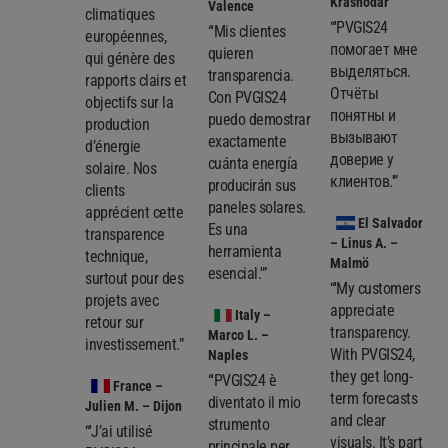
Krasnodar
Valence
climatiques
“'PVGIS24
“'Mis clientes
européennes,
помогает мне
quieren
qui génère des
выделяться.
transparencia.
rapports clairs et
Отчёты
Con PVGIS24
objectifs sur la
понятны и
puedo demostrar
production
вызывают
exactamente
d’énergie
доверие у
cuánta energía
solaire. Nos
клиентов.'”
producirán sus
clients
paneles solares.
apprécient cette
El Salvador
Es una
transparence
– Linus A. –
herramienta
technique,
Malmö
esencial.'”
surtout pour des
“'My customers
projets avec
appreciate
Italy
–
retour sur
transparency.
Marco L. –
investissement.”
With PVGIS24,
Naples
they get long-
“'PVGIS24 è
France
–
term forecasts
diventato il mio
Julien M. – Dijon
and clear
strumento
“'J’ai utilisé
visuals. It’s part
principale per