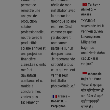
Turkey
–
permet de
réelle de mon
Ahmet D. –
remettre une
installation avec
Ankara
analyse de
la production
“'PVGIS24
production
théorique solaire
sayesinde teklif
solaire
estimée. C’est
verirken güven
professionnelle,
comme ça que
kazanıyorum.
neutre, avec le
j’ai découvert
Müşteriler
productible
une panne
bağımsız
solaire annuel et
partielle sur un
analizlerle daha
une projection
des panneaux.
çabuk karar
financière
Je recommande
veriyor.'”
claire.Les clients
cet outil à tous
me font
ceux qui veulent
Indonesia
–
davantage
vérifier leur
Rajiv P. – Pune
confiance et ça
installation
“'भारत में ग्राहक
m’aide à
photovoltaïque.”
सौर परियोजनाओं
conclure mes
पर निवेश से पहले
France
–
ventes plus
सही जानकारी
Robert B. –
facilement.'”
Perpignan
चाहते हैं।