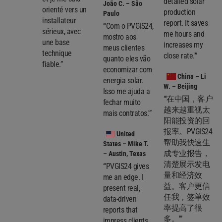
detailed solar
João C. – São
orienté vers un
production
Paulo
installateur
report. It saves
“'Com o PVGIS24,
sérieux, avec
me hours and
mostro aos
une base
increases my
meus clientes
technique
close rate.'”
quanto eles vão
fiable.”
economizar com
China
– Li
energia solar.
W. – Beijing
Isso me ajuda a
“'在中国，客户
fechar muito
越来越重视太
mais contratos.'”
阳能投资的回
报率。PVGIS24
United
帮助我快速生
States
– Mike T.
成专业报告，
– Austin, Texas
清楚展示发电
“'PVGIS24 gives
量和经济效
me an edge. I
益。客户更信
present real,
任我，签单效
data-driven
率提高了很
reports that
多。'”
impress clients