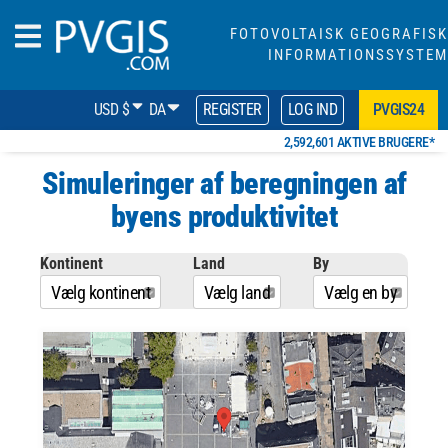
FOTOVOLTAISK GEOGRAFISK
INFORMATIONSSYSTEM
USD $
DA
REGISTER
LOG IND
PVGIS24
2,592,601 AKTIVE BRUGERE*
Simuleringer af beregningen af
​​byens produktivitet
Kontinent
Land
By
Vælg kontinent
Vælg land
Vælg en by