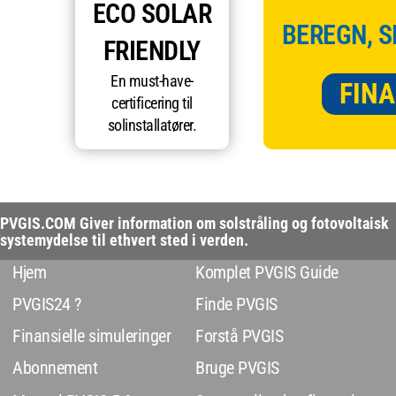
ECO SOLAR
BEREGN, S
FRIENDLY
En must-have-
FINA
certificering til
solinstallatører.
PVGIS.COM Giver information om solstråling og fotovoltaisk
systemydelse til ethvert sted i verden.
Hjem
Komplet PVGIS Guide
PVGIS24 ?
Finde PVGIS
Finansielle simuleringer
Forstå PVGIS
Abonnement
Bruge PVGIS