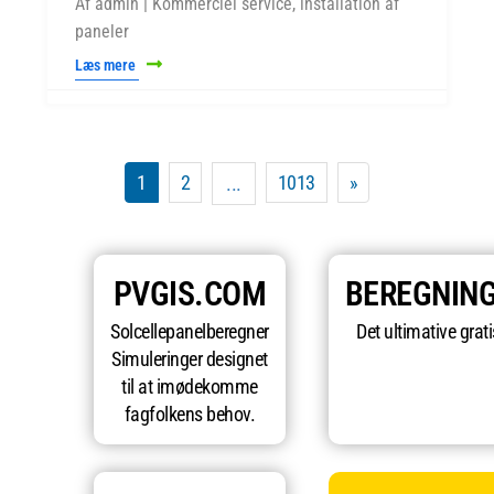
Af admin | Kommerciel service, installation af
paneler
Læs mere
1
2
1013
»
...
PVGIS.COM
BEREGNIN
Solcellepanelberegner
Det ultimative grat
Simuleringer designet
til at imødekomme
fagfolkens behov.