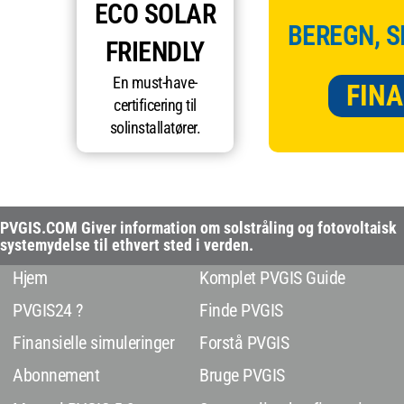
ECO SOLAR
BEREGN, S
FRIENDLY
En must-have-
FINA
certificering til
solinstallatører.
PVGIS.COM Giver information om solstråling og fotovoltaisk
systemydelse til ethvert sted i verden.
Hjem
Komplet PVGIS Guide
PVGIS24 ?
Finde PVGIS
Finansielle simuleringer
Forstå PVGIS
Abonnement
Bruge PVGIS