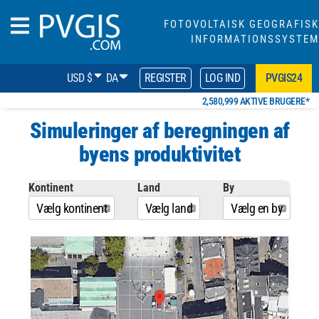
FOTOVOLTAISK GEOGRAFISK
INFORMATIONSSYSTEM
USD $
DA
REGISTER
LOG IND
PVGIS24
2,580,999 AKTIVE BRUGERE*
Simuleringer af beregningen af
​​byens produktivitet
Kontinent
Land
By
Vælg kontinent
Vælg land
Vælg en by