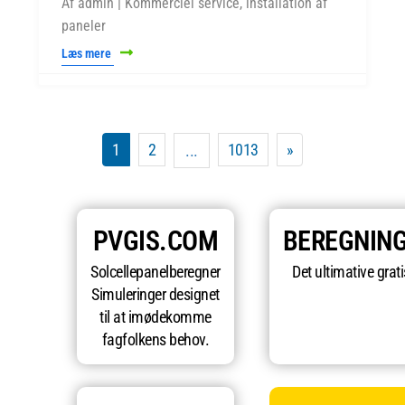
Af admin | Kommerciel service, installation af
paneler
Læs mere
1
2
1013
»
...
PVGIS.COM
BEREGNIN
Solcellepanelberegner
Det ultimative grat
Simuleringer designet
til at imødekomme
fagfolkens behov.