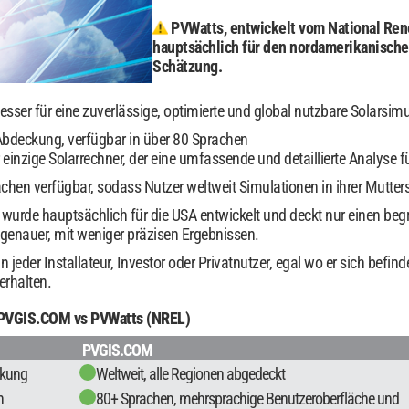
PVWatts, entwickelt vom National Ren
hauptsächlich für den nordamerikanischen
Schätzung.
sser für eine zuverlässige, optimierte und global nutzbare Solarsimu
bdeckung, verfügbar in über 80 Sprachen
inzige Solarrechner, der eine umfassende und detaillierte Analyse f
rachen verfügbar, sodass Nutzer weltweit Simulationen in ihrer Mutt
urde hauptsächlich für die USA entwickelt und deckt nur einen begr
genauer, mit weniger präzisen Ergebnissen.
eder Installateur, Investor oder Privatnutzer, egal wo er sich befinde
erhalten.
: PVGIS.COM vs PVWatts (NREL)
PVGIS.COM
ckung
Weltweit, alle Regionen abgedeckt
n
80+ Sprachen, mehrsprachige Benutzeroberfläche und