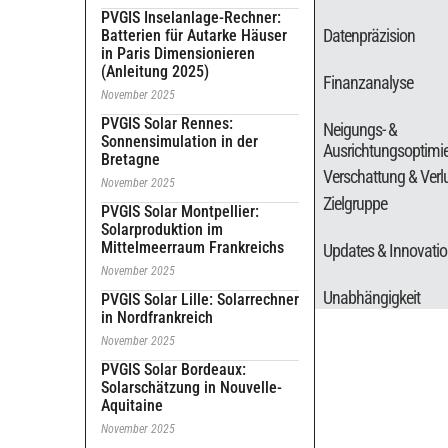
PVGIS Inselanlage-Rechner:
Datenpräzision
Batterien für Autarke Häuser
in Paris Dimensionieren
(Anleitung 2025)
Finanzanalyse
November 2025
PVGIS Solar Rennes:
Neigungs- &
Sonnensimulation in der
Ausrichtungsoptimi
Bretagne
Verschattung & Verl
November 2025
Zielgruppe
PVGIS Solar Montpellier:
Solarproduktion im
Mittelmeerraum Frankreichs
Updates & Innovati
November 2025
Unabhängigkeit
PVGIS Solar Lille: Solarrechner
in Nordfrankreich
November 2025
PVGIS Solar Bordeaux:
Solarschätzung in Nouvelle-
Aquitaine
November 2025