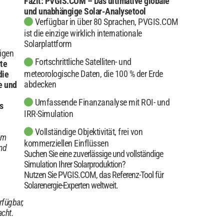
Fazit: PVGIS.COM – Das ultimative globale
und unabhängige Solar-Analysetool
Verfügbar in über 80 Sprachen, PVGIS.COM
ist die einzige wirklich internationale
Solarplattform
igen
Fortschrittliche Satelliten- und
rte
meteorologische Daten, die 100 % der Erde
die
abdecken
e und
Umfassende Finanzanalyse mit ROI- und
s
IRR-Simulation
Vollständige Objektivität, frei von
im
kommerziellen Einflüssen
nd
Suchen Sie eine zuverlässige und vollständige
Simulation Ihrer Solarproduktion?
Nutzen Sie PVGIS.COM, das Referenz-Tool für
Solarenergie-Experten weltweit.
rfügbar,
acht.