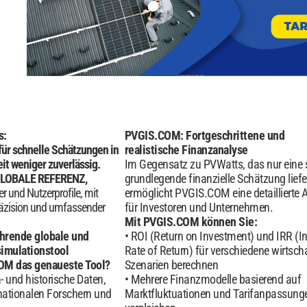
s:
PVGIS.COM: Fortgeschrittene und
 für schnelle Schätzungen in
realistische Finanzanalyse
it weniger zuverlässig.
Im Gegensatz zu PVWatts, das nur eine 
 GLOBALE REFERENZ,
grundlegende finanzielle Schätzung liefer
er und Nutzerprofile, mit
ermöglicht PVGIS.COM eine detaillierte 
räzision und umfassender
für Investoren und Unternehmen.
Mit PVGIS.COM können Sie:
hrende globale und
ROI (Return on Investment) und IRR (In
imulationstool
Rate of Return) für verschiedene wirtscha
OM das genaueste Tool?
Szenarien berechnen
 und historische Daten,
Mehrere Finanzmodelle basierend auf
nationalen Forschern und
Marktfluktuationen und Tarifanpassung