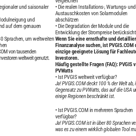
vergleichen
egionaler und saisonaler
Die realen Installations-, Wartungs- und
Austauschkosten von Solarmodulen
Modulneigung und
abschätzen
end auf dem genauen
Die Degradation der Module und die
Entwicklung der Strompreise berücksicht
80 Sprachen, um weltweiten
Wenn Sie eine ernsthafte und detaillie
chen
Finanzanalyse suchen, ist PVGIS.COM 
COM von tausenden
einzige geeignete Lösung für Fachleut
nvestoren weltweit genutzt.
Investoren.
Häufig gestellte Fragen (FAQ): PVGIS v
PVWatts
Ist PVGIS weltweit verfügbar?
Ja! PVGIS.COM deckt 100 % der Welt ab, 
Gegensatz zu PVWatts, das auf die USA u
einige Regionen beschränkt ist.
Ist PVGIS.COM in mehreren Sprachen
verfügbar?
Ja! PVGIS.COM ist in über 80 Sprachen ve
was es zu einem wirklich globalen Tool m