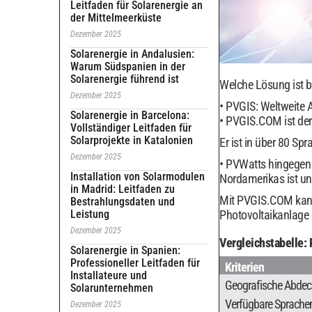
Leitfaden für Solarenergie an
der Mittelmeerküste
Dezember 2025
Solarenergie in Andalusien:
Warum Südspanien in der
Solarenergie führend ist
Welche Lösung ist be
Dezember 2025
PVGIS: Weltweite A
Solarenergie in Barcelona:
PVGIS.COM ist der e
Vollständiger Leitfaden für
Solarprojekte in Katalonien
Er ist in über 80 Sp
Dezember 2025
PVWatts hingegen w
Installation von Solarmodulen
Nordamerikas ist un
in Madrid: Leitfaden zu
Mit PVGIS.COM kann j
Bestrahlungsdaten und
Leistung
Photovoltaikanlage 
Dezember 2025
Vergleichstabelle
Solarenergie in Spanien:
Professioneller Leitfaden für
Kriterien
Installateure und
Geografische Abde
Solarunternehmen
Verfügbare Sprache
Dezember 2025