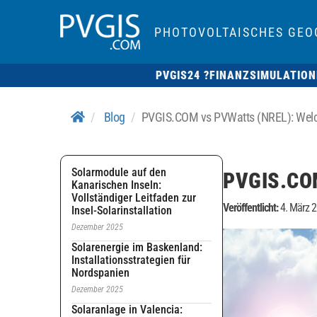
PHOTOVOLTAISCHES GEO
PVGIS24 ?
FINANZSIMULATION
Blog
PVGIS.COM vs PVWatts (NREL): Welche
Solarmodule auf den
PVGIS.COM
Kanarischen Inseln:
Vollständiger Leitfaden zur
Veröffentlicht:
4. März 
Insel-Solarinstallation
Dezember 2025
Solarenergie im Baskenland:
Installationsstrategien für
Nordspanien
Dezember 2025
Solaranlage in Valencia: