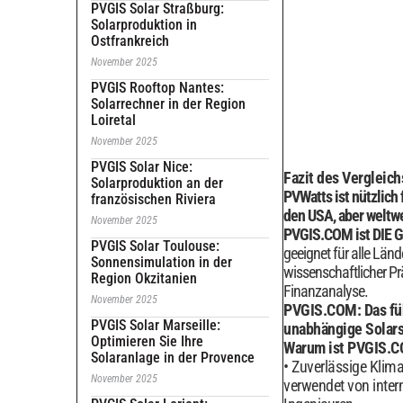
PVGIS Solar Straßburg:
Solarproduktion in
Ostfrankreich
November 2025
PVGIS Rooftop Nantes:
Solarrechner in der Region
Loiretal
November 2025
PVGIS Solar Nice:
Fazit des Vergleich
Solarproduktion an der
PVWatts ist nützlich
französischen Riviera
den USA, aber weltwe
November 2025
PVGIS.COM ist DIE
PVGIS Solar Toulouse:
geeignet für alle Länd
Sonnensimulation in der
wissenschaftlicher P
Region Okzitanien
Finanzanalyse.
November 2025
PVGIS.COM: Das fü
PVGIS Solar Marseille:
unabhängige Solars
Optimieren Sie Ihre
Warum ist PVGIS.C
Solaranlage in der Provence
Zuverlässige Klima-
November 2025
verwendet von inter