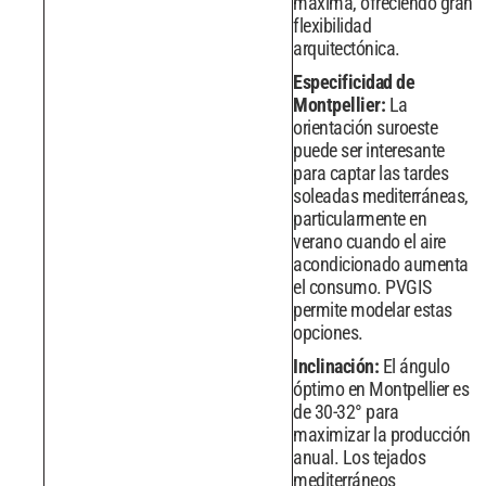
máxima, ofreciendo gran
flexibilidad
arquitectónica.
Especificidad de
Montpellier:
La
orientación suroeste
puede ser interesante
para captar las tardes
soleadas mediterráneas,
particularmente en
verano cuando el aire
acondicionado aumenta
el consumo. PVGIS
permite modelar estas
opciones.
Inclinación:
El ángulo
óptimo en Montpellier es
de 30-32° para
maximizar la producción
anual. Los tejados
mediterráneos