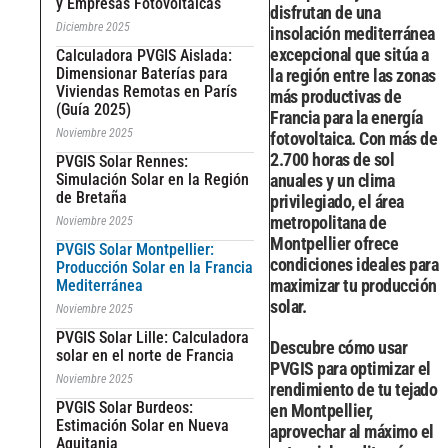
y Empresas Fotovoltaicas
disfrutan de una
Diciembre 2025
insolación mediterránea
excepcional que sitúa a
Calculadora PVGIS Aislada:
Dimensionar Baterías para
la región entre las zonas
Viviendas Remotas en París
más productivas de
(Guía 2025)
Francia para la energía
Noviembre 2025
fotovoltaica. Con más de
2.700 horas de sol
PVGIS Solar Rennes:
Simulación Solar en la Región
anuales y un clima
de Bretaña
privilegiado, el área
metropolitana de
Noviembre 2025
Montpellier ofrece
PVGIS Solar Montpellier:
condiciones ideales para
Producción Solar en la Francia
maximizar tu producción
Mediterránea
solar.
Noviembre 2025
PVGIS Solar Lille: Calculadora
Descubre cómo usar
solar en el norte de Francia
PVGIS para optimizar el
Noviembre 2025
rendimiento de tu tejado
PVGIS Solar Burdeos:
en Montpellier,
Estimación Solar en Nueva
aprovechar al máximo el
Aquitania