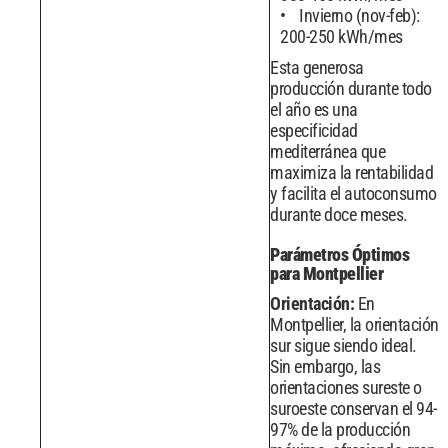
Invierno (nov-feb):
200-250 kWh/mes
Esta generosa
producción durante todo
el año es una
especificidad
mediterránea que
maximiza la rentabilidad
y facilita el autoconsumo
durante doce meses.
Parámetros Óptimos
para Montpellier
Orientación:
En
Montpellier, la orientación
sur sigue siendo ideal.
Sin embargo, las
orientaciones sureste o
suroeste conservan el 94-
97% de la producción