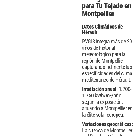
para Tu Tejado en
Montpellier
Datos Climáticos de
Hérault
PVGIS integra más de 20
años de historial
meteorológico para la
región de Montpellier,
capturando fielmente las
especificidades del clima
mediterráneo de Hérault:
Irradiación anual:
1.700-
1.750 kWh/m²/año
según la exposición,
situando a Montpellier en
la élite solar europea.
Variaciones geográficas:
La cuenca de Montpellier