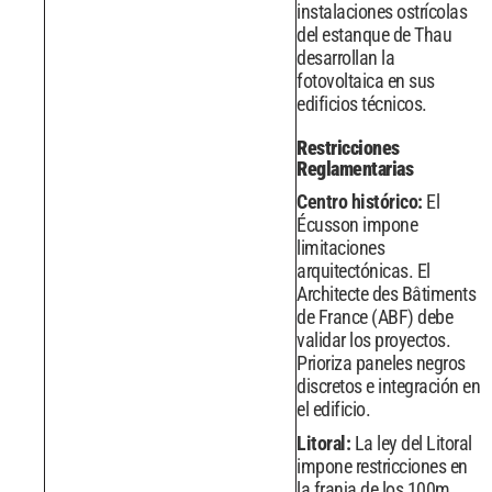
instalaciones ostrícolas
del estanque de Thau
desarrollan la
fotovoltaica en sus
edificios técnicos.
Restricciones
Reglamentarias
Centro histórico:
El
Écusson impone
limitaciones
arquitectónicas. El
Architecte des Bâtiments
de France (ABF) debe
validar los proyectos.
Prioriza paneles negros
discretos e integración en
el edificio.
Litoral:
La ley del Litoral
impone restricciones en
la franja de los 100m.