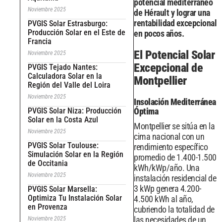
potencial mediterráneo
Noviembre 2025
de Hérault y lograr una
rentabilidad excepcional
PVGIS Solar Estrasburgo:
Producción Solar en el Este de
en pocos años.
Francia
El Potencial Solar
Noviembre 2025
Excepcional de
PVGIS Tejado Nantes:
Calculadora Solar en la
Montpellier
Región del Valle del Loira
Noviembre 2025
Insolación Mediterránea
PVGIS Solar Niza: Producción
Óptima
Solar en la Costa Azul
Montpellier se sitúa en la
Noviembre 2025
cima nacional con un
PVGIS Solar Toulouse:
rendimiento específico
Simulación Solar en la Región
promedio de 1.400-1.500
de Occitania
kWh/kWp/año. Una
Noviembre 2025
instalación residencial de
3 kWp genera 4.200-
PVGIS Solar Marsella:
Optimiza Tu Instalación Solar
4.500 kWh al año,
en Provenza
cubriendo la totalidad de
las necesidades de un
Noviembre 2025