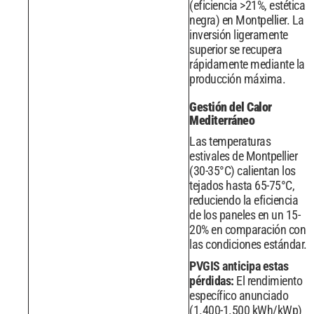
(eficiencia >21%, estética
negra) en Montpellier. La
inversión ligeramente
superior se recupera
rápidamente mediante la
producción máxima.
Gestión del Calor
Mediterráneo
Las temperaturas
estivales de Montpellier
(30-35°C) calientan los
tejados hasta 65-75°C,
reduciendo la eficiencia
de los paneles en un 15-
20% en comparación con
las condiciones estándar.
PVGIS anticipa estas
pérdidas:
El rendimiento
específico anunciado
(1.400-1.500 kWh/kWp)