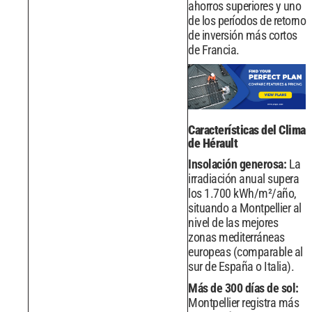
ahorros superiores y uno
de los períodos de retorno
de inversión más cortos
de Francia.
Características del Clima
de Hérault
Insolación generosa:
La
irradiación anual supera
los 1.700 kWh/m²/año,
situando a Montpellier al
nivel de las mejores
zonas mediterráneas
europeas (comparable al
sur de España o Italia).
Más de 300 días de sol:
Montpellier registra más