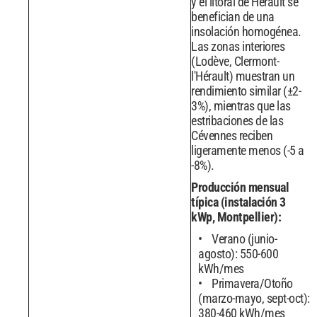
y el litoral de Hérault se
benefician de una
insolación homogénea.
Las zonas interiores
(Lodève, Clermont-
l'Hérault) muestran un
rendimiento similar (±2-
3%), mientras que las
estribaciones de las
Cévennes reciben
ligeramente menos (-5 a
-8%).
Producción mensual
típica (instalación 3
kWp, Montpellier):
Verano (junio-
agosto): 550-600
kWh/mes
Primavera/Otoño
(marzo-mayo, sept-oct):
380-460 kWh/mes