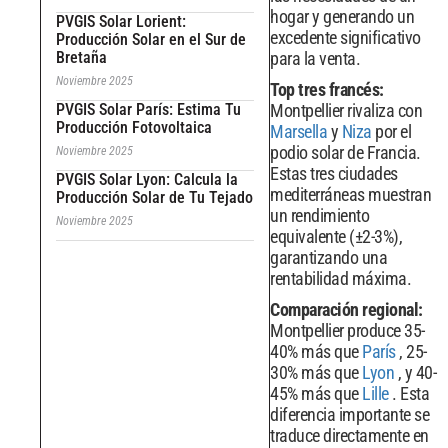
hogar y generando un
PVGIS Solar Lorient:
excedente significativo
Producción Solar en el Sur de
Bretaña
para la venta.
Noviembre 2025
Top tres francés:
PVGIS Solar París: Estima Tu
Montpellier rivaliza con
Producción Fotovoltaica
Marsella
y
Niza
por el
podio solar de Francia.
Noviembre 2025
Estas tres ciudades
PVGIS Solar Lyon: Calcula la
mediterráneas muestran
Producción Solar de Tu Tejado
un rendimiento
Noviembre 2025
equivalente (±2-3%),
garantizando una
rentabilidad máxima.
Comparación regional:
Montpellier produce 35-
40% más que
París
, 25-
30% más que
Lyon
, y 40-
45% más que
Lille
. Esta
diferencia importante se
traduce directamente en