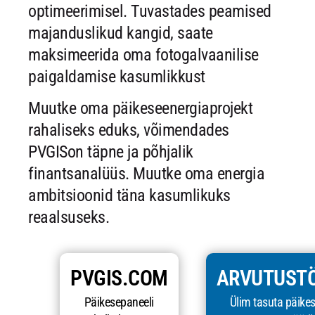
optimeerimisel. Tuvastades peamised
majanduslikud kangid, saate
maksimeerida oma fotogalvaanilise
paigaldamise kasumlikkust
Muutke oma päikeseenergiaprojekt
rahaliseks eduks, võimendades
PVGISon täpne ja põhjalik
finantsanalüüs. Muutke oma energia
ambitsioonid täna kasumlikuks
reaalsuseks.
PVGIS.COM
ARVUTUSTÖ
Päikesepaneeli
Ülim tasuta päike