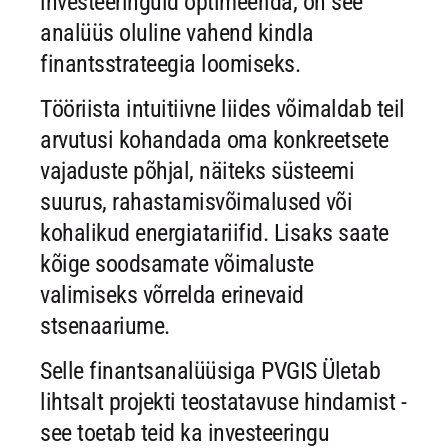
investeeringuid optimeerida, on see
analüüs oluline vahend kindla
finantsstrateegia loomiseks.
Tööriista intuitiivne liides võimaldab teil
arvutusi kohandada oma konkreetsete
vajaduste põhjal, näiteks süsteemi
suurus, rahastamisvõimalused või
kohalikud energiatariifid. Lisaks saate
kõige soodsamate võimaluste
valimiseks võrrelda erinevaid
stsenaariume.
Selle finantsanalüüsiga PVGIS Ületab
lihtsalt projekti teostatavuse hindamist -
see toetab teid ka investeeringu