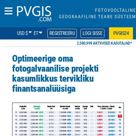
FOTOVOOLTALINE
GEOGRAAFILINE TEABE SÜSTEEM
USD $
ET
REGISTREERU
LOGI SISSE
PVGIS24
2,580,999 AKTIIVSED KASUTAJAD*
Optimeerige oma
fotogalvaanilise projekti
kasumlikkus tervikliku
finantsanalüüsiga