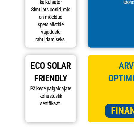
kalkulaator
töörii
Simulatsioonid, mis
on mõeldud
spetsialistide
vajaduste
rahuldamiseks.
ECO SOLAR
ARV
FRIENDLY
OPTIMI
Päikese paigaldajate
kohustuslik
sertifikaat.
FINA