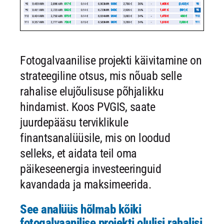
Fotogalvaanilise projekti käivitamine on
strateegiline otsus, mis nõuab selle
rahalise elujõulisuse põhjalikku
hindamist. Koos PVGIS, saate
juurdepääsu terviklikule
finantsanalüüsile, mis on loodud
selleks, et aidata teil oma
päikeseenergia investeeringuid
kavandada ja maksimeerida.
See analüüs hõlmab kõiki
fotogalvaanilise projekti olulisi rahalisi