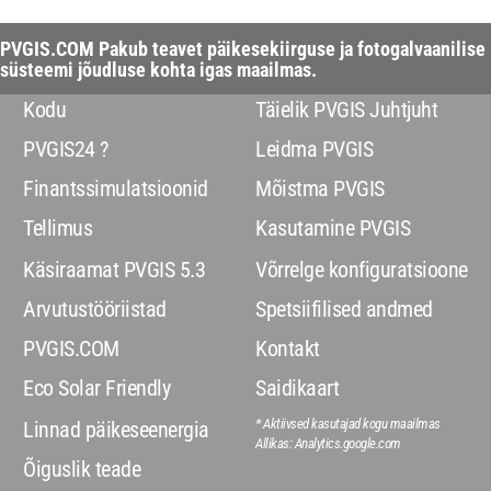
PVGIS.COM Pakub teavet päikesekiirguse ja fotogalvaanilise
süsteemi jõudluse kohta igas maailmas.
Kodu
Täielik PVGIS Juhtjuht
PVGIS24 ?
Leidma PVGIS
Finantssimulatsioonid
Mõistma PVGIS
Tellimus
Kasutamine PVGIS
Käsiraamat PVGIS 5.3
Võrrelge konfiguratsioone
Arvutustööriistad
Spetsiifilised andmed
PVGIS.COM
Kontakt
Eco Solar Friendly
Saidikaart
* Aktiivsed kasutajad kogu maailmas
Linnad päikeseenergia
Allikas: Analytics.google.com
Õiguslik teade