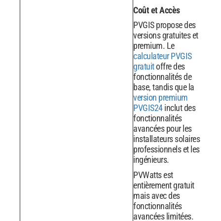
Coût et Accès
PVGIS propose des
versions gratuites et
premium. Le
calculateur PVGIS
gratuit
offre des
fonctionnalités de
base, tandis que la
version premium
PVGIS24
inclut des
fonctionnalités
avancées pour les
installateurs solaires
professionnels et les
ingénieurs.
PVWatts est
entièrement gratuit
mais avec des
fonctionnalités
avancées limitées.