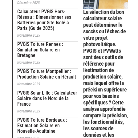
Décembre 2025
Calculateur PVGIS Hors-
La sélection du bon
Réseau : Dimensionner ses
calculateur solaire
Batteries pour Site Isolé à
peut déterminer le
Paris (Guide 2025)
succès ou l'échec de
Novembre 2025
votre projet
photovoltaïque.
PVGIS Toiture Rennes :
Simulation Solaire en
PVGIS et PVWatts
Bretagne
sont deux outils de
Novembre 2025
référence pour
l'estimation de
PVGIS Toiture Montpellier :
production solaire,
Production Solaire en Hérault
mais lequel offre la
Novembre 2025
précision supérieure
PVGIS Solar Lille : Calculateur
pour vos besoins
Solaire dans le Nord de la
spécifiques ? Cette
France
analyse approfondie
Novembre 2025
compare la précision,
PVGIS Toiture Bordeaux :
les fonctionnalités,
Estimation Solaire en
les sources de
Nouvelle-Aquitaine
données et les