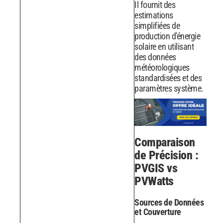
Il fournit des
estimations
simplifiées de
production d'énergie
solaire en utilisant
des données
météorologiques
standardisées et des
paramètres système.
Comparaison
de Précision :
PVGIS vs
PVWatts
Sources de Données
et Couverture