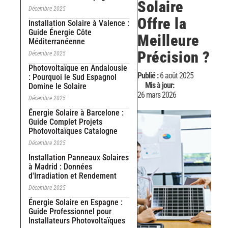
Solaire
Décembre 2025
Offre la
Installation Solaire à Valence :
Guide Énergie Côte
Meilleure
Méditerranéenne
Précision ?
Décembre 2025
Photovoltaïque en Andalousie
Publié :
6 août 2025
: Pourquoi le Sud Espagnol
Mis à jour:
Domine le Solaire
26 mars 2026
Décembre 2025
Énergie Solaire à Barcelone :
Guide Complet Projets
Photovoltaïques Catalogne
Décembre 2025
Installation Panneaux Solaires
à Madrid : Données
d'Irradiation et Rendement
Décembre 2025
Énergie Solaire en Espagne :
Guide Professionnel pour
Installateurs Photovoltaïques