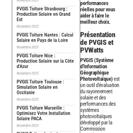
Novembre 2025
performances
PVGIS Toiture Strasbourg :
réelles pour vous
Production Solaire en Grand
aider à faire le
Est
meilleur choix.
Novembre 2025
Présentation
PVGIS Toiture Nantes : Calcul
Solaire en Pays de la Loire
de PVGIS et
Novembre 2025
PVWatts
PVGIS Toiture Nice :
PVGIS (Système
Production Solaire sur la Côte
d'Information
d'Azur
Géographique
Novembre 2025
Photovoltaïque)
est
PVGIS Toiture Toulouse :
un outil d'évaluation
Simulation Solaire en
du rayonnement
Occitanie
solaire et des
Novembre 2025
performances des
PVGIS Toiture Marseille :
systèmes
Optimisez Votre Installation
photovoltaïques
Solaire PACA
développé par la
Novembre 2025
Commission