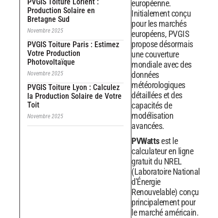
PVGIS Toiture Lorient :
européenne.
Production Solaire en
Initialement conçu
Bretagne Sud
pour les marchés
Novembre 2025
européens, PVGIS
propose désormais
PVGIS Toiture Paris : Estimez
Votre Production
une couverture
Photovoltaïque
mondiale avec des
données
Novembre 2025
météorologiques
PVGIS Toiture Lyon : Calculez
détaillées et des
la Production Solaire de Votre
Toit
capacités de
modélisation
Novembre 2025
avancées.
PVWatts
est le
calculateur en ligne
gratuit du NREL
(Laboratoire National
d'Énergie
Renouvelable) conçu
principalement pour
le marché américain.