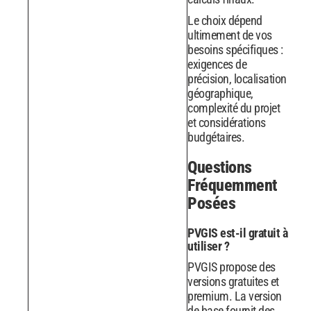
Le choix dépend
ultimement de vos
besoins spécifiques :
exigences de
précision, localisation
géographique,
complexité du projet
et considérations
budgétaires.
Questions
Fréquemment
Posées
PVGIS est-il gratuit à
utiliser ?
PVGIS propose des
versions gratuites et
premium. La version
de base fournit des