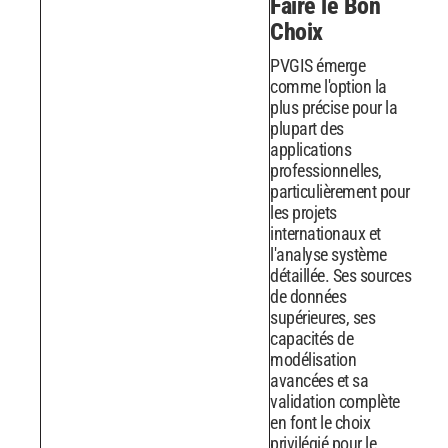
Faire le Bon
Choix
PVGIS émerge
comme l'option la
plus précise pour la
plupart des
applications
professionnelles,
particulièrement pour
les projets
internationaux et
l'analyse système
détaillée. Ses sources
de données
supérieures, ses
capacités de
modélisation
avancées et sa
validation complète
en font le choix
privilégié pour le