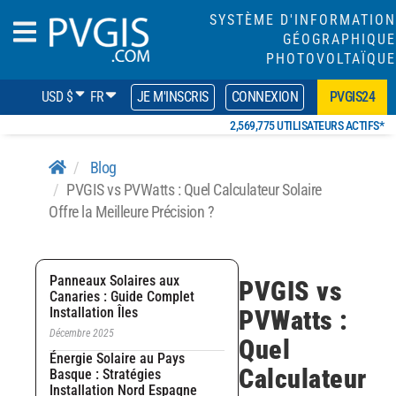
SYSTÈME D'INFORMATION
GÉOGRAPHIQUE
PHOTOVOLTAÏQUE
USD $
FR
JE M'INSCRIS
CONNEXION
PVGIS24
2,569,775 UTILISATEURS ACTIFS*
Blog
PVGIS vs PVWatts : Quel Calculateur Solaire
Offre la Meilleure Précision ?
Panneaux Solaires aux
PVGIS vs
Canaries : Guide Complet
Installation Îles
PVWatts :
Décembre 2025
Quel
Énergie Solaire au Pays
Calculateur
Basque : Stratégies
Installation Nord Espagne