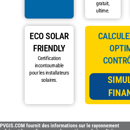
gratuit,
ultime.
ECO SOLAR
CALCULEZ
FRIENDLY
OPTIM
Certification
CONTRÔ
incontournable
pour les installateurs
SIMU
solaires.
FINA
PVGIS.COM fournit des informations sur le rayonnement