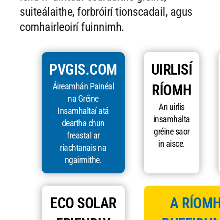
suiteálaithe, forbróirí tionscadail, agus
comhairleoirí fuinnimh.
PVGIS.COM
UIRLISÍ
Áireamhán Painéal
RÍOMH
na Gréine
An uirlis
Insamhaltaí atá
insamhalta
deartha chun
gréine saor
freastal ar
in aisce.
riachtanais na
ngairmithe.
ECO SOLAR
A RÍOMH