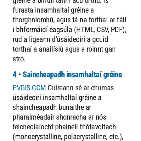
gréine a bhfuil taithí acu orthu. Is
furasta insamhaltaí gréine a
fhorghníomhú, agus tá na torthaí ar fáil
i bhformáidí éagsúla (HTML, CSV, PDF),
rud a ligeann d'úsáideoirí a gcuid
torthaí a anailísiú agus a roinnt gan
stró.
4 • Saincheapadh insamhaltaí gréine
PVGIS.COM
Cuireann sé ar chumas
úsáideoirí insamhaltaí gréine a
shaincheapadh bunaithe ar
pharaiméadair shonracha ar nós
teicneolaíocht phainéil fhótavoltach
(monocrystalline, polacrystalline, etc.),