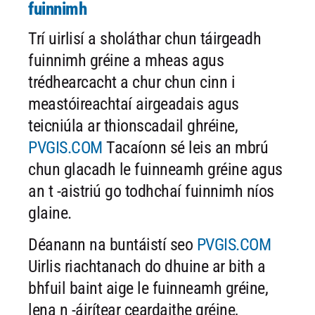
fuinnimh
Trí uirlisí a sholáthar chun táirgeadh
fuinnimh gréine a mheas agus
trédhearcacht a chur chun cinn i
meastóireachtaí airgeadais agus
teicniúla ar thionscadail ghréine,
PVGIS.COM
Tacaíonn sé leis an mbrú
chun glacadh le fuinneamh gréine agus
an t -aistriú go todhchaí fuinnimh níos
glaine.
Déanann na buntáistí seo
PVGIS.COM
Uirlis riachtanach do dhuine ar bith a
bhfuil baint aige le fuinneamh gréine,
lena n -áirítear ceardaithe gréine,