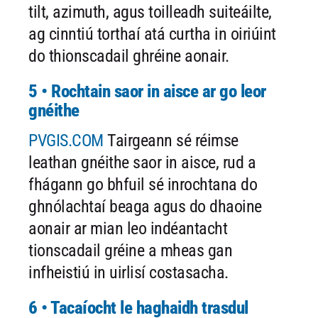
tilt, azimuth, agus toilleadh suiteáilte,
ag cinntiú torthaí atá curtha in oiriúint
do thionscadail ghréine aonair.
5 • Rochtain saor in aisce ar go leor
gnéithe
PVGIS.COM
Tairgeann sé réimse
leathan gnéithe saor in aisce, rud a
fhágann go bhfuil sé inrochtana do
ghnólachtaí beaga agus do dhaoine
aonair ar mian leo indéantacht
tionscadail gréine a mheas gan
infheistiú in uirlisí costasacha.
6 • Tacaíocht le haghaidh trasdul