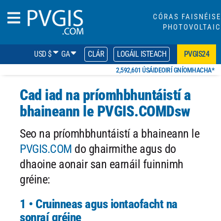
CÓRAS FAISNÉISE
PHOTOVOLTAIC
USD $
GA
CLÁR
LOGÁIL ISTEACH
PVGIS24
2,592,601 ÚSÁIDEOIRÍ GNÍOMHACHA*
Cad iad na príomhbhuntáistí a
bhaineann le PVGIS.COMDsw
Seo na príomhbhuntáistí a bhaineann le
PVGIS.COM
do ghairmithe agus do
dhaoine aonair san earnáil fuinnimh
gréine:
1 • Cruinneas agus iontaofacht na
sonraí gréine