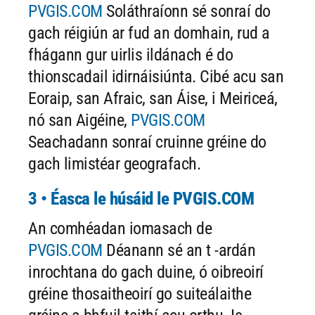
PVGIS.COM
Soláthraíonn sé sonraí do
gach réigiún ar fud an domhain, rud a
fhágann gur uirlis ildánach é do
thionscadail idirnáisiúnta. Cibé acu san
Eoraip, san Afraic, san Áise, i Meiriceá,
nó san Aigéine,
PVGIS.COM
Seachadann sonraí cruinne gréine do
gach limistéar geografach.
3 • Éasca le húsáid le PVGIS.COM
An comhéadan iomasach de
PVGIS.COM
Déanann sé an t -ardán
inrochtana do gach duine, ó oibreoirí
gréine thosaitheoirí go suiteálaithe