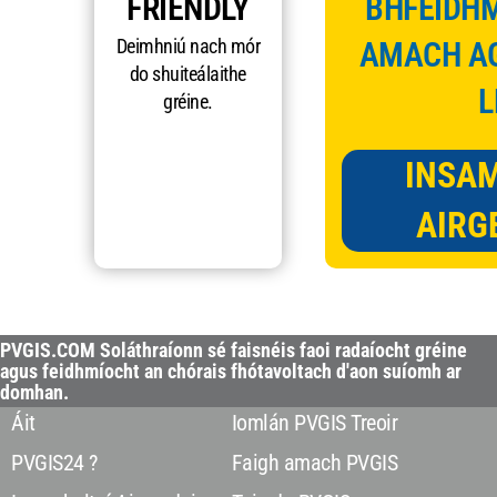
FRIENDLY
BHFEIDHM
Deimhniú nach mór
AMACH AG
do shuiteálaithe
L
gréine.
INSA
AIRG
PVGIS.COM Soláthraíonn sé faisnéis faoi radaíocht gréine
agus feidhmíocht an chórais fhótavoltach d'aon suíomh ar
domhan.
Áit
Iomlán PVGIS Treoir
PVGIS24 ?
Faigh amach PVGIS