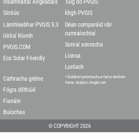
Insamhaltaí Airgeadais
Tuig do PVGIS
Síntiús
Ídigh PVGIS
Lámhleabhar PVGIS 5.3
Déan comparáid idir
cumraíochtaí
Uirlisí Ríomh
Sonraí sonracha
PVGIS.COM
Lionsa
Eco Solar Friendly
Lonlach
* Úsáideoirí gníomhacha ar fud an domhain
Cathracha gréine
Foinse: Analytics.Google.com
Fógra dlíthiúil
Fianáin
Buíochas
© COPYRIGHT 2026