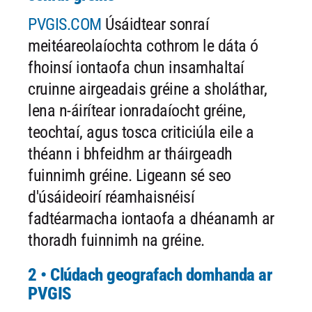
PVGIS.COM
Úsáidtear sonraí
meitéareolaíochta cothrom le dáta ó
fhoinsí iontaofa chun insamhaltaí
cruinne airgeadais gréine a sholáthar,
lena n-áirítear ionradaíocht gréine,
teochtaí, agus tosca criticiúla eile a
théann i bhfeidhm ar tháirgeadh
fuinnimh gréine. Ligeann sé seo
d'úsáideoirí réamhaisnéisí
fadtéarmacha iontaofa a dhéanamh ar
thoradh fuinnimh na gréine.
2 • Clúdach geografach domhanda ar
PVGIS