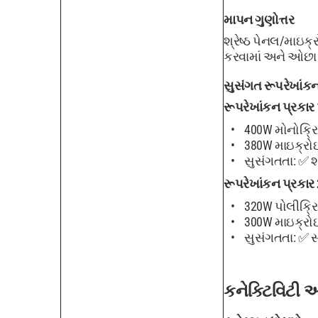
માપન ગુણોત્તર
શ્રેષ્ઠ પેનલ/માઇક
કરવામાં અને ઓછા પ
સુસંગત રૂપરેખાંક
રૂપરેખાંકન પ્રકાર 
400W મોનોક્રિસ
380W માઇક્રોઇન્
સુસંગતતા: ✅ શ્ર
રૂપરેખાંકન પ્રકાર 
320W પોલીક્રિસ
300W માઇક્રોઇન્
સુસંગતતા: ✅ સા
કનેક્ટિવિટી અ