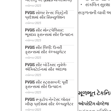
સંકલિત સુરક્ષ
નવેમ્બર 2025
સફળતાની ચાવી આ ઘટ
PVGIS સોલર રેન્સ: બ્રિટ્ટેની
પ્રદેશમાં સૌર સિમ્યુલેશન
નવેમ્બર 2025
PVGIS સૌર મોન્ટપેલિયર:
ભૂમધ્ય ફ્રાન્સમાં સૌર ઉત્પાદન
નવેમ્બર 2025
PVGIS સૌર લિલી: ઉત્તરી
ફ્રાન્સમાં સૌર કેલ્ક્યુલેટર
નવેમ્બર 2025
PVGIS સૌર બોર્ડેક્સ: નુવેલે-
એક્વિટેઈનમાં સૌર અંદાજ
નવેમ્બર 2025
PVGIS સૌર સ્ટ્રાસબર્ગ: પૂર્વી
ફ્રાન્સમાં સૌર ઉત્પાદન
મૂળભૂત ટેકન
નવેમ્બર 2025
PVGIS રૂફટોપ નેન્ટેસ: લોયર
ઓપરેટિંગ વોલ્ટેજ
ખીણ પ્રદેશમાં સૌર કેલ્ક્યુલેટર
નવેમ્બર 2025