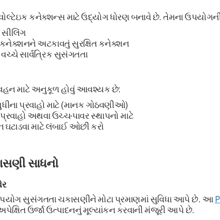
ોવોલ્ટેઇક કનેક્શન્સ માટે ઉદ્યોગ ધોરણ બનાવે છે. તેમના ઉપયોગન
 સીલિંગ
નેક્શનને અટકાવતું સુરક્ષિત કનેક્શન
 વચ્ચે સાર્વત્રિક સુસંગતતા
વહન માટે અનુકૂળ હોવું આવશ્યક છે:
સુધીના પ્રવાહો માટે (માનક ગોઠવણીઓ)
 પ્રવાહો અથવા ઉચ્ચ-પાવર સ્થાપનો માટે
ન ઘટાડવા માટે લંબાઈ ઓછી કરો
ાસણી સાધનો
ેર
ઉપયોગ સુસંગતતા ચકાસણીને મોટા પ્રમાણમાં સુવિધા આપે છે. આ
P
ક્ષિત ઉર્જા ઉત્પાદનનું મૂલ્યાંકન કરવાની મંજૂરી આપે છે.