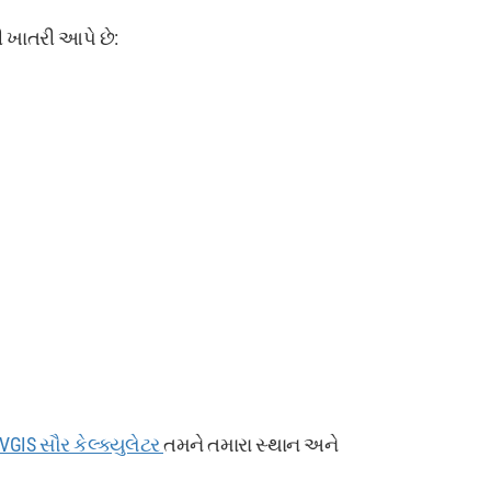
ી ખાતરી આપે છે:
VGIS સૌર કેલ્ક્યુલેટર
તમને તમારા સ્થાન અને