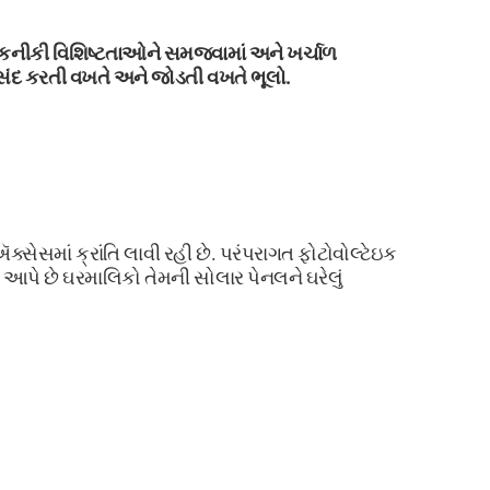
તકનીકી વિશિષ્ટતાઓને સમજવામાં અને ખર્ચાળ
પસંદ કરતી વખતે અને જોડતી વખતે ભૂલો.
્સેસમાં ક્રાંતિ લાવી રહી છે. પરંપરાગત ફોટોવોલ્ટેઇક
આપે છે ઘરમાલિકો તેમની સોલાર પેનલને ઘરેલું