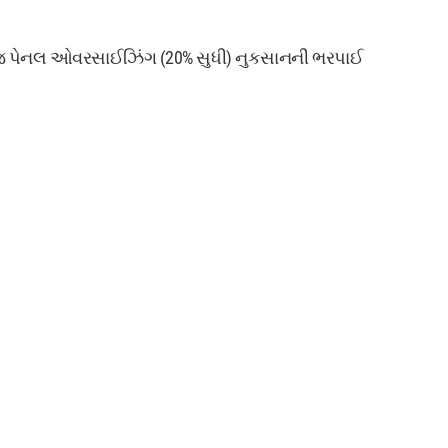
ે. સહેજ પેનલ ઓવરસાઈઝિંગ (20% સુધી) નુકસાનની ભરપાઈ