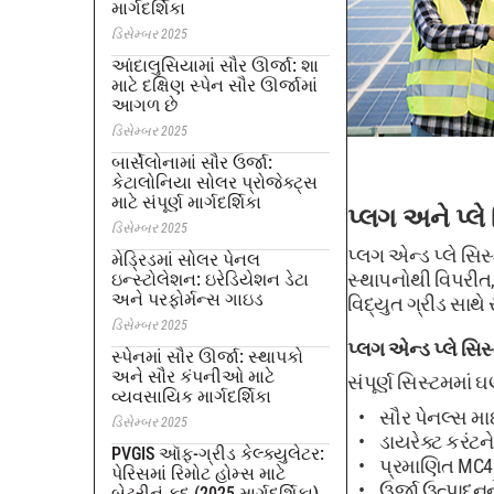
માર્ગદર્શિકા
ડિસેમ્બર 2025
આંદાલુસિયામાં સૌર ઊર્જા: શા
માટે દક્ષિણ સ્પેન સૌર ઊર્જામાં
આગળ છે
ડિસેમ્બર 2025
બાર્સેલોનામાં સૌર ઉર્જા:
કેટાલોનિયા સોલર પ્રોજેક્ટ્સ
માટે સંપૂર્ણ માર્ગદર્શિકા
પ્લગ અને પ્લે
ડિસેમ્બર 2025
પ્લગ એન્ડ પ્લે સિસ
મેડ્રિડમાં સોલર પેનલ
સ્થાપનોથી વિપરીત,
ઇન્સ્ટોલેશન: ઇરેડિયેશન ડેટા
અને પરફોર્મન્સ ગાઇડ
વિદ્યુત ગ્રીડ સાથે 
ડિસેમ્બર 2025
પ્લગ એન્ડ પ્લે સ
સ્પેનમાં સૌર ઊર્જા: સ્થાપકો
અને સૌર કંપનીઓ માટે
સંપૂર્ણ સિસ્ટમમાં
વ્યવસાયિક માર્ગદર્શિકા
સૌર પેનલ્સ માઇ
ડિસેમ્બર 2025
ડાયરેક્ટ કરંટને
PVGIS ઑફ-ગ્રીડ કેલ્ક્યુલેટર:
પ્રમાણિત MC4 ક
પેરિસમાં રિમોટ હોમ્સ માટે
ઉર્જા ઉત્પાદનને
બેટરીનું કદ (2025 માર્ગદર્શિકા)