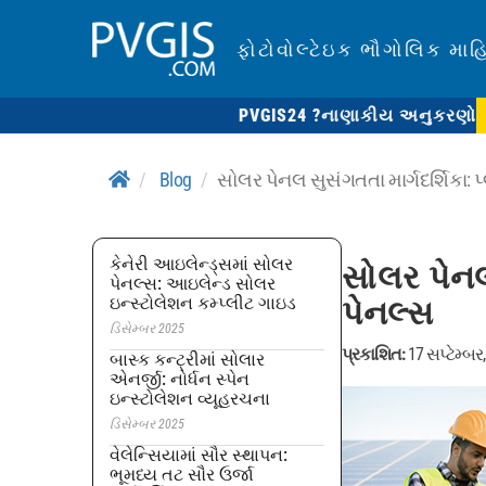
ફોટોવોલ્ટેઇક ભૌગોલિક માહ
PVGIS24 ?
નાણાકીય અનુકરણો
Blog
સોલર પેનલ સુસંગતતા માર્ગદર્શિકા: પ
કેનેરી આઇલેન્ડ્સમાં સોલર
સોલર પેનલ 
પેનલ્સ: આઇલેન્ડ સોલર
ઇન્સ્ટોલેશન કમ્પ્લીટ ગાઇડ
પેનલ્સ
ડિસેમ્બર 2025
પ્રકાશિત:
17 સપ્ટેમ્બર
બાસ્ક કન્ટ્રીમાં સોલાર
એનર્જી: નોર્ધન સ્પેન
ઇન્સ્ટોલેશન વ્યૂહરચના
ડિસેમ્બર 2025
વેલેન્સિયામાં સૌર સ્થાપન:
ભૂમધ્ય તટ સૌર ઉર્જા