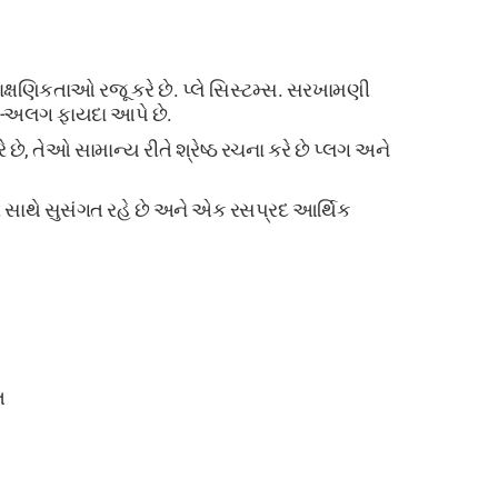
્ષણિકતાઓ રજૂ કરે છે. પ્લે સિસ્ટમ્સ. સરખામણી
ગ-અલગ ફાયદા આપે છે.
ે છે, તેઓ સામાન્ય રીતે શ્રેષ્ઠ રચના કરે છે પ્લગ અને
્ટર સાથે સુસંગત રહે છે અને એક રસપ્રદ આર્થિક
ત