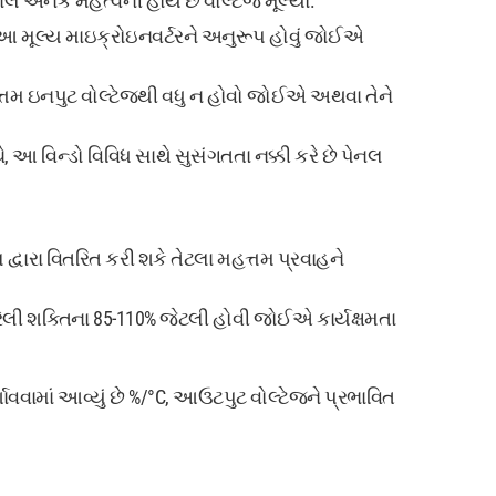
ેનલ અનેક મહત્વની હોય છે વોલ્ટેજ મૂલ્યો:
ે, આ મૂલ્ય માઇક્રોઇનવર્ટરને અનુરૂપ હોવું જોઈએ
 મહત્તમ ઇનપુટ વોલ્ટેજથી વધુ ન હોવો જોઈએ અથવા તેને
ે, આ વિન્ડો વિવિધ સાથે સુસંગતતા નક્કી કરે છે પેનલ
્વારા વિતરિત કરી શકે તેટલા મહત્તમ પ્રવાહને
કરેલી શક્તિના 85-110% જેટલી હોવી જોઈએ કાર્યક્ષમતા
્શાવવામાં આવ્યું છે %/°C, આઉટપુટ વોલ્ટેજને પ્રભાવિત