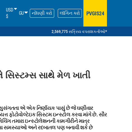
USD
PVGIS24
GU
નોંધણી કરો
લૉગિન કરો
$
2,569,775 સક્રિય વપરાશકર્તાઓ*
ે સિસ્ટમ્સ સાથે મેળ ખાતી
 સુસંગતતા એ એક નિર્ણાયક પાસું છે જે ઘણીવાર
ત્ત ફોટોવોલ્ટેઇક સિસ્ટમ ઇન્સ્ટોલ કરવા માંગે છે. સૌર
મેચિંગ તમારા ઇન્સ્ટોલેશનની કામગીરીને માત્ર
રક્ષા સમસ્યાઓ અને રદબાતલ પણ બનાવી શકે છે