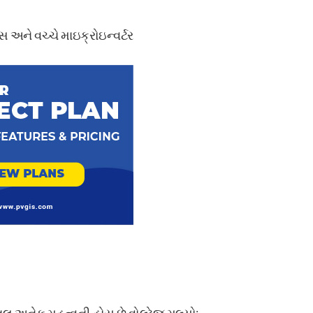
 અને વચ્ચે માઇક્રોઇન્વર્ટર