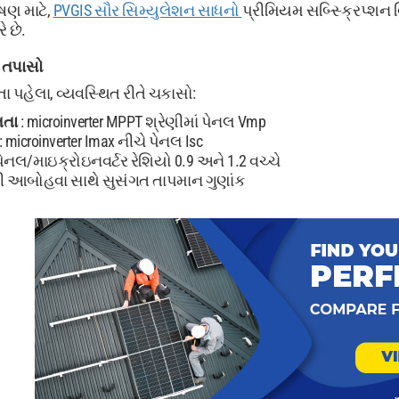
ષણ માટે,
PVGIS સૌર સિમ્યુલેશન સાધનો
પ્રીમિયમ સબ્સ્ક્રિપ્શન
 છે.
 તપાસો
 પહેલા, વ્યવસ્થિત રીતે ચકાસો:
તતા
: microinverter MPPT શ્રેણીમાં પેનલ Vmp
: microinverter Imax નીચે પેનલ Isc
પેનલ/માઇક્રોઇનવર્ટર રેશિયો 0.9 અને 1.2 વચ્ચે
રી આબોહવા સાથે સુસંગત તાપમાન ગુણાંક