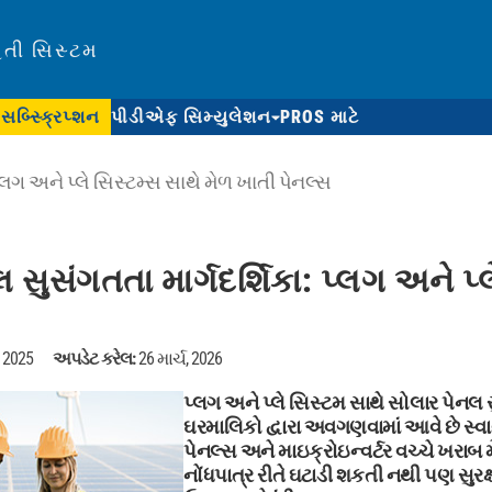
િતી સિસ્ટમ
સબ્સ્ક્રિપ્શન
પીડીએફ સિમ્યુલેશન
PROS માટે
્લગ અને પ્લે સિસ્ટમ્સ સાથે મેળ ખાતી પેનલ્સ
સુસંગતતા માર્ગદર્શિકા: પ્લગ અને પ્લ
, 2025
અપડેટ કરેલ:
26 માર્ચ, 2026
પ્લગ અને પ્લે સિસ્ટમ સાથે સોલાર પેનલ
ઘરમાલિકો દ્વારા અવગણવામાં આવે છે સ્વાય
પેનલ્સ અને માઇક્રોઇન્વર્ટર વચ્ચે ખરાબ 
નોંધપાત્ર રીતે ઘટાડી શકતી નથી પણ સુ