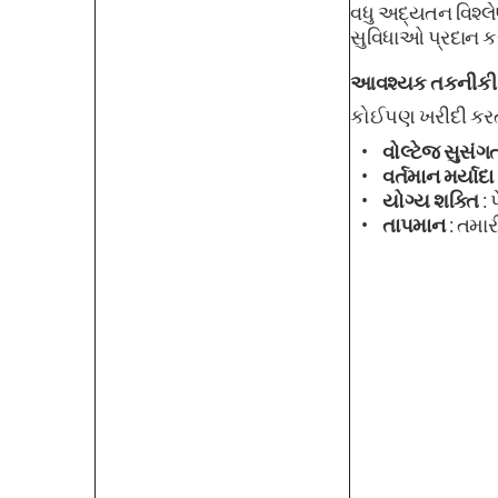
વધુ અદ્યતન વિશ્લે
સુવિધાઓ પ્રદાન કરે
આવશ્યક તકનીકી
કોઈપણ ખરીદી કરતા
વોલ્ટેજ સુસંગ
વર્તમાન મર્યાદા
યોગ્ય શક્તિ
: 
તાપમાન
: તમા