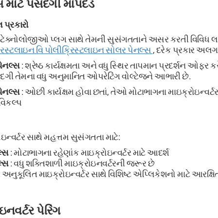
 માટે પસંદગી માપદંડ
 પ્રકારો
ટેક્નોલોજીઓ પ્લગ સાથે તેમની સુસંગતતાને અસર કરતી વિવિધ લાક
રિસ્ટલાઇન વિ પોલીક્રિસ્ટલાઇન સોલર પેનલ્સ
, દરેક પ્રકાર અલ
પેનલ્સ
: શ્રેષ્ઠ કાર્યક્ષમતા અને વધુ સ્થિર તાપમાન પ્રદર્શન ઓફર કર
સંદગી તેમના વધુ અનુમાનિત ઓપરેટિંગ વોલ્ટેજને આભારી છે.
પેનલ્સ
: ઓછી કાર્યક્ષમ હોવા છતાં, તેઓ મોટાભાગના માઇક્રોઇન્વર
 વિકલ્પ
ન્વર્ટર સાથે મહત્તમ સુસંગતતા માટે:
લ્સ
: મોટાભાગના રહેણાંક માઇક્રોઇન્વર્ટર માટે આદર્શ
લ્સ
: વધુ શક્તિશાળી માઇક્રોઇનવર્ટરની જરૂર છે
: અનુકૂલિત માઇક્રોઇન્વર્ટર સાથે વિશિષ્ટ એપ્લિકેશનો માટે આરક્ષિ
નવર્ટર પેરિંગ