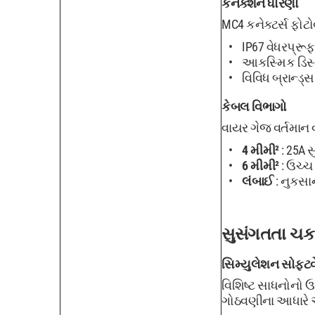
કનેક્શન ધોરણો
MC4 કનેક્ટર્સ ફોટ
IP67 વેધરપ્રૂફ
આકસ્મિક ડિસ્ક
વિવિધ બ્રાન્ડ્સ
કેબલ વિભાગો
વાયર ગેજ વર્તમાન 
4 મીમી²
: 25A 
6 મીમી²
: ઉચ્ચ
લંબાઈ
: નુકસા
સુસંગતતા ચક
સિમ્યુલેશન સોફ્ટવ
વિશિષ્ટ સાધનોનો 
ગોઠવણીના આધારે અપે