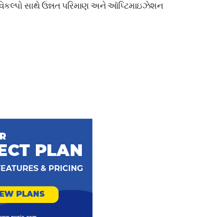
 વિકલ્પો સાથે ઉન્નત પરિમાણ અને ઑપ્ટિમાઇઝેશન