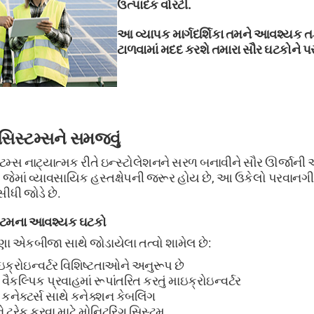
ઉત્પાદક વોરંટી.
આ વ્યાપક માર્ગદર્શિકા તમને આવશ્યક 
ટાળવામાં મદદ કરશે તમારા સૌર ઘટકોને 
 સિસ્ટમ્સને સમજવું
્ટમ્સ નાટ્યાત્મક રીતે ઇન્સ્ટોલેશનને સરળ બનાવીને સૌર ઊર્જાની ઍક
 જેમાં વ્યાવસાયિક હસ્તક્ષેપની જરૂર હોય છે, આ ઉકેલો પરવાનગી 
સીધી જોડે છે.
િસ્ટમના આવશ્યક ઘટકો
 ઘણા એકબીજા સાથે જોડાયેલા તત્વો શામેલ છે:
ક્રોઇન્વર્ટર વિશિષ્ટતાઓને અનુરૂપ છે
 વૈકલ્પિક પ્રવાહમાં રૂપાંતરિત કરતું માઇક્રોઇન્વર્ટર
નેક્ટર્સ સાથે કનેક્શન કેબલિંગ
 ટ્રેક કરવા માટે મોનિટરિંગ સિસ્ટમ