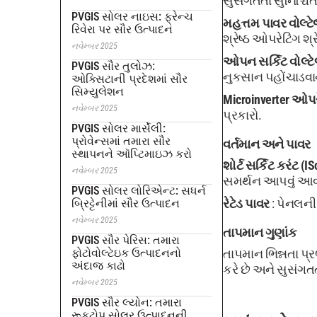
સુસંગતતા સુનિશ્ચિત
PVGIS સોલર નાઇસ: ફ્રેન્ચ
મહત્તમ પાવર વોલ્ટ
રિવેરા પર સૌર ઉત્પાદન
શ્રેષ્ઠ ઓપરેટિંગ શ્
નવેમ્બર 2025
ઓપન સર્કિટ વોલ્ટ
PVGIS સૌર તુલોઝ:
નુકસાન પહોંચાડવા
ઓક્સિટાની પ્રદેશમાં સૌર
સિમ્યુલેશન
Microinverter ઓપર
નવેમ્બર 2025
પ્રકારો.
PVGIS સોલર માર્સેલી:
પ્રોવેન્સમાં તમારા સૌર
વર્તમાન અને પાવર
સ્થાપનને ઑપ્ટિમાઇઝ કરો
શોર્ટ સર્કિટ કરંટ (IS
નવેમ્બર 2025
સમર્થન આપવું આવ
PVGIS સોલર લોરિએન્ટ: સધર્ન
રેટેડ પાવર
: પેનલની
બ્રિટ્ટેનીમાં સૌર ઉત્પાદન
નવેમ્બર 2025
તાપમાન ગુણાંક
PVGIS સૌર પેરિસ: તમારા
ફોટોવોલ્ટેઇક ઉત્પાદનનો
તાપમાન ભિન્નતા પ્ર
અંદાજ કાઢો
કરે છે અને સુસંગતત
નવેમ્બર 2025
PVGIS સૌર લ્યોન: તમારા
રૂફટોપ સોલર ઉત્પાદનની