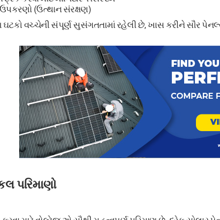
ા ઉપકરણો (ઉત્થાન સંરક્ષણ)
કો વચ્ચેની સંપૂર્ણ સુસંગતતામાં રહેલી છે, ખાસ કરીને સૌર પેનલ્સ
િકલ પરિમાણો