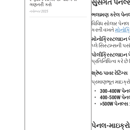
સુસંગત પેનલ્સ
ગણતરી કરો
નવેમ્બર 2025
ભલામણ કરેલ પેનલ
વિવિધ સોલાર પેનલ 
કરતી વખતે
મોનોક્
મોનોક્રિસ્ટલાઇન 
પ્લે સિસ્ટમ્સની પ
પોલીક્રિસ્ટલાઇન 
પ્રતિનિધિત્વ કરે છે
શ્રેષ્ઠ પાવર રેટિંગ્સ
પ્રમાણભૂત માઇક્રોઇ
300-400W પેન
400-500W પેન
>500W પેનલ્સ
પેનલ-માઇક્રોઇ