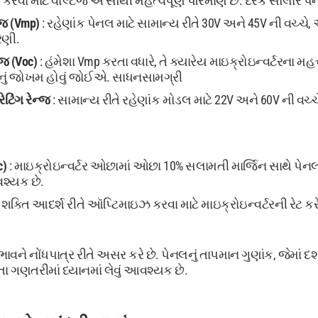
 કરવા માટે વોલ્ટેજ એ સૌથી મહત્વપૂર્ણ પરિમાણ છે. દરેક સોલાર પ
ેજ (Vmp)
: રહેણાંક પેનલ માટે સામાન્ય રીતે 30V અને 45V ની વચ્ચ
રેણી.
ેજ (Voc)
: હંમેશા Vmp કરતા વધારે, તે ક્યારેય માઇક્રોઇન્વર્ટરના
નું જોખમ હોવું જોઈએ. સાધનસામગ્રી
ેટિંગ રેન્જ
: સામાન્ય રીતે રહેણાંક મોડલ માટે 22V અને 60V ની વચ્ચ
c)
: માઇક્રોઇન્વર્ટર ઓછામાં ઓછા 10% સલામતી માર્જિન સાથે પેનલ દ
શ્યક છે.
 શક્તિ આદર્શ રીતે ઑપ્ટિમાઇઝ કરવા માટે માઇક્રોઇન્વર્ટરની રેટ 
ભાવને નોંધપાત્ર રીતે અસર કરે છે. પેનલનું તાપમાન ગુણાંક, જેમાં દર
ા ગણતરીમાં ધ્યાનમાં લેવું આવશ્યક છે.