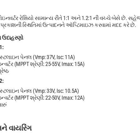
્રોઇનવર્ટર રેશિયો સામાન્ય રીતે 1:1 અને 1.2:1 ની વચ્ચે બેસે છ
્રકાશની સ્થિતિમાં ઉત્પાદનને ઑપ્ટિમાઇઝ કરવામાં મદદ કરે છે.
ન ઉદાહરણો
1:
્ટલાઇન પેનલ (Vmp: 37V, Isc: 11A)
વર્ટર (MPPT શ્રેણી: 25-55V, Imax: 15A)
ેષ્ઠ
2:
્ટલાઇન પેનલ (Vmp: 33V, Isc: 10.5A)
વર્ટર (MPPT શ્રેણી: 22-50V, Imax: 12A)
રું
ને વાયરિંગ