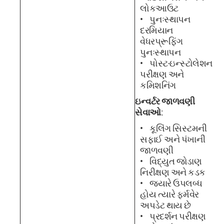
લોકઆઉટ
પુનઃસ્થાપન
દરમિયાન
વેધરપ્રૂફિંગ
પુનઃસ્થાપન
પોસ્ટ-ઇન્સ્ટોલેશન
પરીક્ષણ અને
કમિશનિંગ
ઇન્વર્ટર જાળવણી
સેવાઓ
:
કૂલિંગ સિસ્ટમની
સફાઈ અને પંખાની
જાળવણી
વિદ્યુત જોડાણ
નિરીક્ષણ અને કડક
જ્યારે ઉપલબ્ધ
હોય ત્યારે ફર્મવેર
અપડેટ થાય છે
પ્રદર્શન પરીક્ષણ