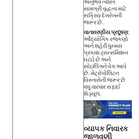
અનુભવ ત્વરિત
સામગ્રી વૃદ્ધત્વ માટે
સક્રિય દેખરેખની
જરૂર છે.
વાતાવરણીય પ્રદૂષણ
:
ઔદ્યોગિક રજકણો
અને શહેરી ધુમ્મસ
પ્રકાશ ટ્રાન્સમિશન
ઘટાડે છે અને
સોઇલિંગને વેગ આપે
છે. મેટ્રોપોલિટન
વિસ્તારોની જરૂર છે
વધુ વારંવાર સફાઈ
શેડ્યૂલ.
વ્યાપક નિવારક
જાળવણી