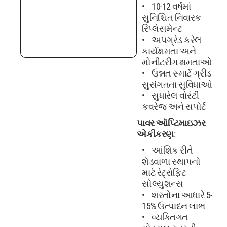
10-12 વર્ષમાં
સુનિશ્ચિત નિવારક
રિપ્લેસમેન્ટ
અપગ્રેડ કરેલ
કાર્યક્ષમતા અને
મોનીટરીંગ ક્ષમતાઓ
ઉન્નત સ્માર્ટ ગ્રીડ
સુસંગતતા સુવિધાઓ
સુધારેલ વોરંટી
કવરેજ અને સપોર્ટ
પાવર ઑપ્ટિમાઇઝર
એકીકરણ
:
આંશિક રીતે
શેડવાળા સ્થાપનો
માટે રેટ્રોફિટ
સોલ્યુશન્સ
શરતોના આધારે 5-
15% ઉત્પાદન લાભ
વ્યક્તિગત