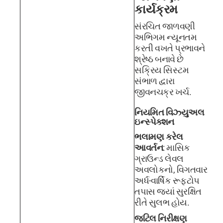
કાર્યક્રમ
સંરચિત જાળવણી
અભિગમ ન્યૂનતમ
કરતી વખતે પ્રભાવને
શ્રેષ્ઠ બનાવે છે
સક્રિય સિસ્ટમ
સંભાળ દ્વારા
જીવનચક્ર ખર્ચ.
નિયમિત વિઝ્યુઅલ
ઇન્સ્પેક્શન
ભલામણ કરેલ
આવર્તન
: માસિક
ગ્રાઉન્ડ લેવલ
અવલોકનો, વિગતવાર
અર્ધ-વાર્ષિક રૂફટોપ
તપાસ જ્યાં સુરક્ષિત
રીતે સુલભ હોય.
જટિલ નિરીક્ષણ