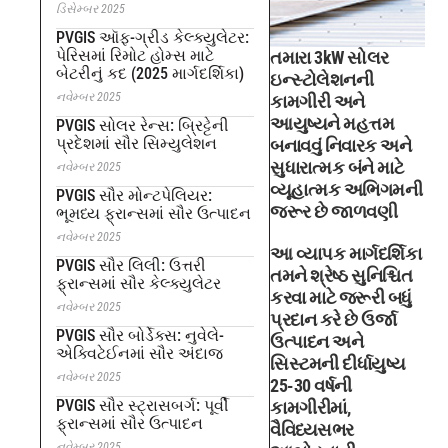
ડિસેમ્બર 2025
PVGIS ઑફ-ગ્રીડ કેલ્ક્યુલેટર:
પેરિસમાં રિમોટ હોમ્સ માટે
તમારા 3kW સોલર
બેટરીનું કદ (2025 માર્ગદર્શિકા)
ઇન્સ્ટોલેશનની
નવેમ્બર 2025
કામગીરી અને
આયુષ્યને મહત્તમ
PVGIS સોલર રેન્સ: બ્રિટ્ટેની
પ્રદેશમાં સૌર સિમ્યુલેશન
બનાવવું નિવારક અને
સુધારાત્મક બંને માટે
નવેમ્બર 2025
વ્યૂહાત્મક અભિગમની
PVGIS સૌર મોન્ટપેલિયર:
જરૂર છે જાળવણી
ભૂમધ્ય ફ્રાન્સમાં સૌર ઉત્પાદન
નવેમ્બર 2025
આ વ્યાપક માર્ગદર્શિકા
PVGIS સૌર લિલી: ઉત્તરી
તમને શ્રેષ્ઠ સુનિશ્ચિત
ફ્રાન્સમાં સૌર કેલ્ક્યુલેટર
કરવા માટે જરૂરી બધું
નવેમ્બર 2025
પ્રદાન કરે છે ઉર્જા
PVGIS સૌર બોર્ડેક્સ: નુવેલે-
ઉત્પાદન અને
એક્વિટેઈનમાં સૌર અંદાજ
સિસ્ટમની દીર્ધાયુષ્ય
નવેમ્બર 2025
25-30 વર્ષની
PVGIS સૌર સ્ટ્રાસબર્ગ: પૂર્વી
કામગીરીમાં,
ફ્રાન્સમાં સૌર ઉત્પાદન
વૈવિધ્યસભર
નવેમ્બર 2025