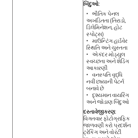
બિંદુઓ
:
ભૌતિક પેનલ
અખંડિતતા (તિરાડો,
ડિલેમિનેશન, હોટ
સ્પોટ્સ)
માઉન્ટિંગ હાર્ડવેર
સ્થિતિ અને ચુસ્તતા
એકંદર મોડ્યુલ
સ્વચ્છતા અને શેડિંગ
આકારણી
વનસ્પતિ વૃદ્ધિ
નવી છાયાની પેટર્ન
બનાવે છે
દૃશ્યમાન વાયરિંગ
અને જોડાણ બિંદુઓ
દસ્તાવેજીકરણ
:
વિગતવાર ફોટોગ્રાફિક
જાળવણી કરો પ્રદર્શન
ટ્રેકિંગ અને વોરંટી