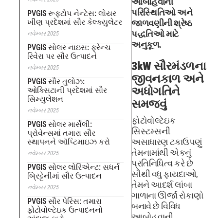
આબોહવાની
પરિસ્થિતિઓ અને
PVGIS રૂફટોપ નેન્ટેસ: લોયર
ખીણ પ્રદેશમાં સૌર કેલ્ક્યુલેટર
જાળવણીની શ્રેષ્ઠ
પદ્ધતિઓ માટે
નવેમ્બર 2025
અનુકૂળ.
PVGIS સોલર નાઇસ: ફ્રેન્ચ
રિવેરા પર સૌર ઉત્પાદન
3kW સૌરમંડળના
નવેમ્બર 2025
જીવનકાળ અને
PVGIS સૌર તુલોઝ:
અધોગતિને
ઓક્સિટાની પ્રદેશમાં સૌર
સિમ્યુલેશન
સમજવું
નવેમ્બર 2025
ફોટોવોલ્ટેઇક
PVGIS સોલર માર્સેલી:
સિસ્ટમ્સની
પ્રોવેન્સમાં તમારા સૌર
અસાધારણ ટકાઉપણું
સ્થાપનને ઑપ્ટિમાઇઝ કરો
તેમનામાંથી એકનું
નવેમ્બર 2025
પ્રતિનિધિત્વ કરે છે
PVGIS સોલર લોરિએન્ટ: સધર્ન
સૌથી વધુ ફાયદાઓ,
બ્રિટ્ટેનીમાં સૌર ઉત્પાદન
તેમને આદર્શ લાંબા
નવેમ્બર 2025
ગાળાના ઊર્જા રોકાણો
PVGIS સૌર પેરિસ: તમારા
બનાવે છે વિવિધ
ફોટોવોલ્ટેઇક ઉત્પાદનનો
આબોહવાની