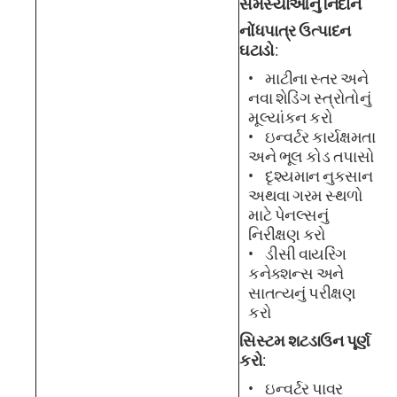
સમસ્યાઓનું નિદાન
નોંધપાત્ર ઉત્પાદન
ઘટાડો
:
માટીના સ્તર અને
નવા શેડિંગ સ્ત્રોતોનું
મૂલ્યાંકન કરો
ઇન્વર્ટર કાર્યક્ષમતા
અને ભૂલ કોડ તપાસો
દૃશ્યમાન નુકસાન
અથવા ગરમ સ્થળો
માટે પેનલ્સનું
નિરીક્ષણ કરો
ડીસી વાયરિંગ
કનેક્શન્સ અને
સાતત્યનું પરીક્ષણ
કરો
સિસ્ટમ શટડાઉન પૂર્ણ
કરો
:
ઇન્વર્ટર પાવર