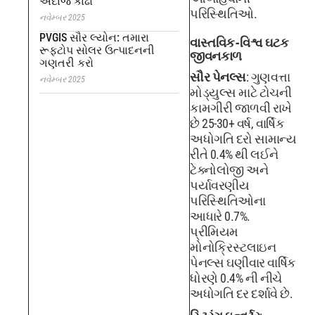
અંદાજ કાઢો
પરિસ્થિતિઓ.
નવેમ્બર 2025
PVGIS સૌર લ્યોન: તમારા
વાસ્તવિક-વિશ્વ ઘટક
રૂફટોપ સોલર ઉત્પાદનની
જીવનકાળ
ગણતરી કરો
સૌર પેનલ્સ
: ગુણવત્તા
નવેમ્બર 2025
મોડ્યુલ્સ માટે ટોચની
કામગીરી જાળવી રાખે
છે 25-30+ વર્ષ, વાર્ષિક
અધોગતિ દરો સામાન્ય
રીતે 0.4% થી લઈને
ટેક્નોલોજી અને
પર્યાવરણીય
પરિસ્થિતિઓના
આધારે 0.7%.
પ્રીમિયમ
મોનોક્રિસ્ટલાઇન
પેનલ્સ ઘણીવાર વાર્ષિક
ધોરણે 0.4% ની નીચે
અધોગતિ દર દર્શાવે છે.