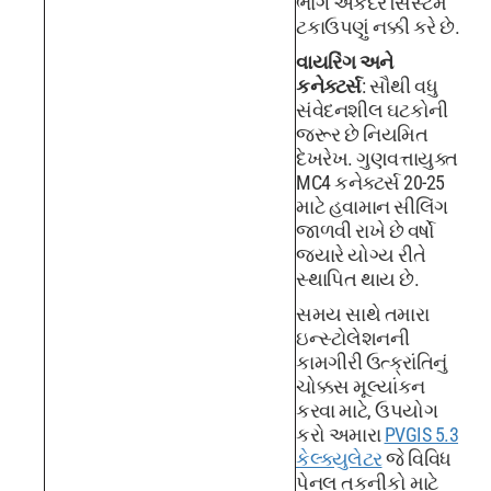
ભાગે એકંદર સિસ્ટમ
ટકાઉપણું નક્કી કરે છે.
વાયરિંગ અને
કનેક્ટર્સ
: સૌથી વધુ
સંવેદનશીલ ઘટકોની
જરૂર છે નિયમિત
દેખરેખ. ગુણવત્તાયુક્ત
MC4 કનેક્ટર્સ 20-25
માટે હવામાન સીલિંગ
જાળવી રાખે છે વર્ષો
જ્યારે યોગ્ય રીતે
સ્થાપિત થાય છે.
સમય સાથે તમારા
ઇન્સ્ટોલેશનની
કામગીરી ઉત્ક્રાંતિનું
ચોક્કસ મૂલ્યાંકન
કરવા માટે, ઉપયોગ
કરો અમારા
PVGIS 5.3
કેલ્ક્યુલેટર
જે વિવિધ
પેનલ તકનીકો માટે