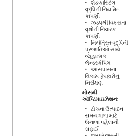
શેડ-કાસ્ટિંગ
વૃદ્ધિની નિયમિત
કાપણી
ઝડપથી વિકસતા
વૃક્ષોની નિવારક
કાપણી
નિયંત્રિત-વૃદ્ધિની
પ્રજાતિઓ સાથે
વ્યૂહાત્મક
લેન્ડસ્કેપિંગ
આસપાસના
વિકાસ ફેરફારોનું
નિરીક્ષણ
મોસમી
ઑપ્ટિમાઇઝેશન
:
ટોચના ઉત્પાદન
સમયગાળા માટે
ઉનાળા પહેલાની
સફાઈ
જ્યારે જરૂરી