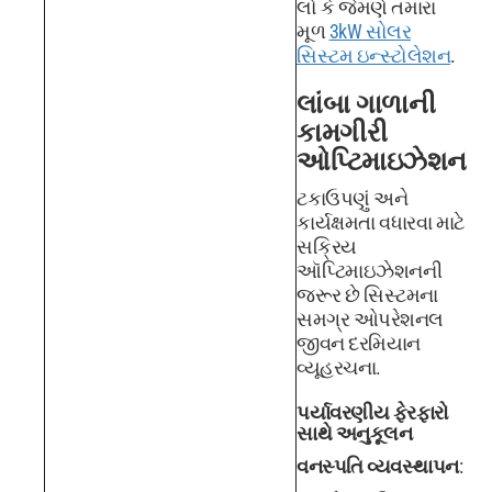
લો કે જેમણે તમારા
મૂળ
3kW સોલર
સિસ્ટમ ઇન્સ્ટોલેશન
.
લાંબા ગાળાની
કામગીરી
ઓપ્ટિમાઇઝેશન
ટકાઉપણું અને
કાર્યક્ષમતા વધારવા માટે
સક્રિય
ઑપ્ટિમાઇઝેશનની
જરૂર છે સિસ્ટમના
સમગ્ર ઓપરેશનલ
જીવન દરમિયાન
વ્યૂહરચના.
પર્યાવરણીય ફેરફારો
સાથે અનુકૂલન
વનસ્પતિ વ્યવસ્થાપન
: