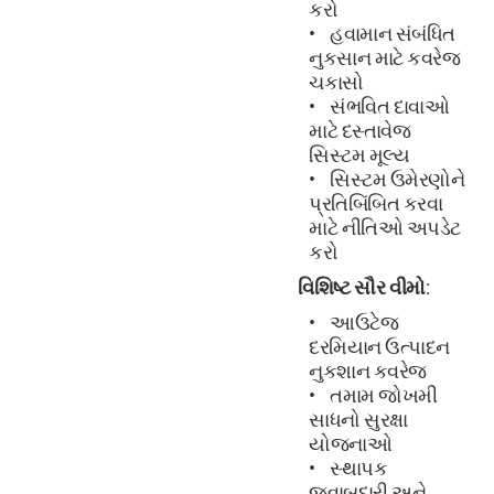
કરો
હવામાન સંબંધિત
નુકસાન માટે કવરેજ
ચકાસો
સંભવિત દાવાઓ
માટે દસ્તાવેજ
સિસ્ટમ મૂલ્ય
સિસ્ટમ ઉમેરણોને
પ્રતિબિંબિત કરવા
માટે નીતિઓ અપડેટ
કરો
વિશિષ્ટ સૌર વીમો
:
આઉટેજ
દરમિયાન ઉત્પાદન
નુકશાન કવરેજ
તમામ જોખમી
સાધનો સુરક્ષા
યોજનાઓ
સ્થાપક
જવાબદારી અને