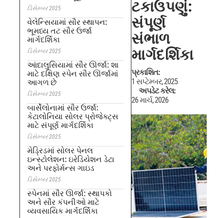
ટકાઉપણું:
ડિસેમ્બર 2025
સંપૂર્ણ
વેલેન્સિયામાં સૌર સ્થાપન:
ભૂમધ્ય તટ સૌર ઉર્જા
સંભાળ
માર્ગદર્શિકા
માર્ગદર્શિકા
ડિસેમ્બર 2025
આંદાલુસિયામાં સૌર ઊર્જા: શા
પ્રકાશિત:
માટે દક્ષિણ સ્પેન સૌર ઊર્જામાં
1 સપ્ટેમ્બર, 2025
આગળ છે
અપડેટ કરેલ:
ડિસેમ્બર 2025
26 માર્ચ, 2026
બાર્સેલોનામાં સૌર ઉર્જા:
કેટાલોનિયા સોલર પ્રોજેક્ટ્સ
માટે સંપૂર્ણ માર્ગદર્શિકા
ડિસેમ્બર 2025
મેડ્રિડમાં સોલર પેનલ
ઇન્સ્ટોલેશન: ઇરેડિયેશન ડેટા
અને પરફોર્મન્સ ગાઇડ
ડિસેમ્બર 2025
સ્પેનમાં સૌર ઊર્જા: સ્થાપકો
અને સૌર કંપનીઓ માટે
વ્યવસાયિક માર્ગદર્શિકા