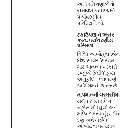
અધોગતિ વણાંકોનો
સમાવેશ કરે છે અને
પર્યાવરણીય
પરિસ્થિતિઓ.
ટકાઉપણાને અસર
કરતા પર્યાવરણીય
પરિબળો
વિવિધ આબોહવા ઝોન
3kW સોલર સિસ્ટમ
માટે અનન્ય પડકારો
રજૂ કરે છે દીર્ધાયુષ્ય,
અનુકૂલિત જાળવણી
અભિગમની જરૂર છે.
તાપમાનની ચરમસીમા
:
થર્મલ સાયકલિંગ
સ્ટ્રેસ મોડ્યુલો અને
માઉન્ટ કરવાનું હાર્ડવેર.
રણ અને ખંડીય
આબોહવા પર ધ્યાન