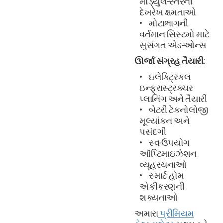
મોડ્યુલ-સ્તરની
દેખરેખ ક્ષમતાઓ
મોટાભાગની
વર્તમાન સિસ્ટમો માટે
સુસંગત એડ-ઓન્સ
ઊર્જા સંગ્રહ તૈયારી
:
ઇલેક્ટ્રિકલ
ઇન્ફ્રાસ્ટ્રક્ચર
પ્લાનિંગ અને તૈયારી
બેટરી ટેકનોલોજી
મૂલ્યાંકન અને
પસંદગી
સ્વ-ઉપયોગ
ઑપ્ટિમાઇઝેશન
વ્યૂહરચનાઓ
સ્માર્ટ હોમ
એકીકરણની
શક્યતાઓ
અમારા
પ્રીમિયમ