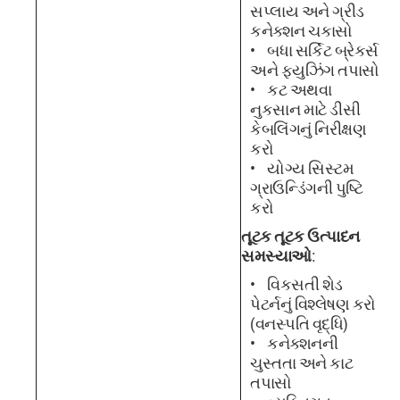
સપ્લાય અને ગ્રીડ
કનેક્શન ચકાસો
બધા સર્કિટ બ્રેકર્સ
અને ફ્યુઝિંગ તપાસો
કટ અથવા
નુકસાન માટે ડીસી
કેબલિંગનું નિરીક્ષણ
કરો
યોગ્ય સિસ્ટમ
ગ્રાઉન્ડિંગની પુષ્ટિ
કરો
તૂટક તૂટક ઉત્પાદન
સમસ્યાઓ
:
વિકસતી શેડ
પેટર્નનું વિશ્લેષણ કરો
(વનસ્પતિ વૃદ્ધિ)
કનેક્શનની
ચુસ્તતા અને કાટ
તપાસો