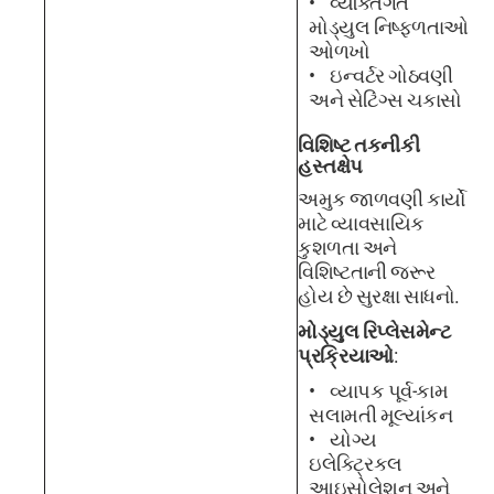
વ્યક્તિગત
મોડ્યુલ નિષ્ફળતાઓ
ઓળખો
ઇન્વર્ટર ગોઠવણી
અને સેટિંગ્સ ચકાસો
વિશિષ્ટ તકનીકી
હસ્તક્ષેપ
અમુક જાળવણી કાર્યો
માટે વ્યાવસાયિક
કુશળતા અને
વિશિષ્ટતાની જરૂર
હોય છે સુરક્ષા સાધનો.
મોડ્યુલ રિપ્લેસમેન્ટ
પ્રક્રિયાઓ
:
વ્યાપક પૂર્વ-કામ
સલામતી મૂલ્યાંકન
યોગ્ય
ઇલેક્ટ્રિકલ
આઇસોલેશન અને