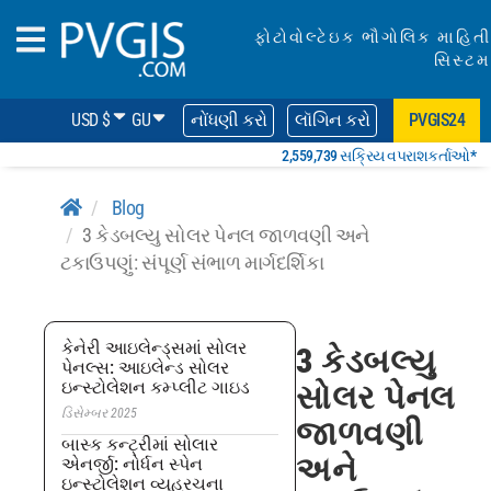
ફોટોવોલ્ટેઇક ભૌગોલિક માહિતી
સિસ્ટમ
USD $
GU
નોંધણી કરો
લૉગિન કરો
PVGIS24
2,559,739 સક્રિય વપરાશકર્તાઓ*
Blog
3 કેડબલ્યુ સોલર પેનલ જાળવણી અને
ટકાઉપણું: સંપૂર્ણ સંભાળ માર્ગદર્શિકા
કેનેરી આઇલેન્ડ્સમાં સોલર
3 કેડબલ્યુ
પેનલ્સ: આઇલેન્ડ સોલર
ઇન્સ્ટોલેશન કમ્પ્લીટ ગાઇડ
સોલર પેનલ
ડિસેમ્બર 2025
જાળવણી
બાસ્ક કન્ટ્રીમાં સોલાર
અને
એનર્જી: નોર્ધન સ્પેન
ઇન્સ્ટોલેશન વ્યૂહરચના