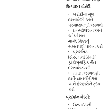
ઉત્પાદન વોરંટી
:
ખરીદીના મૂળ
દસ્તાવેજો અને
પ્રમાણપત્રો જાળવો
ઇન્સ્ટોલેશન અને
ઓપરેશન
માર્ગદર્શિકાનું
સખતપણે પાલન કરો
પ્રારંભિક
સિસ્ટમની સ્થિતિ
ફોટોગ્રાફિક રીતે
દસ્તાવેજ કરો
તમામ જાળવણી
દરમિયાનગીરીઓ
અને ફેરફારોને ટ્રૅક
કરો
પ્રદર્શન ગેરંટી
:
ઉત્પાદકની