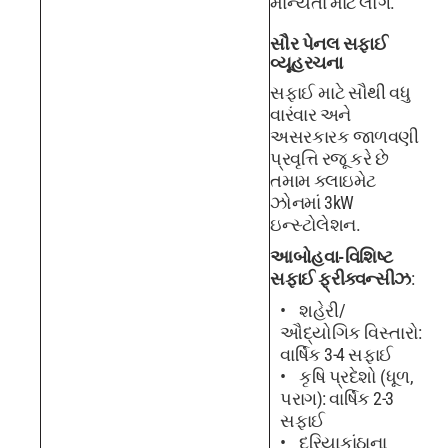
માન્યતા માટે લોગ.
સૌર પેનલ સફાઈ
વ્યૂહરચના
સફાઈ માટે સૌથી વધુ
વારંવાર અને
અસરકારક જાળવણી
પ્રવૃત્તિ રજૂ કરે છે
તમામ ક્લાઇમેટ
ઝોનમાં 3kW
ઇન્સ્ટોલેશન.
આબોહવા-વિશિષ્ટ
સફાઈ ફ્રીક્વન્સીઝ
:
શહેરી/
ઔદ્યોગિક વિસ્તારો:
વાર્ષિક 3-4 સફાઈ
કૃષિ પ્રદેશો (ધૂળ,
પરાગ): વાર્ષિક 2-3
સફાઈ
દરિયાકાંઠાના