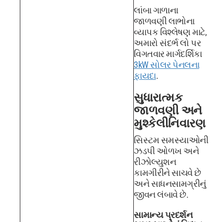
લાંબા ગાળાના
જાળવણી લાભોના
વ્યાપક વિશ્લેષણ માટે,
અમારો સંદર્ભ લો પર
વિગતવાર માર્ગદર્શિકા
3kW સોલર પેનલના
ફાયદા
.
સુધારાત્મક
જાળવણી અને
મુશ્કેલીનિવારણ
સિસ્ટમ સમસ્યાઓની
ઝડપી ઓળખ અને
રીઝોલ્યુશન
કામગીરીને સાચવે છે
અને સાધનસામગ્રીનું
જીવન લંબાવે છે.
સામાન્ય પ્રદર્શન