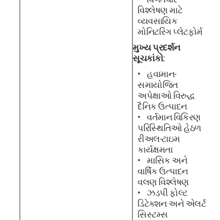
વિશ્લેષણ માટે
વ્યવસાયિક
મોનિટરિંગ પ્લેટફોર્મ
મુખ્ય પ્રદર્શન
સૂચકાંકો
:
હવામાન-
સમાયોજિત
અપેક્ષાઓ વિરુદ્ધ
દૈનિક ઉત્પાદન
વર્તમાન વિકિરણ
પરિસ્થિતિઓ હેઠળ
રીઅલ-ટાઇમ
કાર્યક્ષમતા
માસિક અને
વાર્ષિક ઉત્પાદન
વલણ વિશ્લેષણ
ઝડપી ફોલ્ટ
ડિટેક્શન અને એલર્ટ
સિસ્ટમ્સ