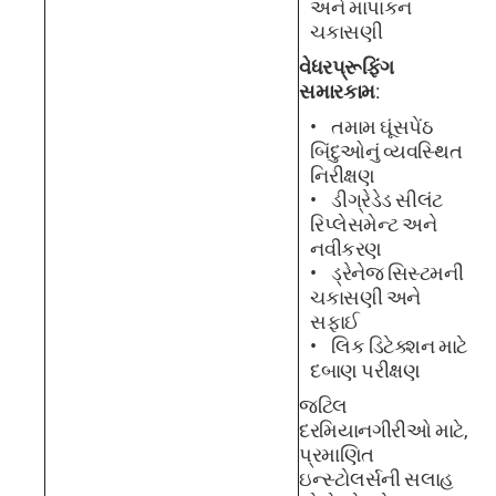
અને માપાંકન
ચકાસણી
વેધરપ્રૂફિંગ
સમારકામ
:
તમામ ઘૂંસપેંઠ
બિંદુઓનું વ્યવસ્થિત
નિરીક્ષણ
ડીગ્રેડેડ સીલંટ
રિપ્લેસમેન્ટ અને
નવીકરણ
ડ્રેનેજ સિસ્ટમની
ચકાસણી અને
સફાઈ
લિક ડિટેક્શન માટે
દબાણ પરીક્ષણ
જટિલ
દરમિયાનગીરીઓ માટે,
પ્રમાણિત
ઇન્સ્ટોલર્સની સલાહ