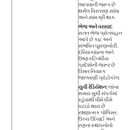
આપવાની જરૂર છે
થર્મલ વિસ્તરણ સાંધા
અને સામગ્રી થાક.
ભેજ અને વરસાદ
:
સતત ભેજ પ્રોત્સાહન
આપે છે કાટ અને
સંભવિત ઘૂસણખોરી.
દરિયાકાંઠાના અને
ઉષ્ણકટિબંધીય
પ્રદેશોની જરૂર છે
ઉન્નત નિવારક
જાળવણી પ્રોટોકોલ.
યુવી રેડિયેશન
: લાંબા
સમય સુધી સંપર્કમાં
રહેવાથી ધીમે ધીમે
ઘટાડો થાય છે
રક્ષણાત્મક પોલિમર.
ઉચ્ચ ઊંચાઈ અને
રણના સ્થાપનોનો