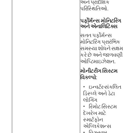
અને પ્રાદેશિક
પરિસ્થિતિઓ.
પર્ફોર્મન્સ મોનિટરિંગ
અને એનાલિટિક્સ
સતત પર્ફોર્મન્સ
મોનિટરિંગ પ્રારંભિક
સમસ્યા શોધને સક્ષમ
કરે છે અને જાળવણી
ઓપ્ટિમાઇઝેશન.
મોનીટરીંગ સિસ્ટમ
વિકલ્પો
:
ઇન્વર્ટર-સંકલિત
ડિસ્પ્લે અને ડેટા
લોગિંગ
રિમોટ સિસ્ટમ
દેખરેખ માટે
સ્માર્ટફોન
એપ્લિકેશન્સ
વિગતવાર