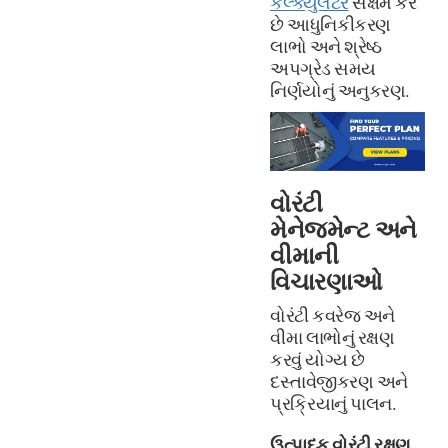
કેલ્ક્યુલેટર
સક્ષમ કરે
છે આધુનિકીકરણ
લાભો અને શ્રેષ્ઠ
અપગ્રેડ સમય
નિર્ણયોનું અનુકરણ.
વોરંટી
મેનેજમેન્ટ અને
વીમાની
વિચારણાઓ
વોરંટી કવરેજ અને
વીમા લાભોનું રક્ષણ
કરવું યોગ્ય છે
દસ્તાવેજીકરણ અને
પ્રક્રિયાનું પાલન.
ઉત્પાદક વોરંટી રક્ષણ