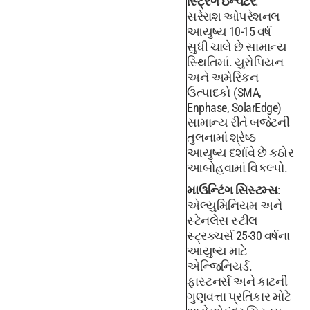
સ્ટ્રિંગ ઇન્વર્ટર
:
સરેરાશ ઓપરેશનલ
આયુષ્ય 10-15 વર્ષ
સુધી ચાલે છે સામાન્ય
સ્થિતિમાં. યુરોપિયન
અને અમેરિકન
ઉત્પાદકો (SMA,
Enphase, SolarEdge)
સામાન્ય રીતે બજેટની
તુલનામાં શ્રેષ્ઠ
આયુષ્ય દર્શાવે છે કઠોર
આબોહવામાં વિકલ્પો.
માઉન્ટિંગ સિસ્ટમ્સ
:
એલ્યુમિનિયમ અને
સ્ટેનલેસ સ્ટીલ
સ્ટ્રક્ચર્સ 25-30 વર્ષના
આયુષ્ય માટે
એન્જિનિયર્ડ.
ફાસ્ટનર્સ અને કાટની
ગુણવત્તા પ્રતિકાર મોટે