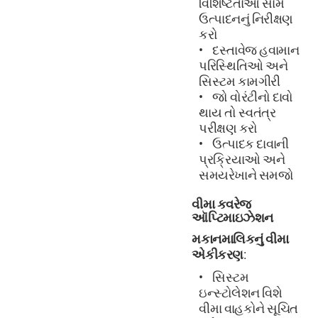
વિશિષ્ટતાઓ સામે
ઉત્પાદનનું નિરીક્ષણ
કરો
દસ્તાવેજ હવામાન
પરિસ્થિતિઓ અને
સિસ્ટમ કામગીરી
જો વોરંટીનો દાવો
થાય તો સ્વતંત્ર
પરીક્ષણ કરો
ઉત્પાદક દાવાની
પ્રક્રિયાઓ અને
સમયરેખાને સમજો
વીમા કવરેજ
ઑપ્ટિમાઇઝેશન
મકાનમાલિકનું વીમા
એકીકરણ
:
સિસ્ટમ
ઇન્સ્ટોલેશન વિશે
વીમા વાહકોને સૂચિત