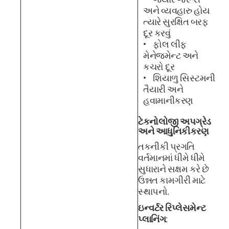
અને વ્યવહારુ હોય
ત્યારે સુરક્ષિત બરફ
દૂર કરવું
ફોલ લીફ
મેનેજમેન્ટ અને
કચરો દૂર
શિયાળુ સિસ્ટમની
તૈયારી અને
હવામાનીકરણ
ટેકનોલોજી અપગ્રેડ
અને આધુનિકીકરણ
તકનીકી પ્રગતિ
વર્તમાનમાં ધીમે ધીમે
સુધારાને સક્ષમ કરે છે
ઉન્નત કામગીરી માટે
સ્થાપનો.
ઇન્વર્ટર રિપ્લેસમેન્ટ
પ્લાનિંગ
: