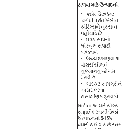
ટાળવા માટે ઉત્પાદનો
:
કઠોર ડિટર્જન્ટ
વિરોધી પ્રતિબિંબીત
કોટિંગ્સને નુકસાન
પહોંચાડે છે
ઘર્ષક સાધનો
મોડ્યુલ સપાટી
ખંજવાળ
ઉચ્ચ દબાણવાળા
વોશર્સ સીલને
નુકસાનનું જોખમ
ધરાવે છે
ગાસ્કેટ સામગ્રીને
અસર કરતા
રાસાયણિક દ્રાવકો
માટીના આધારે યોગ્ય
સફાઈ કરવાથી ઉર્જા
ઉત્પાદનમાં 5-15%
વધારો થઈ શકે છે સ્તર