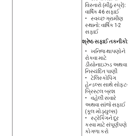
વિસ્તારો (મીઠું સ્પ્રે):
વાર્ષિક 4-6 સફાઈ
સ્વચ્છ ગ્રામીણ
સ્થાનો: વાર્ષિક 1-2
સફાઈ
શ્રેષ્ઠ સફાઈ તકનીકો
:
ખનિજ થાપણોને
રોકવા માટે
ડીયોનાઇઝ્ડ અથવા
નિસ્યંદિત પાણી
ટેલિસ્કોપિંગ
હેન્ડલ્સ સાથે સોફ્ટ-
બ્રિસ્ટલ બ્રશ
વહેલી સવારે
અથવા સાંજે સફાઈ
(કૂલ મોડ્યુલ્સ)
સ્ટ્રેકિંગને દૂર
કરવા માટે સંપૂર્ણપણે
કોગળા કરો