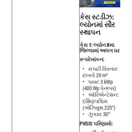
કેસ સ્ટડીઝ:
લ્યોનમાં સૌર
સ્થાપન
કેસ 1: લ્યોન 8મા
જિલ્લામાં અલગ ઘર
રૂપરેખાંકન:
સપાટી વિસ્તાર:
છતનો 20 m²
પાવર: 3 kWp
(400 Wp પેનલ્સ)
ઓરિએન્ટેશન:
દક્ષિણપશ્ચિમ
(એઝિમુથ 225°)
ઝુકાવ: 30°
PVGIS પરિણામો: