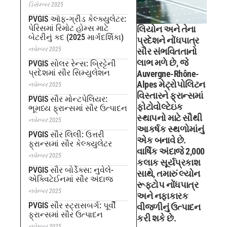
ડિસેમ્બર 2025
PVGIS ઑફ-ગ્રીડ કેલ્ક્યુલેટર:
પેરિસમાં રિમોટ હોમ્સ માટે
લિયોન અને તેના
બેટરીનું કદ (2025 માર્ગદર્શિકા)
પ્રદેશને નોંધપાત્ર
નવેમ્બર 2025
સૌર સંભવિતતાનો
લાભ મળે છે, જે
PVGIS સોલર રેન્સ: બ્રિટ્ટેની
પ્રદેશમાં સૌર સિમ્યુલેશન
Auvergne-Rhône-
Alpes મેટ્રોપોલિટન
નવેમ્બર 2025
વિસ્તારને ફ્રાન્સમાં
PVGIS સૌર મોન્ટપેલિયર:
ફોટોવોલ્ટેઇક
ભૂમધ્ય ફ્રાન્સમાં સૌર ઉત્પાદન
સ્થાપનો માટે સૌથી
નવેમ્બર 2025
આકર્ષક સ્થળોમાંનું
PVGIS સૌર લિલી: ઉત્તરી
એક બનાવે છે.
ફ્રાન્સમાં સૌર કેલ્ક્યુલેટર
વાર્ષિક અંદાજે 2,000
નવેમ્બર 2025
કલાક સૂર્યપ્રકાશ
PVGIS સૌર બોર્ડેક્સ: નુવેલે-
સાથે, તમારું લ્યોન
એક્વિટેઈનમાં સૌર અંદાજ
રૂફટોપ નોંધપાત્ર
નવેમ્બર 2025
અને નફાકારક
PVGIS સૌર સ્ટ્રાસબર્ગ: પૂર્વી
વીજળીનું ઉત્પાદન
ફ્રાન્સમાં સૌર ઉત્પાદન
કરી શકે છે.
નવેમ્બર 2025