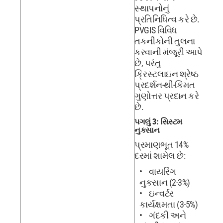
સ્થાપનોનું
પ્રતિનિધિત્વ કરે છે.
PVGIS વિવિધ
તકનીકોની તુલના
કરવાની મંજૂરી આપે
છે, પરંતુ
ક્રિસ્ટલાઇન શ્રેષ્ઠ
પ્રદર્શન-થી-કિંમત
ગુણોત્તર પ્રદાન કરે
છે.
પગલું 3: સિસ્ટમ
નુકસાન
પ્રમાણભૂત 14%
દરમાં શામેલ છે:
વાયરિંગ
નુકસાન (2-3%)
ઇન્વર્ટર
કાર્યક્ષમતા (3-5%)
ગંદકી અને