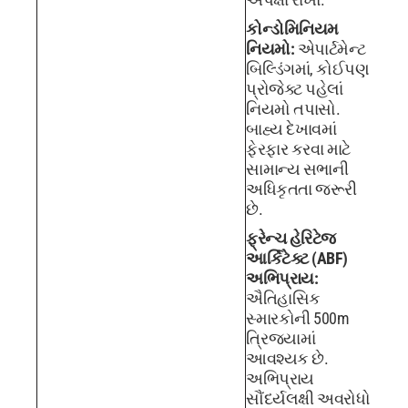
કોન્ડોમિનિયમ
નિયમો:
એપાર્ટમેન્ટ
બિલ્ડિંગમાં, કોઈપણ
પ્રોજેક્ટ પહેલાં
નિયમો તપાસો.
બાહ્ય દેખાવમાં
ફેરફાર કરવા માટે
સામાન્ય સભાની
અધિકૃતતા જરૂરી
છે.
ફ્રેન્ચ હેરિટેજ
આર્કિટેક્ટ (ABF)
અભિપ્રાય:
ઐતિહાસિક
સ્મારકોની 500m
ત્રિજ્યામાં
આવશ્યક છે.
અભિપ્રાય
સૌંદર્યલક્ષી અવરોધો