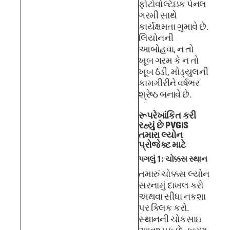
ફોટોવોલ્ટેઇક પેનલ
ગરમી સાથે
કાર્યક્ષમતા ગુમાવે છે.
લિયોનની
આબોહવા, ન તો
ખૂબ ગરમ કે ન તો
ખૂબ ઠંડી, મોડ્યુલની
કામગીરીને વર્ષભર
શ્રેષ્ઠ બનાવે છે.
રૂપરેખાંકિત કરી
રહ્યું છે PVGIS
તમારા લ્યોન
પ્રોજેક્ટ માટે
પગલું 1: ચોક્કસ સ્થાન
તમારું ચોક્કસ લ્યોન
સરનામું દાખલ કરો
અથવા સીધા નકશા
પર ક્લિક કરો.
સ્થાનની ચોકસાઇ