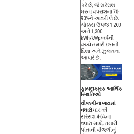
કરે છે, જે સરેરાશ
ઘરના વપરાશના 70-
90%ને આવરી લે છે.
ચોક્કસ ઉપજ 1,200
અને 1,300
kWh/kWp/વર્ષની
વચ્ચે તમારી છતની
દિશા અને ઝુકાવના
આધારે છે.
ફાયદાકારક આર્થિક
સ્થિતિઓ
વીજળીના ભાવમાં
વધારોઃ
દર વર્ષે
સરેરાશ 4-6%ના
વધારા સાથે, તમારી
પોતાની વીજળીનું