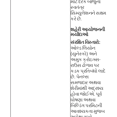
માટે દરેક બાજુના
સ્વતંત્ર
સિમ્યુલેશનને સક્ષમ
કરે છે.
શહેરી આયોજનની
મર્યાદાઓ
સંરક્ષિત વિસ્તારો:
ઓલ્ડ લિયોન
(યુનેસ્કો) અને
અમુક ક્રોઇક્સ-
રાઉસ ઢોળાવ પર
કડક પ્રતિબંધો લાદે
છે. પેનલ્સ
સમજદાર અથવા
શેરીમાંથી અદ્રશ્ય
હોવા જોઈએ. પૂર્વ
ઘોષણા અથવા
બિલ્ડિંગ પરમિટની
આવશ્યકતા મુજબ
અપેક્ષા રાખો.