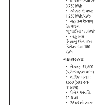
વાર્ષિક ઉત્પાદન:
3,750 kWh
ચોક્કસ ઉપજ:
1,250 kWh/kWp
મહત્તમ ઉનાળુ
ઉત્પાદન:
જુલાઈમાં 480 kWh
ન્યૂનતમ
શિયાળુ ઉત્પાદન:
ડિસેમ્બરમાં 180
kWh
નફાકારકતા:
રોકાણ: €7,500
(પ્રોત્સાહન પછી)
વાર્ષિક બચત:
€650 (50% સ્વ-
વપરાશ)
પેબેક અવધિ:
11.5 વર્ષ
25-વર્ષનો લાભ: