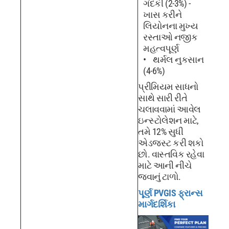
ગંદકી (2-3%) -
ખાસ કરીને
લિયોનના મુખ્ય
રસ્તાઓ નજીક
મહત્વપૂર્ણ
થર્મલ નુકસાન
(4-6%)
પ્રીમિયમ સાધનો
સાથે સારી રીતે
ચલાવવામાં આવેલ
ઇન્સ્ટોલેશન માટે,
તમે 12% સુધી
એડજસ્ટ કરી શકો
છો. વાસ્તવિક રહેવા
માટે આની નીચે
જવાનું ટાળો.
પૂર્ણ PVGIS ફ્રાન્સ
માર્ગદર્શિકા