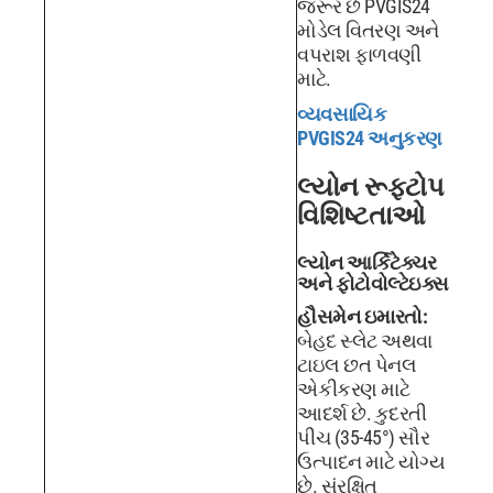
જરૂર છે PVGIS24
મોડેલ વિતરણ અને
વપરાશ ફાળવણી
માટે.
વ્યવસાયિક
PVGIS24 અનુકરણ
લ્યોન રૂફટોપ
વિશિષ્ટતાઓ
લ્યોન આર્કિટેક્ચર
અને ફોટોવોલ્ટેઇક્સ
હૌસમેન ઇમારતો:
બેહદ સ્લેટ અથવા
ટાઇલ છત પેનલ
એકીકરણ માટે
આદર્શ છે. કુદરતી
પીચ (35-45°) સૌર
ઉત્પાદન માટે યોગ્ય
છે. સંરક્ષિત