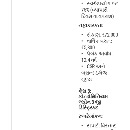
સ્વ-ઉપયોગ દર:
75% (વ્યાપારી
દિવસના વપરાશ)
નફાકારકતા:
રોકાણ: €72,000
વાર્ષિક બચત:
€5,800
પેબેક અવધિ:
12.4 વર્ષ
CSR અને
બ્રાન્ડ ઇમેજ
મૂલ્ય
કેસ 3:
કોન્ડોમિનિયમ
લ્યોન 3 જી
ડિસ્ટ્રિક્ટ
રૂપરેખાંકન:
સપાટી વિસ્તાર: