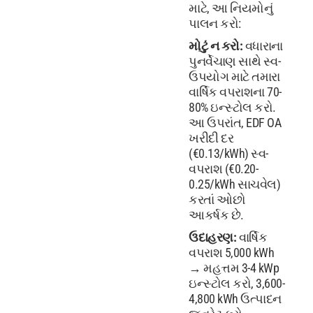
માટે, આ નિયમોનું
પાલન કરો:
મોટું ન કરો:
વધારાના
પુનર્વેચાણ સાથે સ્વ-
ઉપયોગ માટે તમારા
વાર્ષિક વપરાશના 70-
80% ઇન્સ્ટોલ કરો.
આ ઉપરાંત, EDF OA
ખરીદી દર
(€0.13/kWh) સ્વ-
વપરાશ (€0.20-
0.25/kWh સાચવેલ)
કરતાં ઓછો
આકર્ષક છે.
ઉદાહરણ:
વાર્ષિક
વપરાશ 5,000 kWh
→ મહત્તમ 3-4 kWp
ઇન્સ્ટોલ કરો, 3,600-
4,800 kWh ઉત્પાદન