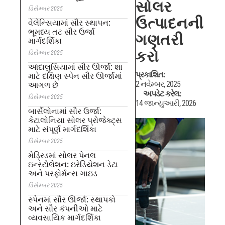
સોલર
ડિસેમ્બર 2025
ઉત્પાદનની
વેલેન્સિયામાં સૌર સ્થાપન:
ભૂમધ્ય તટ સૌર ઉર્જા
ગણતરી
માર્ગદર્શિકા
કરો
ડિસેમ્બર 2025
આંદાલુસિયામાં સૌર ઊર્જા: શા
પ્રકાશિત:
માટે દક્ષિણ સ્પેન સૌર ઊર્જામાં
2 નવેમ્બર, 2025
આગળ છે
અપડેટ કરેલ:
ડિસેમ્બર 2025
14 જાન્યુઆરી, 2026
બાર્સેલોનામાં સૌર ઉર્જા:
કેટાલોનિયા સોલર પ્રોજેક્ટ્સ
માટે સંપૂર્ણ માર્ગદર્શિકા
ડિસેમ્બર 2025
મેડ્રિડમાં સોલર પેનલ
ઇન્સ્ટોલેશન: ઇરેડિયેશન ડેટા
અને પરફોર્મન્સ ગાઇડ
ડિસેમ્બર 2025
સ્પેનમાં સૌર ઊર્જા: સ્થાપકો
અને સૌર કંપનીઓ માટે
વ્યવસાયિક માર્ગદર્શિકા