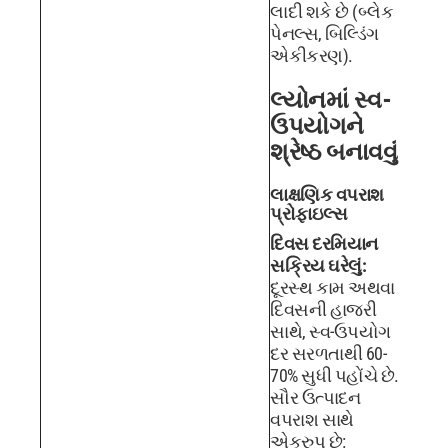
લાદી શકે છે (બ્લેક
પેનલ્સ, બિલ્ડિંગ
એકીકરણ).
લ્યોનમાં સ્વ-
ઉપયોગને
શ્રેષ્ઠ બનાવવું
લાક્ષણિક વપરાશ
પ્રોફાઇલ્સ
દિવસ દરમિયાન
સક્રિય ઘરેલું:
દૂરસ્થ કામ અથવા
દિવસની હાજરી
સાથે, સ્વ-ઉપયોગ
દર સરળતાથી 60-
70% સુધી પહોંચે છે.
સૌર ઉત્પાદન
વપરાશ સાથે
એકરુપ છે: