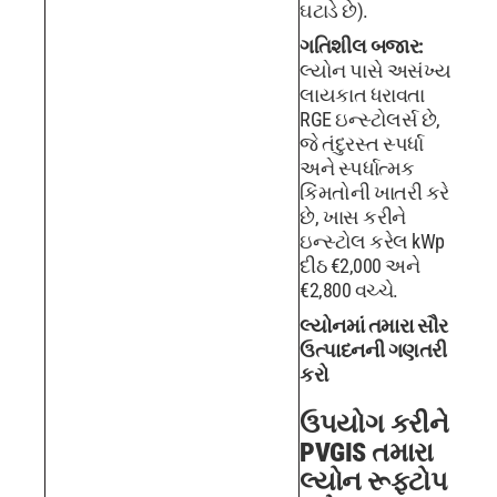
ઘટાડે છે).
ગતિશીલ બજાર:
લ્યોન પાસે અસંખ્ય
લાયકાત ધરાવતા
RGE ઇન્સ્ટોલર્સ છે,
જે તંદુરસ્ત સ્પર્ધા
અને સ્પર્ધાત્મક
કિંમતોની ખાતરી કરે
છે, ખાસ કરીને
ઇન્સ્ટોલ કરેલ kWp
દીઠ €2,000 અને
€2,800 વચ્ચે.
લ્યોનમાં તમારા સૌર
ઉત્પાદનની ગણતરી
કરો
ઉપયોગ કરીને
PVGIS તમારા
લ્યોન રૂફટોપ