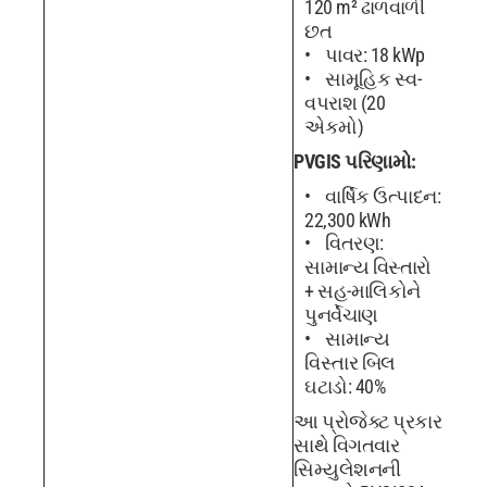
120 m² ઢાળવાળી
છત
પાવર: 18 kWp
સામૂહિક સ્વ-
વપરાશ (20
એકમો)
PVGIS પરિણામો:
વાર્ષિક ઉત્પાદન:
22,300 kWh
વિતરણ:
સામાન્ય વિસ્તારો
+ સહ-માલિકોને
પુનર્વેચાણ
સામાન્ય
વિસ્તાર બિલ
ઘટાડો: 40%
આ પ્રોજેક્ટ પ્રકાર
સાથે વિગતવાર
સિમ્યુલેશનની