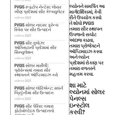
લ્યોનને સમર્પિત આ
PVGIS રૂફટોપ નેન્ટેસ: લોયર
ખીણ પ્રદેશમાં સૌર કેલ્ક્યુલેટર
માર્ગદર્શિકામાં, કેવી
રીતે ઉપયોગ કરવો
નવેમ્બર 2025
તે શોધો PVGIS
PVGIS સોલર નાઇસ: ફ્રેન્ચ
તમારા સૌર સ્થાપન
રિવેરા પર સૌર ઉત્પાદન
ઉપજનો સચોટ
નવેમ્બર 2025
અંદાજ કાઢવા,
PVGIS સૌર તુલોઝ:
તમારા પ્રોજેક્ટને
ઓક્સિટાની પ્રદેશમાં સૌર
ઑપ્ટિમાઇઝ કરવા
સિમ્યુલેશન
અને લ્યોન
નવેમ્બર 2025
પ્રદેશમાં રોકાણ પર
PVGIS સોલર માર્સેલી:
તમારા વળતરને
પ્રોવેન્સમાં તમારા સૌર
મહત્તમ કરવા.
સ્થાપનને ઑપ્ટિમાઇઝ કરો
નવેમ્બર 2025
શા માટે
PVGIS સોલર લોરિએન્ટ: સધર્ન
લ્યોનમાં સોલર
બ્રિટ્ટેનીમાં સૌર ઉત્પાદન
પેનલ્સ
નવેમ્બર 2025
ઇન્સ્ટોલ
PVGIS સૌર પેરિસ: તમારા
ફોટોવોલ્ટેઇક ઉત્પાદનનો
કરવી?