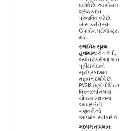
દર્શાવે છે. આ મોસમ
શ્રેષ્ઠ કદને
પ્રભાવિત કરે છે,
ખાસ કરીને સ્વ-
ઉપયોગ પ્રોજેક્ટ્સ
માટે.
સ્થાનિક સૂક્ષ્મ
હવામાન:
રોન વેલી,
લ્યોન ટેકરીઓ અને
પૂર્વીય મેદાનો
સૂર્યપ્રકાશમાં
તફાવત દર્શાવે છે.
PVGIS મેટ્રોપોલિટન
વિસ્તારમાં તમારા
ચોક્કસ સ્થાનના
આધારે તેની
ગણતરીઓ
આપમેળે સ્વીકારે છે.
મધ્યમ તાપમાન: