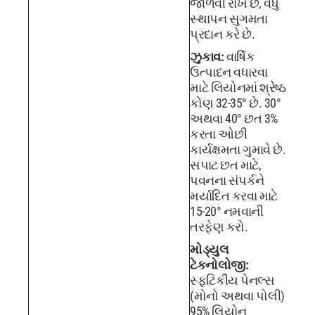
જાળવી રાખે છે, વધુ
સ્થાપન સુગમતા
પ્રદાન કરે છે.
ઝુકાવ:
વાર્ષિક
ઉત્પાદન વધારવા
માટે લિયોનમાં શ્રેષ્ઠ
કોણ 32-35° છે. 30°
અથવા 40° છત 3%
કરતા ઓછી
કાર્યક્ષમતા ગુમાવે છે.
સપાટ છત માટે,
પવનના સંપર્કને
મર્યાદિત કરવા માટે
15-20° નમવાની
તરફેણ કરો.
મોડ્યુલ
ટેકનોલોજી:
સ્ફટિકીય પેનલ્સ
(મોનો અથવા પોલી)
95% લિયોન