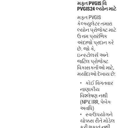
મફત PVGIS વિ
PVGIS24 લ્યોન માટે
મફત PVGIS
કેલ્ક્યુલેટર તમારા
લ્યોન પ્રોજેક્ટ માટે
ઉત્તમ પ્રારંભિક
અંદાજો પ્રદાન કરે
છે. જો કે,
ઇન્સ્ટોલર્સ અને
જટિલ પ્રોજેક્ટ
વિકાસકર્તાઓ માટે,
મર્યાદાઓ દેખાય છે:
કોઈ વિગતવાર
નાણાકીય
વિશ્લેષણ નથી
(NPV, IRR, પેબેક
અવધિ)
સ્વ-ઉપયોગને
ચોક્કસ રીતે મોડેલ
કરી શકાતું નથી