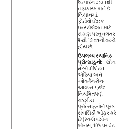
ઉત્પાદન ઝડપથી
નફાકારક બને છે.
લિયોનમાં,
ફોટોવોલ્ટેઇક
ઇન્સ્ટોલેશન માટે
રોકાણ પરનું વળતર
9 થી 13 વર્ષની વચ્ચે
હોય છે.
ઉપલબ્ધ સ્થાનિક
પ્રોત્સાહનો:
લ્યોન
મેટ્રોપોલિટન
એરિયા અને
ઓવર્ગેન-રોન-
આલ્પ્સ પ્રદેશ
નિયમિતપણે
રાષ્ટ્રીય
પ્રોત્સાહનોને પૂરક
સબસિડી ઓફર કરે
છે (સ્વ-ઉપયોગ
બોનસ, 10% પર વેટ