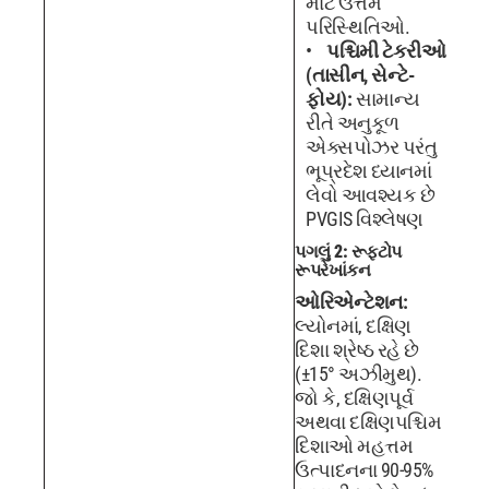
માટે ઉત્તમ
પરિસ્થિતિઓ.
પશ્ચિમી ટેકરીઓ
(તાસીન, સેન્ટે-
ફોય):
સામાન્ય
રીતે અનુકૂળ
એક્સપોઝર પરંતુ
ભૂપ્રદેશ ધ્યાનમાં
લેવો આવશ્યક છે
PVGIS વિશ્લેષણ
પગલું 2: રૂફટોપ
રૂપરેખાંકન
ઓરિએન્ટેશન:
લ્યોનમાં, દક્ષિણ
દિશા શ્રેષ્ઠ રહે છે
(±15° અઝીમુથ).
જો કે, દક્ષિણપૂર્વ
અથવા દક્ષિણપશ્ચિમ
દિશાઓ મહત્તમ
ઉત્પાદનના 90-95%