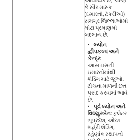
આવશ્યક છે, કારણ
કે સૌર માસ્ક
(ઇમારતો, ટેકરીઓ)
સમગ્ર જિલ્લાઓમાં
મોટા પ્રમાણમાં
બદલાય છે.
લ્યોન
દ્વીપકલ્પ અને
કેન્દ્ર:
આસપાસની
ઇમારતોમાંથી
શેડિંગ માટે જુઓ.
ટોચના માળની છત
પસંદ કરવામાં આવે
છે.
પૂર્વ લ્યોન અને
વિલ્યુરબેન:
ફ્લેટર
ભૂપ્રદેશ, ઓછા
શહેરી શેડિંગ,
રહેણાંક સ્થાપનો