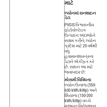
માટે
લ્યોનમાં સનશાઇન
ડેટા
PVGIS વિશ્વસનીય
ફોટોવોલ્ટેઇક
ઉત્પાદન અંદાજોને
સક્ષમ કરીને, લ્યોન
પ્રદેશ માટે 20 વર્ષથી
વધુ
હવામાનશાસ્ત્રના
ડેટાને એકીકૃત કરે
છે. સાધન આ માટે
જવાબદાર છે:
મોસમી વિવિધતા:
લ્યોન ઉનાળા (550-
600 kWh/kWp) અને
શિયાળા (150-200
kWh/kWp) વચ્ચે
મજબૂત વિરોધાભાસ