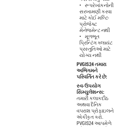
રૂપરેખાંકનોની
સરખામણી કરવા
માટે કોઈ મલ્ટિ-
પ્રોજેક્ટ
મેનેજમેન્ટ નથી
મૂળભૂત
પ્રિન્ટિંગ ક્લાયંટ
પ્રસ્તુતિઓ માટે
યોગ્ય નથી
PVGIS24 તમારા
અભિગમને
પરિવર્તિત કરે છે:
સ્વ-ઉપયોગ
સિમ્યુલેશન્સ:
તમારી કલાકદીઠ
અથવા દૈનિક
વપરાશ પ્રોફાઇલને
એકીકૃત કરો.
PVGIS24 આપમેળે