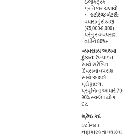
ઇલેક્ટ્રિક
પ્રતિકાર ચલાવો
સ્ટોરેજ બેટરી:
વધારાનું રોકાણ
(€5,000-8,000)
પરંતુ સ્વ-વપરાશ
વધીને 80%+
વ્યવસાય અથવા
દુકાન:
ઉત્પાદન
સાથે સંરેખિત
દિવસના વપરાશ
સાથે આદર્શ
પ્રોફાઇલ.
પ્રવૃત્તિના આધારે 70-
90% સ્વ-ઉપયોગ
દર.
શ્રેષ્ઠ કદ
લ્યોનમાં
નફાકારકતા વધારવા