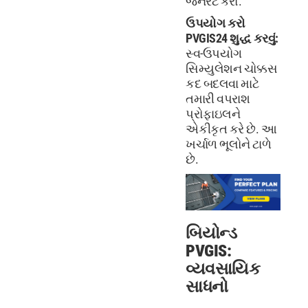
જનરેટ કરો.
ઉપયોગ કરો
PVGIS24 શુદ્ધ કરવું:
સ્વ-ઉપયોગ
સિમ્યુલેશન ચોક્કસ
કદ બદલવા માટે
તમારી વપરાશ
પ્રોફાઇલને
એકીકૃત કરે છે. આ
ખર્ચાળ ભૂલોને ટાળે
છે.
બિયોન્ડ
PVGIS:
વ્યવસાયિક
સાધનો