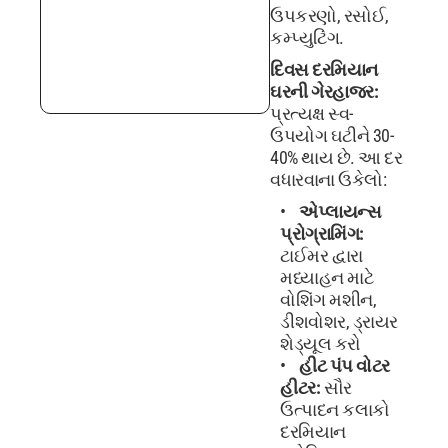
ઉપકરણો, રસોઈ,
કમ્પ્યુટિંગ.
દિવસ દરમિયાન
ઘરની ગેરહાજર:
પ્રત્યક્ષ સ્વ-
ઉપયોગ ઘટીને 30-
40% થાય છે. આ દર
વધારવાના ઉકેલો:
એપ્લાયન્સ
પ્રોગ્રામિંગ:
ટાઈમર દ્વારા
મધ્યાહન માટે
વોશિંગ મશીન,
ડીશવોશર, ડ્રાયર
શેડ્યૂલ કરો
હીટ પંપ વોટર
હીટર:
સૌર
ઉત્પાદન કલાકો
દરમિયાન