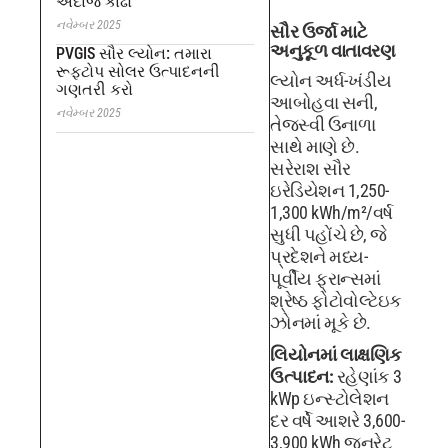
અંદાજ કાઢો
નવેમ્બર 2025
સૌર ઉર્જા માટે
અનુકૂળ વાતાવરણ
PVGIS સૌર લ્યોન: તમારા
રૂફટોપ સોલર ઉત્પાદનની
લ્યોન અર્ધ-ખંડીય
ગણતરી કરો
આબોહવા સની,
નવેમ્બર 2025
તેજસ્વી ઉનાળા
સાથે માણે છે.
સરેરાશ સૌર
ઇરેડિયેશન 1,250-
1,300 kWh/m²/વર્ષ
સુધી પહોંચે છે, જે
પ્રદેશને મધ્ય-
પૂર્વીય ફ્રાન્સમાં
શ્રેષ્ઠ ફોટોવોલ્ટેઇક
ઝોનમાં મૂકે છે.
લિયોનમાં લાક્ષણિક
ઉત્પાદન:
રહેણાંક 3
kWp ઇન્સ્ટોલેશન
દર વર્ષે આશરે 3,600-
3,900 kWh જનરેટ