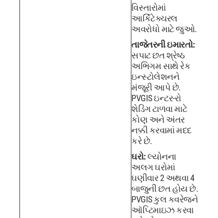
વિસ્તારોમાં
આર્કિટેક્ચરલ
અવરોધો માટે જુઓ.
તાજેતરની ઇમારતો:
સપાટ છત શ્રેષ્ઠ
અભિગમ સાથે રેક
ઇન્સ્ટોલેશનને
મંજૂરી આપે છે.
PVGIS ઇન્ટર-રો
શેડિંગ ટાળવા માટે
કોણ અને અંતર
નક્કી કરવામાં મદદ
કરે છે.
ઘરો:
લ્યોનના
અલગ ઘરોમાં
ઘણીવાર 2 અથવા 4
બાજુની છત હોય છે.
PVGIS કુલ કવરેજને
ઑપ્ટિમાઇઝ કરવા