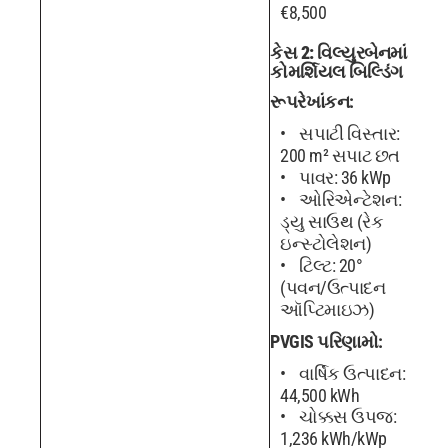
€8,500
કેસ 2: વિલ્યુરબેનમાં
કોમર્શિયલ બિલ્ડિંગ
રૂપરેખાંકન:
સપાટી વિસ્તાર:
200 m² સપાટ છત
પાવર: 36 kWp
ઓરિએન્ટેશન:
ડ્યુ સાઉથ (રેક
ઇન્સ્ટોલેશન)
ટિલ્ટ: 20°
(પવન/ઉત્પાદન
ઑપ્ટિમાઇઝ)
PVGIS પરિણામો:
વાર્ષિક ઉત્પાદન:
44,500 kWh
ચોક્કસ ઉપજ:
1,236 kWh/kWp