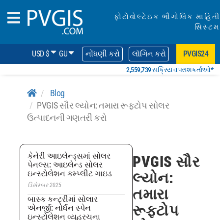
ફોટોવોલ્ટેઇક ભૌગોલિક માહિતી
સિસ્ટમ
USD $
GU
નોંધણી કરો
લૉગિન કરો
PVGIS24
2,559,739 સક્રિય વપરાશકર્તાઓ*
Blog
PVGIS સૌર લ્યોન: તમારા રૂફટોપ સોલર
ઉત્પાદનની ગણતરી કરો
કેનેરી આઇલેન્ડ્સમાં સોલર
PVGIS સૌર
પેનલ્સ: આઇલેન્ડ સોલર
ઇન્સ્ટોલેશન કમ્પ્લીટ ગાઇડ
લ્યોન:
ડિસેમ્બર 2025
તમારા
બાસ્ક કન્ટ્રીમાં સોલાર
રૂફટોપ
એનર્જી: નોર્ધન સ્પેન
ઇન્સ્ટોલેશન વ્યૂહરચના